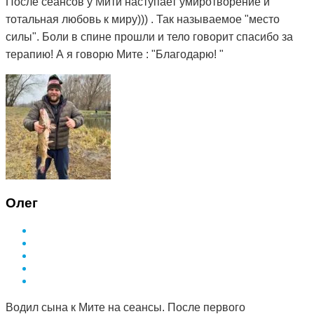
После сеансов у Мити наступает умиротворение и
тотальная любовь к миру))) . Так называемое "место
силы". Боли в спине прошли и тело говорит спасибо за
терапию! А я говорю Мите : "Благодарю! "
Олег
Водил сына к Мите на сеансы. После первого