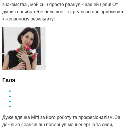
знакомства , мой сын просто рванул к нашей цели! От
души спасибо тебе большое. Ты реально нас приблизил
к желанному результату!
Галя
Дуже вдячна Міті за його роботу та професіоналізм. За
декілька сеансів він повернув мені енергію та сили,