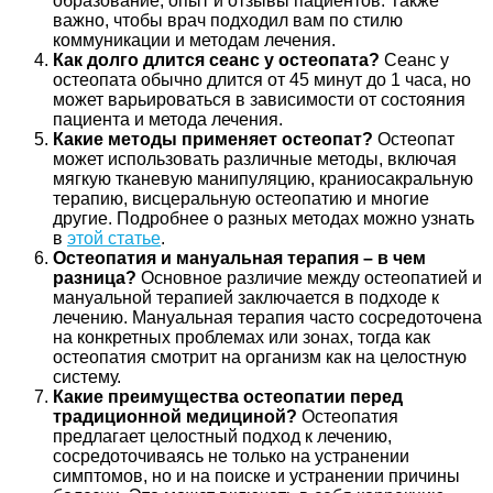
образование, опыт и отзывы пациентов. Также
важно, чтобы врач подходил вам по стилю
коммуникации и методам лечения.
Как долго длится сеанс у остеопата?
Сеанс у
остеопата обычно длится от 45 минут до 1 часа, но
может варьироваться в зависимости от состояния
пациента и метода лечения.
Какие методы применяет остеопат?
Остеопат
может использовать различные методы, включая
мягкую тканевую манипуляцию, краниосакральную
терапию, висцеральную остеопатию и многие
другие. Подробнее о разных методах можно узнать
в
этой статье
.
Остеопатия и мануальная терапия – в чем
разница?
Основное различие между остеопатией и
мануальной терапией заключается в подходе к
лечению. Мануальная терапия часто сосредоточена
на конкретных проблемах или зонах, тогда как
остеопатия смотрит на организм как на целостную
систему.
Какие преимущества остеопатии перед
традиционной медициной?
Остеопатия
предлагает целостный подход к лечению,
сосредоточиваясь не только на устранении
симптомов, но и на поиске и устранении причины