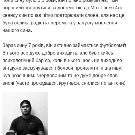
Коли сину було 3,5 роки, він погано розмовляв, і ми
вирішили звернутися за допомогою до Міті. Після 4го
сеансу син почав чітко повторювати слова, для нас це
була велика радість і перемога у запуску мовлення
нашого сина.
Зараз сину 7 років, він активно займається футболом⚽️
В нього все дуже добре виходить, але був якийсь
психологічний барʼєр, коли в нього щось не виходило
він дуже засмучувався і боявся проявляти ініціативу,
був розсіяним, знервованим та не дуже добре спав
вночі (часто прокидався, крутився, снилися погані сни).
Вирішили знов звернутися до Міті. Після пройдених 5
сеансів та протягом місяця, ми бачили зміни з поведінці
сина, він почав менше засмучуватися при невдачах,
почав проявляти ініціативу, гарно навчатися, більш
уважнішим та дисциплінованим і набагато краще почав
спати вночі.