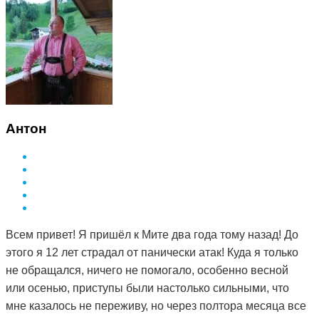
Дмитрия и спустя 3 месяца она полностью рассосалась.
Как это работает, вообще не понимаю. То чего
лекарства не смогли седлать за полтора года, смог
сделать Дмитрий и за такой небольшой срок. Врач в
поликлинике сказал, что мне просто повезло и я на
опытного специалиста наткнулась. А ещё говорят, что
здоровье за деньги не купишь. Я вот купила и спасибо
Антон
за это вам Дмитрий.
Всем привет! Я пришёл к Мите два года тому назад! До
этого я 12 лет страдал от панически атак! Куда я только
не обращался, ничего не помогало, особенно весной
или осенью, приступы были настолько сильными, что
мне казалось не переживу, но через полтора месяца все