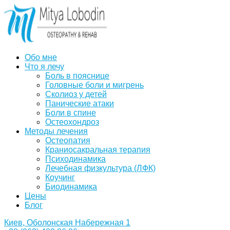
Обо мне
Что я лечу
Боль в пояснице
Головные боли и мигрень
Сколиоз у детей
Панические атаки
Боли в спине
Остеохондроз
Методы лечения
Остеопатия
Краниосакральная терапия
Психодинамика
Лечебная физкультура (ЛФК)
Коучинг
Биодинамика
Цены
Блог
Киев, Оболонская Набережная 1