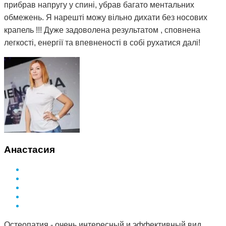
прибрав напругу у спині, убрав багато ментальних
обмежень. Я нарешті можу вільно дихати без носових
крапель !!! Дуже задоволена результатом , сповнена
легкості, енергії та впевненості в собі рухатися далі!
Анастасия
Остеопатия - очень интересный и эффективный вид