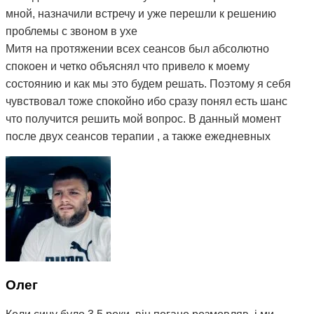
мной, назначили встречу и уже перешли к решению
проблемы с звоном в ухе
Митя на протяжении всех сеансов был абсолютно
спокоен и четко объяснял что привело к моему
состоянию и как мы это будем решать. Поэтому я себя
чувствовал тоже спокойно ибо сразу понял есть шанс
что получится решить мой вопрос. В данный момент
после двух сеансов терапии , а также ежедневных
упражнений, назначеных мне Митей, моё состояние
улучшилось, пропала боль в шее и плечах и самое
главное - звон стал гораздо тише, а иногда стихает
вовсе. Поэтому я могу рекомендовать остеопата Митю
ибо из всей цепочки людей к которым я обращался с
моей проблемой - это первый и единственный человек
который мне реально помогает) Огромное вам спасибо
😌
Олег