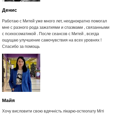
Разом з сином записали до Міті молодшу дочку 5 років,
так як в неї були проблеми зі сном, нервозність, капризи
Денис
та залежність від планшету. Після сеансів Міті, дочка
почала менше капризувати, сон покращився, і
Работаю с Митей уже много лет, неоднократно помогал
позбулася залежності від планшету 🙌🏻
мне с разного рода зажатиями и спазмами , связанными
с психосоматикой . После сеансов с Митей , всегда
Дуже дякую Міті за допомогу, професіоналізм, підхід до
ощущаю улучшение самочувствия на всех уровнях !
дітей та людяність 🤝
Спасибо за помощь
Рекомендую Мітю як професіонала своєї справи 💪
Майя
Хочу висловити свою вдячність лікарю-остеопату Міті