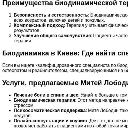
Преимущества биодинамической те
Безопасность и естественность
: Биодинамическая
всех возрастов, включая детей и пожилых.
Комплексный подход
: Терапия учитывает физическ
результатов.
Улучшение общего самочувствия
: Пациенты част
терапии.
Биодинамика в Киеве: Где найти сп
Если вы ищете квалифицированного специалиста по биоди
остеопатом и реабилитологом, специализирующимся на б
Услуги, предлагаемые Митей Лобо
Лечение боли в спине и шее
: Узнайте больше о том
Биодинамическая терапия
: Этот метод направлен 
стрессом.
Психосоматическая поддержка
: Митя Лободин так
недугов.
Онлайн-консультации и коучинг.
Для тех, кто не м
позволяет работать с пациентами из любой точки ми