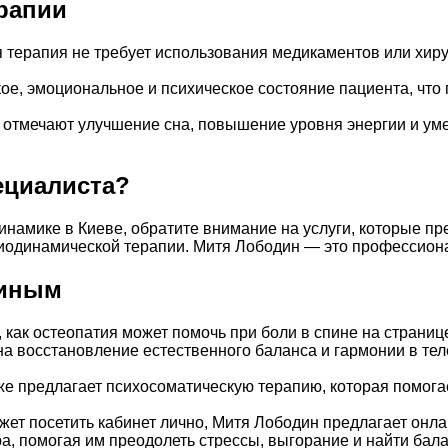
рапии
 терапия не требует использования медикаментов или хир
ое, эмоциональное и психическое состояние пациента, что 
о отмечают улучшение сна, повышение уровня энергии и у
ециалиста?
намике в Киеве, обратите внимание на услуги, которые п
иодинамической терапии. Митя Лободин — это профессиона
диным
, как остеопатия может помочь при боли в спине на страни
на восстановление естественного баланса и гармонии в тел
же предлагает психосоматическую терапию, которая помога
ожет посетить кабинет лично, Митя Лободин предлагает онл
ра, помогая им преодолеть стрессы, выгорание и найти бал