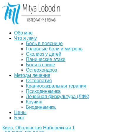
Обо мне
Что я лечу
Боль в пояснице
Головные боли и мигрень
Сколиоз у детей
Панические атаки
Боли в спине
Остеохондроз
Методы лечения
Остеопатия
Краниосакральная терапия
Психодинамика
Лечебная физкультура (ЛФК)
Коучинг
Биодинамика
Цены
Блог
Киев, Оболонская Набережная 1