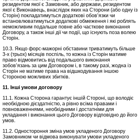
резидентом якої є Замовник, або держави, резидентом
якої є Виконавець, внаслідок яких на Сторони (або одну із
Сторін) покладатимуться додаткові обов’язки чи
встановлюватимуться додаткові обмеження і які роблять
неможливим подальше повне або часткове виконання
Договору, а також інші дії чи події, що існують поза волею
Сторін.
10.3. Якщо форс-мажорні обставини триватимуть більше
3-х (трьох) місяців поспіль, то кожна із Сторін матиме
право відмовитись від подальшого виконання
зобов’язань за цим Договором і, в такому разі, жодна із
Сторін не матиме права на відшкодування іншою
Стороною можливих збитків.
11. Інші умови договору
11.1. Кожна Сторона гарантує іншій Стороні, що володіє
необхідною дієздатністю, а рівно всіма правами і
повноваженнями, необхідними і достатніми для
укладання і виконання цього Договору відповідно до його
умов.
11.2. Одностороння зміна умов укладеного Договору
Замовником чи відмова виконувати умови укладеного