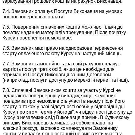
зарахування грошових коштів на рахунок Виконавця.
7.4. Замовник оплачує Послуги Виконавця на умовах
повної попередньої оплати.
7.5. Повернення сплачених коштів можливо тільки до
початку надання матеріалів тренування. Після початку
Курсу, повернення неможливе.
7.6. Замовник має право на одноразове перенесення
старту оплаченого пакету Курсу на наступний місяць.
7.7. Замовник самостійно та за свій рахунок сплачує
вартість послуг третіх осіб, якщо це необхідно для
отримання Послуг Виконавця за цим Договором
(наприклад, послуги доступу до мережі Інтернет та інші).
7.8. Сплачені Замовником кошти за участь у Курсі не
підлягають поверненню у випадку, якщо Замовник
повідомив про неможливість участі в ньому після його
старту, а також у разі відсутності особи у відповідні дні
Курсу, протягом терміну його дії, чи відсутності доступу до
Курсу, з незалежних від Виконавця причин. В будь-якому
випадку Виконавець залишає за собою право, на
власний розсуд, частково компенсувати Замовнику
кошти, у випадку, якщо останній не зміг взяти участі у