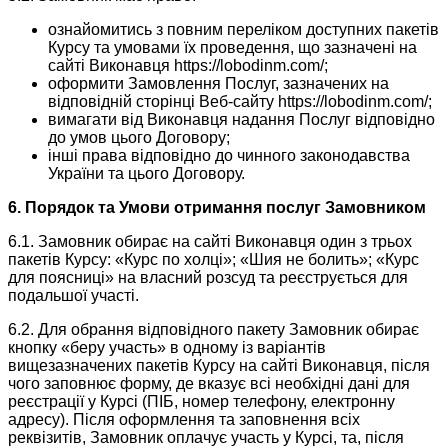
ознайомитись з повним переліком доступних пакетів
Курсу та умовами їх проведення, що зазначені на
сайті Виконавця https://lobodinm.com/;
оформити Замовлення Послуг, зазначених на
відповідній сторінці Веб-сайту https://lobodinm.com/;
вимагати від Виконавця надання Послуг відповідно
до умов цього Договору;
інші права відповідно до чинного законодавства
України та цього Договору.
6. Порядок та Умови отримання послуг Замовником
6.1. Замовник обирає на сайті Виконавця один з трьох
пакетів Курсу: «Курс по холці»; «Шия не болить»; «Курс
для поясниці» на власний розсуд та реєструється для
подальшої участі.
6.2. Для обрання відповідного пакету Замовник обирає
кнопку «беру участь» в одному із варіантів
вищезазначених пакетів Курсу на сайті Виконавця, після
чого заповнює форму, де вказує всі необхідні дані для
реєстрації у Курсі (ПІБ, номер телефону, електронну
адресу). Після оформлення та заповнення всіх
реквізитів, Замовник оплачує участь у Курсі, та, після