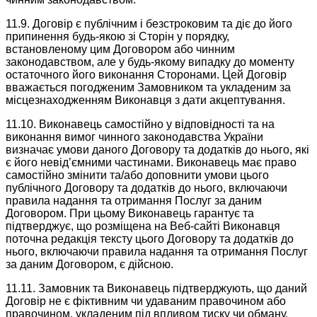
11.9. Договір є публічним і безстроковим та діє до його
припинення будь-якою зі Сторін у порядку,
встановленому цим Договором або чинним
законодавством, але у будь-якому випадку до моменту
остаточного його виконання Сторонами. Цей Договір
вважається погодженим Замовником та укладеним за
місцезнаходженням Виконавця з дати акцептування.
11.10. Виконавець самостійно у відповідності та на
виконання вимог чинного законодавства України
визначає умови даного Договору та додатків до нього, які
є його невід’ємними частинами. Виконавець має право
самостійно змінити та/або доповнити умови цього
публічного Договору та додатків до нього, включаючи
правила надання та отримання Послуг за даним
Договором. При цьому Виконавець гарантує та
підтверджує, що розміщена на Веб-сайті Виконавця
поточна редакція тексту цього Договору та додатків до
нього, включаючи правила надання та отримання Послуг
за даним Договором, є дійсною.
11.11. Замовник та Виконавець підтверджують, що даний
Договір не є фіктивним чи удаваним правочином або
правочином, укладеним під впливом тиску чи обману.