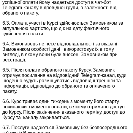
успішної оплати йому надається доступ в чат-бот
Telegram-каналу відповідної групи, в залежності від
обраного пакету.
6.3. Оплата участі в Курсі здійснюється Замовником за
актуальною вартістю, що діє на дату фактичного
здійснення сплати.
6.4. Виконавець не несе відповідальності за вказані
Замовником особисті дані і використовує їх в тому
вигляді, в якому вони були внесені Замовником при
реєстрації.
6.5. Після оплати обраного пакету Курсу, Замовник
отримує посилання на відповідний Telegram-канал, куди
щоденно будуть розміщуватись відповідні тренінги та
інформація, відповідно до обраного та оплаченого
пакету.
6.6. Курс триває один тиждень з моменту його старту,
починаючи з моменту оплати, в якому отримано доступ
до Курсу. Після закінчення вказаного терміну, доступ до
Курсу та каналу закривається.
6.7. Послуги надаються Замовнику без безпосереднього
зв’язку із Виконавцем.