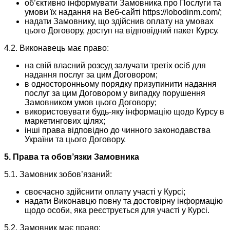
об’єктивно інформувати Замовника про Послуги та
умови їх надання на Веб-сайті https://lobodinm.com/;
надати Замовнику, що здійснив оплату на умовах
цього Договору, доступ на відповідний пакет Курсу.
4.2. Виконавець має право:
на свій власний розсуд залучати третіх осіб для
надання послуг за цим Договором;
в односторонньому порядку призупинити надання
послуг за цим Договором у випадку порушення
Замовником умов цього Договору;
використовувати будь-яку інформацію щодо Курсу в
маркетингових цілях;
інші права відповідно до чинного законодавства
України та цього Договору.
5. Права та обов’язки Замовника
5.1. Замовник зобов’язаний:
своєчасно здійснити оплату участі у Курсі;
надати Виконавцю повну та достовірну інформацію
щодо особи, яка реєструється для участі у Курсі.
5.2. Замовник має право: