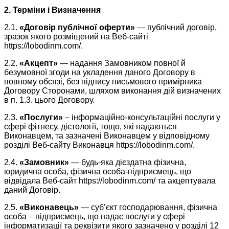
2. Терміни і Визначення
2.1.
«Договір публічної оферти»
— публічний договір,
зразок якого розміщений на Веб-сайті
https://lobodinm.com/.
2.2.
«Акцепт»
— надання Замовником повної й
безумовної згоди на укладення даного Договору в
повному обсязі, без підпису письмового примірника
Договору Сторонами, шляхом виконання дій визначених
в п. 1.3. цього Договору.
2.3.
«Послуги»
– інформаційно-консультаційні послуги у
сфері фітнесу, дієтології, тощо, які надаються
Виконавцем, та зазначені Виконавцем у відповідному
розділі Веб-сайту Виконавця https://lobodinm.com/.
2.4.
«Замовник»
— будь-яка дієздатна фізична,
юридична особа, фізична особа-підприємець, що
відвідала Веб-сайт https://lobodinm.com/ та акцептувала
даний Договір.
2.5.
«Виконавець»
— суб’єкт господарювання, фізична
особа – підприємець, що надає послуги у сфері
інформатизації та реквізити якого зазначено у розділі 12