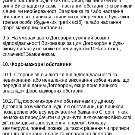
умови настання будь-яких обставин, які виникли не з
вини Виконавця (а саме – настання обставин, які виникли
з вини чи необережності Замовника та / або настання
обставин, які виникли з вини чи необережності будь-якої
третьої особи (будь-яких третіх осіб) та /або настання
форс-мажорних обставин).
9.5. На умовах цього Договору, сукупний розмір
відповідальності Виконавця за цим Договором в будь-
якому випадку не може перевищувати 10% вартості,
сплаченої Замовником.
10. Форс-мажорні обставини
10.1. Сторони звільняються від відповідальності за
невиконання або неналежне виконання зобов’язань, що
передбачені даним Договором, якщо воно виникло
внаслідок форс-мажорних обставин.
10.2. Під форс-мажорними обставинами у даному
Договорі розуміються будь-які обставини, що виникли
поза волею або всупереч волі чи бажанню Сторін і яких
не можна передбачити чи уникнути, включаючи: військові
дії, громадські заворушення, епідемії, блокаду,
землетруси, повені, пожежі, а також рішення чи приписи
органів державної влади та управління держави,