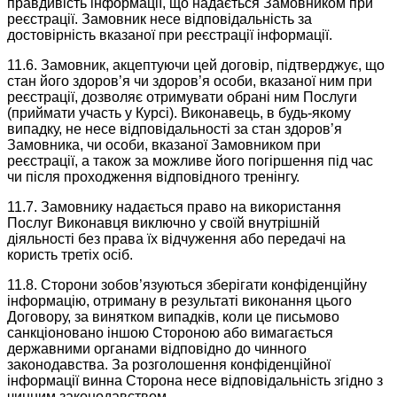
правдивість інформації, що надається Замовником при
реєстрації. Замовник несе відповідальність за
достовірність вказаної при реєстрації інформації.
11.6. Замовник, акцептуючи цей договір, підтверджує, що
стан його здоров’я чи здоров’я особи, вказаної ним при
реєстрації, дозволяє отримувати обрані ним Послуги
(приймати участь у Курсі). Виконавець, в будь-якому
випадку, не несе відповідальності за стан здоров’я
Замовника, чи особи, вказаної Замовником при
реєстрації, а також за можливе його погіршення під час
чи після проходження відповідного тренінгу.
11.7. Замовнику надається право на використання
Послуг Виконавця виключно у своїй внутрішній
діяльності без права їх відчуження або передачі на
користь третіх осіб.
11.8. Сторони зобов’язуються зберігати конфіденційну
інформацію, отриману в результаті виконання цього
Договору, за винятком випадків, коли це письмово
санкціоновано іншою Стороною або вимагається
державними органами відповідно до чинного
законодавства. За розголошення конфіденційної
інформації винна Сторона несе відповідальність згідно з
чинним законодавством.