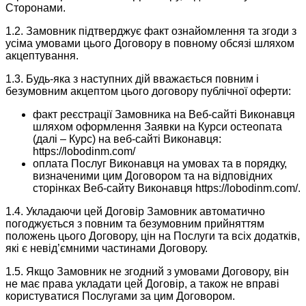
Сторонами.
1.2. Замовник підтверджує факт ознайомлення та згоди з
усіма умовами цього Договору в повному обсязі шляхом
акцептування.
1.3. Будь-яка з наступних дій вважається повним і
безумовним акцептом цього договору публічної оферти:
факт реєстрації Замовника на Веб-сайті Виконавця
шляхом оформлення Заявки на Курси остеопата
(далі – Курс) на веб-сайті Виконавця:
https://lobodinm.com/
оплата Послуг Виконавця на умовах та в порядку,
визначеними цим Договором та на відповідних
сторінках Веб-сайту Виконавця https://lobodinm.com/.
1.4. Укладаючи цей Договір Замовник автоматично
погоджується з повним та безумовним прийняттям
положень цього Договору, цін на Послуги та всіх додатків,
які є невід’ємними частинами Договору.
1.5. Якщо Замовник не згодний з умовами Договору, він
не має права укладати цей Договір, а також не вправі
користуватися Послугами за цим Договором.