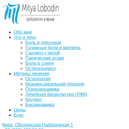
Обо мне
Что я лечу
Боль в пояснице
Головные боли и мигрень
Сколиоз у детей
Панические атаки
Боли в спине
Остеохондроз
Методы лечения
Остеопатия
Краниосакральная терапия
Психодинамика
Лечебная физкультура (ЛФК)
Коучинг
Биодинамика
Цены
Блог
Киев, Оболонская Набережная 1