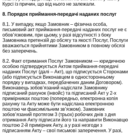
Курсі із причин, що від нього не залежали.
8. Порядок приймання-передачі наданих послуг
8.1. У випадку, якщо Замовник – фізична особа,
письмовий акт приймання-передачі наданих послуг не є
обов’язковим, при цьому, у разі відсутності з боку
Замовника претензій до обсягу та якості Послуг, Послуги
вважаються прийнятими Замовником в повному обсязі
без заперечень.
8.2. Факт отримання Послуг Замовником — юридичною
особою підтверджується Актом приймання-передачі
наданих Послуг (далі – Акт), що підписується Сторонами
(або підписується Виконавцем в односторонньому
порядку у випадках, передбачених даним Договором).
Виконавець зобов’язаний надіслати Замовнику
підписаний рахунок (інвойс) та підписаний Акт у 2-х
примірниках поштою (попередньо, електронна копія
рахунку та Акту може бути надіслана електронною
поштою чи факсимільним зв’язком). Замовник
зобов’язаний протягом 3 (трьох) робочих днів з дня
отримання Акту підписати його та направити Виконавцю
поштою 2-й примірник Акту, а у разі незгоди з
підписанням Акту – свої письмові заперечення. У разі,