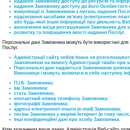
надання Замовнику доступу до ресурсів та інфор
надання Замовнику доступу до його Особистого к
комунікації із Замовником з питань надання Посл
надсилання засобами зв’язку (електронною поштою
або будь-якої іншої інформації про діяльність Ве
визначення місця розташування Замовника для з
розвитку та покращення якості надання Послуг.
Персональні дані Замовника можуть бути використані для
Послуг.
Адміністрації сайту зобов’язана не розголошува
Замовником на вимогу Адміністрації та/або при 
Персональні дані надаються Замовником шляхом н
Виконавця і можуть включати в себе наступну і
П.І.Б. Замовника;
вік Замовника;
стать Замовника;
контактний номер телефону Замовника;
фотографії Замовника;
адреса електронної пошти (e-mail) Замовника;
логіни Замовника у мережі Інтернет (в тому числі
інші конфіденційні дані про особу Замовника.
Крім зазначених вище даних, Адміністрація Веб-сайту за