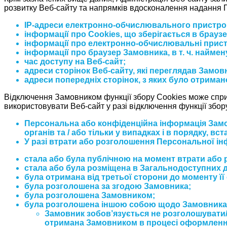
розвитку Веб-сайту та напрямків вдосконалення надання П
IP-адреси електронно-обчислювального пристрою 
інформації про Сookies, що зберігається в брауз
інформації про електронно-обчислювальні пристро
інформації про браузер Замовника, в т. ч. наймену
час доступу на Веб-сайт;
адреси сторінок Веб-сайту, які переглядав Замов
адреси попередніх сторінок, з яких було отриман
Відключення Замовником функції збору Сookies може сприч
використовувати Веб-сайт у разі відключення функції збор
Персональна або конфіденційна інформація Замов
органів та / або тільки у випадках і в порядку, 
У разі втрати або розголошення Персональної інф
стала або була публічною на момент втрати або
стала або була розміщена в Загальнодоступних 
була отримана від третьої сторони до моменту її
була розголошена за згодою Замовника;
була розголошена Замовником;
була розголошена іншою собою щодо Замовника
Замовник зобов’язується не розголошувати
отримана Замовником в процесі оформлення 