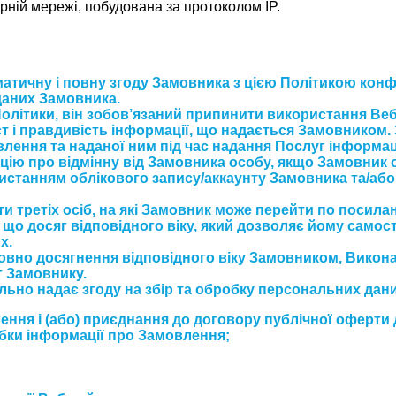
ній мережі, побудована за протоколом IP.
тичну і повну згоду Замовника з цією Політикою конфі
даних Замовника.
Політики, він зобов’язаний припинити використання Веб
т і правдивість інформації, що надається Замовником. 
лення та наданої ним під час надання Послуг інформа
цію про відмінну від Замовника особу, якщо Замовник оф
ристанням облікового запису/аккаунту Замовника та/аб
и третіх осіб, на які Замовник може перейти по посилан
 що досяг відповідного віку, який дозволяє йому самос
х.
совно досягнення відповідного віку Замовником, Вико
г Замовнику.
ьно надає згоду на збір та обробку персональних дан
ення і (або) приєднання до договору публічної оферти
бки інформації про Замовлення;