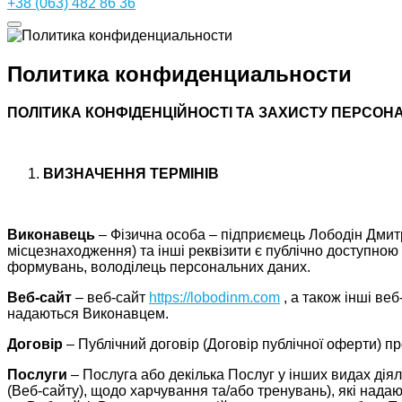
+38 (063) 482 86 36
Политика конфиденциальности
ПОЛІТИКА КОНФІДЕНЦІЙНОСТІ ТА ЗАХИСТУ ПЕРСО
ВИЗНАЧЕННЯ ТЕРМІНІВ
Виконавець
– Фізична особа – підприємець Лободін Дмитр
місцезнаходження) та інші реквізити є публічно доступно
формувань, володілець персональних даних.
Веб-сайт
– веб-сайт
https://lobodinm.com
, а також інші ве
надаються Виконавцем.
Договір
– Публічний договір (Договір публічної оферти) п
Послуги
– Послуга або декілька Послуг у інших видах діял
(Веб-сайту), щодо харчування та/або тренувань), які над