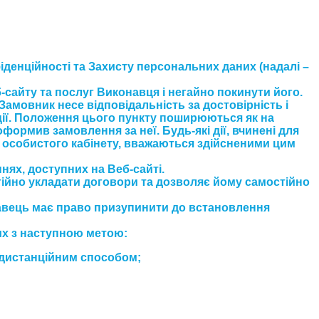
денційності та Захисту персональних даних (надалі –
-сайту та послуг Виконавця і негайно покинути його.
Замовник несе відповідальність за достовірність і
ції. Положення цього пункту поширюються як на
ормив замовлення за неї. Будь-які дії, вчинені для
о особистого кабінету, вважаються здійсненими цим
нях, доступних на Веб-сайті.
тійно укладати договори та дозволяє йому самостійно
навець має право призупинити до встановлення
их з наступною метою:
 дистанційним способом;