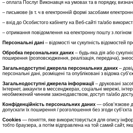
– оплата Послуг Виконавця на умовах та в порядку, визна
– письмове (в т. ч в електронній формі засобами електро
– вхід до Особистого кабінету на Веб-сайті та/або викори
– отримання повідомлення на електронну пошту з логіном 
Персональні дані
– відомості чи сукупність відомостей п
Обробка персональних даних
– будь-яка дія або сукупн
поширення (розповсюдження, реалізація, передача), знео
Загальнодоступні джерела персональних даних
– дові
персональні дані, розміщені та опубліковані з відома суб’
Загальнодоступні джерела інформації
– друковані засо
Інтернет, аккаунти в мессенджерах, соціальні мережі, інтер
необмежений чинним законодавством, доступ та/або доступ
Конфіденційність персональних даних
— обов’язкове д
допускати їх поширення / розголошення без згоди суб’єкта
Cookies
— поняття, яке використовується для опису інформа
тобто браузера, а потім відправлена на той самий сайт, як