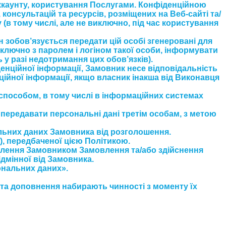
Аккаунту, користування Послугами. Конфіденційною
 консультацій та ресурсів, розміщених на Веб-сайті та/
(в тому числі, але не виключно, під час користування
н зобов’язується передати цій особі згенеровані для
включно з паролем і логіном такої особи, інформувати
ь у разі недотримання цих обов’язків).
енційної інформації, Замовник несе відповідальність
ійної інформації, якщо власник інакша від Виконавця
пособом, в тому числі в інформаційних системах
передавати персональні дані третім особам, з метою
альних даних Замовника від розголошення.
), передбаченої цією Політикою.
рмлення Замовником Замовлення та/або здійснення
ідмінної від Замовника.
ональних даних».
и та доповнення набирають чинності з моменту їх