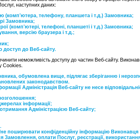
ослуг, наступних даних:
(комп’ютера, телефону, планшета і т.д.) Замовника;
ері Замовника;
ї (комп’ютері, телефоні, планшеті і т.д.) Замовника;
вання, версію браузера і т.д.;
ник;
о доступ до Веб-сайту.
инити неможливість доступу до частин Веб-сайту. Виконаве
у Сookies.
ника, обумовлена ​​вище, підлягає зберіганню і нероз
встановлених законодавством.
ормації Адміністрація Веб-сайту не несе відповідальні
 розголошення;
джерелах інформації;
 отримання Адміністрацією Веб-сайту;
.
/не поширювати конфіденційну інформацію Виконавця т
Замовлення, оплати Послуг, реєстрації, використання 