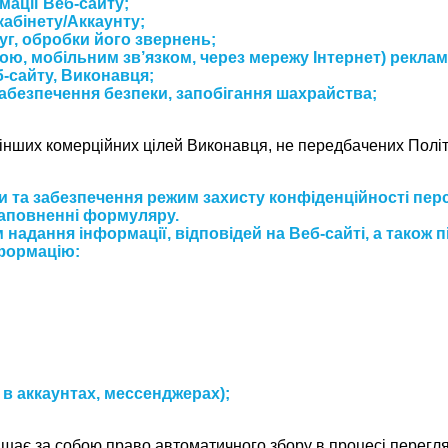
мації Веб-сайту;
абінету/Аккаунту;
уг, обробки його звернень;
, мобільним зв’язком, через мережу Інтернет) рекламн
б-сайту, Виконавця;
абезпечення безпеки, запобігання шахрайства;
 інших комерційних цілей Виконавця, не передбачених Полі
ти та забезпечення режим захисту конфіденційності пе
заповненні формуляру.
адання інформації, відповідей на Веб-сайті, а також 
нформацію:
, в аккаунтах, мессенджерах);
лишає за собою право автоматичного збору в процесі перег