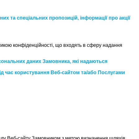
их та спеціальних пропозицій, інформації про акції
тикою конфіденційності, що входять в сферу надання
рсональних даних Замовника, які надаються
під час користування Веб-сайтом та/або Послугами
ляду Веб-сайту Замовником з метою визначення шляхів