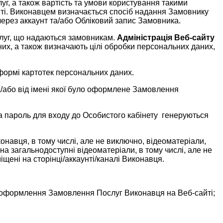
уг, а також вартість та умови користування такими
ті. Виконавцем визначається спосіб надання Замовнику
через аккаунт та/або Обліковий запис Замовника.
слуг, що надаються замовникам.
Адміністрація Веб-сайту
них, а також визначають цілі обробки персональних даних,
формі картотек персональних даних.
та/або від імені якої було оформлене Замовлення
та пароль для входу до Особистого кабінету генеруються
навця, в тому числі, але не виключно, відеоматеріали,
 на загальнодоступні відеоматеріали, в тому числі, але не
щені на сторінці/аккаунті/каналі Виконавця.
о оформлення Замовлення Послуг Виконавця на Веб-сайті;