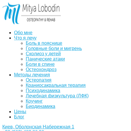
Обо мне
Что я лечу
Боль в пояснице
Головные боли и мигрень
Сколиоз у детей
Панические атаки
Боли в спине
Остеохондроз
Методы лечения
Остеопатия
Краниосакральная терапия
Психодинамика
Лечебная физкультура (ЛФК)
Коучинг
Биодинамика
Цены
Блог
Киев, Оболонская Набережная 1