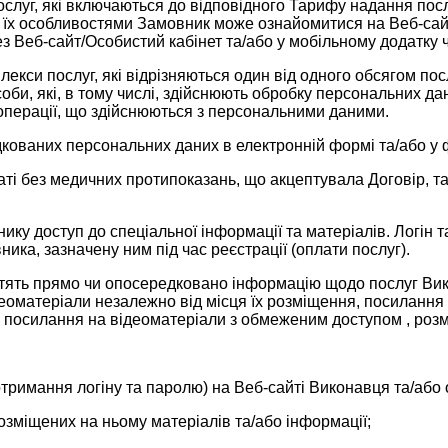
ослуг, які включаються до відповідного Тарифу надання посл
 їх особливостями Замовник може ознайомитися на Веб-сай
з Веб-сайт/Особистий кабінет та/або у мобільному додатку 
екси послуг, які відрізняються один від одного обсягом по
оби, які, в тому числі, здійснюють обробку персональних да
о операції, що здійснюються з персональними даними.
дкованих персональних даних в електронній формі та/або у 
таті без медичних протипоказань, що акцептувала Договір, 
ику доступ до спеціальної інформації та матеріалів. Логін 
ка, зазначену ним під час реєстрації (оплати послуг).
стять прямо чи опосередковано інформацію щодо послуг Вико
відеоматеріали незалежно від місця їх розміщення, посилання
, посилання на відеоматеріали з обмеженим доступом , розмі
отримання логіну та паролю) на Веб-сайті Виконавця та/аб
зміщених на ньому матеріалів та/або інформації;