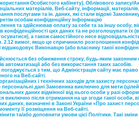
користання Особистого кабінету), Облікового запису/
іальних матеріалів, Веб-сайту, інформації, матеріалів,
ня послугами та ін. даних, які стали відомі Замовнику 
третім особам конфіденційну інформацію
ння та здійснював оплату за себе та за іншу особу, ві
в конфіденційності цих даних та не розголошувати їх (
 стосуватися), а також самостійного несе відповідальніст
. 2.12 вимог, якщо це спричинило розголошення конфід
і відшкодовує Виконавцю (або власнику такої конфіденц
снюється без обмеження строку, будь-яким законним с
 автоматизації або без використання таких засобів.
погоджується з тим, що Адміністрація сайту має право 
ого на Веб-сайті.
організаційних і технічних заходів для захисту персон
 персональні дані Замовника виключно для мети (цілей
ональних даних відмінної від нього особи у разі офо
я виключно після отримання на це згоди такої особи, в
х даних, визначені в Законі України «Про захист перс
моменту її розміщення на Веб-сайті.
мінити та/або доповнити умови цієї Політики. Такі змін