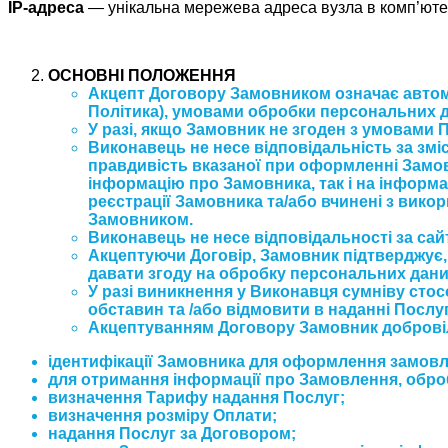
IP-адреса
— унікальна мережева адреса вузла в комп’ютер
ОСНОВНІ ПОЛОЖЕННЯ
Акцепт Договору Замовником означає автома
Політика), умовами обробки персональних 
У разі, якщо Замовник не згоден з умовами 
Виконавець не несе відповідальність за зміс
правдивість вказаної при оформленні Замов
інформацію про Замовника, так і на інформа
реєстрації Замовника та/або вчинені з вико
Замовником.
Виконавець не несе відповідальності за сайт
Акцептуючи Договір, Замовник підтверджує,
давати згоду на обробку персональних дани
У разі виникнення у Виконавця сумніву сто
обставин та /або відмовити в наданні Послу
Акцептуванням Договору Замовник добровіл
ідентифікації Замовника для оформлення замовл
для отримання інформації про Замовлення, обро
визначення Тарифу надання Послуг;
визначення розміру Оплати;
надання Послуг за Договором;