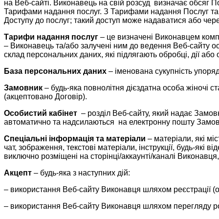
на Веб-сайті. Виконавець на свій розсуд визначає обсяг П
Тарифами надання послуг. З Тарифами надання Послуг та
Доступу до послуг; такий доступ може надаватися або чере
Тарифи надання послуг
– це визначені Виконавцем компл
– Виконавець та/або залучені ним до ведення Веб-сайту ос
склад персональних даних, які підлягають обробці, дії аб
База персональних даних
– іменована сукупність упоря
Замовник
– будь-яка повнолітня дієздатна особа жіночі с
(акцептовано Договір).
Особистий кабінет
– розділ Веб-сайту, який надає Замовн
автоматично та надсилаються на електронну пошту Замовни
Спеціальні інформація та матеріали
– матеріали, які мі
чат, зображення, текстові матеріали, інструкції, будь-які 
виключно розміщені на сторінці/аккаунті/каналі Виконавця
Акцепт
– будь-яка з наступних дій:
– використання Веб-сайту Виконавця шляхом реєстрації (
– використання Веб-сайту Виконавця шляхом перегляду ро