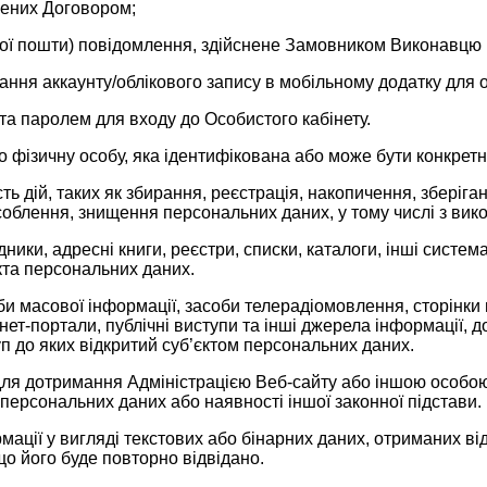
чених Договором;
нної пошти) повідомлення, здійснене Замовником Виконавцю
стання аккаунту/облікового запису в мобільному додатку для
та паролем для входу до Особистого кабінету.
ро фізичну особу, яка ідентифікована або може бути конкрет
ість дій, таких як збирання, реєстрація, накопичення, зберіг
соблення, знищення персональних даних, у тому числі з ви
дники, адресні книги, реєстри, списки, каталоги, інші система
єкта персональних даних.
би масової інформації, засоби телерадіомовлення, сторінки 
нет-портали, публічні виступи та інші джерела інформації, д
 до яких відкритий суб’єктом персональних даних.
ля дотримання Адміністрацією Веб-сайту або іншою особою
 персональних даних або наявності іншої законної підстави.
ції у вигляді текстових або бінарних даних, отриманих від в
що його буде повторно відвідано.