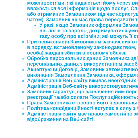
можливостями, які надаються йому через ви
вважається вся інформація щодо послуг, Спец
або отриманих Замовником під час користуван
чатом). Замовник не має права передавати 
У разі, якщо Замовник оформляв Замовле
неї логін та пароль, дотримуватися умо
таку особу про всі зміни, які можуть її
При невиконанні Замовником зазначених в п
в порядку, встановленому законодавством, 
особа) завдані збитки в повному обсязі.
Обробка персональних даних Замовника здій
персональних даних з використанням засобів
Акцептуючи Договір, Замовник автоматично 
виконання Замовлення Замовника, оформлен
Адміністрація Веб-сайту вживає необхідних 
Адміністрація Веб-сайту використовуватиме
Замовник гарантує, що зазначення ним перс
реєстрації та/або оплати Послуг здійснюєтьс
Права Замовника стосовно його персональни
Політика конфіденційності вступає в силу з 
Адміністрація сайту має право самостійно з
відображення на Веб-сайті.