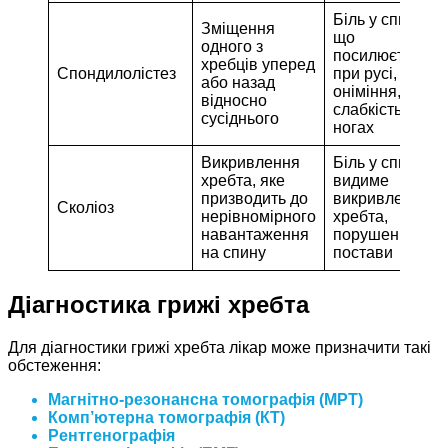
Біль у спині,
Зміщення
що
одного з
посилюється
хребців уперед
Спондилолістез
при русі,
або назад
оніміння,
відносно
слабкість у
сусіднього
ногах
Викривлення
Біль у спині,
хребта, яке
видиме
призводить до
викривлення
Сколіоз
нерівномірного
хребта,
навантаження
порушення
на спину
постави
Діагностика грижі хребта
Для діагностики грижі хребта лікар може призначити такі
обстеження:
Магнітно-резонансна томографія (МРТ)
Комп’ютерна томографія (КТ)
Рентгенографія