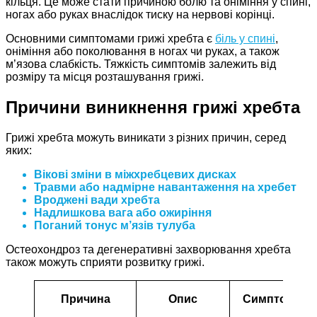
кільця. Це може стати причиною болю та оніміння у спині,
ногах або руках внаслідок тиску на нервові корінці.
Основними симптомами грижі хребта є
біль у спині
,
оніміння або поколювання в ногах чи руках, а також
м’язова слабкість. Тяжкість симптомів залежить від
розміру та місця розташування грижі.
Причини виникнення грижі хребта
Грижі хребта можуть виникати з різних причин, серед
яких:
Вікові зміни в міжхребцевих дисках
Травми або надмірне навантаження на хребет
Вроджені вади хребта
Надлишкова вага або ожиріння
Поганий тонус м’язів тулуба
Остеохондроз та дегенеративні захворювання хребта
також можуть сприяти розвитку грижі.
Причина
Опис
Симптоми