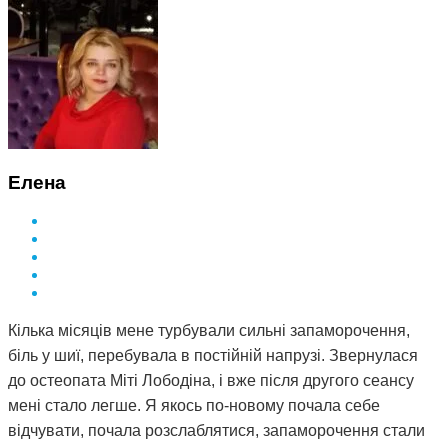
Елена
Кілька місяців мене турбували сильні запаморочення,
біль у шиї, перебувала в постійній напрузі. Звернулася
до остеопата Міті Лободіна, і вже після другого сеансу
мені стало легше. Я якось по-новому почала себе
відчувати, почала розслаблятися, запаморочення стали