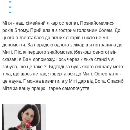
Мітя - наш сімейний лікар остеопат. Познайомилися
років 5 тому. Прийшла я з гострим головним болем. До
цього я зверталася до різних лікарів і ніхто не міг
допомогти. За порадою одного з лікарів я потрапила до
Миті. Після першого знайомства (безкоштовного) він
сказав: я Вам допоможу. І ось через кілька стансів я
забула, що це таке ?. Відтоді за будь-якого сигналу мого
тіла, що щось не так, я звертаюся до Миті. Остеопатія -
це наука, її можна вивчити, а у Міті дар від Бога. Спасибі
Мітя за вашу працю і гарне самопочуття.