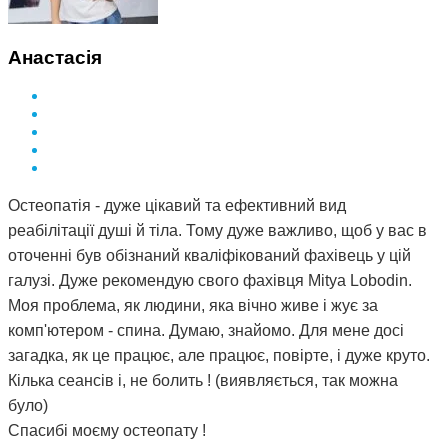
натрапила. А ще кажуть, що здоров'я за гроші не купиш.
Я ось купила і спасибі за це вам Дмитро.
Анастасія
Остеопатія - дуже цікавий та ефективний вид
реабілітації душі й тіла. Тому дуже важливо, щоб у вас в
оточенні був обізнаний кваліфікований фахівець у цій
галузі. Дуже рекомендую свого фахівця Mitya Lobodin.
Моя проблема, як людини, яка вічно живе і жує за
комп'ютером - спина. Думаю, знайомо. Для мене досі
загадка, як це працює, але працює, повірте, і дуже круто.
Кілька сеансів і, не болить ! (виявляється, так можна
було)
Спасибі моєму остеопату !