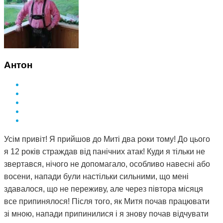
Антон
Усім привіт! Я прийшов до Миті два роки тому! До цього
я 12 років страждав від панічних атак! Куди я тільки не
звертався, нічого не допомагало, особливо навесні або
восени, напади були настільки сильними, що мені
здавалося, що не переживу, але через півтора місяця
все припинялося! Після того, як Митя почав працювати
зі мною, напади припинилися і я знову почав відчувати