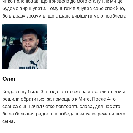
чітко пояснював, що призвело до мого стану і як ми це
будемо вирішувати. Тому я теж відчував себе спокійно,
бо відразу зрозумів, що є шанс вирішити мою проблему.
На даний момент після двох сеансів терапії, а також
щоденних вправ, призначених мені Мітею, мій стан
покращився, зник біль у шиї та плечах, і найголовніше -
дзвін став набагато тихішим, а іноді зовсім стихає. Тому
я можу рекомендувати остеопата Мітю, бо з усього
ланцюжка людей, до яких я звертався з моєю
проблемою, це перша і єдина людина, яка мені реально
допомагає) Величезне вам спасибі 😌
Олег
Когда сыну было 3,5 года, он плохо разговаривал, и мы
решили обратиться за помощью к Мите. После 4-го
сеанса сын начал четко повторять слова, для нас это
была большая радость и победа в запуске речи нашего
сына.