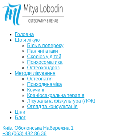
Головна
Що я лікую
Біль в попереку
Панічні атаки
Сколіоз у дітей
Психосоматика
Остеохондроз
Методи лікування
Остеопатія
Психодинаміка
Коучинг
Краніосакральна терапія
Лікувальна фізкультура (ЛФК)
Огляд та консультація
Ціни
Блог
Київ, Оболонська Набережна 1
+38 (063) 482 86 36