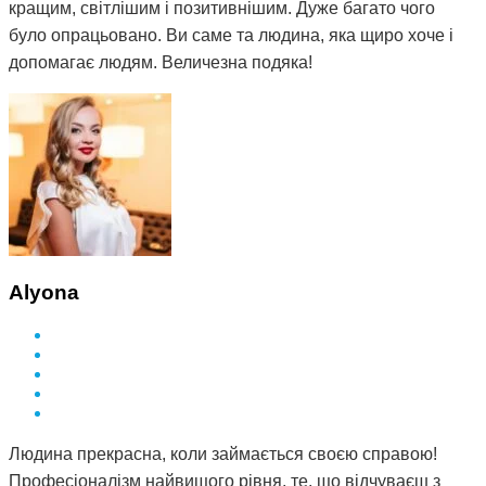
кращим, світлішим і позитивнішим. Дуже багато чого
було опрацьовано. Ви саме та людина, яка щиро хоче і
допомагає людям. Величезна подяка!
Alyona
Людина прекрасна, коли займається своєю справою!
Професіоналізм найвищого рівня, те, що відчуваєш з