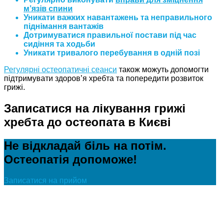
м’язів спини
Уникати важких навантажень та неправильного
піднімання вантажів
Дотримуватися правильної постави під час
сидіння та ходьби
Уникати тривалого перебування в одній позі
Регулярні остеопатичні сеанси
також можуть допомогти
підтримувати здоров’я хребта та попередити розвиток
грижі.
Записатися на лікування грижі
хребта до остеопата в Києві
Не відкладай біль на потім.
Остеопатія допоможе!
Записатися на прийом