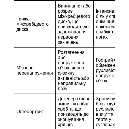
Випинання або
розрив
Інтенсивний
міжхребцевого
біль у спині,
Грижа
диска, що
оніміння,
міжхребцевого
призводить до
поколювання,
диска
здавлювання
слабкість у
нервових
ногах
закінчень
Розтягнення
або
Гострий біль,
напруження
обмежена
М’язове
м’язів через
рухливість,
перенапруження
фізичну
напруження
активність або
м’язів
неправильну
позу
Дегенеративні
Хронічний
зміни суглобів
біль, скута
хребта, що
рухливість,
Остеоартрит
призводять до
відчуття
зношування
тертя у
хрящів
суглобах