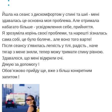
Йшла на сеанс з дискомфортом у спині та шиї - мені
здавалась це основна моя проблема. Але отримала
набагато більше - усвідомлення себе, прийняття.
Я зрозуміла корінь своєї проблеми, та нарешті зізналась
сама собі, це було боляче.. але воно того варте!
Після сеансу з’явилась легкість у тілі, радість , наче
тягар з мене зняли, тепер можу тримати спину рівною.
Здавалося, що мені відкрили очі.
Дякую за допомогу !
Обов’язково прийду ще, вже з більш конкретним
запитом !