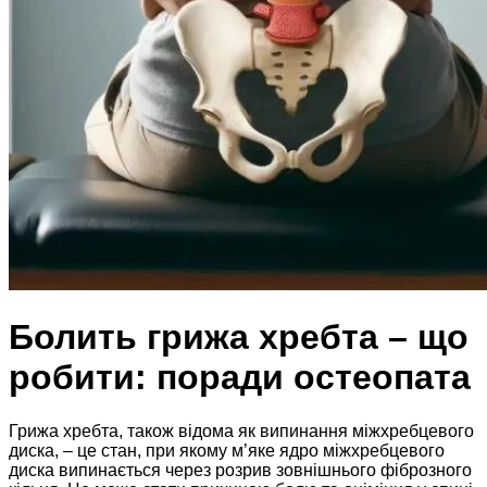
Болить грижа хребта – що
робити: поради остеопата
Грижа хребта, також відома як випинання міжхребцевого
диска, – це стан, при якому м’яке ядро міжхребцевого
диска випинається через розрив зовнішнього фіброзного