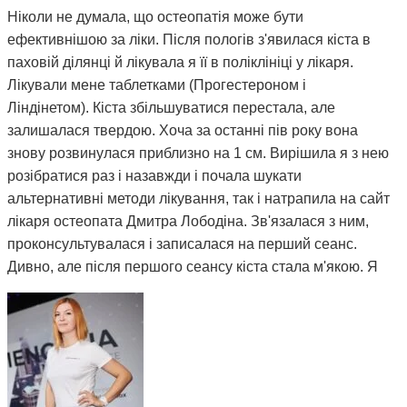
Ніколи не думала, що остеопатія може бути
ефективнішою за ліки. Після пологів з'явилася кіста в
паховій ділянці й лікувала я її в поліклініці у лікаря.
Лікували мене таблетками (Прогестероном і
Ліндінетом). Кіста збільшуватися перестала, але
залишалася твердою. Хоча за останні пів року вона
знову розвинулася приблизно на 1 см. Вирішила я з нею
розібратися раз і назавжди і почала шукати
альтернативні методи лікування, так і натрапила на сайт
лікаря остеопата Дмитра Лободіна. Зв'язалася з ним,
проконсультувалася і записалася на перший сеанс.
Дивно, але після першого сеансу кіста стала м'якою. Я
почала відвідувати сеанси за призначенням Дмитра і
через 3 місяці вона повністю розсмокталася. Як це
працює, взагалі не розумію. Те, чого ліки не змогли
зробити за півтора року, зміг зробити Дмитро і за такий
невеликий термін. Лікар у поліклініці сказав, що мені
просто пощастило і я на досвідченого фахівця