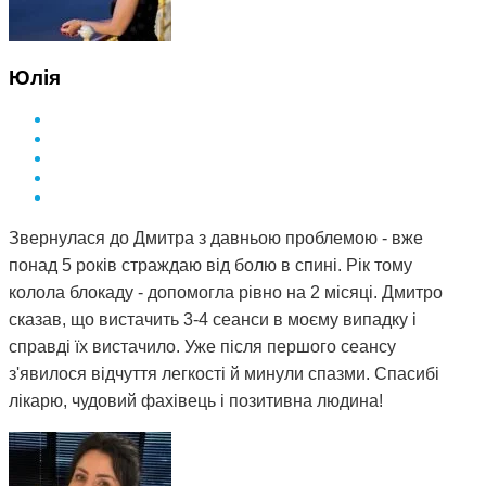
Юлія
Звернулася до Дмитра з давньою проблемою - вже
понад 5 років страждаю від болю в спині. Рік тому
колола блокаду - допомогла рівно на 2 місяці. Дмитро
сказав, що вистачить 3-4 сеанси в моєму випадку і
справді їх вистачило. Уже після першого сеансу
з'явилося відчуття легкості й минули спазми. Спасибі
лікарю, чудовий фахівець і позитивна людина!