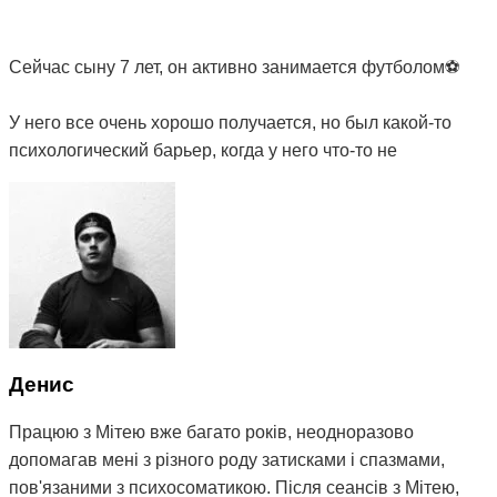
Сейчас сыну 7 лет, он активно занимается футболом⚽️
У него все очень хорошо получается, но был какой-то
психологический барьер, когда у него что-то не
получалось, он очень расстраивался и боялся
проявлять инициативу, был рассеянным, нервным и не
очень хорошо спал по ночам (часто просыпался,
ворочался, снились плохие сны). Решили снова
обратиться к Мите. После прохождения 5 сеансов и в
течение месяца мы увидели изменения в поведении
сына: он стал меньше расстраиваться при неудачах,
начал проявлять инициативу, хорошо учиться, стал
Денис
более внимательным и дисциплинированным и намного
лучше спать по ночам.
Працюю з Мітею вже багато років, неодноразово
допомагав мені з різного роду затисками і спазмами,
Вместе с сыном записали к Мите младшую дочь 5 лет,
пов'язаними з психосоматикою. Після сеансів з Мітею,