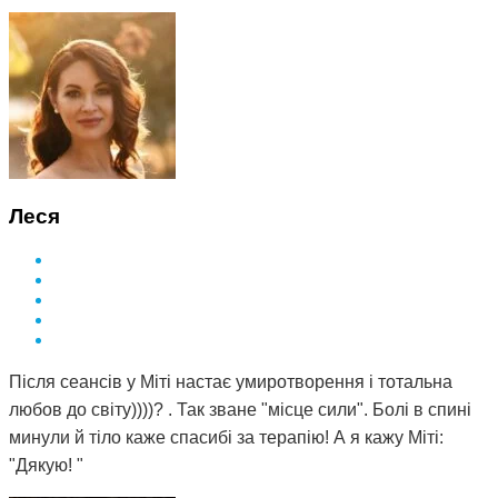
Леся
Після сеансів у Міті настає умиротворення і тотальна
любов до світу))))? . Так зване "місце сили". Болі в спині
минули й тіло каже спасибі за терапію! А я кажу Міті:
"Дякую! "