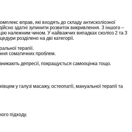
омплекс вправ, які входять до складу антисколіозної
 дійсно здатні зупинити розвиток викривлення. З іншого –
кцію належним чином. У найважчих випадках сколіоз 2 та 3
едури розділено на дві категорії.
альної терапії.
вання соматичних проблем.
 зникають депресії, покращується самооцінка тощо.
цем у галузі масажу, остеопатії, мануальної терапії та
ого підходу.