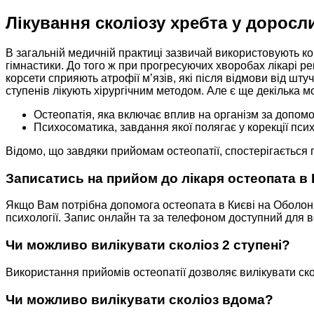
Лікування сколіозу хребта у доросл
В загальній медичній практиці зазвичай використовують ко
гімнастики. До того ж при прогресуючих хворобах лікарі рек
корсети сприяють атрофії м’язів, які після відмови від шт
ступенів лікують хірургічним методом. Але є ще декілька м
Остеопатія, яка включає вплив на організм за допомо
Психосоматика, завдання якої полягає у корекції псих
Відомо, що завдяки прийомам остеопатії, спостерігається п
Записатись на прийом до лікаря остеопата в 
Якщо Вам потрібна допомога остеопата в Києві на Оболоні,
психології. Запис онлайн та за телефоном доступний для вс
Чи можливо вилікувати сколіоз 2 ступені?
Використання прийомів остеопатії дозволяє вилікувати ско
Чи можливо вилікувати сколіоз вдома?