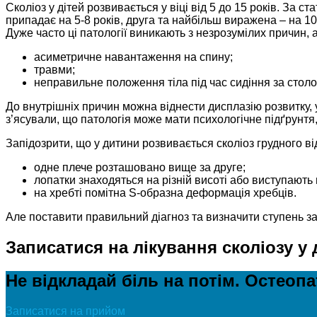
Сколіоз у дітей розвивається у віці від 5 до 15 років. За
припадає на 5-8 років, друга та найбільш виражена – на 1
Дуже часто ці патології виникають з незрозумілих причин, а
асиметричне навантаження на спину;
травми;
неправильне положення тіла під час сидіння за столо
До внутрішніх причин можна віднести дисплазію розвитку, у
з’ясували, що патологія може мати психологічне підґрунтя, 
Запідозрити, що у дитини розвивається сколіоз грудного 
одне плече розташовано вище за друге;
лопатки знаходяться на різній висоті або виступають в
на хребті помітна S-образна деформація хребців.
Але поставити правильний діагноз та визначити ступень з
Записатися на лікування сколіозу у 
Не відкладай біль на потім. Остеоп
Записатися на прийом