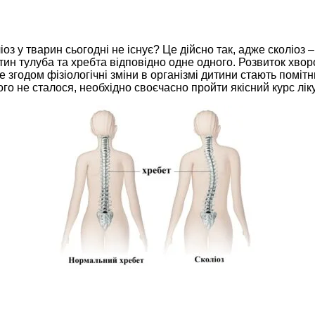
з у тварин сьогодні не існує? Це дійсно так, адже сколіоз 
ин тулуба та хребта відповідно одне одного. Розвиток хвор
Але згодом фізіологічні зміни в організмі дитини стають по
ього не сталося, необхідно своєчасно пройти якісний курс л