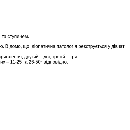
 та ступенем.
. Відомо, що ідіопатична патологія реєструється у дівчат
влення, другий – дві, третій – три.
х – 11-25 та 26-50º відповідно.