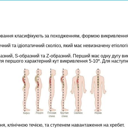
рювання класифікують за походженням, формою викривлення
ий та ідіопатичний сколіоз, який має невизначену етіологію
зний, S-образний та Z-образний. Перший має одну дугу викри
Для першого характерний кут викривлення 5-10º. Для наступни
ня, клінічною течією, та ступенем навантаження на хребет.