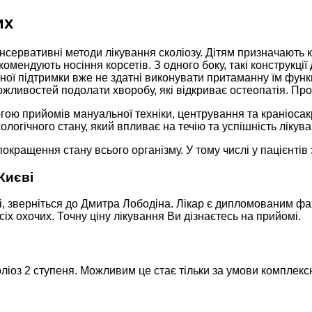
их
нсервативні методи лікування сколіозу. Дітям призначають к
омендують носіння корсетів. З одного боку, такі конструкції
учної підтримки вже не здатні виконувати притаманну їм фун
ожливостей подолати хворобу, які відкриває остеопатія. Проц
гою прийомів мануальної техніки, центрування та краніосакр
ологічного стану, який впливає на течію та успішність ліку
окращення стану всього організму. У тому числі у пацієнтів
Києві
 зверніться до Дмитра Лободіна. Лікар є дипломованим фахів
іх охочих. Точну ціну лікування Ви дізнаєтесь на прийомі.
ліоз 2 ступеня. Можливим це стає тільки за умови комплексн