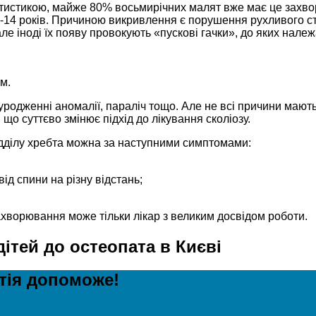
 статистикою, майже 80% восьмирічних малят вже має це захв
0-14 років. Причиною викривлення є порушення рухливого ст
ле іноді їх появу провокують «пускові гачки», до яких належ
м.
родженні аномалії, параліч тощо. Але не всі причини мають 
що суттєво змінює підхід до лікування сколіозу.
відділу хребта можна за наступними симптомами:
ід спини на різну відстань;
ахворювання може тільки лікар з великим досвідом роботи.
дітей до остеопата в Києві
атія допоможе!