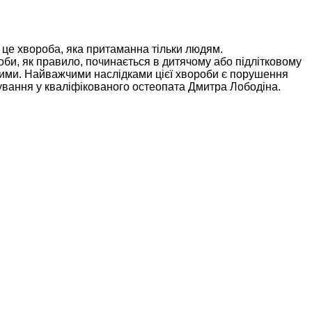
– це хвороба, яка притаманна тільки людям.
оби, як правило, починається в дитячому або підлітковому
мітними. Найважчими наслідками цієї хвороби є порушення
ікування у кваліфікованого остеопата Дмитра Лободіна.