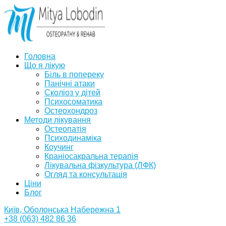
Головна
Що я лікую
Біль в попереку
Панічні атаки
Сколіоз у дітей
Психосоматика
Остеохондроз
Методи лікування
Остеопатія
Психодинаміка
Коучинг
Краніосакральна терапія
Лікувальна фізкультура (ЛФК)
Огляд та консультація
Ціни
Блог
Київ, Оболонська Набережна 1
+38 (063) 482 86 36