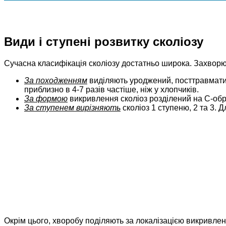
Види і ступені розвитку сколіозу
Сучасна класифікація сколіозу достатньо широка. Захво
За походженням
виділяють уроджений, посттравматичн
приблизно в 4-7 разів частіше, ніж у хлопчиків.
За формою
викривлення сколіоз розділений на С-обра
За ступенем вирізняють
сколіоз 1 ступеню, 2 та 3. 
Окрім цього, хворобу поділяють за локалізацією викривлен