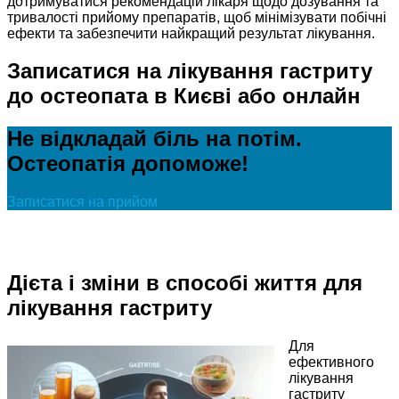
дотримуватися рекомендацій лікаря щодо дозування та
тривалості прийому препаратів, щоб мінімізувати побічні
ефекти та забезпечити найкращий результат лікування.
Записатися на лікування гастриту
до остеопата в Києві або онлайн
Не відкладай біль на потім.
Остеопатія допоможе!
Записатися на прийом
Дієта і зміни в способі життя для
лікування гастриту
Для
ефективного
лікування
гастриту