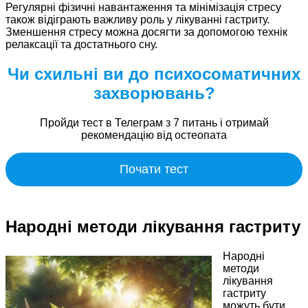
Регулярні фізичні навантаження та мінімізація стресу
також відіграють важливу роль у лікуванні гастриту.
Зменшення стресу можна досягти за допомогою технік
релаксації та достатнього сну.
Чи схильні ви до психосоматичних
захворювань?
Пройди тест в Телеграм з 7 питань і отримай
рекомендацію від остеопата
Почати тест
Народні методи лікування гастриту
Народні
методи
лікування
гастриту
можуть бути