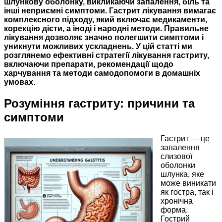
шлункову оболонку, викликаючи запалення, біль та
інші неприємні симптоми.
Гастрит лікування
вимагає
комплексного підходу, який включає медикаменти,
корекцію дієти, а іноді і народні методи. Правильне
лікування дозволяє значно полегшити симптоми і
уникнути можливих ускладнень. У цій статті ми
розглянемо ефективні стратегії лікування гастриту,
включаючи препарати, рекомендації щодо
харчування та методи самодопомоги в домашніх
умовах.
Розуміння гастриту: причини та
симптоми
Гастрит — це
запалення
слизової
оболонки
шлунка, яке
може виникати
як гостра, так і
хронічна
форма.
Гострий