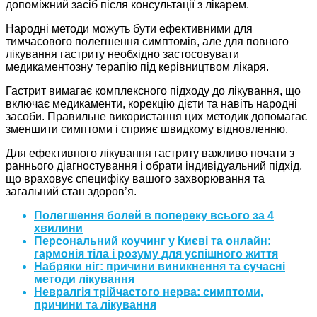
допоміжний засіб після консультації з лікарем.
Народні методи можуть бути ефективними для
тимчасового полегшення симптомів, але для повного
лікування гастриту необхідно застосовувати
медикаментозну терапію під керівництвом лікаря.
Гастрит вимагає комплексного підходу до лікування, що
включає медикаменти, корекцію дієти та навіть народні
засоби. Правильне використання цих методик допомагає
зменшити симптоми і сприяє швидкому відновленню.
Для ефективного лікування гастриту важливо почати з
раннього діагностування і обрати індивідуальний підхід,
що враховує специфіку вашого захворювання та
загальний стан здоров’я.
Полегшення болей в попереку всього за 4
хвилини
Персональний коучинг у Києві та онлайн:
гармонія тіла і розуму для успішного життя
Набряки ніг: причини виникнення та сучасні
методи лікування
Невралгія трійчастого нерва: симптоми,
причини та лікування