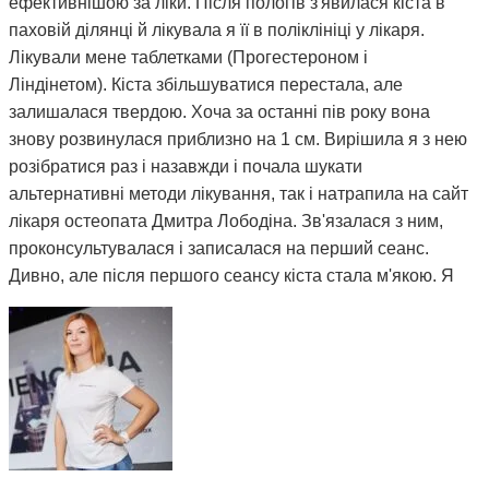
ефективнішою за ліки. Після пологів з'явилася кіста в
паховій ділянці й лікувала я її в поліклініці у лікаря.
Лікували мене таблетками (Прогестероном і
Ліндінетом). Кіста збільшуватися перестала, але
залишалася твердою. Хоча за останні пів року вона
знову розвинулася приблизно на 1 см. Вирішила я з нею
розібратися раз і назавжди і почала шукати
альтернативні методи лікування, так і натрапила на сайт
лікаря остеопата Дмитра Лободіна. Зв'язалася з ним,
проконсультувалася і записалася на перший сеанс.
Дивно, але після першого сеансу кіста стала м'якою. Я
почала відвідувати сеанси за призначенням Дмитра і
через 3 місяці вона повністю розсмокталася. Як це
працює, взагалі не розумію. Те, чого ліки не змогли
зробити за півтора року, зміг зробити Дмитро і за такий
невеликий термін. Лікар у поліклініці сказав, що мені
просто пощастило і я на досвідченого фахівця
натрапила. А ще кажуть, що здоров'я за гроші не купиш.