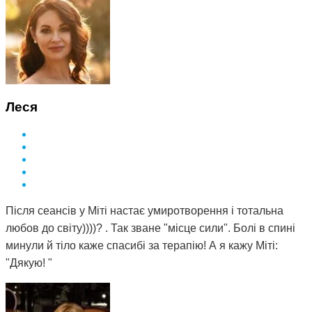
Леся
Після сеансів у Міті настає умиротворення і тотальна
любов до світу))))? . Так зване "місце сили". Болі в спині
минули й тіло каже спасибі за терапію! А я кажу Міті:
"Дякую! "