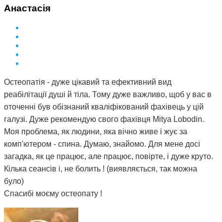
Я ось купила і спасибі за це вам Дмитро.
Анастасія
Остеопатія - дуже цікавий та ефективний вид
реабілітації душі й тіла. Тому дуже важливо, щоб у вас в
оточенні був обізнаний кваліфікований фахівець у цій
галузі. Дуже рекомендую свого фахівця Mitya Lobodin.
Моя проблема, як людини, яка вічно живе і жує за
комп'ютером - спина. Думаю, знайомо. Для мене досі
загадка, як це працює, але працює, повірте, і дуже круто.
Кілька сеансів і, не болить ! (виявляється, так можна
було)
Спасибі моєму остеопату !