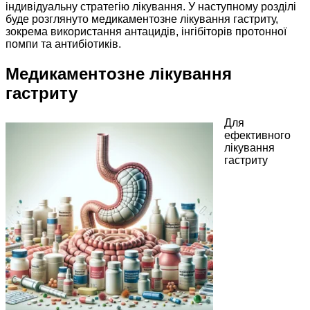
індивідуальну стратегію лікування. У наступному розділі
буде розглянуто медикаментозне лікування гастриту,
зокрема використання антацидів, інгібіторів протонної
помпи та антибіотиків.
Медикаментозне лікування
гастриту
Для
ефективного
лікування
гастриту