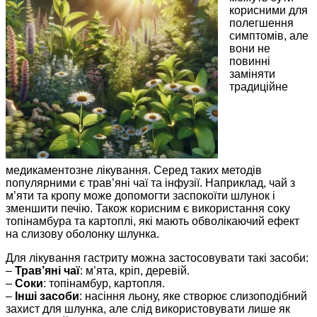
корисними для
полегшення
симптомів, але
вони не
повинні
заміняти
традиційне
медикаментозне лікування. Серед таких методів
популярними є трав’яні чаї та інфузії. Наприклад, чай з
м’яти та кропу може допомогти заспокоїти шлунок і
зменшити печію. Також корисним є використання соку
топінамбура та картоплі, які мають обволікаючий ефект
на слизову оболонку шлунка.
Для лікування гастриту можна застосовувати такі засоби:
–
Трав’яні чаї
: м’ята, кріп, деревій.
–
Соки
: топінамбур, картопля.
–
Інші засоби
: насіння льону, яке створює слизоподібний
захист для шлунка, але слід використовувати лише як