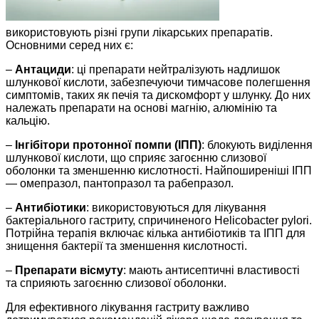
використовують різні групи лікарських препаратів.
Основними серед них є:
–
Антациди
: ці препарати нейтралізують надлишок
шлункової кислоти, забезпечуючи тимчасове полегшення
симптомів, таких як печія та дискомфорт у шлунку. До них
належать препарати на основі магнію, алюмінію та
кальцію.
–
Інгібітори протонної помпи (ІПП)
: блокують виділення
шлункової кислоти, що сприяє загоєнню слизової
оболонки та зменшенню кислотності. Найпоширеніші ІПП
— омепразол, пантопразол та рабепразол.
–
Антибіотики
: використовуються для лікування
бактеріального гастриту, спричиненого Helicobacter pylori.
Потрійна терапія включає кілька антибіотиків та ІПП для
знищення бактерії та зменшення кислотності.
–
Препарати вісмуту
: мають антисептичні властивості
та сприяють загоєнню слизової оболонки.
Для ефективного лікування гастриту важливо