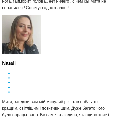
нога, гайморит, голова.. нет ничего , с чем бы Митя не
справился ! Советую однозначно !
Natali
Митя, завдяки вам мій минулий рік став набагато
кращим, світлішим і позитивнішим. Дуже багато чого
було опрацьовано. Ви саме та людина, яка щиро хоче і