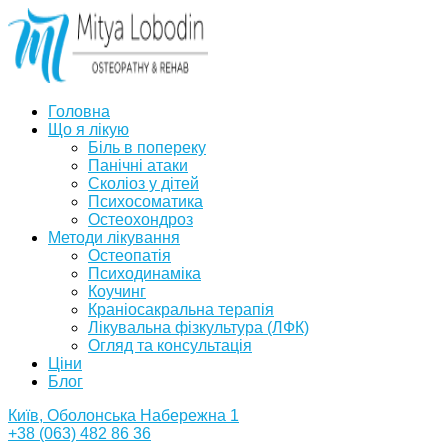
Головна
Що я лікую
Біль в попереку
Панічні атаки
Сколіоз у дітей
Психосоматика
Остеохондроз
Методи лікування
Остеопатія
Психодинаміка
Коучинг
Краніосакральна терапія
Лікувальна фізкультура (ЛФК)
Огляд та консультація
Ціни
Блог
Київ, Оболонська Набережна 1
+38 (063) 482 86 36