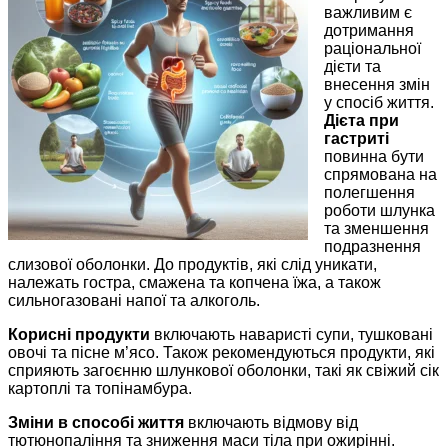
важливим є
дотримання
раціональної
дієти та
внесення змін
у спосіб життя.
Дієта при
гастриті
повинна бути
спрямована на
полегшення
роботи шлунка
та зменшення
подразнення
слизової оболонки. До продуктів, які слід уникати,
належать гостра, смажена та копчена їжа, а також
сильногазовані напої та алкоголь.
Корисні продукти
включають наваристі супи, тушковані
овочі та пісне м’ясо. Також рекомендуються продукти, які
сприяють загоєнню шлункової оболонки, такі як свіжий сік
картоплі та топінамбура.
Зміни в способі життя
включають відмову від
тютюнопаління та зниження маси тіла при ожирінні.