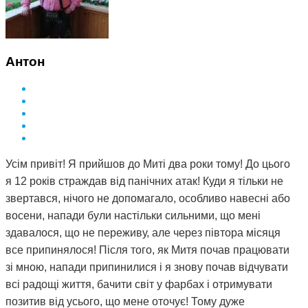
Антон
Усім привіт! Я прийшов до Миті два роки тому! До цього
я 12 років страждав від панічних атак! Куди я тільки не
звертався, нічого не допомагало, особливо навесні або
восени, напади були настільки сильними, що мені
здавалося, що не переживу, але через півтора місяця
все припинялося! Після того, як Митя почав працювати
зі мною, напади припинилися і я знову почав відчувати
всі радощі життя, бачити світ у фарбах і отримувати
позитив від усього, що мене оточує! Тому дуже