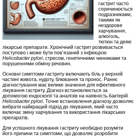
гастрит часто
спричинюється
подразниками,
такими як
нездорове
харчування,
алкоголь,
тютюн та деякі
лікарські препарати. Хронічний гастрит розвивається
поступово і може бути пов’язаний з інфекцією
Helicobacter pylori
, стресом, генетичними чинниками та
порушеннями обміну речовин.
Основні симптоми гастриту включають біль у верхній
частині живота, нудоту, блювання та пронос. Раннє
діагностування має велике значення для ефективного
лікування гастриту. Діагноз встановлюється за
допомогою ендоскопії та аналізів на наявність бактерій
Helicobacter pylori
. Точне встановлення діагнозу дозволяє
вибрати найкращий підхід до лікування, який часто
включає зміну харчування та використання лікарських
препаратів.
Для успішного лікування гастриту необхідно розуміти
його причини та симптоми, що дозволяє розробити