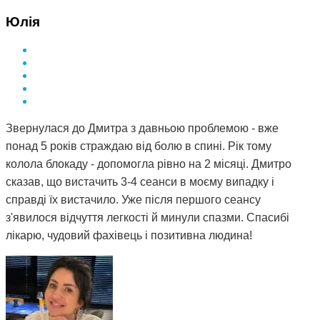
Юлія
Звернулася до Дмитра з давньою проблемою - вже
понад 5 років страждаю від болю в спині. Рік тому
колола блокаду - допомогла рівно на 2 місяці. Дмитро
сказав, що вистачить 3-4 сеанси в моєму випадку і
справді їх вистачило. Уже після першого сеансу
з'явилося відчуття легкості й минули спазми. Спасибі
лікарю, чудовий фахівець і позитивна людина!