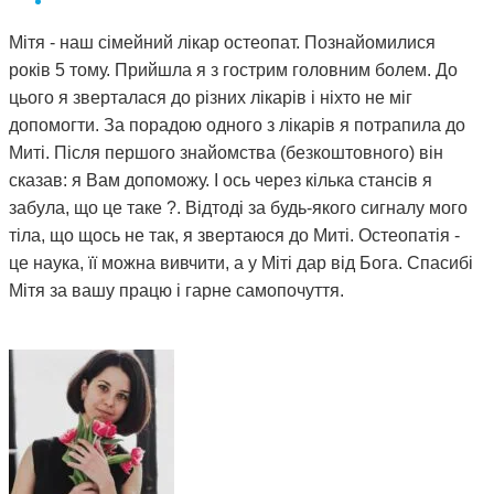
Мітя - наш сімейний лікар остеопат. Познайомилися
років 5 тому. Прийшла я з гострим головним болем. До
цього я зверталася до різних лікарів і ніхто не міг
допомогти. За порадою одного з лікарів я потрапила до
Миті. Після першого знайомства (безкоштовного) він
сказав: я Вам допоможу. І ось через кілька стансів я
забула, що це таке ?. Відтоді за будь-якого сигналу мого
тіла, що щось не так, я звертаюся до Миті. Остеопатія -
це наука, її можна вивчити, а у Міті дар від Бога. Спасибі
Мітя за вашу працю і гарне самопочуття.