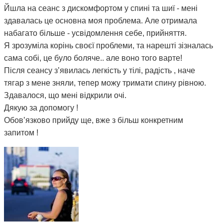
Йшла на сеанс з дискомфортом у спині та шиї - мені
здавалась це основна моя проблема. Але отримала
набагато більше - усвідомлення себе, прийняття.
Я зрозуміла корінь своєї проблеми, та нарешті зізналась
сама собі, це було боляче.. але воно того варте!
Після сеансу з’явилась легкість у тілі, радість , наче
тягар з мене зняли, тепер можу тримати спину рівною.
Здавалося, що мені відкрили очі.
Дякую за допомогу !
Обов’язково прийду ще, вже з більш конкретним
запитом !