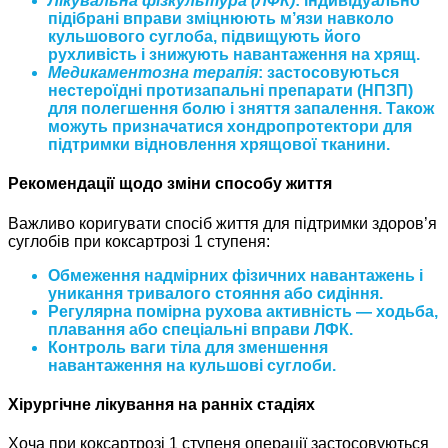
Лікувальна фізкультура (ЛФК)
: індивідуально
підібрані вправи зміцнюють м’язи навколо
кульшового суглоба, підвищують його
рухливість і знижують навантаження на хрящ.
Медикаментозна терапія
: застосовуються
нестероїдні протизапальні препарати (НПЗП)
для полегшення болю і зняття запалення. Також
можуть призначатися хондропротектори для
підтримки відновлення хрящової тканини.
Рекомендації щодо зміни способу життя
Важливо коригувати спосіб життя для підтримки здоров’я
суглобів при коксартрозі 1 ступеня:
Обмеження надмірних фізичних навантажень і
уникання тривалого стояння або сидіння.
Регулярна помірна рухова активність — ходьба,
плавання або спеціальні вправи ЛФК.
Контроль ваги тіла для зменшення
навантаження на кульшові суглоби.
Хірургічне лікування на ранніх стадіях
Хоча при коксартрозі 1 ступеня операції застосовуються