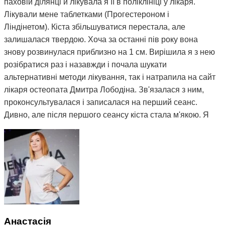
паховій ділянці й лікувала я її в поліклініці у лікаря.
Лікували мене таблетками (Прогестероном і
Ліндінетом). Кіста збільшуватися перестала, але
залишалася твердою. Хоча за останні пів року вона
знову розвинулася приблизно на 1 см. Вирішила я з нею
розібратися раз і назавжди і почала шукати
альтернативні методи лікування, так і натрапила на сайт
лікаря остеопата Дмитра Лободіна. Зв'язалася з ним,
проконсультувалася і записалася на перший сеанс.
Дивно, але після першого сеансу кіста стала м'якою. Я
почала відвідувати сеанси за призначенням Дмитра і
через 3 місяці вона повністю розсмокталася. Як це
працює, взагалі не розумію. Те, чого ліки не змогли
зробити за півтора року, зміг зробити Дмитро і за такий
невеликий термін. Лікар у поліклініці сказав, що мені
просто пощастило і я на досвідченого фахівця
натрапила. А ще кажуть, що здоров'я за гроші не купиш.
Я ось купила і спасибі за це вам Дмитро.
Анастасія