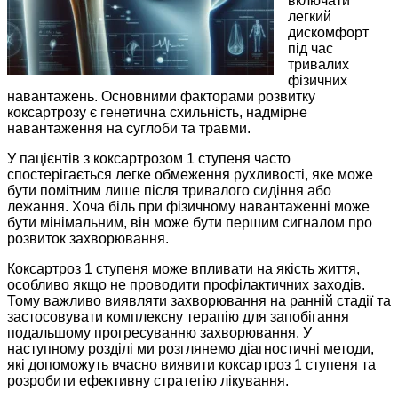
включати
легкий
дискомфорт
під час
тривалих
фізичних
навантажень. Основними факторами розвитку
коксартрозу є генетична схильність, надмірне
навантаження на суглоби та травми.
У пацієнтів з коксартрозом 1 ступеня часто
спостерігається легке обмеження рухливості, яке може
бути помітним лише після тривалого сидіння або
лежання. Хоча біль при фізичному навантаженні може
бути мінімальним, він може бути першим сигналом про
розвиток захворювання.
Коксартроз 1 ступеня може впливати на якість життя,
особливо якщо не проводити профілактичних заходів.
Тому важливо виявляти захворювання на ранній стадії та
застосовувати комплексну терапію для запобігання
подальшому прогресуванню захворювання. У
наступному розділі ми розглянемо діагностичні методи,
які допоможуть вчасно виявити коксартроз 1 ступеня та
розробити ефективну стратегію лікування.