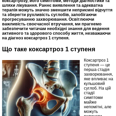
коксартрозу, його симптоми, методи діагностики та
шляхи лікування. Раннє виявлення та адекватна
терапія можуть значно зменшити неприємні відчуття
та зберегти рухливість суглобів, запобігаючи
прогресуванню захворювання. Освітлюючи
важливість своєчасної втручання, ми прагнемо
забезпечити читачам необхідні знання для ведення
активного та здорового способу життя, незважаючи
на діагноз коксартроз 1 ступеня.
Що таке коксартроз 1 ступеня
Коксартроз 1
ступеня — це
перша стадія
захворювання,
яке впливає на
кульшовий
суглоб. На цій
стадії
симптоми
майже
непомітні, але
можуть