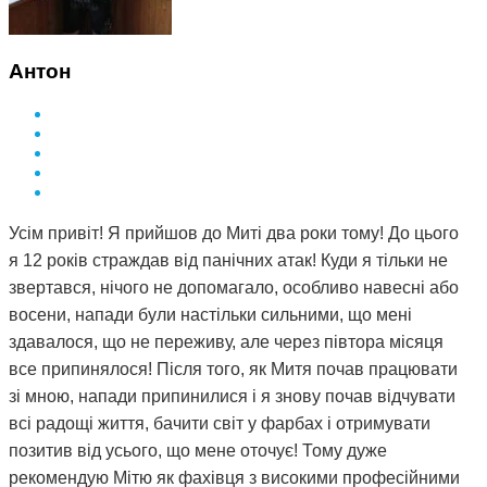
Антон
Усім привіт! Я прийшов до Миті два роки тому! До цього
я 12 років страждав від панічних атак! Куди я тільки не
звертався, нічого не допомагало, особливо навесні або
восени, напади були настільки сильними, що мені
здавалося, що не переживу, але через півтора місяця
все припинялося! Після того, як Митя почав працювати
зі мною, напади припинилися і я знову почав відчувати
всі радощі життя, бачити світ у фарбах і отримувати
позитив від усього, що мене оточує! Тому дуже
рекомендую Мітю як фахівця з високими професійними