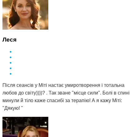
Леся
Після сеансів у Міті настає умиротворення і тотальна
любов до світу))))? . Так зване "місце сили". Болі в спині
минули й тіло каже спасибі за терапію! А я кажу Міті:
"Дякую! "