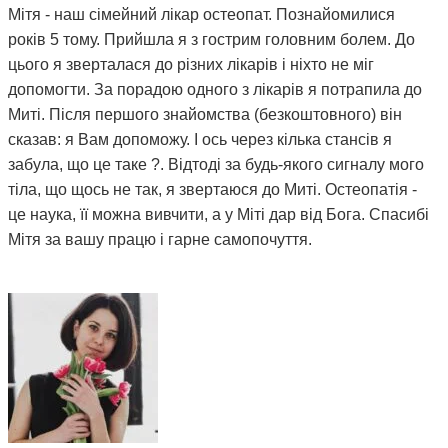
Мітя - наш сімейний лікар остеопат. Познайомилися
років 5 тому. Прийшла я з гострим головним болем. До
цього я зверталася до різних лікарів і ніхто не міг
допомогти. За порадою одного з лікарів я потрапила до
Миті. Після першого знайомства (безкоштовного) він
сказав: я Вам допоможу. І ось через кілька стансів я
забула, що це таке ?. Відтоді за будь-якого сигналу мого
тіла, що щось не так, я звертаюся до Миті. Остеопатія -
це наука, її можна вивчити, а у Міті дар від Бога. Спасибі
Мітя за вашу працю і гарне самопочуття.