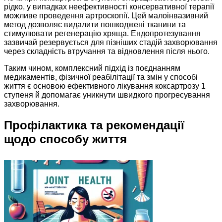
рідко, у випадках неефективності консервативної терапії
можливе проведення артроскопії. Цей малоінвазивний
метод дозволяє видалити пошкоджені тканини та
стимулювати регенерацію хряща. Ендопротезування
зазвичай резервується для пізніших стадій захворювання
через складність втручання та відновлення після нього.
Таким чином, комплексний підхід із поєднанням
медикаментів, фізичної реабілітації та змін у способі
життя є основою ефективного лікування коксартрозу 1
ступеня й допомагає уникнути швидкого прогресування
захворювання.
Профілактика та рекомендації
щодо способу життя