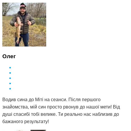
Олег
Водив сина до Міті на сеанси. Після першого
знайомства, мій син просто рвонув до нашої мети! Від
душі спасибі тобі велике. Ти реально нас наблизив до
бажаного результату!