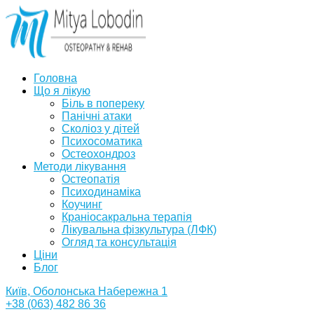
Головна
Що я лікую
Біль в попереку
Панічні атаки
Сколіоз у дітей
Психосоматика
Остеохондроз
Методи лікування
Остеопатія
Психодинаміка
Коучинг
Краніосакральна терапія
Лікувальна фізкультура (ЛФК)
Огляд та консультація
Ціни
Блог
Київ, Оболонська Набережна 1
+38 (063) 482 86 36