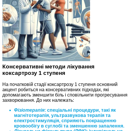
Консервативні методи лікування
коксартрозу 1 ступеня
На початковій стадії коксартрозу 1 ступеня основний
акцент робиться на консервативних підходах, які
допомагають зменшити біль і сповільнити прогресування
захворювання. До них належать:
Фізіотерапія
: спеціальні процедури, такі як
магнітотерапія, ультразвукова терапія та
електростимуляція, сприяють покращенню
кровообігу в суглобі та зменшенню запалення.