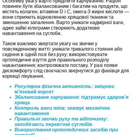
Особливу увагу варто приділити харчуванню. Раціон
повинен бути збалансованим і багатим на продукти, що
містять колаген, вітаміни D і С, омега-3 жирні кислоти —
вони сприяють відновленню хрящової тканини та
зменшенню запалення. Варто уникати надмірної ваги,
адже зайві кілограми створюють додаткове
навантаження на суглоби.
Також важливо звертати увагу на звички у
повсякденному житті: уникати тривалого стояння або
сидіння в одній позі без руху; використовувати
ортопедичне взуття для правильного розподілу
навантаження; контролювати поставу. У разі появи
дискомфорту слід своєчасно звернутися до фахівця для
корекції лікування.
Регулярна фізична активність
: зміцнює
м’язовий корсет
Збалансоване харчування
: підтримує здоров’я
хряща
Контроль ваги тіла
: знижує механічне
навантаження
Правильні звички руху та відпочинку
:
запобігають перевтомі суглобів
Використання ортопедичних засобів при