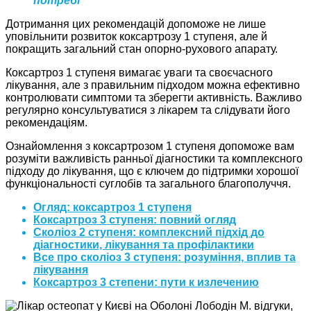
потребі
Дотримання цих рекомендацій допоможе не лише
уповільнити розвиток коксартрозу 1 ступеня, але й
покращить загальний стан опорно-рухового апарату.
Коксартроз 1 ступеня вимагає уваги та своєчасного
лікування, але з правильним підходом можна ефективно
контролювати симптоми та зберегти активність. Важливо
регулярно консультуватися з лікарем та слідувати його
рекомендаціям.
Ознайомлення з коксартрозом 1 ступеня допоможе вам
розуміти важливість ранньої діагностики та комплексного
підходу до лікування, що є ключем до підтримки хорошої
функціональності суглобів та загального благополуччя.
Огляд: коксартроз 1 ступеня
Коксартроз 3 ступеня: повний огляд
Сколіоз 2 ступеня: комплексний підхід до
діагностики, лікування та профілактики
Все про сколіоз 3 ступеня: розуміння, вплив та
лікування
Коксартроз 3 степени: пути к излечению