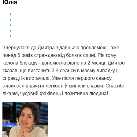
Юлія
Звернулася до Дмитра з давньою проблемою - вже
понад 5 років страждаю від болю в спині. Рік тому
колола блокаду - допомогла рівно на 2 місяці. Дмитро
сказав, що вистачить 3-4 сеанси в моєму випадку і
справді їх вистачило. Уже після першого сеансу
з'явилося відчуття легкості й минули спазми. Спасибі
лікарю, чудовий фахівець і позитивна людина!