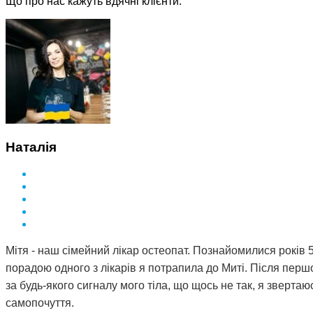
Що про нас кажуть вдячні клієнти:
Наталія
Мітя - наш сімейний лікар остеопат. Познайомилися років 5
порадою одного з лікарів я потрапила до Миті. Після першог
за будь-якого сигналу мого тіла, що щось не так, я звертаюс
самопочуття.