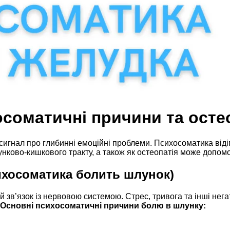
соматичні причини та остео
 сигнал про глибинні емоційні проблеми. Психосоматика віді
лунково-кишкового тракту, а також як остеопатія може допом
сихосоматика болить шлунок)
 зв’язок із нервовою системою. Стрес, тривога та інші нег
Основні психосоматичні причини болю в шлунку: