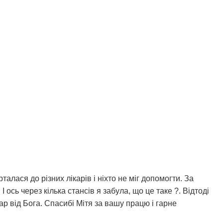
алася до різних лікарів і ніхто не міг допомогти. За
ось через кілька стансів я забула, що це таке ?. Відтоді
дар від Бога. Спасибі Мітя за вашу працю і гарне