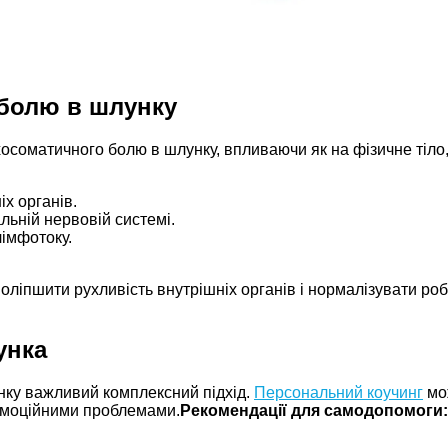
 болю в шлунку
соматичного болю в шлунку, впливаючи як на фізичне тіло, 
іх органів.
льній нервовій системі.
лімфотоку.
поліпшити рухливість внутрішніх органів і нормалізувати р
унка
нку важливий комплексний підхід.
Персональний
коучинг
мож
емоційними проблемами.
Рекомендації для самодопомоги: