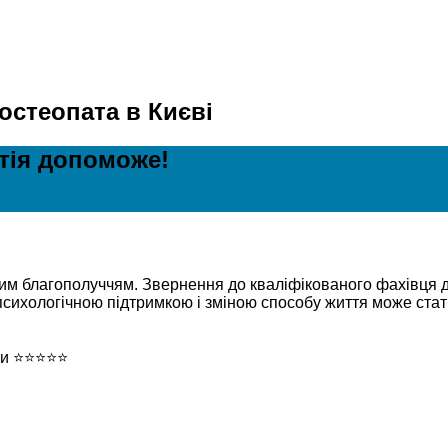
остеопата в Києві
атія допоможе!
ним благополуччям. Звернення до кваліфікованого фахівця д
з психологічною підтримкою і зміною способу життя може ст