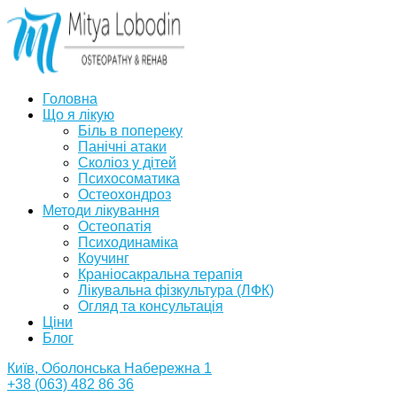
Головна
Що я лікую
Біль в попереку
Панічні атаки
Сколіоз у дітей
Психосоматика
Остеохондроз
Методи лікування
Остеопатія
Психодинаміка
Коучинг
Краніосакральна терапія
Лікувальна фізкультура (ЛФК)
Огляд та консультація
Ціни
Блог
Київ, Оболонська Набережна 1
+38 (063) 482 86 36