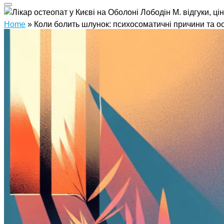
Home
»
Коли болить шлунок: психосоматичні причини та ос