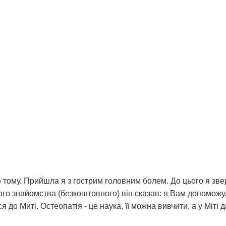
 тому. Прийшла я з гострим головним болем. До цього я зверт
о знайомства (безкоштовного) він сказав: я Вам допоможу. І 
я до Миті. Остеопатія - це наука, її можна вивчити, а у Міті 