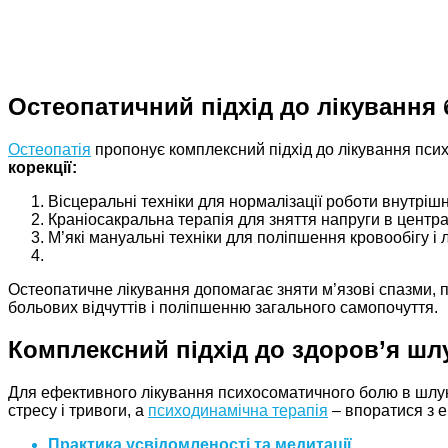
Остеопатичний підхід до лікування
Остеопатія
пропонує комплексний підхід до лікування психо
корекції:
Вісцеральні техніки для нормалізації роботи внутрішн
Краніосакральна терапія для зняття напруги в центра
М’які мануальні техніки для поліпшення кровообігу і 
Остеопатичне лікування допомагає зняти м’язові спазми, 
больових відчуттів і поліпшенню загального самопочуття.
Комплексний підхід до здоров’я шл
Для ефективного лікування психосоматичного болю в шлу
стресу і тривоги, а
психодинамічна терапія
– впоратися з 
Практика усвідомленості та медитації