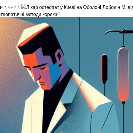
теопатичні методи корекції