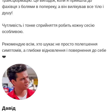
трансформацію. Це випадок, коли я прийшла до
фахівця з болями в попереку, а він вилікував все тіло і
душу!
Чутливість і тонке сприйняття робить кожну сесію
особливою.
Рекомендую всім, хто шукає не просто полегшення
симптомів, а глибоке відновлення і повернення до себе
❤️
Давід