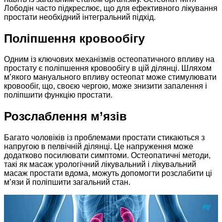
Лободін часто підкреслює, що для ефективного лікування
простати необхідний інтегральний підхід.
Поліпшення кровообігу
Одним із ключових механізмів остеопатичного впливу на
простату є поліпшення кровообігу в цій ділянці. Шляхом
м’якого мануального впливу остеопат може стимулювати
кровообіг, що, своєю чергою, може знизити запалення і
поліпшити функцію простати.
Розслаблення м’язів
Багато чоловіків із проблемами простати стикаються з
напругою в пелвічній ділянці. Це напруження може
додатково посилювати симптоми. Остеопатичні методи,
такі як масаж урологічний лікувальний і лікувальний
масаж простати вдома, можуть допомогти розслабити ці
м’язи й поліпшити загальний стан.