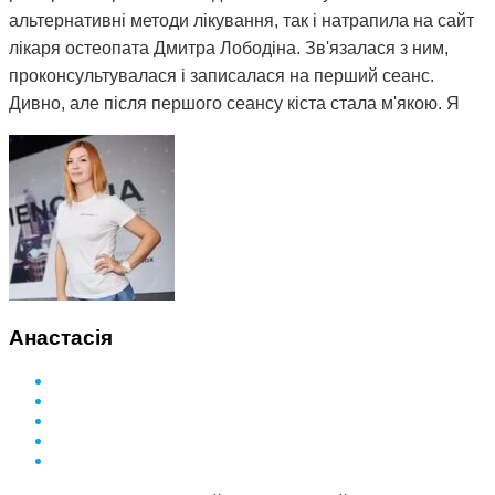
альтернативні методи лікування, так і натрапила на сайт
лікаря остеопата Дмитра Лободіна. Зв'язалася з ним,
проконсультувалася і записалася на перший сеанс.
Дивно, але після першого сеансу кіста стала м'якою. Я
почала відвідувати сеанси за призначенням Дмитра і
через 3 місяці вона повністю розсмокталася. Як це
працює, взагалі не розумію. Те, чого ліки не змогли
зробити за півтора року, зміг зробити Дмитро і за такий
невеликий термін. Лікар у поліклініці сказав, що мені
просто пощастило і я на досвідченого фахівця
натрапила. А ще кажуть, що здоров'я за гроші не купиш.
Я ось купила і спасибі за це вам Дмитро.
Анастасія