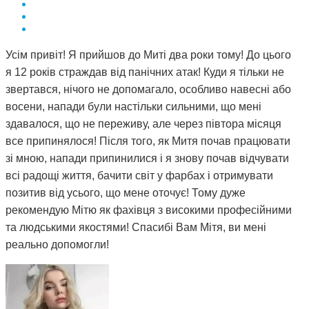
Усім привіт! Я прийшов до Миті два роки тому! До цього
я 12 років страждав від панічних атак! Куди я тільки не
звертався, нічого не допомагало, особливо навесні або
восени, напади були настільки сильними, що мені
здавалося, що не переживу, але через півтора місяця
все припинялося! Після того, як Митя почав працювати
зі мною, напади припинилися і я знову почав відчувати
всі радощі життя, бачити світ у фарбах і отримувати
позитив від усього, що мене оточує! Тому дуже
рекомендую Мітю як фахівця з високими професійними
та людськими якостями! Спасибі Вам Мітя, ви мені
реально допомогли!