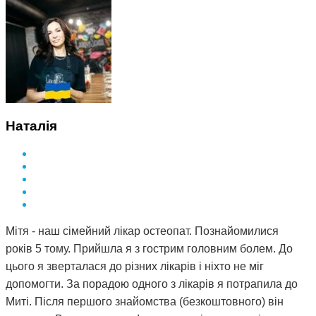
Наталія
Мітя - наш сімейний лікар остеопат. Познайомилися
років 5 тому. Прийшла я з гострим головним болем. До
цього я зверталася до різних лікарів і ніхто не міг
допомогти. За порадою одного з лікарів я потрапила до
Миті. Після першого знайомства (безкоштовного) він