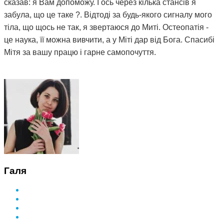
сказав: я Вам допоможу. І ось через кілька стансів я
забула, що це таке ?. Відтоді за будь-якого сигналу мого
тіла, що щось не так, я звертаюся до Миті. Остеопатія -
це наука, її можна вивчити, а у Міті дар від Бога. Спасибі
Мітя за вашу працю і гарне самопочуття.
Галя