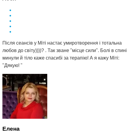
Після сеансів у Міті настає умиротворення і тотальна
любов до світу))))? . Так зване "місце сили". Болі в спині
минули й тіло каже спасибі за терапію! А я кажу Міті:
"Дякую! "
Елена