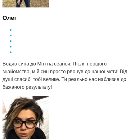
Олег
Водив сина до Міті на сеанси. Після першого
знайомства, мій син просто рвонув до нашої мети! Від
душі спасибі тобі велике. Ти реально нас наблизив до
бажаного результату!