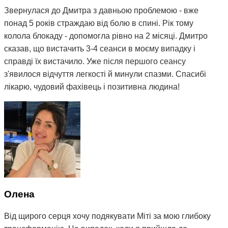
Звернулася до Дмитра з давньою проблемою - вже
понад 5 років страждаю від болю в спині. Рік тому
колола блокаду - допомогла рівно на 2 місяці. Дмитро
сказав, що вистачить 3-4 сеанси в моєму випадку і
справді їх вистачило. Уже після першого сеансу
з'явилося відчуття легкості й минули спазми. Спасибі
лікарю, чудовий фахівець і позитивна людина!
Олена
Від щирого серця хочу подякувати Міті за мою глибоку