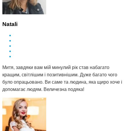
Natali
Митя, завдяки вам мій минулий рік став набагато
кращим, світлішим і позитивнішим. Дуже багато чого
було опрацьовано. Ви саме та людина, яка щиро хоче і
допомагає людям. Величезна подяка!