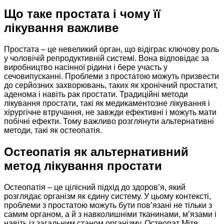
Що таке простата і чому її
лікування важливе
Простата – це невеликий орган, що відіграє ключову роль
у чоловічій репродуктивній системі. Вона відповідає за
виробництво насінної рідини і бере участь у
сечовипусканні. Проблеми з простатою можуть призвести
до серйозних захворювань, таких як хронічний простатит,
аденома і навіть рак простати. Традиційні методи
лікування простати, такі як медикаментозне лікування і
хірургічне втручання, не завжди ефективні і можуть мати
побічні ефекти. Тому важливо розглянути альтернативні
методи, такі як остеопатія.
Остеопатія як альтернативний
метод лікування простати
Остеопатія – це цілісний підхід до здоров’я, який
розглядає організм як єдину систему. У цьому контексті,
проблеми з простатою можуть бути пов’язані не тільки з
самим органом, а й з навколишніми тканинами, м’язами і
навіть із загальним станом організму. Остеопат Мітя