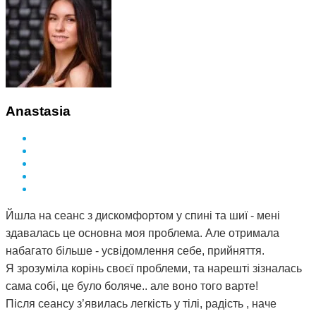
Anastasia
Йшла на сеанс з дискомфортом у спині та шиї - мені
здавалась це основна моя проблема. Але отримала
набагато більше - усвідомлення себе, прийняття.
Я зрозуміла корінь своєї проблеми, та нарешті зізналась
сама собі, це було боляче.. але воно того варте!
Після сеансу з’явилась легкість у тілі, радість , наче