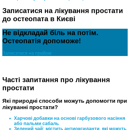
Записатися на лікування простати
до остеопата в Києві
Не відкладай біль на потім.
Остеопатія допоможе!
Записатися на прийом
Часті запитання про лікування
простати
Які природні способи можуть допомогти при
лікуванні простати?
Харчові добавки на основі гарбузового насіння
або пальми сабаль
Зелений чай: містить антиоксиданти, які можуть