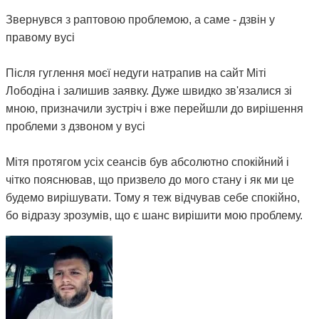
Звернувся з раптовою проблемою, а саме - дзвін у
правому вусі
Після гуглення моєї недуги натрапив на сайт Міті
Лободіна і залишив заявку. Дуже швидко зв'язалися зі
мною, призначили зустріч і вже перейшли до вирішення
проблеми з дзвоном у вусі
Мітя протягом усіх сеансів був абсолютно спокійний і
чітко пояснював, що призвело до мого стану і як ми це
будемо вирішувати. Тому я теж відчував себе спокійно,
бо відразу зрозумів, що є шанс вирішити мою проблему.
На даний момент після двох сеансів терапії, а також
щоденних вправ, призначених мені Мітею, мій стан
покращився, зник біль у шиї та плечах, і найголовніше -
дзвін став набагато тихішим, а іноді зовсім стихає. Тому
я можу рекомендувати остеопата Мітю, бо з усього