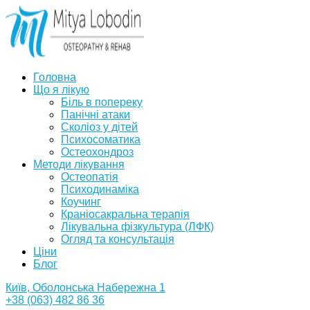
Головна
Що я лікую
Біль в попереку
Панічні атаки
Сколіоз у дітей
Психосоматика
Остеохондроз
Методи лікування
Остеопатія
Психодинаміка
Коучинг
Краніосакральна терапія
Лікувальна фізкультура (ЛФК)
Огляд та консультація
Ціни
Блог
Київ, Оболонська Набережна 1
+38 (063) 482 86 36