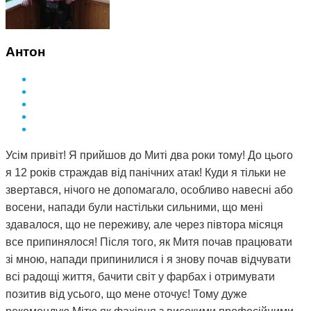
Антон
Усім привіт! Я прийшов до Миті два роки тому! До цього
я 12 років страждав від панічних атак! Куди я тільки не
звертався, нічого не допомагало, особливо навесні або
восени, напади були настільки сильними, що мені
здавалося, що не переживу, але через півтора місяця
все припинялося! Після того, як Митя почав працювати
зі мною, напади припинилися і я знову почав відчувати
всі радощі життя, бачити світ у фарбах і отримувати
позитив від усього, що мене оточує! Тому дуже