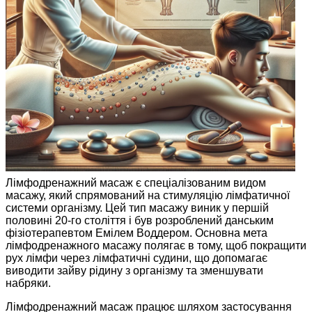
Лімфодренажний масаж є спеціалізованим видом
масажу, який спрямований на стимуляцію лімфатичної
системи організму. Цей тип масажу виник у першій
половині 20-го століття і був розроблений данським
фізіотерапевтом Емілем Воддером. Основна мета
лімфодренажного масажу полягає в тому, щоб покращити
рух лімфи через лімфатичні судини, що допомагає
виводити зайву рідину з організму та зменшувати
набряки.
Лімфодренажний масаж працює шляхом застосування