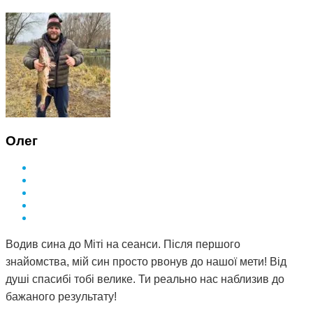
Олег
Водив сина до Міті на сеанси. Після першого
знайомства, мій син просто рвонув до нашої мети! Від
душі спасибі тобі велике. Ти реально нас наблизив до
бажаного результату!