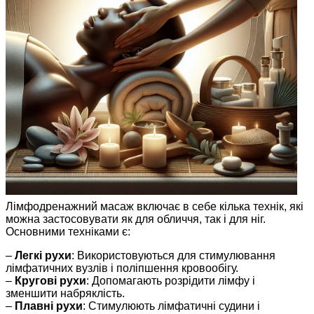
Лімфодренажний масаж включає в себе кілька технік, які
можна застосовувати як для обличчя, так і для ніг.
Основними техніками є:
–
Легкі рухи
: Використовуються для стимулювання
лімфатичних вузлів і поліпшення кровообігу.
–
Кругові рухи
: Допомагають розрідити лімфу і
зменшити набряклість.
–
Плавні рухи
: Стимулюють лімфатичні судини і