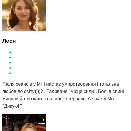
Леся
Після сеансів у Міті настає умиротворення і тотальна
любов до світу))))? . Так зване "місце сили". Болі в спині
минули й тіло каже спасибі за терапію! А я кажу Міті:
"Дякую! "