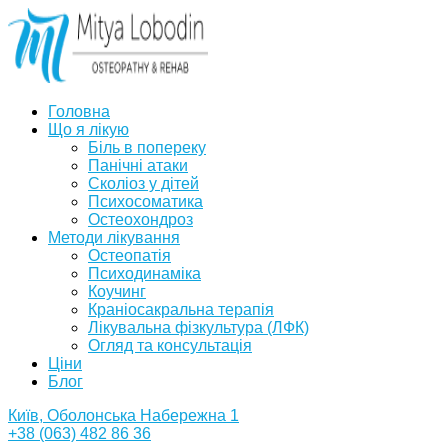
Головна
Що я лікую
Біль в попереку
Панічні атаки
Сколіоз у дітей
Психосоматика
Остеохондроз
Методи лікування
Остеопатія
Психодинаміка
Коучинг
Краніосакральна терапія
Лікувальна фізкультура (ЛФК)
Огляд та консультація
Ціни
Блог
Київ, Оболонська Набережна 1
+38 (063) 482 86 36