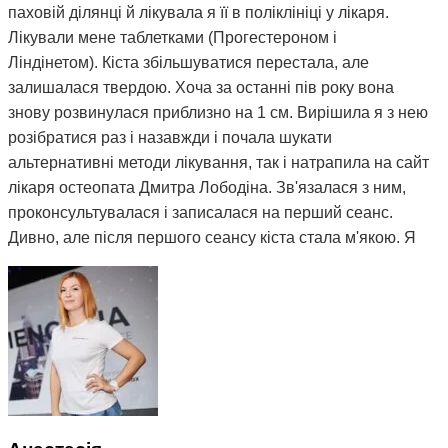
паховій ділянці й лікувала я її в поліклініці у лікаря.
Лікували мене таблетками (Прогестероном і
Ліндінетом). Кіста збільшуватися перестала, але
залишалася твердою. Хоча за останні пів року вона
знову розвинулася приблизно на 1 см. Вирішила я з нею
розібратися раз і назавжди і почала шукати
альтернативні методи лікування, так і натрапила на сайт
лікаря остеопата Дмитра Лободіна. Зв'язалася з ним,
проконсультувалася і записалася на перший сеанс.
Дивно, але після першого сеансу кіста стала м'якою. Я
почала відвідувати сеанси за призначенням Дмитра і
через 3 місяці вона повністю розсмокталася. Як це
працює, взагалі не розумію. Те, чого ліки не змогли
зробити за півтора року, зміг зробити Дмитро і за такий
невеликий термін. Лікар у поліклініці сказав, що мені
просто пощастило і я на досвідченого фахівця
натрапила. А ще кажуть, що здоров'я за гроші не купиш.
Я ось купила і спасибі за це вам Дмитро.