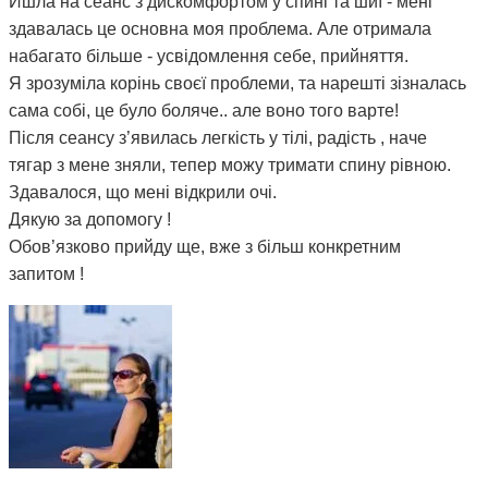
Йшла на сеанс з дискомфортом у спині та шиї - мені
здавалась це основна моя проблема. Але отримала
набагато більше - усвідомлення себе, прийняття.
Я зрозуміла корінь своєї проблеми, та нарешті зізналась
сама собі, це було боляче.. але воно того варте!
Після сеансу з’явилась легкість у тілі, радість , наче
тягар з мене зняли, тепер можу тримати спину рівною.
Здавалося, що мені відкрили очі.
Дякую за допомогу !
Обов’язково прийду ще, вже з більш конкретним
запитом !