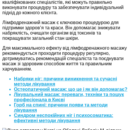
кваліфікованих спеціалістів, які можуть правильно
виконувати процедуру та забезпечувати індивідуальний
підхід до кожного клієнта.
Лімфодренажний масаж є ключовою процедурою для
підтримки здоров’я та краси. Він допомагає знижувати
набряклість, очищати організм від токсинів та
покращувати загальний стан шкіри.
Для максимального ефекту від лімфодренажного масажу
рекомендується проходити процедуру регулярно,
дотримуватись рекомендацій спеціаліста та поєднувати
масаж зі здоровим способом життя та правильним
харчуванням.
Набряки ніг: причини виникнення та сучасні
методи лікування
Остеопатичний масаж: що це і як він допомагає?
Лікувальний масаж: переваги, техніки та пошук
професіонала в Києві
Горб на спині: причини появи та методи
лікування
Синдром неспокійних ніг і психосоматика:
ефективні методи лікування