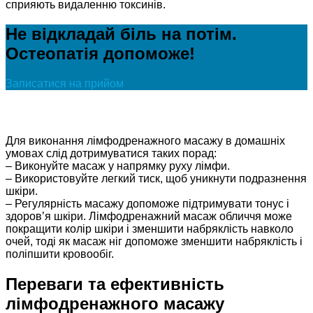
сприяють видаленню токсинів.
Не відкладай біль на потім.
Остеопатія допоможе!
Записатися на прийом
Для виконання лімфодренажного масажу в домашніх
умовах слід дотримуватися таких порад:
– Виконуйте масаж у напрямку руху лімфи.
– Використовуйте легкий тиск, щоб уникнути подразнення
шкіри.
– Регулярність масажу допоможе підтримувати тонус і
здоров’я шкіри. Лімфодренажний масаж обличчя може
покращити колір шкіри і зменшити набряклість навколо
очей, тоді як масаж ніг допоможе зменшити набряклість і
поліпшити кровообіг.
Переваги та ефективність
лімфодренажного масажу