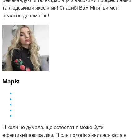
рекомендую Мітю як фахівця з високими професійними
та людськими якостями! Спасибі Вам Мітя, ви мені
реально допомогли!
Марія
Ніколи не думала, що остеопатія може бути
ефективнішою за ліки. Після пологів з'явилася кіста в