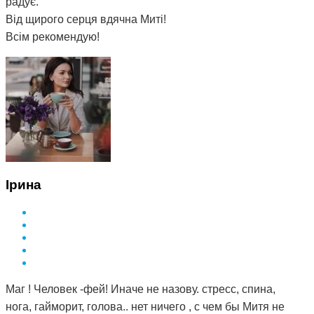
радує.
Від щирого серця вдячна Миті!
Всім рекомендую!
Ірина
Маг ! Человек -фей! Иначе не назову. стресс, спина,
нога, гайморит, голова.. нет ничего , с чем бы Митя не