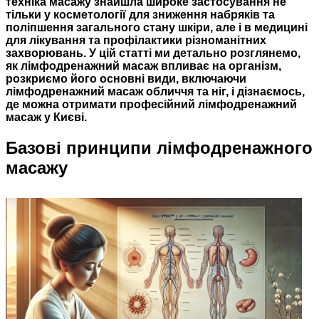
техніка масажу знайшла широке застосування не
тільки у косметології для зниження набряків та
поліпшення загального стану шкіри, але і в медицині
для лікування та профілактики різноманітних
захворювань. У цій статті ми детально розглянемо,
як лімфодренажний масаж впливає на організм,
розкриємо його основні види, включаючи
лімфодренажний масаж обличчя та ніг, і дізнаємось,
де можна отримати професійний лімфодренажний
масаж у Києві.
Базові принципи лімфодренажного
масажу