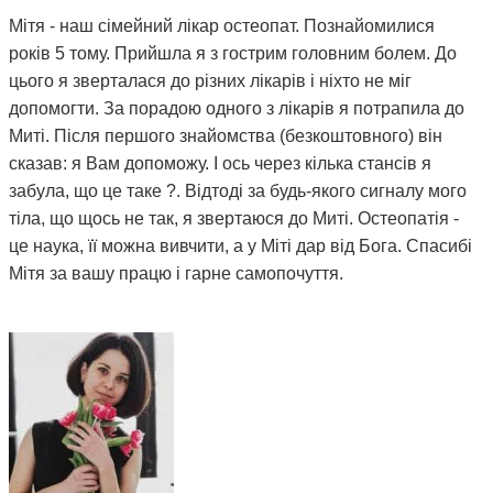
Мітя - наш сімейний лікар остеопат. Познайомилися
років 5 тому. Прийшла я з гострим головним болем. До
цього я зверталася до різних лікарів і ніхто не міг
допомогти. За порадою одного з лікарів я потрапила до
Миті. Після першого знайомства (безкоштовного) він
сказав: я Вам допоможу. І ось через кілька стансів я
забула, що це таке ?. Відтоді за будь-якого сигналу мого
тіла, що щось не так, я звертаюся до Миті. Остеопатія -
це наука, її можна вивчити, а у Міті дар від Бога. Спасибі
Мітя за вашу працю і гарне самопочуття.