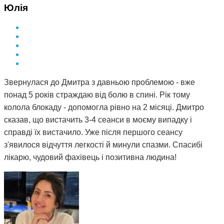
Юлія
Звернулася до Дмитра з давньою проблемою - вже
понад 5 років страждаю від болю в спині. Рік тому
колола блокаду - допомогла рівно на 2 місяці. Дмитро
сказав, що вистачить 3-4 сеанси в моєму випадку і
справді їх вистачило. Уже після першого сеансу
з'явилося відчуття легкості й минули спазми. Спасибі
лікарю, чудовий фахівець і позитивна людина!