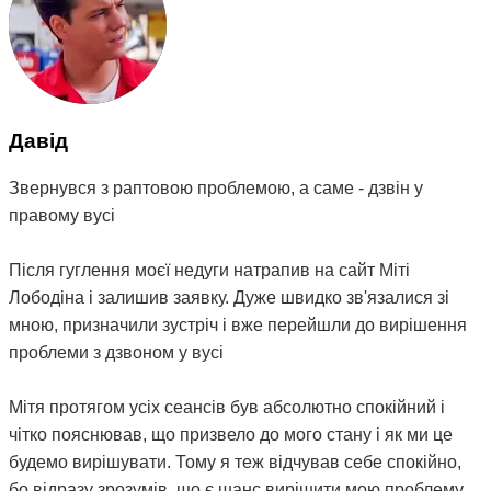
Давід
Звернувся з раптовою проблемою, а саме - дзвін у
правому вусі
Після гуглення моєї недуги натрапив на сайт Міті
Лободіна і залишив заявку. Дуже швидко зв'язалися зі
мною, призначили зустріч і вже перейшли до вирішення
проблеми з дзвоном у вусі
Мітя протягом усіх сеансів був абсолютно спокійний і
чітко пояснював, що призвело до мого стану і як ми це
будемо вирішувати. Тому я теж відчував себе спокійно,
бо відразу зрозумів, що є шанс вирішити мою проблему.