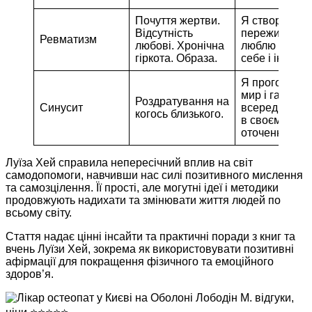
Почуття жертви.
Я створюю св
Відсутність
переживання
Ревматизм
любові. Хронічна
люблю і схв
гіркота. Образа.
себе і інших.
Я проголошу
мир і гармон
Роздратування на
Синусит
всередині себ
когось близького.
в своєму
оточенні
Луїза Хей справила непересічний вплив на світ
самодопомоги, навчивши нас силі позитивного мислення
та самозцілення. Її прості, але могутні ідеї і методики
продовжують надихати та змінювати життя людей по
всьому світу.
Стаття надає цінні інсайти та практичні поради з книг та
вчень Луїзи Хей, зокрема як використовувати позитивні
афірмації для покращення фізичного та емоційного
здоров’я.