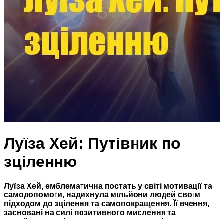
Луїза Хей: Путівник по
зціленню
Луїза Хей, емблематична постать у світі мотивації та
самодопомоги, надихнула мільйони людей своїм
підходом до зцілення та самопокращення. Її вчення,
засновані на силі позитивного мислення та