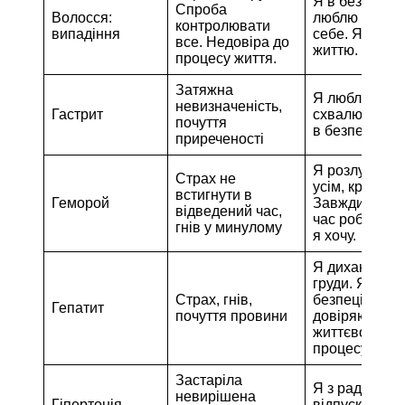
Я в безпеці. 
Спроба
Волосся:
люблю і схв
контролювати
випадіння
себе. Я дові
все. Недовіра до
життю.
процесу життя.
Затяжна
Я люблю і
невизначеність,
Гастрит
схвалюю себе
почуття
в безпеці.
приреченості
Я розлучаюся
Страх не
усім, крім люб
встигнути в
Геморой
Завжди є місц
відведений час,
час робити те
гнів у минулому
я хочу.
Я дихаю на п
груди. Я в
Страх, гнів,
безпеці. Я
Гепатит
почуття провини
довіряю
життєвому
процесу.
Застаріла
Я з радістю
невирішена
Гіпертонія
відпускаю