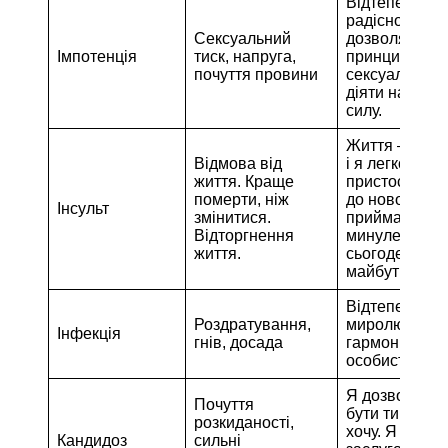
Відтепер я ле
радісно
Сексуальний
дозволяю мо
Імпотенція
тиск, напруга,
принципу
почуття провини
сексуальност
діяти на повн
силу.
Життя – це зм
Відмова від
і я легко
життя. Краще
пристосовую
померти, ніж
до нового. Я
Інсульт
змінитися.
приймаю жит
Відторгнення
минуле,
життя.
сьогодення і
майбутнє.
Відтепер я с
Роздратування,
миролюбною 
Інфекція
гнів, досада
гармонійною
особистістю.
Я дозволяю с
Почуття
бути тим, ким
розкиданості,
хочу. Я
Кандидоз
сильні