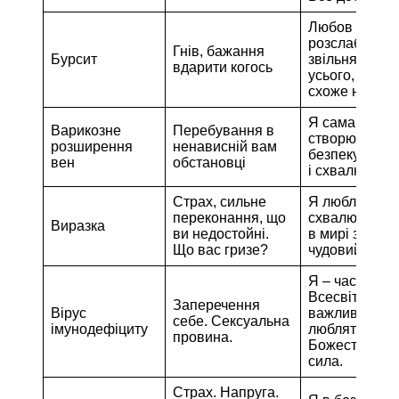
Любов
розслабляє і
Гнів, бажання
Бурсит
звільняє від
вдарити когось
усього, що не
схоже на неї.
Я сама (сам)
Варикозне
Перебування в
створюю собі
розширення
ненависній вам
безпеку. Я л
вен
обстановці
і схвалюю се
Страх, сильне
Я люблю і
переконання, що
схвалюю себе
Виразка
ви недостойні.
в мирі з собо
Що вас гризе?
чудовий.
Я – частина
Всесвіту. Я
Заперечення
Вірус
важливий і м
себе. Сексуальна
імунодефіциту
люблять
провина.
Божественна
сила.
Страх. Напруга.