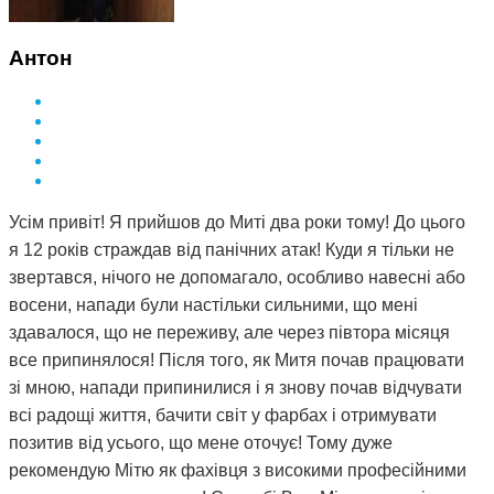
Антон
Усім привіт! Я прийшов до Миті два роки тому! До цього
я 12 років страждав від панічних атак! Куди я тільки не
звертався, нічого не допомагало, особливо навесні або
восени, напади були настільки сильними, що мені
здавалося, що не переживу, але через півтора місяця
все припинялося! Після того, як Митя почав працювати
зі мною, напади припинилися і я знову почав відчувати
всі радощі життя, бачити світ у фарбах і отримувати
позитив від усього, що мене оточує! Тому дуже
рекомендую Мітю як фахівця з високими професійними