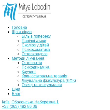
Головна
Що я лікую
Біль в попереку
Панічні атаки
Сколіоз у дітей
Психосоматика
Остеохондроз
Методи лікування
Остеопатія
Психодинаміка
Коучинг
Краніосакральна терапія
Лікувальна фізкультура (ЛФК)
Огляд та консультація
Ціни
Блог
Київ, Оболонська Набережна 1
+38 (063) 482 86 36