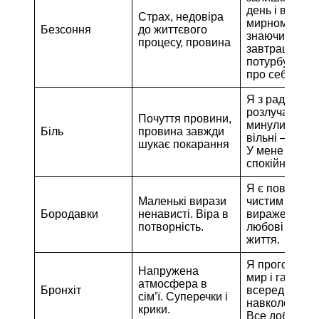
день і віддаю
Страх, недовіра
мирному сну,
Безсоння
до життєвого
знаючи, що
процесу, провина
завтрашній д
потурбується
про себе.
Я з радістю
розлучаюся з
Почуття провини,
минулим. Во
Біль
провина завжди
вільні — і я т
шукає покарання
У мене тепер
спокійно на д
Я є повним і
Маленькі вирази
чистим
Бородавки
ненависті. Віра в
вираженням
потворність.
любові і крас
життя.
Я проголошу
Напружена
мир і гармон
атмосфера в
Бронхіт
всередині себ
сім’ї. Суперечки і
навколо себе
крики.
Все добре.