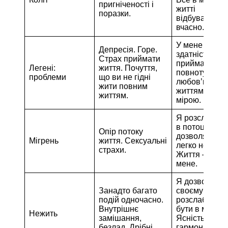
пригніченості і
житті
поразки.
відбувається
вчасно.
У мене є
Депресія. Горе.
здатність
Страх приймати
приймати
Легені:
життя. Почуття,
повноту життя
проблеми
що ви не гідні
любов’ю я жи
жити повним
життям повн
життям.
мірою.
Я розслабля
в потоці життя
Опір потоку
дозволяю йо
Мігрень
життя. Сексуальні
легко нести м
страхи.
Життя – для
мене.
Я дозволяю
Занадто багато
своєму розум
подій одночасно.
розслабитися
Внутрішнє
бути в мирі.
Нежить
замішання,
Ясність і
безлад. Дрібні
гармонія