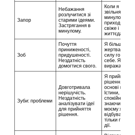
Коли я
Небажання
звільняюся в
розлучитися зі
минулого,
Запор
старими ідеями.
приходить но
Застрягання в
свіже і
минулому.
життєдайне.
Почуття
Я більше не
приниженості,
жертва. Я ма
Зоб
придушеності.
силу говорити
Нездатність
себе. Я вільн
домогтися свого.
виражаю себ
Я приймаю св
рішення на
Довготривала
основі принц
нерішучість.
Істини, і я
Нездатність
спокійний,
Зуби: проблеми
аналізувати ідеї
знаючи, що в
для прийняття
моєму житті
рішення.
відбуваються
тільки правил
дії.