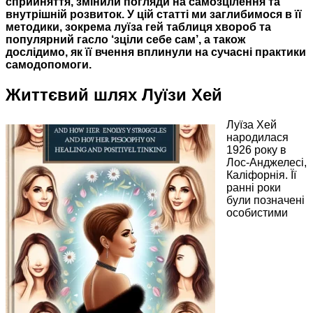
сприйняття, змінили погляди на самозцілення та
внутрішній розвиток. У цій статті ми заглибимося в її
методики, зокрема луїза гей таблиця хвороб та
популярний гасло ‘зціли себе сам’, а також
дослідимо, як її вчення вплинули на сучасні практики
самодопомоги.
Життєвий шлях Луїзи Хей
Луїза Хей
народилася
1926 року в
Лос-Анджелесі,
Каліфорнія. Її
ранні роки
були позначені
особистими