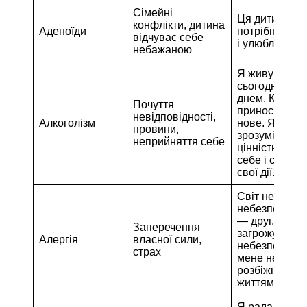
Сімейні
Ця дитина
конфлікти, дитина
Аденоїди
потрібна, ба
відчуває себе
і улюблена.
небажаною
Я живу
сьогоднішнім
днем. Кожна 
Почуття
приносить що
невідповідності,
Алкоголізм
нове. Я хочу
провини,
зрозуміти св
неприйняття себе
цінність. Я л
себе і схвал
свої дії.
Світ не
небезпечний, 
— друг. Мені 
Заперечення
загрожує жод
Алергія
власної сили,
небезпека. У
страх
мене немає
розбіжностей
життям.
Я рада, що я