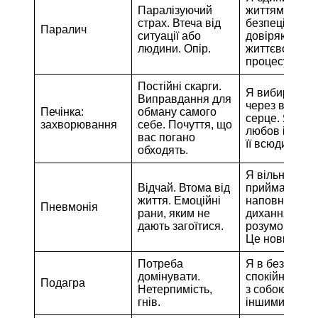
Паралізуючий
життям. Я в
страх. Втеча від
безпеці. Я
Паралич
ситуації або
довіряю
людини. Опір.
життєвому
процесу.
Постійні скарги.
Я вибираю ж
Виправдання для
через відкрит
Печінка:
обману самого
серце. Я шук
захворювання
себе. Почуття, що
любов і знах
вас погано
її всюди.
обходять.
Я вільно
Відчай. Втома від
приймаю ідеї,
життя. Емоційні
наповнені
Пневмонія
рани, яким не
диханням і
дають загоїтися.
розумом житт
Це новий мом
Потреба
Я в безпеці. 
домінувати.
спокійний і в 
Подагра
Нетерпимість,
з собою та
гнів.
іншими.