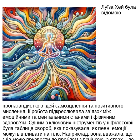
Луїза Хей була
відомою
пропагандисткою ідей самозцілення та позитивного
мислення. Її робота підкреслювала зв’язок між
емоційними та ментальними станами і фізичним
здоров’ям. Одним з ключових інструментів у її філософії
була таблиця хвороб, яка показувала, як певні емоції
можуть впливати на тіло. Наприклад, вона вважала, що
гнів може призвести до проблем з печінкою, а страх – до