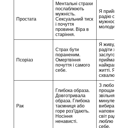
Ментальні страхи
послаблюють
Я приймаю і
мужність.
радію своїй
Простата
Сексуальний тиск
мужності. Я в
і почуття
молодий духо
провини. Віра в
старіння.
Я живу, щоб
Страх бути
радіти життю.
пораненим.
заслуговую і
Псоріаз
Омертвіння
приймаю
почуття і самого
найкраще в
себе.
житті. Я любл
схвалюю себе
З любов’ю я
Глибока образа.
прощаю і
Довготривала
звільняю все
образа. Глибока
минуле. Я
Рак
таємниця або
вибираю
горе роз’їдають.
наповнити мі
Носіння
світ радістю.
ненависті.
люблю і схв
себе.