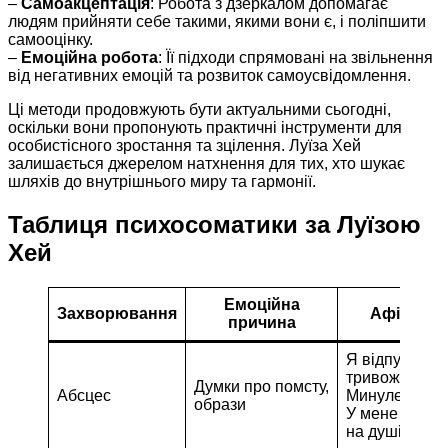
–
Самоакцептація
: Робота з дзеркалом допомагає
людям прийняти себе такими, якими вони є, і поліпшити
самооцінку.
–
Емоційна робота
: Її підходи спрямовані на звільнення
від негативних емоцій та розвиток самоусвідомлення.
Ці методи продовжують бути актуальними сьогодні,
оскільки вони пропонують практичні інструменти для
особистісного зростання та зцілення. Луїза Хей
залишається джерелом натхнення для тих, хто шукає
шляхів до внутрішнього миру та гармонії.
Таблиця психосоматики за Луїзою
Хей
Емоційна
Захворювання
Афірмаці
причина
Я відпускаю
тривожні дум
Думки про помсту,
Абсцес
Минуле мину
образи
У мене спокі
на душі.