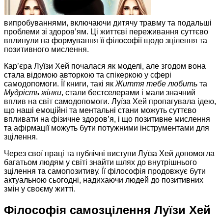
випробуваннями, включаючи дитячу травму та подальші
проблеми зі здоров’ям. Ці життєві переживання суттєво
вплинули на формування її філософії щодо зцілення та
позитивного мислення.
Кар’єра Луїзи Хей почалася як моделі, але згодом вона
стала відомою авторкою та спікеркою у сфері
самодопомоги. Її книги, такі як
Життя тебе любить
та
Мудрість жінки
, стали бестселерами і мали значний
вплив на світ самодопомоги. Луїза Хей пропагувала ідею,
що наші емоційні та ментальні стани можуть суттєво
впливати на фізичне здоров’я, і що позитивне мислення
та афірмації можуть бути потужними інструментами для
зцілення.
Через свої праці та публічні виступи Луїза Хей допомогла
багатьом людям у світі знайти шлях до внутрішнього
зцілення та самопозитиву. Її філософія продовжує бути
актуальною сьогодні, надихаючи людей до позитивних
змін у своєму житті.
Філософія самозцілення Луїзи Хей