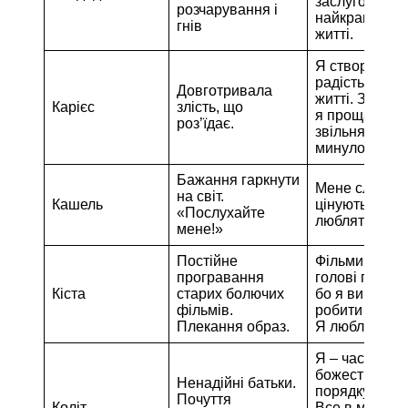
заслуговую н
розчарування і
найкраще в
гнів
житті.
Я створюю ті
радість у сво
Довготривала
житті. З любо
Карієс
злість, що
я прощаю і
роз’їдає.
звільняюся в
минулого.
Бажання гаркнути
Мене слухают
на світ.
Кашель
цінують. Мен
«Послухайте
люблять.
мене!»
Постійне
Фільми в мої
програвання
голові приємн
Кіста
старих болючих
бо я вибираю
фільмів.
робити їх так
Плекання образ.
Я люблю себе
Я – частина
божественно
Ненадійні батьки.
порядку житт
Почуття
Коліт
Все в моєму