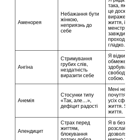
така, яка я є.
це досконале
Небажання бути
вираження
жінкою,
Аменорея
життя, і
неприязнь до
менструація
себе
завжди
проходить
гладко.
Я відкидаю вс
Стримування
обмеження і
грубих слів,
Ангіна
здобуваю
нездатність
свободу бути
виразити себе
собою.
Мені не шкод
Стосунки типу
почуття радос
Анемія
«Так, але…»,
усіх сферах 
дефіцит радості
життя. Я люб
життя.
Страх перед
Я в безпеці. 
життям,
розслабляюся
Апендицит
блокування
дозволяю жи
потоку добра
мирно текти.