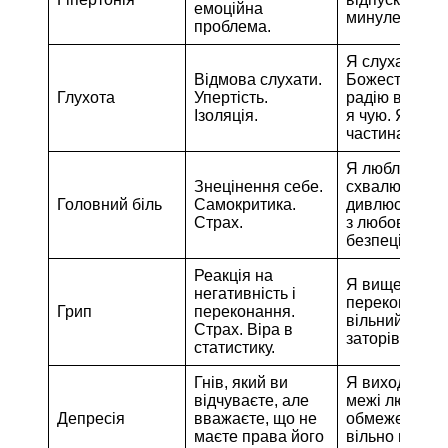
емоційна
минуле. Я в м
проблема.
Я слухаю
Відмова слухати.
Божественне 
Глухота
Упертість.
радію всьому
Ізоляція.
я чую. Я –
частина всьог
Я люблю і
Знецінення себе.
схвалюю себе
Головний біль
Самокритика.
дивлюся на с
Страх.
з любов’ю. Я 
безпеці.
Реакція на
Я вище групо
негативність і
переконань. 
Грип
переконання.
вільний від ус
Страх. Віра в
заторів і впли
статистику.
Гнів, який ви
Я виходжу за
відчуваєте, але
межі людськи
Депресія
вважаєте, що не
обмежень. Я
маєте права його
вільно вира