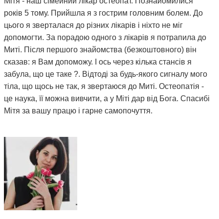
Мітя - наш сімейний лікар остеопат. Познайомилися
років 5 тому. Прийшла я з гострим головним болем. До
цього я зверталася до різних лікарів і ніхто не міг
допомогти. За порадою одного з лікарів я потрапила до
Миті. Після першого знайомства (безкоштовного) він
сказав: я Вам допоможу. І ось через кілька стансів я
забула, що це таке ?. Відтоді за будь-якого сигналу мого
тіла, що щось не так, я звертаюся до Миті. Остеопатія -
це наука, її можна вивчити, а у Міті дар від Бога. Спасибі
Мітя за вашу працю і гарне самопочуття.