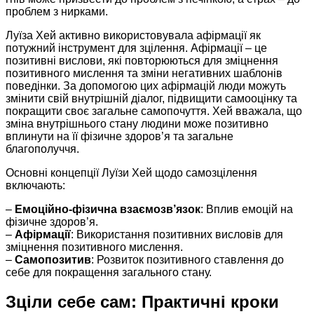
проблем з нирками.
Луїза Хей активно використовувала афірмації як
потужний інструмент для зцілення. Афірмації – це
позитивні вислови, які повторюються для зміцнення
позитивного мислення та зміни негативних шаблонів
поведінки. За допомогою цих афірмацій люди можуть
змінити свій внутрішній діалог, підвищити самооцінку та
покращити своє загальне самопочуття. Хей вважала, що
зміна внутрішнього стану людини може позитивно
вплинути на її фізичне здоров’я та загальне
благополуччя.
Основні концепції Луїзи Хей щодо самозцілення
включають:
–
Емоційно-фізична взаємозв’язок
: Вплив емоцій на
фізичне здоров’я.
–
Афірмації
: Використання позитивних висловів для
зміцнення позитивного мислення.
–
Самопозитив
: Розвиток позитивного ставлення до
себе для покращення загального стану.
Зціли себе сам: Практичні кроки