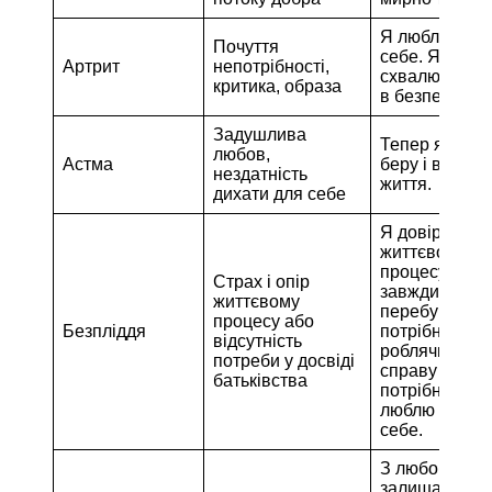
Я люблю і ці
Почуття
себе. Я сам(а
Артрит
непотрібності,
схвалюю себе
критика, образа
в безпеці.
Задушлива
Тепер я віль
любов,
Астма
беру і віддаю
нездатність
життя.
дихати для себе
Я довіряю
життєвому
процесу. Я
Страх і опір
завжди
життєвому
перебуваю в
процесу або
Безпліддя
потрібному мі
відсутність
роблячи потр
потреби у досвіді
справу в
батьківства
потрібний час
люблю і схв
себе.
З любов’ю
залишаю я ц