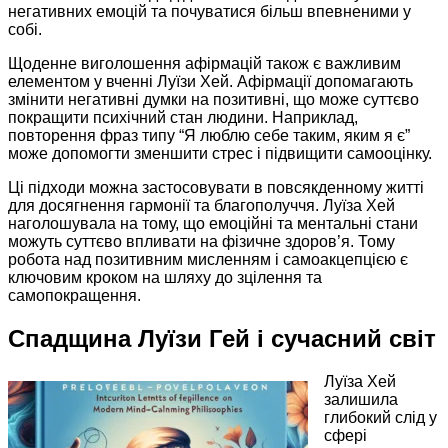
негативних емоцій та почуватися більш впевненими у
собі.
Щоденне виголошення афірмацій також є важливим
елементом у вченні Луїзи Хей. Афірмації допомагають
змінити негативні думки на позитивні, що може суттєво
покращити психічний стан людини. Наприклад,
повторення фраз типу “Я люблю себе таким, яким я є”
може допомогти зменшити стрес і підвищити самооцінку.
Ці підходи можна застосовувати в повсякденному житті
для досягнення гармонії та благополуччя. Луїза Хей
наголошувала на тому, що емоційні та ментальні стани
можуть суттєво впливати на фізичне здоров’я. Тому
робота над позитивним мисленням і самоакцепцією є
ключовим кроком на шляху до зцілення та
самопокращення.
Спадщина Луїзи Гей і сучасний світ
Луїза Хей
залишила
глибокий слід у
сфері