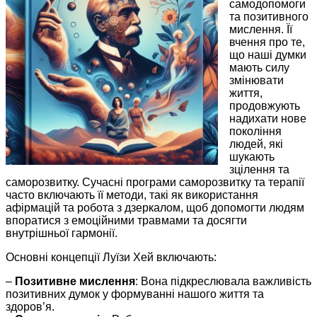
самодопомоги
та позитивного
мислення. Її
вчення про те,
що наші думки
мають силу
змінювати
життя,
продовжують
надихати нове
покоління
людей, які
шукають
зцілення та
саморозвитку. Сучасні програми саморозвитку та терапії
часто включають її методи, такі як використання
афірмацій та робота з дзеркалом, щоб допомогти людям
впоратися з емоційними травмами та досягти
внутрішньої гармонії.
Основні концепції Луїзи Хей включають:
–
Позитивне мислення
: Вона підкреслювала важливість
позитивних думок у формуванні нашого життя та
здоров’я.