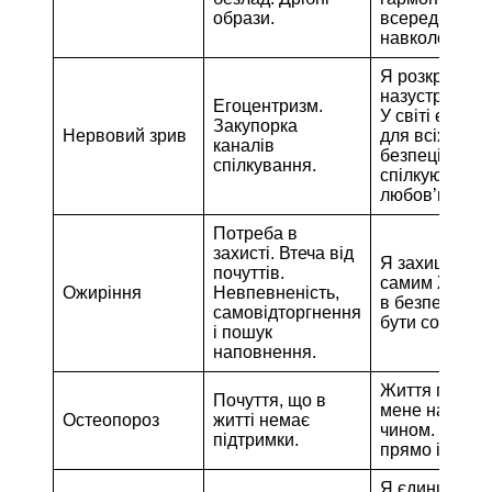
образи.
всередині мен
навколо мене
Я розкриваю
назустріч жит
Егоцентризм.
У світі є місц
Закупорка
Нервовий зрив
для всіх нас. 
каналів
безпеці. Я
спілкування.
спілкуюся з
любов’ю.
Потреба в
захисті. Втеча від
Я захищений
почуттів.
самим Життя
Ожиріння
Невпевненість,
в безпеці, що
самовідторгнення
бути собою.
і пошук
наповнення.
Життя підтри
Почуття, що в
мене найкра
Остеопороз
житті немає
чином. Я сто
підтримки.
прямо і вільн
Я єдиний з ус