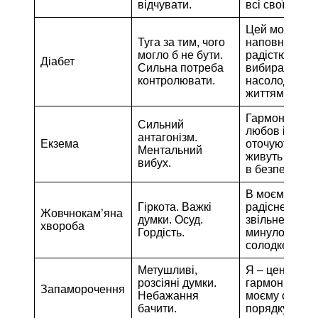
відчувати.
всі свої почут
Цей момент
Туга за тим, чого
наповнений
могло б не бути.
радістю. Я
Діабет
Сильна потреба
вибираю
контролювати.
насолоджува
життям.
Гармонія і ми
Сильний
любов і радіс
антагонізм.
Екзема
оточують мен
Ментальний
живуть в мені
вибух.
в безпеці.
В моєму серці
Гіркота. Важкі
радісне
Жовчнокам’яна
думки. Осуд.
звільнення ві
хвороба
Гордість.
минулого. Жи
солодке, і це 
Метушливі,
Я – центр мир
розсіяні думки.
гармонії. Все
Запаморочення
Небажання
моєму світі в
бачити.
порядку.