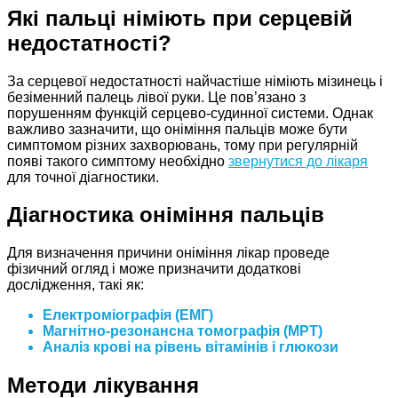
Які пальці німіють при серцевій
недостатності?
За серцевої недостатності найчастіше німіють мізинець і
безіменний палець лівої руки. Це пов’язано з
порушенням функцій серцево-судинної системи. Однак
важливо зазначити, що оніміння пальців може бути
симптомом різних захворювань, тому при регулярній
появі такого симптому необхідно
звернутися до лікаря
для точної діагностики.
Діагностика оніміння пальців
Для визначення причини оніміння лікар проведе
фізичний огляд і може призначити додаткові
дослідження, такі як:
Електроміографія (ЕМГ)
Магнітно-резонансна томографія (МРТ)
Аналіз крові на рівень вітамінів і глюкози
Методи лікування