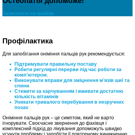
Остеопатія допоможе!
Записатися на прийом
Профілактика
Для запобігання оніміння пальців рук рекомендується:
Підтримувати правильну поставу
Робити регулярні перерви під час роботи за
комп’ютером.
Виконувати вправи для зміцнення м’язів шиї та
спини
Стежити за харчуванням і вживати достатню
кількість вітамінів
Уникати тривалого перебування в незручних
позах
Оніміння пальців рук – це симптом, який не варто
ігнорувати. Своєчасне звернення до фахівця і
комплексний підхід до лікування допоможуть швидко
усунути проблему і запобігти її повторному виникненню.