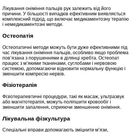
Лікування оніміння пальців рук залежить від його
причини. У більшості випадків ефективним виявляється
комплексний підхід, що включає медикаментозну терапію
і немедикаментозні методи.
Остеопатія
Остеопатичні методи можуть бути дуже ефективними під
час лікування оніміння пальців, особливо якщо проблема
пов’язана з порушеннями в ділянці хребта. Остеопат
працює з м’якими тканинами, суглобами і нервовою
системою, допомагаючи відновити нормальну функцію і
зменшити компресію нервів.
Фізіотерапія
Фізіотерапевтичні процедури, такі як масаж, ультразвук
або магнітотерапія, можуть поліпшити кровообіг і
зменшити запалення, сприяючи зменшенню оніміння.
Лікувальна фізкультура
Спеціальні вправи допомагають зміцнити м’язи,