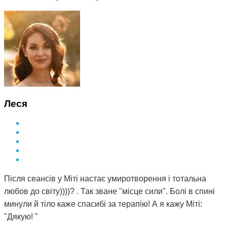
Леся
Після сеансів у Міті настає умиротворення і тотальна
любов до світу))))? . Так зване "місце сили". Болі в спині
минули й тіло каже спасибі за терапію! А я кажу Міті:
"Дякую! "