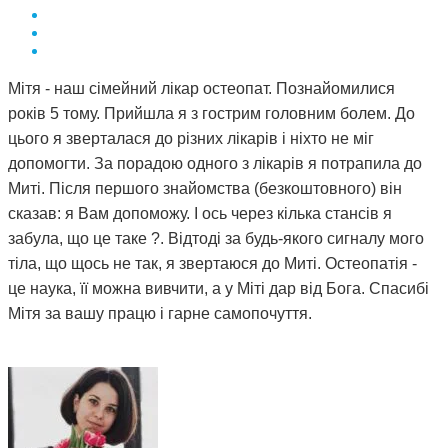
Мітя - наш сімейний лікар остеопат. Познайомилися
років 5 тому. Прийшла я з гострим головним болем. До
цього я зверталася до різних лікарів і ніхто не міг
допомогти. За порадою одного з лікарів я потрапила до
Миті. Після першого знайомства (безкоштовного) він
сказав: я Вам допоможу. І ось через кілька стансів я
забула, що це таке ?. Відтоді за будь-якого сигналу мого
тіла, що щось не так, я звертаюся до Миті. Остеопатія -
це наука, її можна вивчити, а у Міті дар від Бога. Спасибі
Мітя за вашу працю і гарне самопочуття.