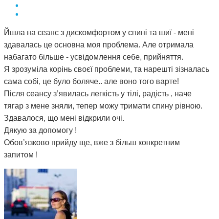
Йшла на сеанс з дискомфортом у спині та шиї - мені
здавалась це основна моя проблема. Але отримала
набагато більше - усвідомлення себе, прийняття.
Я зрозуміла корінь своєї проблеми, та нарешті зізналась
сама собі, це було боляче.. але воно того варте!
Після сеансу з’явилась легкість у тілі, радість , наче
тягар з мене зняли, тепер можу тримати спину рівною.
Здавалося, що мені відкрили очі.
Дякую за допомогу !
Обов’язково прийду ще, вже з більш конкретним
запитом !