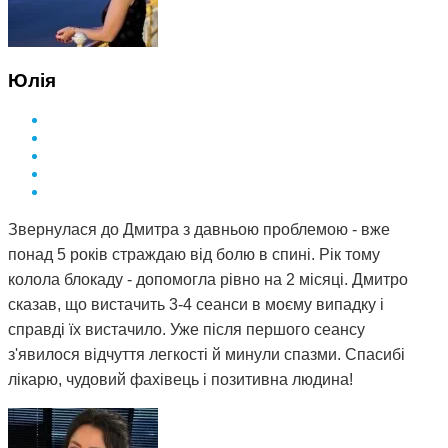
Юлія
Звернулася до Дмитра з давньою проблемою - вже
понад 5 років страждаю від болю в спині. Рік тому
колола блокаду - допомогла рівно на 2 місяці. Дмитро
сказав, що вистачить 3-4 сеанси в моєму випадку і
справді їх вистачило. Уже після першого сеансу
з'явилося відчуття легкості й минули спазми. Спасибі
лікарю, чудовий фахівець і позитивна людина!