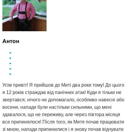
Антон
Усім привіт! Я прийшов до Миті два роки тому! До цього
я 12 років страждав від панічних атак! Куди я тільки не
звертався, нічого не допомагало, особливо навесні або
восени, напади були настільки сильними, що мені
здавалося, що не переживу, але через півтора місяця
все припинялося! Після того, як Митя почав працювати
зі мною, напади припинилися і я знову почав відчувати