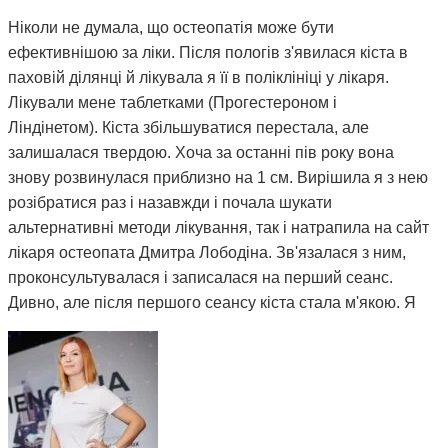
Ніколи не думала, що остеопатія може бути
ефективнішою за ліки. Після пологів з'явилася кіста в
паховій ділянці й лікувала я її в поліклініці у лікаря.
Лікували мене таблетками (Прогестероном і
Ліндінетом). Кіста збільшуватися перестала, але
залишалася твердою. Хоча за останні пів року вона
знову розвинулася приблизно на 1 см. Вирішила я з нею
розібратися раз і назавжди і почала шукати
альтернативні методи лікування, так і натрапила на сайт
лікаря остеопата Дмитра Лободіна. Зв'язалася з ним,
проконсультувалася і записалася на перший сеанс.
Дивно, але після першого сеансу кіста стала м'якою. Я
почала відвідувати сеанси за призначенням Дмитра і
через 3 місяці вона повністю розсмокталася. Як це
працює, взагалі не розумію. Те, чого ліки не змогли
зробити за півтора року, зміг зробити Дмитро і за такий
невеликий термін. Лікар у поліклініці сказав, що мені