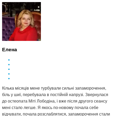
Елена
Кілька місяців мене турбували сильні запаморочення,
біль у шиї, перебувала в постійній напрузі. Звернулася
до остеопата Міті Лободіна, і вже після другого сеансу
мені стало легше. Я якось по-новому почала себе
відчувати, почала розслаблятися, запаморочення стали