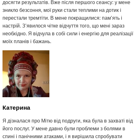
досягти результатів. Вже після першого сеансу: у мене
зникло безсоння, мої руки стали теплими на дотик і
перестали тремтіти. В мене покращилися: памʼять і
настрій. Зʼявилося чітке відчуття того, що мені зараз
необхідно. Я відчула в собі сили і енергію для реалізації
моїх планів і бажань.
Особливо вражає індивідуальний підхід цього лікаря та
увага до всіх деталей. Він не лише допоміг мені з
поточними проблемами, але й надав корисні
рекомендації щодо підтримки здоров'я та
психологічного стану в майбутньому. Я дуже
задоволена результатами і рекомендую цього
спеціаліста всім, хто шукає ефективне та безпечне
Катерина
лікування !
Я дізналася про Мітю від подруги, яка була в захваті від
його послуг. У мене давно були проблеми з болями в
спині і панічними атаками, і я вирішила спробувати