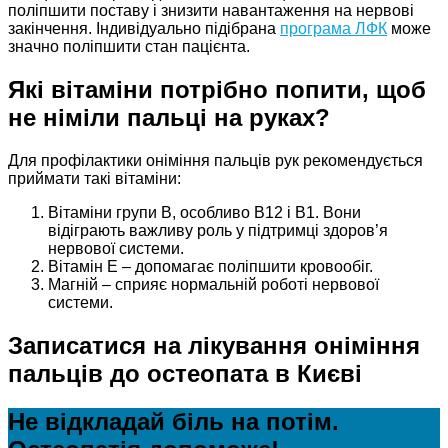
поліпшити поставу і знизити навантаження на нервові
закінчення. Індивідуально підібрана
програма ЛФК
може
значно поліпшити стан пацієнта.
Які вітаміни потрібно попити, щоб
не німіли пальці на руках?
Для профілактики оніміння пальців рук рекомендується
приймати такі вітаміни:
Вітаміни групи В, особливо В12 і В1. Вони
відіграють важливу роль у підтримці здоров’я
нервової системи.
Вітамін Е – допомагає поліпшити кровообіг.
Магній – сприяє нормальній роботі нервової
системи.
Записатися на лікування оніміння
пальців до остеопата в Києві
Не відкладай біль на потім.