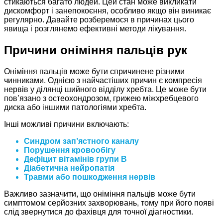
стикаються багато людей. Цей стан може викликати
дискомфорт і занепокоєння, особливо якщо він виникає
регулярно. Давайте розберемося в причинах цього
явища і розглянемо ефективні методи лікування.
Причини оніміння пальців рук
Оніміння пальців може бути спричинене різними
чинниками. Однією з найчастіших причин є компресія
нервів у ділянці шийного відділу хребта. Це може бути
пов’язано з остеохондрозом, грижею міжхребцевого
диска або іншими патологіями хребта.
Інші можливі причини включають:
Синдром зап’ястного каналу
Порушення кровообігу
Дефіцит вітамінів групи B
Діабетична нейропатія
Травми або пошкодження нервів
Важливо зазначити, що оніміння пальців може бути
симптомом серйозних захворювань, тому при його появі
слід звернутися до фахівця для точної діагностики.