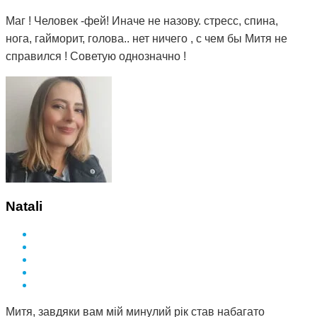
Маг ! Человек -фей! Иначе не назову. стресс, спина,
нога, гайморит, голова.. нет ничего , с чем бы Митя не
справился ! Советую однозначно !
Natali
Митя, завдяки вам мій минулий рік став набагато