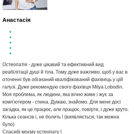
просто пощастило і я на досвідченого фахівця
натрапила. А ще кажуть, що здоров'я за гроші не купиш.
Я ось купила і спасибі за це вам Дмитро.
Анастасія
Остеопатія - дуже цікавий та ефективний вид
реабілітації душі й тіла. Тому дуже важливо, щоб у вас в
оточенні був обізнаний кваліфікований фахівець у цій
галузі. Дуже рекомендую свого фахівця Mitya Lobodin.
Моя проблема, як людини, яка вічно живе і жує за
комп'ютером - спина. Думаю, знайомо. Для мене досі
загадка, як це працює, але працює, повірте, і дуже круто.
Кілька сеансів і, не болить ! (виявляється, так можна
було)
Спасибі моєму остеопату !