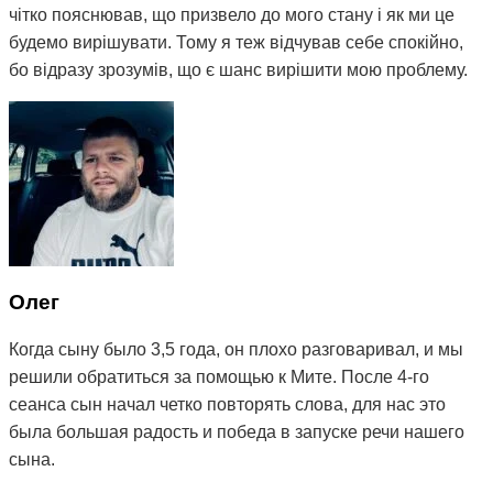
чітко пояснював, що призвело до мого стану і як ми це
будемо вирішувати. Тому я теж відчував себе спокійно,
бо відразу зрозумів, що є шанс вирішити мою проблему.
На даний момент після двох сеансів терапії, а також
щоденних вправ, призначених мені Мітею, мій стан
покращився, зник біль у шиї та плечах, і найголовніше -
дзвін став набагато тихішим, а іноді зовсім стихає. Тому
я можу рекомендувати остеопата Мітю, бо з усього
ланцюжка людей, до яких я звертався з моєю
проблемою, це перша і єдина людина, яка мені реально
допомагає) Величезне вам спасибі 😌
Олег
Когда сыну было 3,5 года, он плохо разговаривал, и мы
решили обратиться за помощью к Мите. После 4-го
сеанса сын начал четко повторять слова, для нас это
была большая радость и победа в запуске речи нашего
сына.