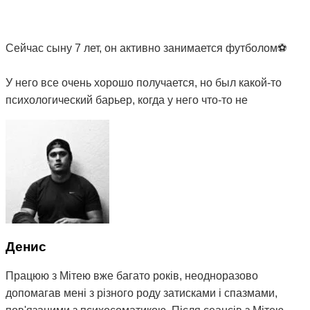
Сейчас сыну 7 лет, он активно занимается футболом⚽️
У него все очень хорошо получается, но был какой-то
психологический барьер, когда у него что-то не
получалось, он очень расстраивался и боялся
проявлять инициативу, был рассеянным, нервным и не
очень хорошо спал по ночам (часто просыпался,
ворочался, снились плохие сны). Решили снова
обратиться к Мите. После прохождения 5 сеансов и в
течение месяца мы увидели изменения в поведении
сына: он стал меньше расстраиваться при неудачах,
начал проявлять инициативу, хорошо учиться, стал
Денис
более внимательным и дисциплинированным и намного
лучше спать по ночам.
Працюю з Мітею вже багато років, неодноразово
допомагав мені з різного роду затисками і спазмами,
Вместе с сыном записали к Мите младшую дочь 5 лет,