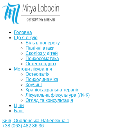
Головна
Що я лікую
Біль в попереку
Панічні атаки
Сколіоз у дітей
Психосоматика
Остеохондроз
Методи лікування
Остеопатія
Психодинаміка
Коучинг
Краніосакральна терапія
Лікувальна фізкультура (ЛФК)
Огляд та консультація
Ціни
Блог
Київ, Оболонська Набережна 1
+38 (063) 482 86 36