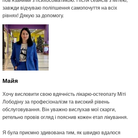
пов'язаними з психосоматикою. Після сеансів з Мітею,
так как у нее были проблемы со сном, нервозность,
завжди відчуваю поліпшення самопочуття на всіх
капризы и зависимость от планшета. После сеансов
рівнях! Дякую за допомогу.
Мити, дочь стала меньше капризничать, сон улучшился,
и избавилась от зависимости от планшета 🙌🏻
Большое спасибо Мите за помощь, профессионализм,
подход к детям и человечность 🤝
Майя
Хочу висловити свою вдячність лікарю-остеопату Міті
Рекомендую Митю как профессионала своего дела 💪
Лободіну за професіоналізм та високий рівень
обслуговування. Він уважно вислухав мої скарги,
ретельно провів огляд і пояснив кожен етап лікування.
Я була приємно здивована тим, як швидко вдалося