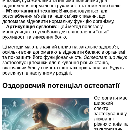
м’язами, сухожиллями та іншими тканинами для
відновлення нормальної рухливості та зниження болю.
–
М’якотканинні техніки
: Використовуються для
розслаблення м’язів та інших м’яких тканин, що
допомагає відновити нормальну функцію організму.
–
Артикуляція суглобів
: Цей метод полягає у
маніпуляціях з суглобами для відновлення їхньої
рухливості та зниження болю.
Ці методи мають значний вплив на загальне здоров’я,
оскільки вони допомагають відновити баланс в організмі
та покращити його функціональність.
Остеопат що лікує
застосовує ці техніки для лікування різних станів,
включаючи біль у спині та інші захворювання, які будуть
розглянуті в наступному розділі.
Оздоровчий потенціал остеопатії
Остеопатія має
широкий
спектр
застосування у
лікуванні
різних станів та
захворювань.