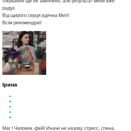
Лікування ще не закінчено, але результат мене вже
радує.
Від щирого серця вдячна Миті!
Всім рекомендую!
Ірина
Маг ! Человек -фей! Иначе не назову. стресс, спина,