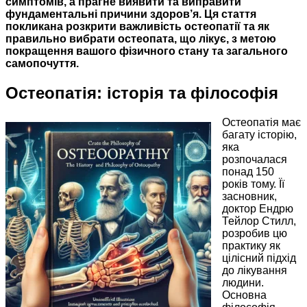
симптомів, а прагне виявити та виправити
фундаментальні причини здоров’я. Ця стаття
покликана розкрити важливість остеопатії та як
правильно вибрати остеопата, що лікує, з метою
покращення вашого фізичного стану та загального
самопочуття.
Остеопатія: історія та філософія
Остеопатія має
багату історію,
яка
розпочалася
понад 150
років тому. Її
засновник,
доктор Ендрю
Тейлор Стилл,
розробив цю
практику як
цілісний підхід
до лікування
людини.
Основна