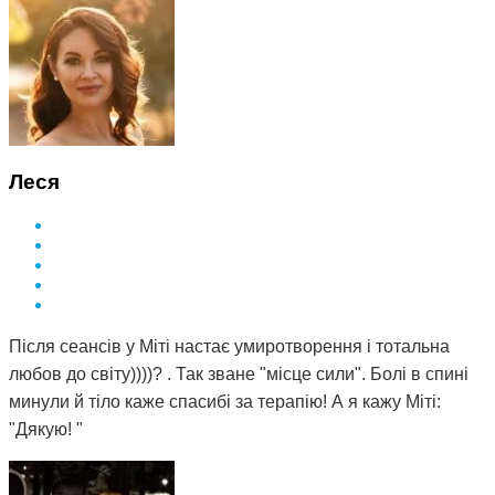
Леся
Після сеансів у Міті настає умиротворення і тотальна
любов до світу))))? . Так зване "місце сили". Болі в спині
минули й тіло каже спасибі за терапію! А я кажу Міті:
"Дякую! "