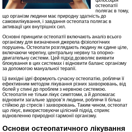
філософія
остеопатії
полягає в тому,
що організм людини має природну здатність до
самовилікування, і завдання остеопата полягає в
активації цих внутрішніх сил.
Основні принципи остеопатії включають аналіз всього
організму для визначення джерела фізіологічних
порушень. Остеопати розглядають людину як єдине ціле,
включаючи черепну, центральну нервну та опорно-
двигательну системи. Цей підхід дозволяє виявити
блокування в цих системах і відновити баланс організму
за допомогою мануальної терапії.
Ці вихідні ідеї формують сучасну остеопатію, роблячи її
ефективним методом лікування різних захворювань, від
болей у спині до проблем з нервною системою.
Остеопатія не тільки лікує симптоми, а й допомагає
відновити загальне здоров’я людини, роблячи її більш
стійкою до стресів і захворювань. Таким чином, остеопат
що лікує, використовуючи цілісний підхід, сприяє
відновленню природної гармонії організму.
Основи остеопатичного лікування