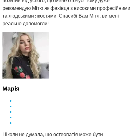
позитив від усього, що мене оточує! Тому дуже
рекомендую Мітю як фахівця з високими професійними
та людськими якостями! Спасибі Вам Мітя, ви мені
реально допомогли!
Марія
Ніколи не думала, що остеопатія може бути