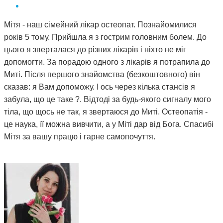
Мітя - наш сімейний лікар остеопат. Познайомилися
років 5 тому. Прийшла я з гострим головним болем. До
цього я зверталася до різних лікарів і ніхто не міг
допомогти. За порадою одного з лікарів я потрапила до
Миті. Після першого знайомства (безкоштовного) він
сказав: я Вам допоможу. І ось через кілька стансів я
забула, що це таке ?. Відтоді за будь-якого сигналу мого
тіла, що щось не так, я звертаюся до Миті. Остеопатія -
це наука, її можна вивчити, а у Міті дар від Бога. Спасибі
Мітя за вашу працю і гарне самопочуття.