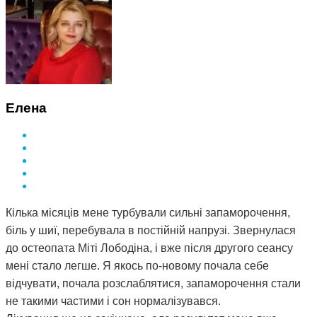
Елена
Кілька місяців мене турбували сильні запаморочення,
біль у шиї, перебувала в постійній напрузі. Звернулася
до остеопата Міті Лободіна, і вже після другого сеансу
мені стало легше. Я якось по-новому почала себе
відчувати, почала розслаблятися, запаморочення стали
не такими частими і сон нормалізувався.