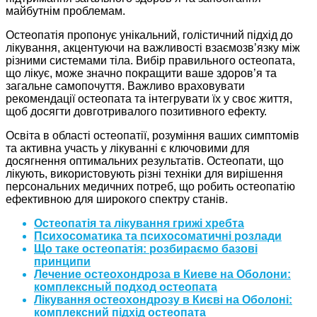
майбутнім проблемам.
Остеопатія пропонує унікальний, голістичний підхід до
лікування, акцентуючи на важливості взаємозв’язку між
різними системами тіла. Вибір правильного остеопата,
що лікує, може значно покращити ваше здоров’я та
загальне самопочуття. Важливо враховувати
рекомендації остеопата та інтегрувати їх у своє життя,
щоб досягти довготривалого позитивного ефекту.
Освіта в області остеопатії, розуміння ваших симптомів
та активна участь у лікуванні є ключовими для
досягнення оптимальних результатів. Остеопати, що
лікують, використовують різні техніки для вирішення
персональних медичних потреб, що робить остеопатію
ефективною для широкого спектру станів.
Остеопатія та лікування грижі хребта
Психосоматика та психосоматичні розлади
Що таке остеопатія: розбираємо базові
принципи
Лечение остеохондроза в Киеве на Оболони:
комплексный подход остеопата
Лікування остеохондрозу в Києві на Оболоні:
комплексний підхід остеопата