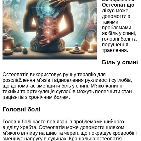
Остеопат що
лікує
може
допомогти з
такими
проблемами,
як біль у спині,
головні болі та
порушення
травлення.
Біль у спині
Остеопатія використовує ручну терапію для
розслаблення м’язів і відновлення рухливості суглобів,
що допомагає зменшити біль у спині. М’якотканинні
техніки та артикуляція суглобів можуть полегшити стан
пацієнтів з хронічним болем.
Головні болі
Головні болі часто пов’язані з проблемами шийного
відділу хребта. Остеопатія може допомогти шляхом
м’якого впливу на шию та череп, що покращує кровообіг і
зменшує напругу в судинах. Краніальна остеопатія