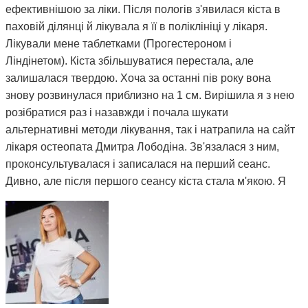
ефективнішою за ліки. Після пологів з'явилася кіста в
паховій ділянці й лікувала я її в поліклініці у лікаря.
Лікували мене таблетками (Прогестероном і
Ліндінетом). Кіста збільшуватися перестала, але
залишалася твердою. Хоча за останні пів року вона
знову розвинулася приблизно на 1 см. Вирішила я з нею
розібратися раз і назавжди і почала шукати
альтернативні методи лікування, так і натрапила на сайт
лікаря остеопата Дмитра Лободіна. Зв'язалася з ним,
проконсультувалася і записалася на перший сеанс.
Дивно, але після першого сеансу кіста стала м'якою. Я
почала відвідувати сеанси за призначенням Дмитра і
через 3 місяці вона повністю розсмокталася. Як це
працює, взагалі не розумію. Те, чого ліки не змогли
зробити за півтора року, зміг зробити Дмитро і за такий
невеликий термін. Лікар у поліклініці сказав, що мені
просто пощастило і я на досвідченого фахівця
натрапила. А ще кажуть, що здоров'я за гроші не купиш.