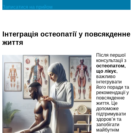
Записатися на прийом
Інтеграція остеопатії у повсякденне
життя
Після першої
консультації з
остеопатом,
що лікує
,
важливо
інтегрувати
його поради та
рекомендації у
повсякденне
життя. Це
допоможе
підтримувати
здоров’я та
запобігати
майбутнім