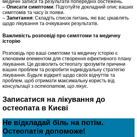
медичні записи та результати попередніх обстежень.
–
Описати симптоми
: Підготуйте докладний опис ваших
симптомів та часу їх появи.
–
Запитання
: Складіть список питань, які вас цікавлять
щодо лікування та очікуваних результатів.
Важливість розповіді про симптоми та медичну
історію
Розповідь про ваші симптоми та медичну історію є
ключовим елементом для створення ефективного плану
лікування. Це дозволить остеопату зрозуміти причини
ваших проблем та розробити індивідуальну стратегію
лікування. Будьте відкриті щодо своїх відчуттів та
проблем, щоб отримати максимальну користь від
консультації з
остеопатом, що лікує
.
Записатися на лікування до
остеопата в Києві
Не відкладай біль на потім.
Остеопатія допоможе!