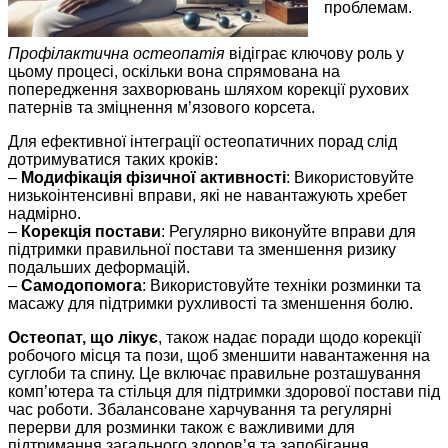
проблемам.
Профілактична остеопатія
відіграє ключову роль у
цьому процесі, оскільки вона спрямована на
попередження захворювань шляхом корекції рухових
патернів та зміцнення м’язового корсета.
Для ефективної інтеграції остеопатичних порад слід
дотримуватися таких кроків:
–
Модифікація фізичної активності
: Використовуйте
низькоінтенсивні вправи, які не навантажують хребет
надмірно.
–
Корекція постави
: Регулярно виконуйте вправи для
підтримки правильної постави та зменшення ризику
подальших деформацій.
–
Самодопомога
: Використовуйте техніки розминки та
масажу для підтримки рухливості та зменшення болю.
Остеопат, що лікує
, також надає поради щодо корекції
робочого місця та пози, щоб зменшити навантаження на
суглоби та спину. Це включає правильне розташування
комп’ютера та стільця для підтримки здорової постави під
час роботи. Збалансоване харчування та регулярні
перерви для розминки також є важливими для
підтримання загального здоров’я та запобігання