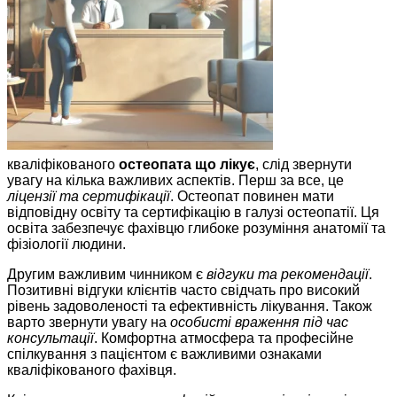
кваліфікованого
остеопата що лікує
, слід звернути
увагу на кілька важливих аспектів. Перш за все, це
ліцензії та сертифікації
. Остеопат повинен мати
відповідну освіту та сертифікацію в галузі остеопатії. Ця
освіта забезпечує фахівцю глибоке розуміння анатомії та
фізіології людини.
Другим важливим чинником є
відгуки та рекомендації
.
Позитивні відгуки клієнтів часто свідчать про високий
рівень задоволеності та ефективність лікування. Також
варто звернути увагу на
особисті враження під час
консультації
. Комфортна атмосфера та професійне
спілкування з пацієнтом є важливими ознаками
кваліфікованого фахівця.