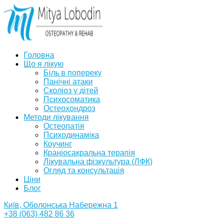
Головна
Що я лікую
Біль в попереку
Панічні атаки
Сколіоз у дітей
Психосоматика
Остеохондроз
Методи лікування
Остеопатія
Психодинаміка
Коучинг
Краніосакральна терапія
Лікувальна фізкультура (ЛФК)
Огляд та консультація
Ціни
Блог
Київ, Оболонська Набережна 1
+38 (063) 482 86 36