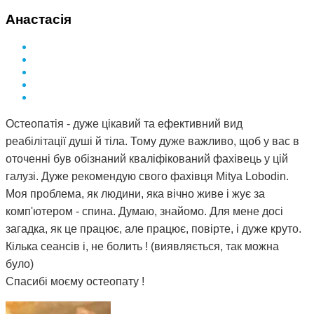
Я ось купила і спасибі за це вам Дмитро.
Анастасія
Остеопатія - дуже цікавий та ефективний вид
реабілітації душі й тіла. Тому дуже важливо, щоб у вас в
оточенні був обізнаний кваліфікований фахівець у цій
галузі. Дуже рекомендую свого фахівця Mitya Lobodin.
Моя проблема, як людини, яка вічно живе і жує за
комп'ютером - спина. Думаю, знайомо. Для мене досі
загадка, як це працює, але працює, повірте, і дуже круто.
Кілька сеансів і, не болить ! (виявляється, так можна
було)
Спасибі моєму остеопату !