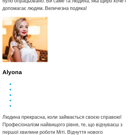
було опрацьовано. Ви саме та людина, яка щиро хоче і
допомагає людям. Величезна подяка!
Alyona
Людина прекрасна, коли займається своєю справою!
Професіоналізм найвищого рівня, те, що відчуваєш з
першої хвилини роботи Міті. Відчуття нового