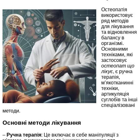
Остеопатія
використовує
ряд методів
для лікування
та відновлення
балансу в
організмі.
Основними
техніками, які
застосовує
остеопат що
лікує
, є ручна
терапія,
м’якотканинні
техніки,
артикуляція
суглобів та інші
спеціалізовані
методи.
Основні методи лікування
–
Ручна терапія
: Це включає в себе маніпуляції з