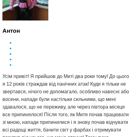
Антон
Усім привіт! Я прийшов до Миті два роки тому! До цього
я 12 років страждав від панічних атак! Куди я тільки не
звертався, нічого не допомагало, особливо навесні або
восени, напади були настільки сильними, що мені
здавалося, що не переживу, але через півтора місяця
все припинялося! Після того, як Митя почав працювати
зі мною, напади припинилися і я знову почав відчувати
всі радощі життя, бачити світ у фарбах і отримувати