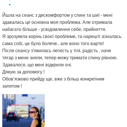
Йшла на сеанс з дискомфортом у спині та шиї - мені
здавалась це основна моя проблема. Але отримала
набагато більше - усвідомлення себе, прийняття.
Я зрозуміла корінь своєї проблеми, та нарешті зізналась
сама собі, це було боляче.. але воно того варте!
Після сеансу з’явилась легкість у тілі, радість , наче
тягар з мене зняли, тепер можу тримати спину рівною.
Здавалося, що мені відкрили очі.
Дякую за допомогу !
Обов’язково прийду ще, вже з більш конкретним
запитом !