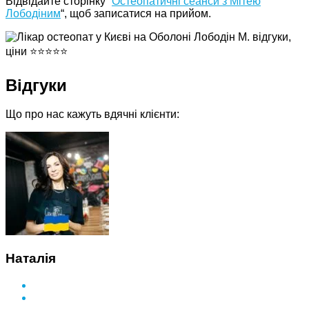
Відвідайте сторінку “
Остеопатичні сеанси з Мітею
Лободіним
“, щоб записатися на прийом.
Відгуки
Що про нас кажуть вдячні клієнти:
Наталія