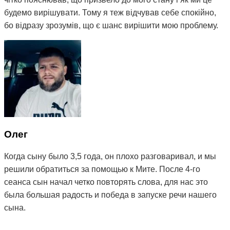
будемо вирішувати. Тому я теж відчував себе спокійно,
бо відразу зрозумів, що є шанс вирішити мою проблему.
На даний момент після двох сеансів терапії, а також
щоденних вправ, призначених мені Мітею, мій стан
покращився, зник біль у шиї та плечах, і найголовніше -
дзвін став набагато тихішим, а іноді зовсім стихає. Тому
я можу рекомендувати остеопата Мітю, бо з усього
ланцюжка людей, до яких я звертався з моєю
проблемою, це перша і єдина людина, яка мені реально
допомагає) Величезне вам спасибі 😌
Олег
Когда сыну было 3,5 года, он плохо разговаривал, и мы
решили обратиться за помощью к Мите. После 4-го
сеанса сын начал четко повторять слова, для нас это
была большая радость и победа в запуске речи нашего
сына.