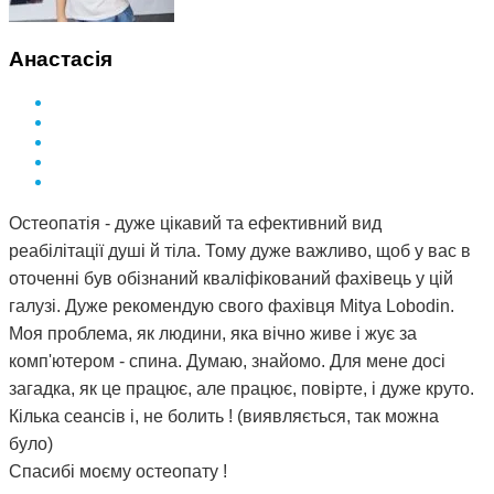
натрапила. А ще кажуть, що здоров'я за гроші не купиш.
Я ось купила і спасибі за це вам Дмитро.
Анастасія
Остеопатія - дуже цікавий та ефективний вид
реабілітації душі й тіла. Тому дуже важливо, щоб у вас в
оточенні був обізнаний кваліфікований фахівець у цій
галузі. Дуже рекомендую свого фахівця Mitya Lobodin.
Моя проблема, як людини, яка вічно живе і жує за
комп'ютером - спина. Думаю, знайомо. Для мене досі
загадка, як це працює, але працює, повірте, і дуже круто.
Кілька сеансів і, не болить ! (виявляється, так можна
було)
Спасибі моєму остеопату !