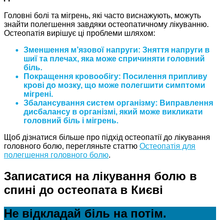
Головні болі та мігрень, які часто виснажують, можуть
знайти полегшення завдяки остеопатичному лікуванню.
Остеопатія вирішує ці проблеми шляхом:
Зменшення м’язової напруги: Зняття напруги в
шиї та плечах, яка може спричиняти головний
біль.
Покращення кровообігу: Посилення припливу
крові до мозку, що може полегшити симптоми
мігрені.
Збалансування систем організму: Виправлення
дисбалансу в організмі, який може викликати
головний біль і мігрень.
Щоб дізнатися більше про підхід остеопатії до лікування
головного болю, перегляньте статтю
Остеопатія для
полегшення головного болю
.
Записатися на лікування болю в
спині до остеопата в Києві
Не відкладай біль на потім.