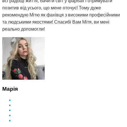
всі радощі життя, бачити світ у фарбах і отримувати
позитив від усього, що мене оточує! Тому дуже
рекомендую Мітю як фахівця з високими професійними
та людськими якостями! Спасибі Вам Мітя, ви мені
реально допомогли!
Марія