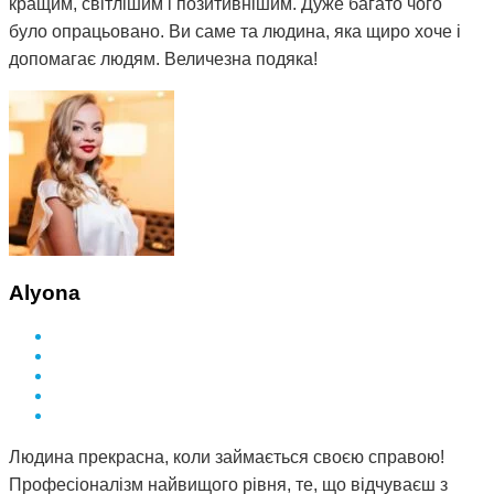
кращим, світлішим і позитивнішим. Дуже багато чого
було опрацьовано. Ви саме та людина, яка щиро хоче і
допомагає людям. Величезна подяка!
Alyona
Людина прекрасна, коли займається своєю справою!
Професіоналізм найвищого рівня, те, що відчуваєш з