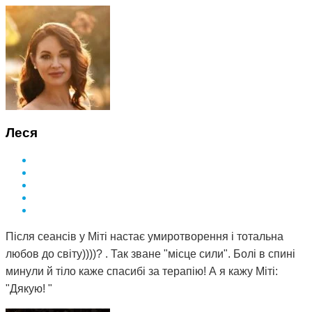
Леся
Після сеансів у Міті настає умиротворення і тотальна
любов до світу))))? . Так зване "місце сили". Болі в спині
минули й тіло каже спасибі за терапію! А я кажу Міті:
"Дякую! "