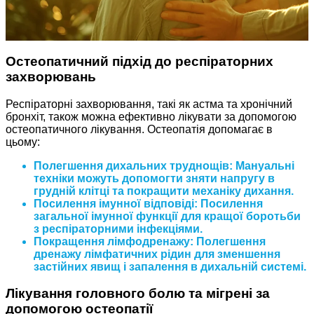
Остеопатичний підхід до респіраторних
захворювань
Респіраторні захворювання, такі як астма та хронічний
бронхіт, також можна ефективно лікувати за допомогою
остеопатичного лікування. Остеопатія допомагає в
цьому:
Полегшення дихальних труднощів: Мануальні
техніки можуть допомогти зняти напругу в
грудній клітці та покращити механіку дихання.
Посилення імунної відповіді: Посилення
загальної імунної функції для кращої боротьби
з респіраторними інфекціями.
Покращення лімфодренажу: Полегшення
дренажу лімфатичних рідин для зменшення
застійних явищ і запалення в дихальній системі.
Лікування головного болю та мігрені за
допомогою остеопатії