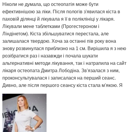
Ніколи не думала, що остеопатія може бути
ефективнішою за ліки. Після пологів з'явилася кіста в
паховій ділянці й лікувала я її в поліклініці у лікаря.
Лікували мене таблетками (Прогестероном і
Ліндінетом). Кіста збільшуватися перестала, але
залишалася твердою. Хоча за останні пів року вона
знову розвинулася приблизно на 1 см. Вирішила я з нею
розібратися раз і назавжди і почала шукати
альтернативні методи лікування, так і натрапила на сайт
лікаря остеопата Дмитра Лободіна. Зв'язалася з ним,
проконсультувалася і записалася на перший сеанс.
Дивно, але після першого сеансу кіста стала м'якою. Я
почала відвідувати сеанси за призначенням Дмитра і
через 3 місяці вона повністю розсмокталася. Як це
працює, взагалі не розумію. Те, чого ліки не змогли
зробити за півтора року, зміг зробити Дмитро і за такий
невеликий термін. Лікар у поліклініці сказав, що мені
просто пощастило і я на досвідченого фахівця