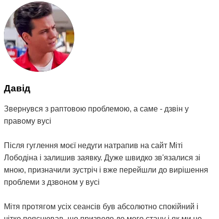
Давід
Звернувся з раптовою проблемою, а саме - дзвін у
правому вусі
Після гуглення моєї недуги натрапив на сайт Міті
Лободіна і залишив заявку. Дуже швидко зв'язалися зі
мною, призначили зустріч і вже перейшли до вирішення
проблеми з дзвоном у вусі
Мітя протягом усіх сеансів був абсолютно спокійний і
чітко пояснював, що призвело до мого стану і як ми це