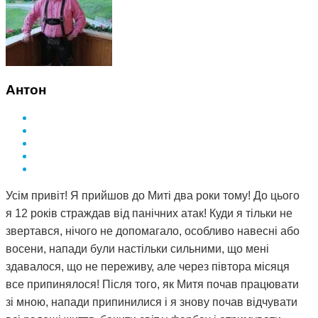
Антон
Усім привіт! Я прийшов до Миті два роки тому! До цього
я 12 років страждав від панічних атак! Куди я тільки не
звертався, нічого не допомагало, особливо навесні або
восени, напади були настільки сильними, що мені
здавалося, що не переживу, але через півтора місяця
все припинялося! Після того, як Митя почав працювати
зі мною, напади припинилися і я знову почав відчувати