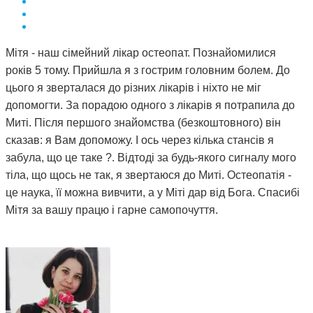
Мітя - наш сімейний лікар остеопат. Познайомилися
років 5 тому. Прийшла я з гострим головним болем. До
цього я зверталася до різних лікарів і ніхто не міг
допомогти. За порадою одного з лікарів я потрапила до
Миті. Після першого знайомства (безкоштовного) він
сказав: я Вам допоможу. І ось через кілька стансів я
забула, що це таке ?. Відтоді за будь-якого сигналу мого
тіла, що щось не так, я звертаюся до Миті. Остеопатія -
це наука, її можна вивчити, а у Міті дар від Бога. Спасибі
Мітя за вашу працю і гарне самопочуття.