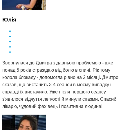
Юлія
Звернулася до Дмитра з давньою проблемою - вже
понад 5 років страждаю від болю в спині. Рік тому
колола блокаду - допомогла рівно на 2 місяці. Дмитро
сказав, що вистачить 3-4 сеанси в моєму випадку і
справді їх вистачило. Уже після першого сеансу
з'явилося відчуття легкості й минули спазми. Спасибі
лікарю, чудовий фахівець і позитивна людина!