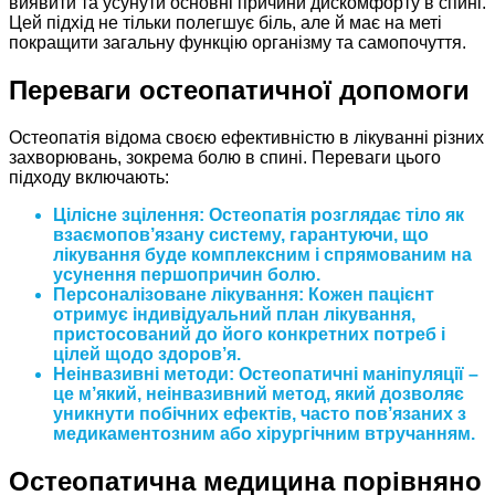
виявити та усунути основні причини дискомфорту в спині.
Цей підхід не тільки полегшує біль, але й має на меті
покращити загальну функцію організму та самопочуття.
Переваги остеопатичної допомоги
Остеопатія відома своєю ефективністю в лікуванні різних
захворювань, зокрема болю в спині. Переваги цього
підходу включають:
Цілісне зцілення: Остеопатія розглядає тіло як
взаємопов’язану систему, гарантуючи, що
лікування буде комплексним і спрямованим на
усунення першопричин болю.
Персоналізоване лікування: Кожен пацієнт
отримує індивідуальний план лікування,
пристосований до його конкретних потреб і
цілей щодо здоров’я.
Неінвазивні методи: Остеопатичні маніпуляції –
це м’який, неінвазивний метод, який дозволяє
уникнути побічних ефектів, часто пов’язаних з
медикаментозним або хірургічним втручанням.
Остеопатична медицина порівняно