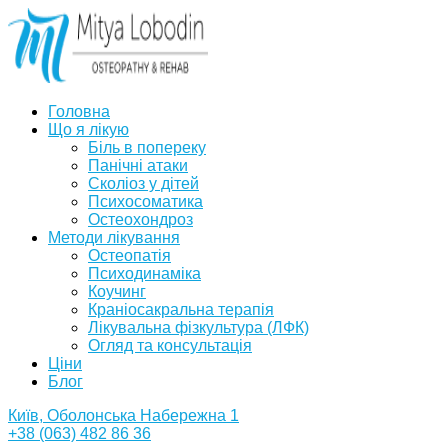
Головна
Що я лікую
Біль в попереку
Панічні атаки
Сколіоз у дітей
Психосоматика
Остеохондроз
Методи лікування
Остеопатія
Психодинаміка
Коучинг
Краніосакральна терапія
Лікувальна фізкультура (ЛФК)
Огляд та консультація
Ціни
Блог
Київ, Оболонська Набережна 1
+38 (063) 482 86 36