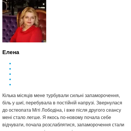
Елена
Кілька місяців мене турбували сильні запаморочення,
біль у шиї, перебувала в постійній напрузі. Звернулася
до остеопата Міті Лободіна, і вже після другого сеансу
мені стало легше. Я якось по-новому почала себе
відчувати, почала розслаблятися, запаморочення стали