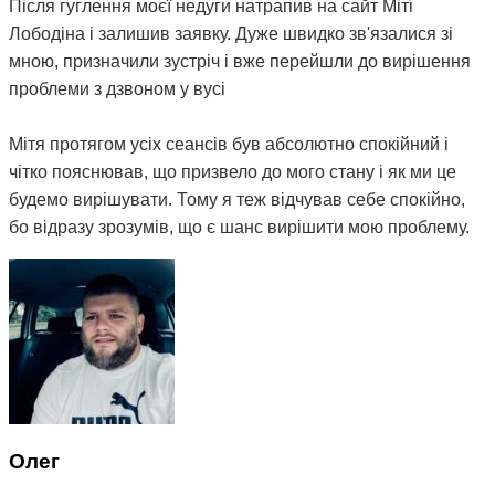
Після гуглення моєї недуги натрапив на сайт Міті
Лободіна і залишив заявку. Дуже швидко зв'язалися зі
мною, призначили зустріч і вже перейшли до вирішення
проблеми з дзвоном у вусі
Мітя протягом усіх сеансів був абсолютно спокійний і
чітко пояснював, що призвело до мого стану і як ми це
будемо вирішувати. Тому я теж відчував себе спокійно,
бо відразу зрозумів, що є шанс вирішити мою проблему.
На даний момент після двох сеансів терапії, а також
щоденних вправ, призначених мені Мітею, мій стан
покращився, зник біль у шиї та плечах, і найголовніше -
дзвін став набагато тихішим, а іноді зовсім стихає. Тому
я можу рекомендувати остеопата Мітю, бо з усього
ланцюжка людей, до яких я звертався з моєю
проблемою, це перша і єдина людина, яка мені реально
допомагає) Величезне вам спасибі 😌
Олег