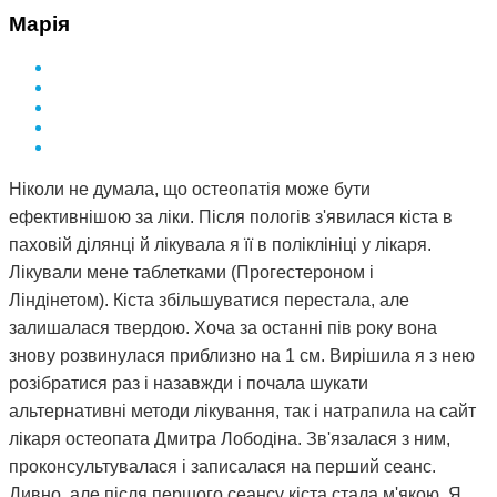
Марія
Ніколи не думала, що остеопатія може бути
ефективнішою за ліки. Після пологів з'явилася кіста в
паховій ділянці й лікувала я її в поліклініці у лікаря.
Лікували мене таблетками (Прогестероном і
Ліндінетом). Кіста збільшуватися перестала, але
залишалася твердою. Хоча за останні пів року вона
знову розвинулася приблизно на 1 см. Вирішила я з нею
розібратися раз і назавжди і почала шукати
альтернативні методи лікування, так і натрапила на сайт
лікаря остеопата Дмитра Лободіна. Зв'язалася з ним,
проконсультувалася і записалася на перший сеанс.
Дивно, але після першого сеансу кіста стала м'якою. Я