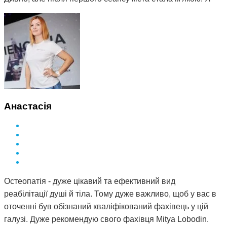
почала відвідувати сеанси за призначенням Дмитра і
через 3 місяці вона повністю розсмокталася. Як це
працює, взагалі не розумію. Те, чого ліки не змогли
зробити за півтора року, зміг зробити Дмитро і за такий
невеликий термін. Лікар у поліклініці сказав, що мені
просто пощастило і я на досвідченого фахівця
натрапила. А ще кажуть, що здоров'я за гроші не купиш.
Я ось купила і спасибі за це вам Дмитро.
Анастасія
Остеопатія - дуже цікавий та ефективний вид
реабілітації душі й тіла. Тому дуже важливо, щоб у вас в
оточенні був обізнаний кваліфікований фахівець у цій
галузі. Дуже рекомендую свого фахівця Mitya Lobodin.