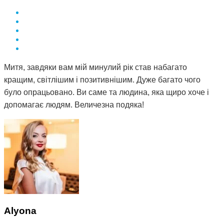
Митя, завдяки вам мій минулий рік став набагато
кращим, світлішим і позитивнішим. Дуже багато чого
було опрацьовано. Ви саме та людина, яка щиро хоче і
допомагає людям. Величезна подяка!
Alyona