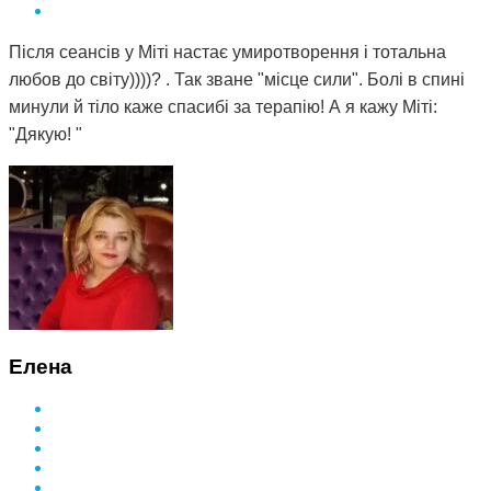
Після сеансів у Міті настає умиротворення і тотальна
любов до світу))))? . Так зване "місце сили". Болі в спині
минули й тіло каже спасибі за терапію! А я кажу Міті:
"Дякую! "
Елена