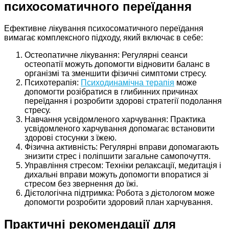
психосоматичного переїдання
Ефективне лікування психосоматичного переїдання
вимагає комплексного підходу, який включає в себе:
Остеопатичне лікування: Регулярні сеанси
остеопатії можуть допомогти відновити баланс в
організмі та зменшити фізичні симптоми стресу.
Психотерапія:
Психодинамічна терапія
може
допомогти розібратися в глибинних причинах
переїдання і розробити здорові стратегії подолання
стресу.
Навчання усвідомленого харчування: Практика
усвідомленого харчування допомагає встановити
здорові стосунки з їжею.
Фізична активність: Регулярні вправи допомагають
знизити стрес і поліпшити загальне самопочуття.
Управління стресом: Техніки релаксації, медитація і
дихальні вправи можуть допомогти впоратися зі
стресом без звернення до їжі.
Дієтологічна підтримка: Робота з дієтологом може
допомогти розробити здоровий план харчування.
Практичні рекомендації для