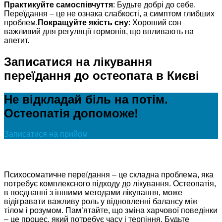
Практикуйте самоспівчуття
: Будьте добрі до себе.
Переїдання – це не ознака слабкості, а симптом глибших
проблем.
Покращуйте якість сну
: Хороший сон
важливий для регуляції гормонів, що впливають на
апетит.
Записатися на лікування
переїдання до остеопата в Києві
Не відкладай біль на потім.
Остеопатія допоможе!
Записатися на прийом
Психосоматичне переїдання – це складна проблема, яка
потребує комплексного підходу до лікування. Остеопатія,
в поєднанні з іншими методами лікування, може
відігравати важливу роль у відновленні балансу між
тілом і розумом. Пам’ятайте, що зміна харчової поведінки
– це процес, який потребує часу і терпіння. Будьте