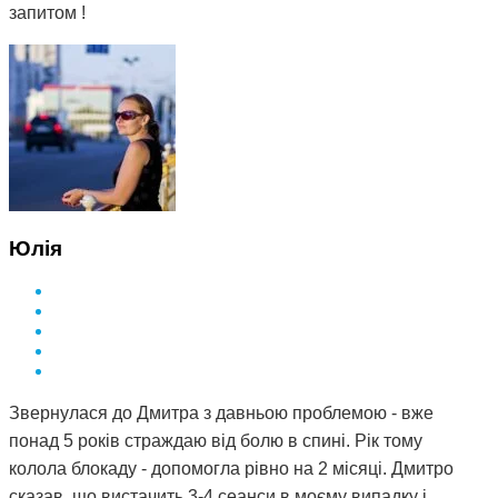
запитом !
Юлія
Звернулася до Дмитра з давньою проблемою - вже
понад 5 років страждаю від болю в спині. Рік тому
колола блокаду - допомогла рівно на 2 місяці. Дмитро
сказав, що вистачить 3-4 сеанси в моєму випадку і