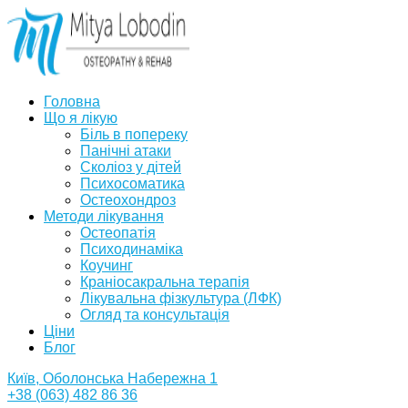
Головна
Що я лікую
Біль в попереку
Панічні атаки
Сколіоз у дітей
Психосоматика
Остеохондроз
Методи лікування
Остеопатія
Психодинаміка
Коучинг
Краніосакральна терапія
Лікувальна фізкультура (ЛФК)
Огляд та консультація
Ціни
Блог
Київ, Оболонська Набережна 1
+38 (063) 482 86 36