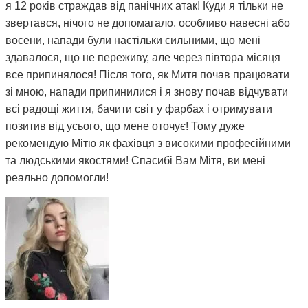
я 12 років страждав від панічних атак! Куди я тільки не
звертався, нічого не допомагало, особливо навесні або
восени, напади були настільки сильними, що мені
здавалося, що не переживу, але через півтора місяця
все припинялося! Після того, як Митя почав працювати
зі мною, напади припинилися і я знову почав відчувати
всі радощі життя, бачити світ у фарбах і отримувати
позитив від усього, що мене оточує! Тому дуже
рекомендую Мітю як фахівця з високими професійними
та людськими якостями! Спасибі Вам Мітя, ви мені
реально допомогли!