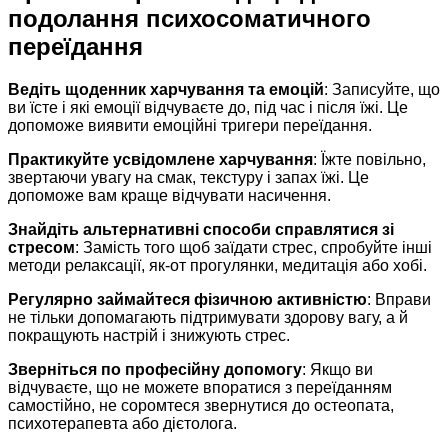
подолання психосоматичного
переїдання
Ведіть щоденник харчування та емоцій
: Записуйте, що
ви їсте і які емоції відчуваєте до, під час і після їжі. Це
допоможе виявити емоційні тригери переїдання.
Практикуйте усвідомлене харчування
: Їжте повільно,
звертаючи увагу на смак, текстуру і запах їжі. Це
допоможе вам краще відчувати насичення.
Знайдіть альтернативні способи справлятися зі
стресом
: Замість того щоб заїдати стрес, спробуйте інші
методи релаксації, як-от прогулянки, медитація або хобі.
Регулярно займайтеся фізичною активністю
: Вправи
не тільки допомагають підтримувати здорову вагу, а й
покращують настрій і знижують стрес.
Зверніться по професійну допомогу
: Якщо ви
відчуваєте, що не можете впоратися з переїданням
самостійно, не соромтеся звернутися до остеопата,
психотерапевта або дієтолога.