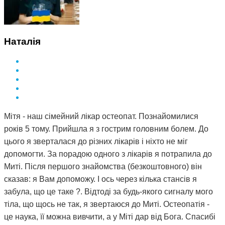
Наталія
Мітя - наш сімейний лікар остеопат. Познайомилися
років 5 тому. Прийшла я з гострим головним болем. До
цього я зверталася до різних лікарів і ніхто не міг
допомогти. За порадою одного з лікарів я потрапила до
Миті. Після першого знайомства (безкоштовного) він
сказав: я Вам допоможу. І ось через кілька стансів я
забула, що це таке ?. Відтоді за будь-якого сигналу мого
тіла, що щось не так, я звертаюся до Миті. Остеопатія -
це наука, її можна вивчити, а у Міті дар від Бога. Спасибі