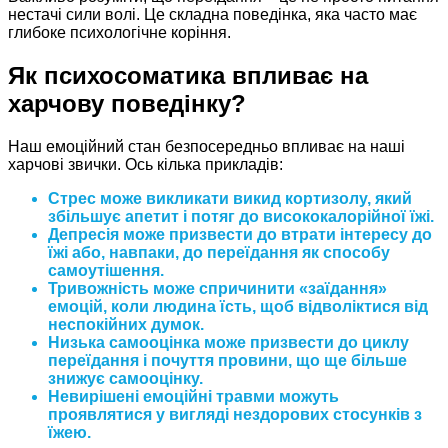
нестачі сили волі. Це складна поведінка, яка часто має
глибоке психологічне коріння.
Як психосоматика впливає на
харчову поведінку?
Наш емоційний стан безпосередньо впливає на наші
харчові звички. Ось кілька прикладів:
Стрес може викликати викид кортизолу, який
збільшує апетит і потяг до висококалорійної їжі.
Депресія може призвести до втрати інтересу до
їжі або, навпаки, до переїдання як способу
самоутішення.
Тривожність може спричинити «заїдання»
емоцій, коли людина їсть, щоб відволіктися від
неспокійних думок.
Низька самооцінка може призвести до циклу
переїдання і почуття провини, що ще більше
знижує самооцінку.
Невирішені емоційні травми можуть
проявлятися у вигляді нездорових стосунків з
їжею.