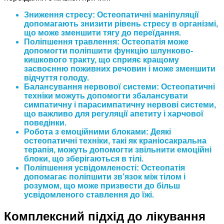
Зниження стресу: Остеопатичні маніпуляції
допомагають знизити рівень стресу в організмі,
що може зменшити тягу до переїдання.
Поліпшення травлення: Остеопатія може
допомогти поліпшити функцію шлунково-
кишкового тракту, що сприяє кращому
засвоєнню поживних речовин і може зменшити
відчуття голоду.
Балансування нервової системи: Остеопатичні
техніки можуть допомогти збалансувати
симпатичну і парасимпатичну нервові системи,
що важливо для регуляції апетиту і харчової
поведінки.
Робота з емоційними блоками: Деякі
остеопатичні техніки, такі як краніосакральна
терапія, можуть допомогти звільнити емоційні
блоки, що зберігаються в тілі.
Поліпшення усвідомленості: Остеопатія
допомагає поліпшити зв’язок між тілом і
розумом, що може призвести до більш
усвідомленого ставлення до їжі.
Комплексний підхід до лікування