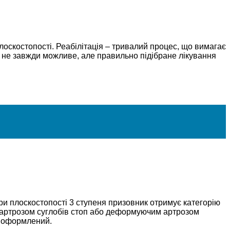
лоскостопості. Реабілітація – тривалий процес, що вимагає
і не завжди можливе, але правильно підібране лікування
ри плоскостопості 3 ступеня призовник отримує категорію
ся артрозом суглобів стоп або деформуючим артрозом
о оформлений.