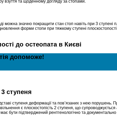
ру взуття та щоденному догляду за стопами.
і можна значно покращити стан стоп навіть при 3 ступені п
ідновлення форми стопи при тяжкому ступені плоскостопост
ості до остеопата в Києві
атія допоможе!
 3 ступеня
дставі ступеня деформації та пов’язаних з нею порушень. П
ля звільнення є плоскостопість 2 ступеня, що супроводжуєть
з має бути підтверджений рентгенологічно та документальн