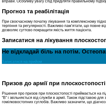
вправи. Особливу увагу слід приділяти правильному підбо
Прогноз та реабілітація
При своєчасному початку лікування та комплексному підход
терпіння та регулярності. Важливо пам’ятати, що повне в
дозволяє суттєво покращити якість життя пацієнта.
Записатися на лікування плоскостоп
Не відкладай біль на потім. Остеоп
Записатися на прийом
Призов до армії при плоскостопості
Рішення про призов при плоскостопості приймається на пі
“В” і звільняється від служби в армії. Також підставою д
гомілковостопних суглобів. Важливо зазначити, що діагно