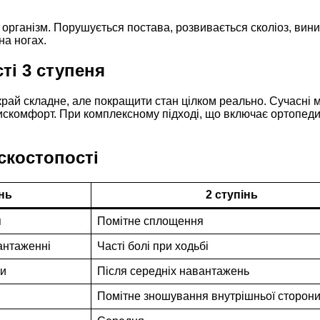
організм. Порушується постава, розвивається сколіоз, вини
на ногах.
ті 3 ступеня
рай складне, але покращити стан цілком реально. Сучасні м
скомфорт. При комплексному підході, що включає ортопедич
скостопості
інь
2 ступінь
я
Помітне сплощення
вантаженні
Часті болі при ходьбі
би
Після середніх навантажень
Помітне зношування внутрішньої сторон