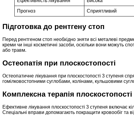
Ефективність лікування
Висока
Прогноз
Сприятливий
Підготовка до рентгену стоп
Перед рентгеном стоп необхідно зняти всі металеві предм
креми чи інші косметичні засоби, оскільки вони можуть сп
або травм.
Остеопатія при плоскостопості
Остеопатичне лікування при плоскостопості 3 ступеня спр
гомілковостопними суглобами, колінами, кульшовими сугл
Комплексна терапія плоскостопості
Ефективне лікування плоскостопості 3 ступеня включає кіль
Спеціальні вправи допомагають покращити кровообіг та ві