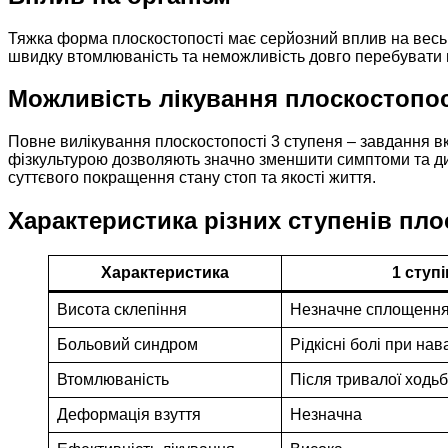
Тяжка форма плоскостопості має серйозний вплив на весь 
швидку втомлюваність та неможливість довго перебувати 
Можливість лікування плоскостопос
Повне вилікування плоскостопості 3 ступеня – завдання вк
фізкультурою дозволяють значно зменшити симптоми та ди
суттєвого покращення стану стоп та якості життя.
Характеристика різних ступенів пло
Характеристика
1 ступ
Висота склепіння
Незначне сплощенн
Больовий синдром
Рідкісні болі при на
Втомлюваність
Після тривалої ходь
Деформація взуття
Незначна