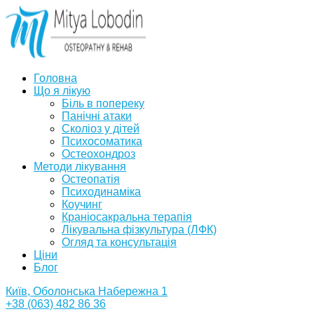
Головна
Що я лікую
Біль в попереку
Панічні атаки
Сколіоз у дітей
Психосоматика
Остеохондроз
Методи лікування
Остеопатія
Психодинаміка
Коучинг
Краніосакральна терапія
Лікувальна фізкультура (ЛФК)
Огляд та консультація
Ціни
Блог
Київ, Оболонська Набережна 1
+38 (063) 482 86 36