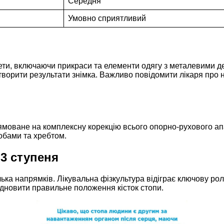
Середня
Умовно сприятливий
ети, включаючи прикраси та елементи одягу з металевими де
отворити результати знімка. Важливо повідомити лікаря про 
ямоване на комплексну корекцію всього опорно-рухового апа
обами та хребтом.
 3 ступеня
ка напрямків. Лікувальна фізкультура відіграє ключову роль
дновити правильне положення кісток стопи.