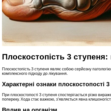
Плоскостопість 3 ступеня: 
Плоскостопість 3 ступеня являє собою серйозну патологію
комплексного підходу до лікування.
Характерні ознаки плоскостопості 3
При плоскостопості 3 ступеня спостерігається різко вираже
попереку. Хода стає важкою, з’являється явна клишоногіст
Вплив на організм