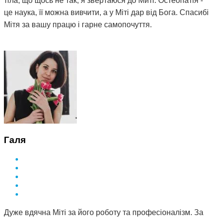
тіла, що щось не так, я звертаюся до Миті. Остеопатія -
це наука, її можна вивчити, а у Міті дар від Бога. Спасибі
Мітя за вашу працю і гарне самопочуття.
Галя
Дуже вдячна Міті за його роботу та професіоналізм. За