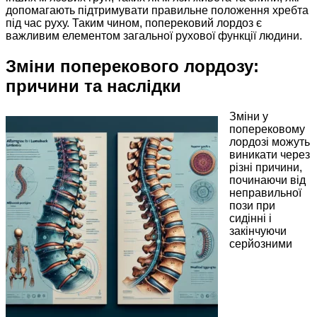
допомагають підтримувати правильне положення хребта
під час руху. Таким чином, поперековий лордоз є
важливим елементом загальної рухової функції людини.
Зміни поперекового лордозу:
причини та наслідки
Зміни у
поперековому
лордозі можуть
виникати через
різні причини,
починаючи від
неправильної
пози при
сидінні і
закінчуючи
серйозними