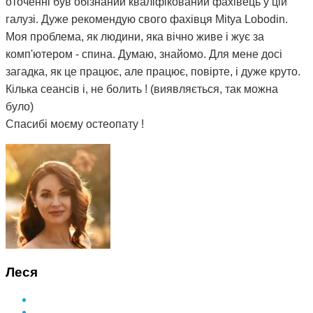
оточенні був обізнаний кваліфікований фахівець у цій
галузі. Дуже рекомендую свого фахівця Mitya Lobodin.
Моя проблема, як людини, яка вічно живе і жує за
комп'ютером - спина. Думаю, знайомо. Для мене досі
загадка, як це працює, але працює, повірте, і дуже круто.
Кілька сеансів і, не болить ! (виявляється, так можна
було)
Спасибі моєму остеопату !
Леся