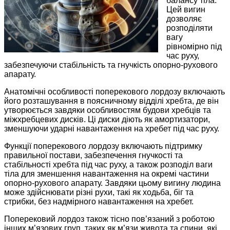
балансу тіла.
Цей вигин
дозволяє
розподіляти
вагу
рівномірно під
час руху,
забезпечуючи стабільність та гнучкість опорно-рухового
апарату.
Анатомічні особливості поперекового лордозу включають
його розташування в поясничному відділі хребта, де він
утворюється завдяки особливостям будови хребців та
міжхребцевих дисків. Ці диски діють як амортизатори,
зменшуючи ударні навантаження на хребет під час руху.
Функції поперекового лордозу включають підтримку
правильної постави, забезпечення гнучкості та
стабільності хребта під час руху, а також розподіл ваги
тіла для зменшення навантаження на окремі частини
опорно-рухового апарату. Завдяки цьому вигину людина
може здійснювати різні рухи, такі як ходьба, біг та
стрибки, без надмірного навантаження на хребет.
Поперековий лордоз також тісно пов’язаний з роботою
інших м’язових груп, таких як м’язи живота та спини, які