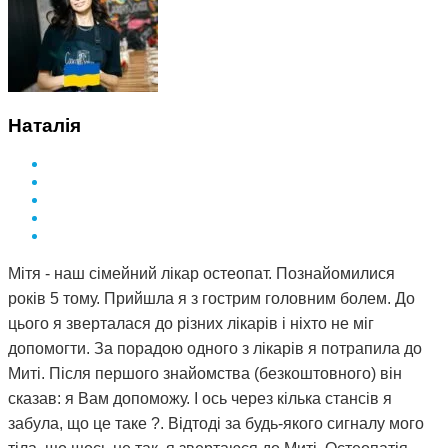
Наталія
Мітя - наш сімейний лікар остеопат. Познайомилися
років 5 тому. Прийшла я з гострим головним болем. До
цього я зверталася до різних лікарів і ніхто не міг
допомогти. За порадою одного з лікарів я потрапила до
Миті. Після першого знайомства (безкоштовного) він
сказав: я Вам допоможу. І ось через кілька стансів я
забула, що це таке ?. Відтоді за будь-якого сигналу мого