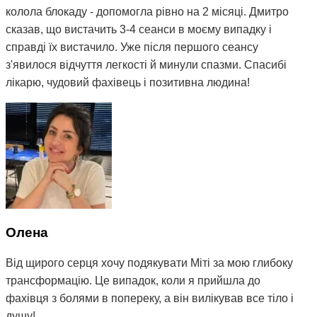
колола блокаду - допомогла рівно на 2 місяці. Дмитро
сказав, що вистачить 3-4 сеанси в моєму випадку і
справді їх вистачило. Уже після першого сеансу
з'явилося відчуття легкості й минули спазми. Спасибі
лікарю, чудовий фахівець і позитивна людина!
Олена
Від щирого серця хочу подякувати Міті за мою глибоку
трансформацію. Це випадок, коли я прийшла до
фахівця з болями в попереку, а він вилікував все тіло і
душу!