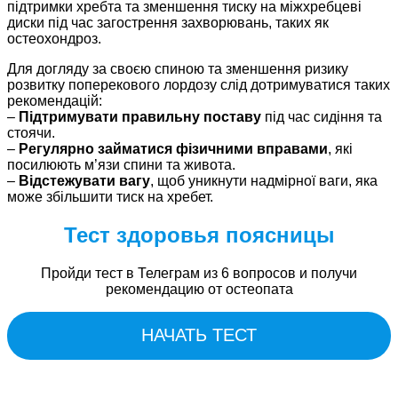
підтримки хребта та зменшення тиску на міжхребцеві
диски під час загострення захворювань, таких як
остеохондроз.
Для догляду за своєю спиною та зменшення ризику
розвитку поперекового лордозу слід дотримуватися таких
рекомендацій:
–
Підтримувати правильну поставу
під час сидіння та
стоячи.
–
Регулярно займатися фізичними вправами
, які
посилюють м’язи спини та живота.
–
Відстежувати вагу
, щоб уникнути надмірної ваги, яка
може збільшити тиск на хребет.
Тест здоровья поясницы
Пройди тест в Телеграм из 6 вопросов и получи
рекомендацию от остеопата
НАЧАТЬ ТЕСТ