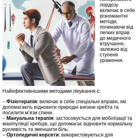
лордозу
включає в себе
різноманітні
методи,
починаючи від
легких вправ
до медичного
втручання,
залежно від
ступеня
ураження.
Найефективнішими методами лікування є:
–
Фізіотерапія
: включає в себе спеціальні вправи, які
допомагають відновити природні вигини хребта та
посилити м’язи спини.
–
Мануальна терапія
: застосовується для мобілізації та
маніпуляції хребців, що допомагає відновити нормальну
рухливість та зменшити біль.
–
Ортопедичні корсети
: використовуються для