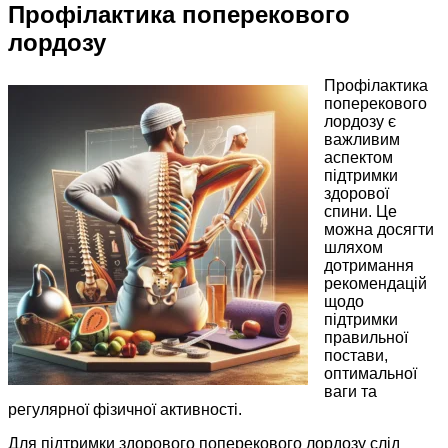
Профілактика поперекового
лордозу
Профілактика
поперекового
лордозу є
важливим
аспектом
підтримки
здорової
спини. Це
можна досягти
шляхом
дотримання
рекомендацій
щодо
підтримки
правильної
постави,
оптимальної
ваги та
регулярної фізичної активності.
Для підтримки здорового поперекового лордозу слід