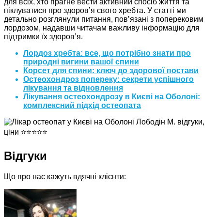
для всіх, хто прагне вести активний спосіб життя та
піклуватися про здоров’я свого хребта. У статті ми
детально розглянули питання, пов’язані з поперековим
лордозом, надавши читачам важливу інформацію для
підтримки їх здоров’я.
Лордоз хребта: все, що потрібно знати про
природні вигини вашої спини
Корсет для спини: ключ до здорової постави
Остеохондроз попереку: секрети успішного
лікування та відновлення
Лікування остеохондрозу в Києві на Оболоні:
комплексний підхід остеопата
Відгуки
Що про нас кажуть вдячні клієнти: