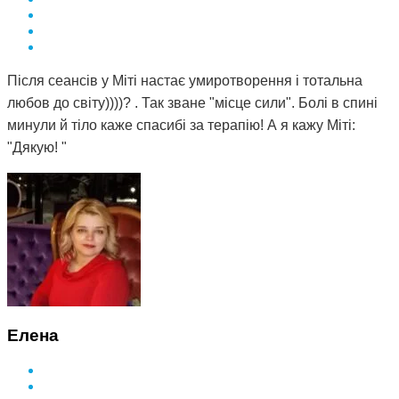
Після сеансів у Міті настає умиротворення і тотальна
любов до світу))))? . Так зване "місце сили". Болі в спині
минули й тіло каже спасибі за терапію! А я кажу Міті:
"Дякую! "
Елена