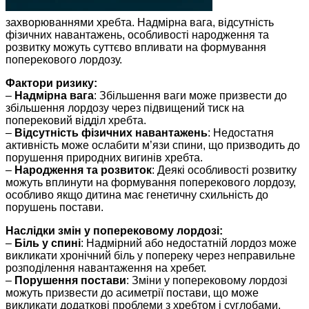
захворюваннями хребта. Надмірна вага, відсутність
фізичних навантажень, особливості народження та
розвитку можуть суттєво впливати на формування
поперекового лордозу.
Фактори ризику:
–
Надмірна вага
: Збільшення ваги може призвести до
збільшення лордозу через підвищений тиск на
поперековий відділ хребта.
–
Відсутність фізичних навантажень
: Недостатня
активність може ослабити м’язи спини, що призводить до
порушення природних вигинів хребта.
–
Народження та розвиток
: Деякі особливості розвитку
можуть вплинути на формування поперекового лордозу,
особливо якщо дитина має генетичну схильність до
порушень постави.
Наслідки змін у поперековому лордозі:
–
Біль у спині
: Надмірний або недостатній лордоз може
викликати хронічний біль у попереку через неправильне
розподілення навантаження на хребет.
–
Порушення постави
: Зміни у поперековому лордозі
можуть призвести до асиметрії постави, що може
викликати додаткові проблеми з хребтом і суглобами.