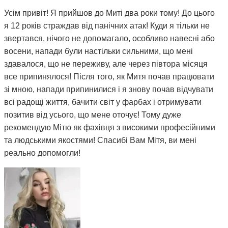
Усім привіт! Я прийшов до Миті два роки тому! До цього
я 12 років страждав від панічних атак! Куди я тільки не
звертався, нічого не допомагало, особливо навесні або
восени, напади були настільки сильними, що мені
здавалося, що не переживу, але через півтора місяця
все припинялося! Після того, як Митя почав працювати
зі мною, напади припинилися і я знову почав відчувати
всі радощі життя, бачити світ у фарбах і отримувати
позитив від усього, що мене оточує! Тому дуже
рекомендую Мітю як фахівця з високими професійними
та людськими якостями! Спасибі Вам Мітя, ви мені
реально допомогли!