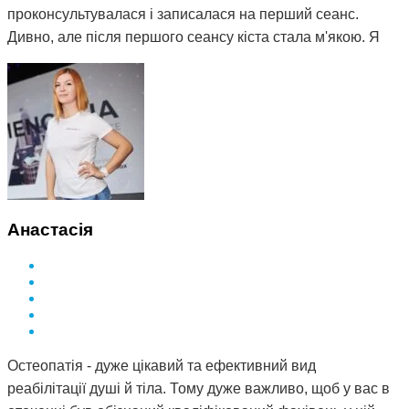
проконсультувалася і записалася на перший сеанс.
Дивно, але після першого сеансу кіста стала м'якою. Я
почала відвідувати сеанси за призначенням Дмитра і
через 3 місяці вона повністю розсмокталася. Як це
працює, взагалі не розумію. Те, чого ліки не змогли
зробити за півтора року, зміг зробити Дмитро і за такий
невеликий термін. Лікар у поліклініці сказав, що мені
просто пощастило і я на досвідченого фахівця
натрапила. А ще кажуть, що здоров'я за гроші не купиш.
Я ось купила і спасибі за це вам Дмитро.
Анастасія
Остеопатія - дуже цікавий та ефективний вид
реабілітації душі й тіла. Тому дуже важливо, щоб у вас в