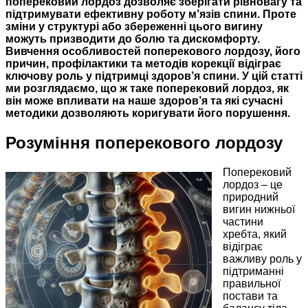
поперековий лордоз дозволяє зберігати рівновагу та
підтримувати ефективну роботу м’язів спини. Проте
зміни у структурі або збереженні цього вигину
можуть призводити до болю та дискомфорту.
Вивчення особливостей поперекового лордозу, його
причин, профілактики та методів корекції відіграє
ключову роль у підтримці здоров’я спини. У цій статті
ми розглядаємо, що ж таке поперековий лордоз, як
він може впливати на наше здоров’я та які сучасні
методики дозволяють коригувати його порушення.
Розуміння поперекового лордозу
Поперековий
лордоз – це
природний
вигин нижньої
частини
хребта, який
відіграє
важливу роль у
підтриманні
правильної
постави та