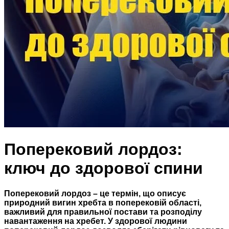
Поперековий лордоз:
ключ до здорової спини
Поперековий лордоз – це термін, що описує
природний вигин хребта в поперековій області,
важливий для правильної постави та розподілу
навантаження на хребет. У здорової людини