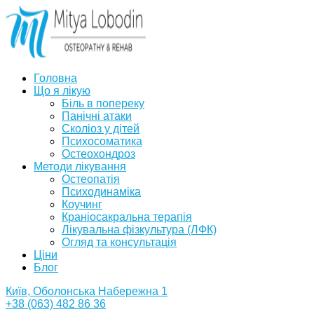
Головна
Що я лікую
Біль в попереку
Панічні атаки
Сколіоз у дітей
Психосоматика
Остеохондроз
Методи лікування
Остеопатія
Психодинаміка
Коучинг
Краніосакральна терапія
Лікувальна фізкультура (ЛФК)
Огляд та консультація
Ціни
Блог
Київ, Оболонська Набережна 1
+38 (063) 482 86 36