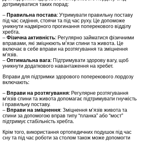
дотримуватися таких порад:
–
Правильна постава
: Утримувати правильну поставу
під час сидіння, стоячи та під час руху. Це допоможе
уникнути надмірного прогинання поперекового відділу
хребта.
–
Фізична активність
: Регулярно займатися фізичними
вправами, які зміцнюють м’язи спини та живота. Це
включає в себе вправи на розтягування та зміцнення
м’язів.
–
Оптимальна вага
: Підтримувати здорову вагу, щоб
уникнути додаткового навантаження на хребет.
Вправи для підтримки здорового поперекового лордозу
включають:
–
Вправи на розтягування
: Регулярне розтягування
м’язів спини та живота допомагає підтримувати гнучкість
і правильну поставу.
–
Вправи на зміцнення
: Зміцнення м’язів живота та
спини за допомогою вправ типу “планка” або “мост”
підтримує стабільність хребта.
Крім того, використання ортопедичних подушок під час
сну та під час роботи за столом також може допомогти