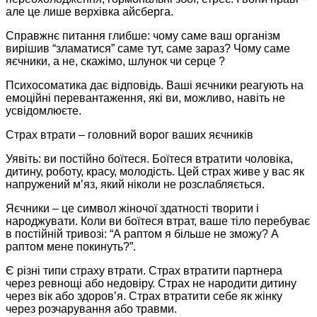
але це лише верхівка айсберга.
Справжнє питання глибше: чому саме ваш організм
вирішив “зламатися” саме тут, саме зараз? Чому саме
яєчники, а не, скажімо, шлунок чи серце ?
Психосоматика дає відповідь. Ваші яєчники реагують на
емоційні перевантаження, які ви, можливо, навіть не
усвідомлюєте.
​Страх втрати – головний ворог ваших яєчників
Уявіть: ви постійно боїтеся. Боїтеся втратити чоловіка,
дитину, роботу, красу, молодість. Цей страх живе у вас як
напружений м’яз, який ніколи не розслабляється.
Яєчники – це символ жіночої здатності творити і
народжувати. Коли ви боїтеся втрат, ваше тіло перебуває
в постійній тривозі: “А раптом я більше не зможу? А
раптом мене покинуть?”.
Є різні типи страху втрати. Страх втратити партнера
через ревнощі або недовіру. Страх не народити дитину
через вік або здоров’я. Страх втратити себе як жінку
через розчарування або травми.