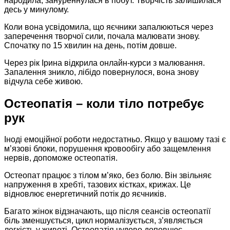
народила, зануреннулася в побут. Творчість залишилася
десь у минулому.
Коли вона усвідомила, що яєчники запалюються через
заперечення творчої сили, почала малювати знову.
Спочатку по 15 хвилин на день, потім довше.
Через рік Ірина відкрила онлайн-курси з малювання.
Запалення зникло, лібідо повернулося, вона знову
відчула себе живою.
Остеопатія – коли тіло потребує
рук
Іноді емоційної роботи недостатньо. Якщо у вашому тазі є
м’язові блоки, порушення кровообігу або защемлення
нервів, допоможе остеопатія.
Остеопат працює з тілом м’яко, без болю. Він звільняє
напруження в хребті, тазових кістках, крижах. Це
відновлює енергетичний потік до яєчників.
Багато жінок відзначають, що після сеансів остеопатії
біль зменшується, цикл нормалізується, з’являється
легкість у животі. Остеопатія чудово доповнює