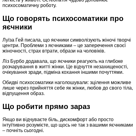
психосоматичну роботу.
Що говорять психосоматики про
яєчники
Луїза Гей писала, що яєчники символізують жіночі творчі
центри. Проблеми з яєчниками – це заперечення своєї
жіночності, страх втрати, образи на чоловіків.
Ліз Бурбо додавала, що яєчники реагують на глибоке
розчарування в житті жінки. Це відчуття незахищеності,
очікування зради, підміна кохання іншими почуттями.
Обидві психосоматики наголошували: зцілення можливе
лише через прийняття себе як жінки, любов до свого тіла,
відпущення образ.
Що робити прямо зараз
Якщо ви відчуваєте біль, дискомфорт або просто
інтуїтивно розумієте, що щось не так з вашими яєчниками
– почніть сьогодні.