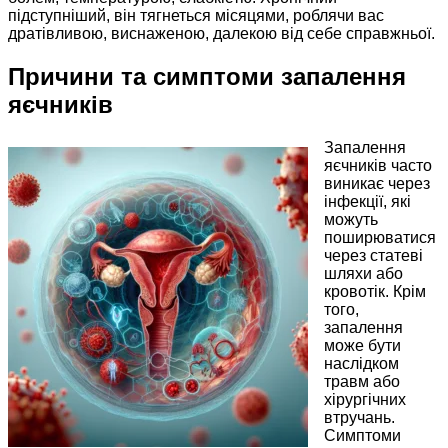
підступніший, він тягнеться місяцями, роблячи вас
дратівливою, виснаженою, далекою від себе справжньої.
Причини та симптоми запалення
яєчників
Запалення
яєчників часто
виникає через
інфекції, які
можуть
поширюватися
через статеві
шляхи або
кровотік. Крім
того,
запалення
може бути
наслідком
травм або
хірургічних
втручань.
Симптоми