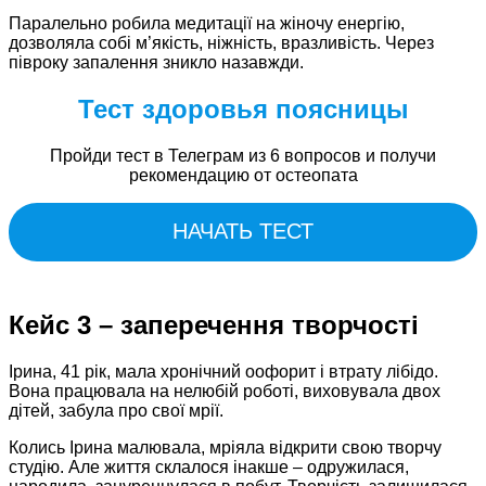
Паралельно робила медитації на жіночу енергію,
дозволяла собі м’якість, ніжність, вразливість. Через
півроку запалення зникло назавжди.​
Тест здоровья поясницы
Пройди тест в Телеграм из 6 вопросов и получи
рекомендацию от остеопата
НАЧАТЬ ТЕСТ
Кейс 3 – заперечення творчості
Ірина, 41 рік, мала хронічний оофорит і втрату лібідо.
Вона працювала на нелюбій роботі, виховувала двох
дітей, забула про свої мрії.
Колись Ірина малювала, мріяла відкрити свою творчу
студію. Але життя склалося інакше – одружилася,