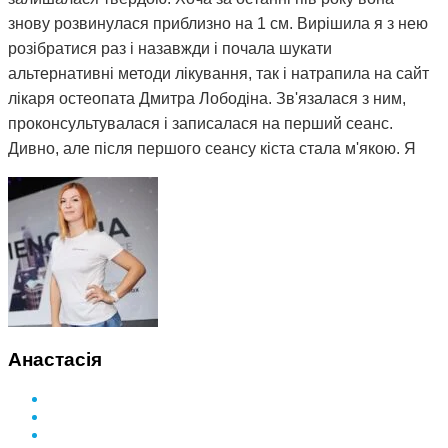
знову розвинулася приблизно на 1 см. Вирішила я з нею
розібратися раз і назавжди і почала шукати
альтернативні методи лікування, так і натрапила на сайт
лікаря остеопата Дмитра Лободіна. Зв'язалася з ним,
проконсультувалася і записалася на перший сеанс.
Дивно, але після першого сеансу кіста стала м'якою. Я
почала відвідувати сеанси за призначенням Дмитра і
через 3 місяці вона повністю розсмокталася. Як це
працює, взагалі не розумію. Те, чого ліки не змогли
зробити за півтора року, зміг зробити Дмитро і за такий
невеликий термін. Лікар у поліклініці сказав, що мені
просто пощастило і я на досвідченого фахівця
натрапила. А ще кажуть, що здоров'я за гроші не купиш.
Я ось купила і спасибі за це вам Дмитро.
Анастасія