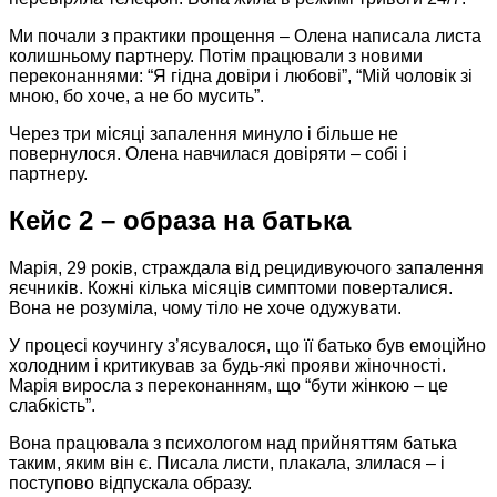
Ми почали з практики прощення – Олена написала листа
колишньому партнеру. Потім працювали з новими
переконаннями: “Я гідна довіри і любові”, “Мій чоловік зі
мною, бо хоче, а не бо мусить”.
Через три місяці запалення минуло і більше не
повернулося. Олена навчилася довіряти – собі і
партнеру.
Кейс 2 – образа на батька
Марія, 29 років, страждала від рецидивуючого запалення
яєчників. Кожні кілька місяців симптоми поверталися.
Вона не розуміла, чому тіло не хоче одужувати.
У процесі коучингу з’ясувалося, що її батько був емоційно
холодним і критикував за будь-які прояви жіночності.
Марія виросла з переконанням, що “бути жінкою – це
слабкість”.
Вона працювала з психологом над прийняттям батька
таким, яким він є. Писала листи, плакала, злилася – і
поступово відпускала образу.