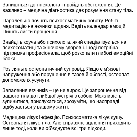
Запишіться до гінеколога і пройдіть обстеження. Це
важливо – медична діагностика дає розуміння стану тіла.
Паралельно почніть психосоматичну роботу. Робіть
медитацію на яєчники щодня. Ведіть календар емоцій.
Пишіть листи прощення.
Знайдіть коуча або психолога, який спеціалізується на
психосоматиці та жіночому здоров’ї. Іноді потрібна
підтримка професіонала, щоб розкопати глибокі емоційні
блоки.
Розгляньте остеопатичний супровід. Якщо є м’язові
напруження або порушення в тазовій області, остеопат
допоможе їх усунути.
Запалення яєчників – це не вирок. Це запрошення від
вашого тіла до глибшої зустрічі з собою. Можливість
зупинитися, прислухатися, зрозуміти, що насправді
відбувається у вашому житті.
Медицина лікує інфекцію. Психосоматика лікує душу.
Остеопатія лікує тіло. Але справжнє зцілення приходить
лише тоді, коли ви об’єднуєте всі три підходи.