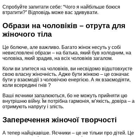
Спробуйте запитати себе: “Чого я найбільше боюся
втратити?” Відповідь може вас здивувати.
Образи на чоловіків – отрута для
жіночого тіла
Це болюче, але важливо. Багато жінок несуть у собі
невисловлені образи – на батька, який був холодним, на
чоловіка, який зрадив, на всіх чоловіків загалом.
Коли ви злитеся на чоловіків, ви несвідомо відштовхуєте
свою власну жіночність. Адже бути жінкою – це означає
бути у взаємодії з чоловічою енергією. А як взаємодіяти,
коли всередині гнів ?
Ваші яєчники запалюються, бо не можуть прийняти цю
внутрішню війну. Їм потрібна гармонія, м’якість, довіра – а
отримують напругу і злість.
Заперечення жіночої творчості
А тепер найцікавіше. Яєчники – це не тільки про дітей. Це