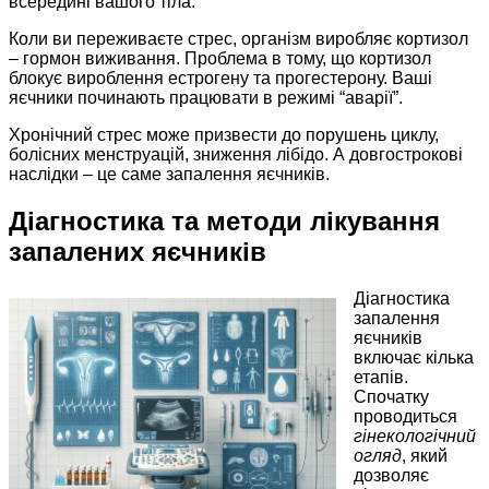
всередині вашого тіла.
Коли ви переживаєте стрес, організм виробляє кортизол
– гормон виживання. Проблема в тому, що кортизол
блокує вироблення естрогену та прогестерону. Ваші
яєчники починають працювати в режимі “аварії”.
Хронічний стрес може призвести до порушень циклу,
болісних менструацій, зниження лібідо. А довгострокові
наслідки – це саме запалення яєчників.
Діагностика та методи лікування
запалених яєчників
Діагностика
запалення
яєчників
включає кілька
етапів.
Спочатку
проводиться
гінекологічний
огляд
, який
дозволяє