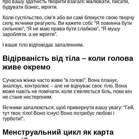
про вашу здатність творити взагалі: малювати, писати,
будувати бізнес, мріяти.
Коли суспільство, сім’я або ви самі блокуєте свою творчу
силу, яєчники реагують. Ви кажете собі: “Я повинна бути
сильною”, “Я не маю права бути слабкою”, “Я мушу
заробляти, а не мріяти”.
І ваше тіло відповідає запаленням.
Відірваність від тіла – коли голова
живе окремо
Сучасна жінка часто живе “в голові”. Вона планує,
аналізує, контролює – але не відчуває своє тіло. Вона
може навіть не помічати, коли з’являється біль, поки він
не стане нестерпним.
Яєчники запалюються, щоб привернути вашу увагу: “Гей,
тут твоє тіло! Воно існує! Воно потребує любові і
турботи!”.
Менструальний цикл як карта