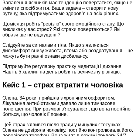
Запалення яєчників має тенденцію повертатися, якщо не
змінити спосіб життя. Ваша задача – створити нову
рутину, яка підтримуватиме здоров’я на всіх рівнях.
Щомісяця робіть “ревізію” свого емоційного стану. Що
викликає у вас стрес? Які страхи повертаються? Які
образи ще не відпущені ?
Слідкуйте за сигналами тіла. Якщо з’являється
дискомфорт внизу живота, втома або роздратування – це
можуть бути ранні ознаки дисбалансу.
Підтримуйте регулярну практику медитації і дихання.
Навіть 5 хвилин на день роблять величезну різницю.​
Кейс 1 – страх втратити чоловіка
Олена, 34 роки, прийшла з хронічним оофоритом.
Лікування антибіотиками давало лише тимчасове
полегшення. При розмові з’ясувалося, що вона постійно
боїться, що чоловік її покине.
Цей страх з’явився після зради у минулих стосунках.
Олена не довіряла чоловіку, постійно контролювала його,
перевіряла телефон. Вона жила в режимі тривоги 24/7.