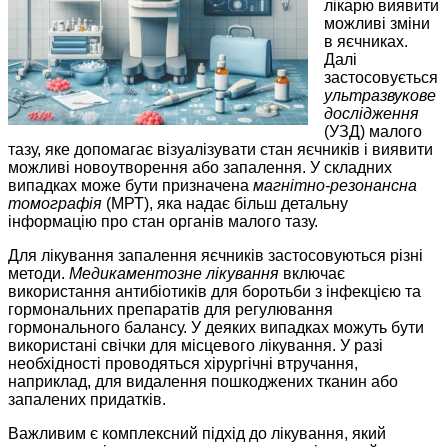
лікарю виявити
можливі зміни
в яєчниках.
Далі
застосовується
ультразвукове
дослідження
(УЗД) малого
тазу, яке допомагає візуалізувати стан яєчників і виявити
можливі новоутворення або запалення. У складних
випадках може бути призначена
магнітно-резонансна
томографія
(МРТ), яка надає більш детальну
інформацію про стан органів малого тазу.
Для лікування запалення яєчників застосовуються різні
методи.
Медикаментозне лікування
включає
використання антибіотиків для боротьби з інфекцією та
гормональних препаратів для регулювання
гормонального балансу. У деяких випадках можуть бути
використані свічки для місцевого лікування. У разі
необхідності проводяться хірургічні втручання,
наприклад, для видалення пошкоджених тканин або
запалених придатків.
Важливим є комплексний підхід до лікування, який