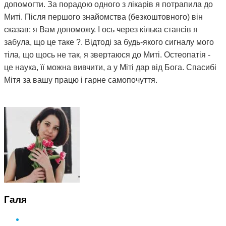
допомогти. За порадою одного з лікарів я потрапила до
Миті. Після першого знайомства (безкоштовного) він
сказав: я Вам допоможу. І ось через кілька стансів я
забула, що це таке ?. Відтоді за будь-якого сигналу мого
тіла, що щось не так, я звертаюся до Миті. Остеопатія -
це наука, її можна вивчити, а у Міті дар від Бога. Спасибі
Мітя за вашу працю і гарне самопочуття.
Галя