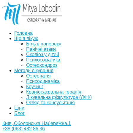
Головна
Що я лікую
Біль в попереку
Панічні атаки
Сколіоз у дітей
Психосоматика
Остеохондроз
Методи лікування
Остеопатія
Психодинаміка
Коучинг
Краніосакральна терапія
Лікувальна фізкультура (ЛФК)
Огляд та консультація
Ціни
Блог
Київ, Оболонська Набережна 1
+38 (063) 482 86 36