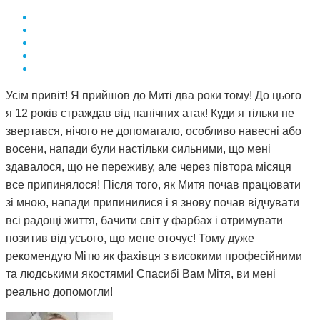
Усім привіт! Я прийшов до Миті два роки тому! До цього
я 12 років страждав від панічних атак! Куди я тільки не
звертався, нічого не допомагало, особливо навесні або
восени, напади були настільки сильними, що мені
здавалося, що не переживу, але через півтора місяця
все припинялося! Після того, як Митя почав працювати
зі мною, напади припинилися і я знову почав відчувати
всі радощі життя, бачити світ у фарбах і отримувати
позитив від усього, що мене оточує! Тому дуже
рекомендую Мітю як фахівця з високими професійними
та людськими якостями! Спасибі Вам Мітя, ви мені
реально допомогли!