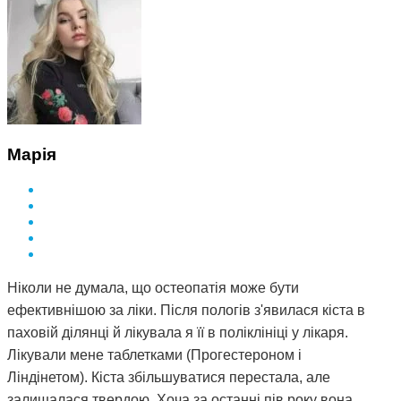
Марія
Ніколи не думала, що остеопатія може бути
ефективнішою за ліки. Після пологів з'явилася кіста в
паховій ділянці й лікувала я її в поліклініці у лікаря.
Лікували мене таблетками (Прогестероном і
Ліндінетом). Кіста збільшуватися перестала, але
залишалася твердою. Хоча за останні пів року вона