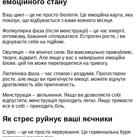
емоційного стану
Ваш цикл – це не просто біологія. Це емоційна карта, яка
показує, що відбувається з вами кожного місяця.
Фолікулярна фаза (після менструації) – це час енергії,
оптимізму, бажання спілкуватися. Естроген росте, і ви
відчуваєте себе на підйомі.
Овуляція – пік жіночої сили. Ви максимально привабливі,
творчі, відкриті. Але якщо у вас є невирішені емоційні
блоки, цей пік може перетворитися на тривогу.
Лютеїнова фаза – час спокою і роздумів. Прогестерон
росте, але якщо ви пригнічуєте емоції, можете відчути
дратівливість або пригніченість.
Менструація – звільнення. Якщо ви дозволяєте собі
відпустити, менструація проходить легко. Якщо тримаєте
все в собі – приходить біль.
Як стрес руйнує ваші яєчники
Стрес – це не просто нервування. Це гормональна буря