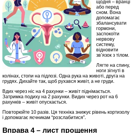
щодня – вранці
або перед
сном. Вона
допомагає
збалансувати
гормони,
заспокоїти
нервову
систему,
відновити
зв’язок з тілом.​
Лягте на спину,
ноги зігнуті в
колінах, стопи на підлозі. Одна рука на животі, друга на
грудях. Дихайте так, щоб рухався живіт, а не груди.​
Вдих через ніс на 4 рахунки – живіт піднімається.
Затримка подиху на 2 рахунки. Видих через рот на 6
рахунків – живіт опускається.​
Повторюйте 10 разів. Ця техніка знижує рівень кортизолу
і допомагає яєчникам “розслабитися”.
Вправа 4 – лист прощення