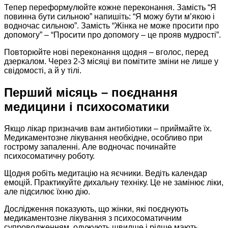
Тепер переформулюйте кожне переконання. Замість “Я
повинна бути сильною” напишіть: “Я можу бути м’якою і
водночас сильною”. Замість “Жінка не може просити про
допомогу” – “Просити про допомогу – це прояв мудрості”.
Повторюйте нові переконання щодня – вголос, перед
дзеркалом. Через 2-3 місяці ви помітите зміни не лише у
свідомості, а й у тілі.
Перший місяць – поєднання
медицини і психосоматики
Якщо лікар призначив вам антибіотики – приймайте їх.
Медикаментозне лікування необхідне, особливо при
гострому запаленні. Але водночас починайте
психосоматичну роботу.
Щодня робіть медитацію на яєчники. Ведіть календар
емоцій. Практикуйте дихальну техніку. Це не замінює ліки,
але підсилює їхню дію.
Дослідження показують, що жінки, які поєднують
медикаментозне лікування з психосоматичним
супроводженням, одужують швидше і рідше мають