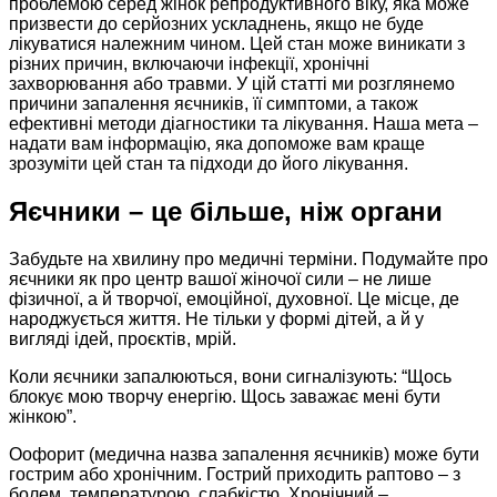
проблемою серед жінок репродуктивного віку, яка може
призвести до серйозних ускладнень, якщо не буде
лікуватися належним чином. Цей стан може виникати з
різних причин, включаючи інфекції, хронічні
захворювання або травми. У цій статті ми розглянемо
причини запалення яєчників, її симптоми, а також
ефективні методи діагностики та лікування. Наша мета –
надати вам інформацію, яка допоможе вам краще
зрозуміти цей стан та підходи до його лікування.
Яєчники – це більше, ніж органи
Забудьте на хвилину про медичні терміни. Подумайте про
яєчники як про центр вашої жіночої сили – не лише
фізичної, а й творчої, емоційної, духовної. Це місце, де
народжується життя. Не тільки у формі дітей, а й у
вигляді ідей, проєктів, мрій.
Коли яєчники запалюються, вони сигналізують: “Щось
блокує мою творчу енергію. Щось заважає мені бути
жінкою”.
Оофорит (медична назва запалення яєчників) може бути
гострим або хронічним. Гострий приходить раптово – з
болем, температурою, слабкістю. Хронічний –