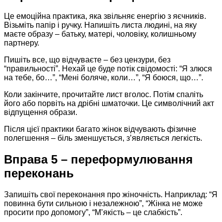
Це емоційна практика, яка звільняє енергію з яєчників.
Візьміть папір і ручку. Напишіть листа людині, на яку
маєте образу – батьку, матері, чоловіку, колишньому
партнеру.
Пишіть все, що відчуваєте – без цензури, без
“правильності”. Нехай це буде потік свідомості: “Я злюся
на тебе, бо…”, “Мені боляче, коли…”, “Я боюся, що…”.
Коли закінчите, прочитайте лист вголос. Потім спаліть
його або порвіть на дрібні шматочки. Це символічний акт
відпущення образи.
Після цієї практики багато жінок відчувають фізичне
полегшення – біль зменшується, з’являється легкість.
Вправа 5 – переформулювання
переконань
Запишіть свої переконання про жіночність. Наприклад: “Я
повинна бути сильною і незалежною”, “Жінка не може
просити про допомогу”, “М’якість – це слабкість”.