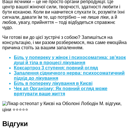
Ваші яєчники – це не просто органи репродукції. Це
центр вашої жіночої сили, творчості, здатності любити і
бути коханою. Коли ви навчитеся слухати їх, розуміти їхні
сигнали, давати їм те, що потрібно – не лише ліки, а й
любов, увагу, прийняття – тоді відбудеться справжнє
чудо.
Чи готові ви до цієї зустрічі з собою? Запишіться на
консультацію, і ми разом розберемося, яка саме емоційна
причина стоїть за вашим запаленням.
Біль у попереку у жінок і психосоматика: зв’язок
душі й тіла в процесі лікування
Коксартроз 3 ступеня: повний огляд
Запалення сідничного нерва: психосоматичний
підхід до лікування
Біль в попереку лікування в Києві
Чек ап Організму: Як повний огляд може
врятувати ваше життя
Відгуки