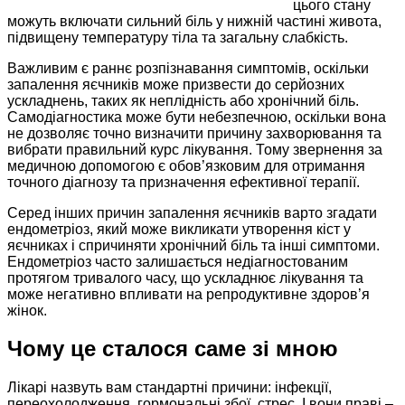
цього стану
можуть включати сильний біль у нижній частині живота,
підвищену температуру тіла та загальну слабкість.
Важливим є раннє розпізнавання симптомів, оскільки
запалення яєчників може призвести до серйозних
ускладнень, таких як неплідність або хронічний біль.
Самодіагностика може бути небезпечною, оскільки вона
не дозволяє точно визначити причину захворювання та
вибрати правильний курс лікування. Тому звернення за
медичною допомогою є обов’язковим для отримання
точного діагнозу та призначення ефективної терапії.
Серед інших причин запалення яєчників варто згадати
ендометріоз, який може викликати утворення кіст у
яєчниках і спричиняти хронічний біль та інші симптоми.
Ендометріоз часто залишається недіагностованим
протягом тривалого часу, що ускладнює лікування та
може негативно впливати на репродуктивне здоров’я
жінок.
Чому це сталося саме зі мною
Лікарі назвуть вам стандартні причини: інфекції,
переохолодження, гормональні збої, стрес. І вони праві –