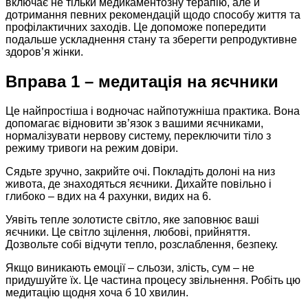
включає не тільки медикаментозну терапію, але й
дотримання певних рекомендацій щодо способу життя та
профілактичних заходів. Це допоможе попередити
подальше ускладнення стану та зберегти репродуктивне
здоров’я жінки.
Вправа 1 – медитація на яєчники
Це найпростіша і водночас найпотужніша практика. Вона
допомагає відновити зв’язок з вашими яєчниками,
нормалізувати нервову систему, переключити тіло з
режиму тривоги на режим довіри.​
Сядьте зручно, закрийте очі. Покладіть долоні на низ
живота, де знаходяться яєчники. Дихайте повільно і
глибоко – вдих на 4 рахунки, видих на 6.​
Уявіть тепле золотисте світло, яке заповнює ваші
яєчники. Це світло зцілення, любові, прийняття.
Дозвольте собі відчути тепло, розслаблення, безпеку.​
Якщо виникають емоції – сльози, злість, сум – не
придушуйте їх. Це частина процесу звільнення. Робіть цю
медитацію щодня хоча б 10 хвилин.​