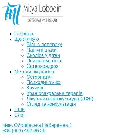
Головна
Що я лікую
Біль в попереку
Панічні атаки
Сколіоз у дітей
Психосоматика
Остеохондроз
Методи лікування
Остеопатія
Психодинаміка
Коучинг
Краніосакральна терапія
Лікувальна фізкультура (ЛФК)
Огляд та консультація
Ціни
Блог
Київ, Оболонська Набережна 1
+38 (063) 482 86 36