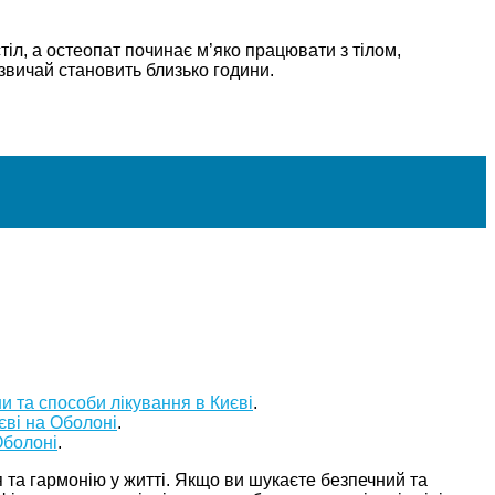
тіл, а остеопат починає м’яко працювати з тілом,
звичай становить близько години.
и та способи лікування в Києві
.
єві на Оболоні
.
Оболоні
.
 та гармонію у житті. Якщо ви шукаєте безпечний та