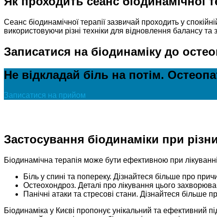
Як проходить сеанс біодинамічної т
Сеанс біодинамічної терапії зазвичай проходить у спокійн
використовуючи різні техніки для відновлення балансу та 
Записатися на біодинаміку до остео
Не відкладай біль на потім. Остеоп
Записатися на прийом
Застосування біодинаміки при різн
Біодинамічна терапія може бути ефективною при лікуванні
Біль у спині та попереку. Дізнайтеся більше про прич
Остеохондроз. Деталі про лікування цього захворюва
Панічні атаки та стресові стани. Дізнайтеся більше п
Біодинаміка у Києві пропонує унікальний та ефективний пі