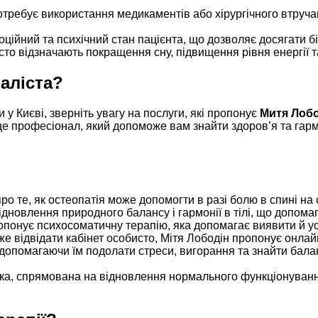
отребує використання медикаментів або хірургічного втручан
оційний та психічний стан пацієнта, що дозволяє досягати біл
асто відзначають покращення сну, підвищення рівня енергії т
іаліста?
 у Києві, зверніть увагу на послуги, які пропонує
Митя Лобо
 це професіонал, який допоможе вам знайти здоров’я та гар
о те, як остеопатія може допомогти в разі болю в спині на 
дновлення природного балансу і гармонії в тілі, що допомаг
опонує психосоматичну терапію, яка допомагає виявити й ус
же відвідати кабінет особисто, Мітя Лободін пропонує онлайн
, допомагаючи їм подолати стреси, вигорання та знайти бала
ка, спрямована на відновлення нормального функціонування