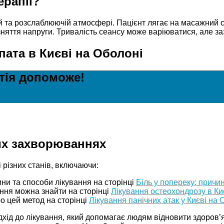
ерапії?
ій та розслаблюючій атмосфері. Пацієнт лягає на масажний с
зняття напруги. Тривалість сеансу може варіюватися, але за
пата в Києві на Оболоні
атія допоможе!
их захворюваннях
 різних станів, включаючи:
ини та способи лікування на сторінці
Біль у попереку: причин
ння можна знайти на сторінці
Лікування остеохондрозу в Ки
ро цей метод на сторінці
Лікування панічних атак у Києві на 
дхід до лікування, який допомагає людям відновити здоров’я