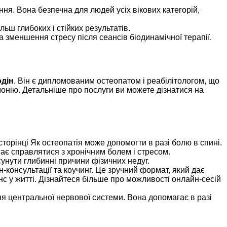
ня. Вона безпечна для людей усіх вікових категорій,
ьш глибоких і стійких результатів.
а зменшення стресу після сеансів біодинамічної терапії.
дін
. Він є дипломованим остеопатом і реабілітологом, що
монію. Детальніше про послуги ви можете дізнатися на
сторінці Як остеопатія може допомогти в разі болю в спині.
ає справлятися з хронічним болем і стресом.
унути глибинні причини фізичних недуг.
-консультації та коучинг. Це зручний формат, який дає
нс у житті. Дізнайтеся більше про можливості онлайн-сесій
 центральної нервової системи. Вона допомагає в разі