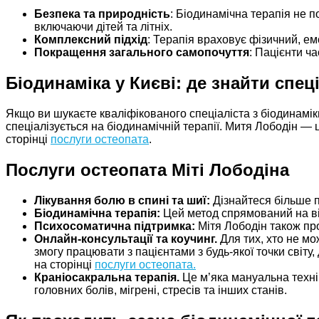
Безпека та природність
: Біодинамічна терапія не п
включаючи дітей та літніх.
Комплексний підхід
: Терапія враховує фізичний, ем
Покращення загального самопочуття
: Пацієнти ч
Біодинаміка у Києві: де знайти спец
Якщо ви шукаєте кваліфікованого спеціаліста з біодинаміки
спеціалізується на біодинамічній терапії. Митя Лободін —
сторінці
послуги остеопата
.
Послуги остеопата Міті Лободіна
Лікування болю в спині та шиї:
Дізнайтеся більше пр
Біодинамічна терапія:
Цей метод спрямований на ві
Психосоматична підтримка:
Мітя Лободін також пр
Онлайн-консультації та коучинг.
Для тих, хто не мо
змогу працювати з пацієнтами з будь-якої точки світу
на сторінці
послуги остеопата.
Краніосакральна терапія.
Це м’яка мануальна техні
головних болів, мігрені, стресів та інших станів.