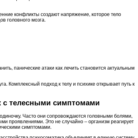
ренние конфликты создают напряжение, которое тело
ов головного мозга.
ить, панические атаки как лечить становится актуальным
га. Комплексный подход к телу и психике открывает путь к
к с телесными симптомами
 одиночку. Часто они сопровождаются головными болями,
ми проявлениями. Это не случайно – организм реагирует
ическими симптомами.
асстройства психосоматика объединяет в единую систему.