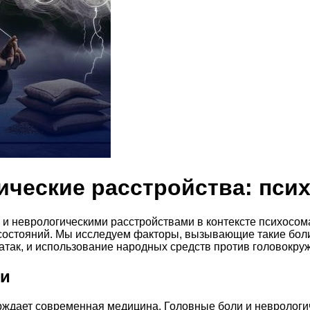
ические расстройства: пси
 и неврологическими расстройствами в контексте психосом
состояний. Мы исследуем факторы, вызывающие такие боли
атак, и использование народных средств против головокру
ни
ерждает современная медицина. Головные боли и неврологи