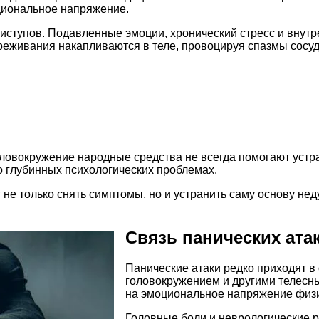
оциональное напряжение.
риступов. Подавленные эмоции, хронический стресс и внут
реживания накапливаются в теле, провоцируя спазмы сосуд
овокружение народные средства не всегда помогают устран
 о глубинных психологических проблемах.
е только снять симптомы, но и устранить саму основу неду
Связь панических ата
Панические атаки редко приходят в
головокружением и другими телесны
на эмоциональное напряжение физ
Головные боли и неврологические р