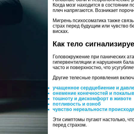
Когда мозг находится в состоянии 
плеч напрягаются. Возникает порочн
Мигрень психосоматика также связ
страх перед будущим или чувство 
висках.
Как тело сигнализиру
Головокружение при панических атак
гипервентиляции и нарушения балан
часто и поверхностно, что усугубля
Другие телесные проявления включ
учащенное сердцебиение и давле
онемение конечностей и покалы
тошноту и дискомфорт в животе
потливость и озноб
чувство нереальности происход
Эти симптомы пугают настолько, что
перед страхом.