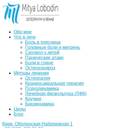
Обо мне
Что я лечу
Боль в пояснице
Головные боли и мигрень
Сколиоз у детей
Панические атаки
Боли в спине
Остеохондроз
Методы лечения
Остеопатия
Краниосакральная терапия
Психодинамика
Лечебная физкультура (ЛФК)
Коучинг
Биодинамика
Цены
Блог
Киев, Оболонская Набережная 1