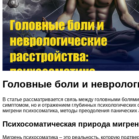
Головные боли и невролог
В статье рассматривается связь между головными болями
симптомом, но и отражением глубинных психологических 
мигрени психосоматика, методы преодоления панических 
Психосоматическая природа мигре
Мигрень психосоматика – это реальность, которую подтв