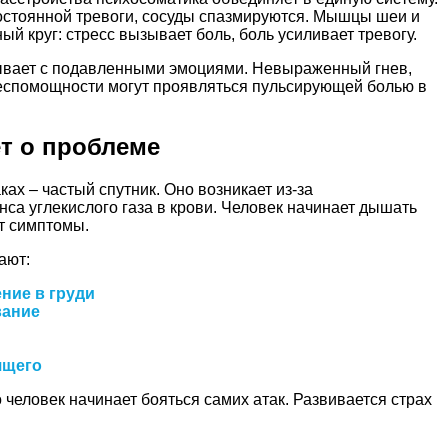
постоянной тревоги, сосуды спазмируются. Мышцы шеи и
ый круг: стресс вызывает боль, боль усиливает тревогу.
ывает с подавленными эмоциями. Невыраженный гнев,
беспомощности могут проявляться пульсирующей болью в
ет о проблеме
ах – частый спутник. Оно возникает из-за
са углекислого газа в крови. Человек начинает дышать
ет симптомы.
ают:
ние в груди
вание
ящего
 человек начинает бояться самих атак. Развивается страх