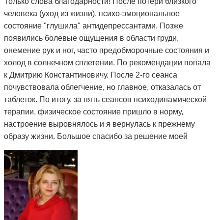
Только слова благодарности! После потери близкого
человека (уход из жизни), психо-эмоциональное
состояние "глушила" антидепрессантами. Позже
появились болевые ощущения в области груди,
онемение рук и ног, часто предобморочные состояния и
холод в солнечном сплетении. По рекомендации попала
к Дмитрию Константиновичу. После 2-го сеанса
почувствовала облегчение, но главное, отказалась от
таблеток. По итогу, за пять сеансов психодинамической
терапии, физическое состояние пришло в норму,
настроение выровнялось и я вернулась к прежнему
образу жизни. Большое спасибо за решение моей
проблемы и деликатный подход.