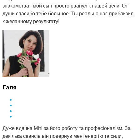
знакомства , мой сын просто рванул к нашей цели! От
души спасибо тебе большое. Ты реально нас приблизил
к желанному результату!
Галя
Дуже вдячна Міті за його роботу та професіоналізм. За
декілька сеансів він повернув мені енергію та сили,