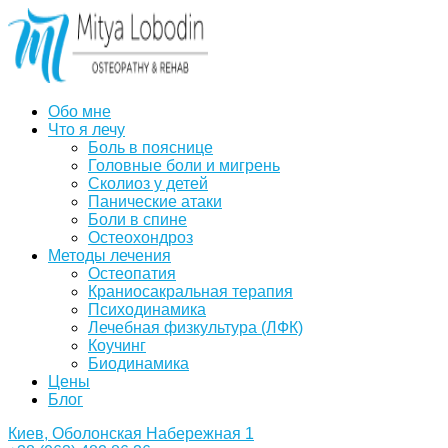
Обо мне
Что я лечу
Боль в пояснице
Головные боли и мигрень
Сколиоз у детей
Панические атаки
Боли в спине
Остеохондроз
Методы лечения
Остеопатия
Краниосакральная терапия
Психодинамика
Лечебная физкультура (ЛФК)
Коучинг
Биодинамика
Цены
Блог
Киев, Оболонская Набережная 1