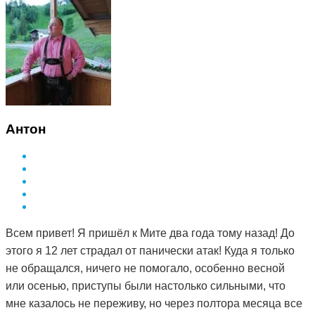
Дмитрия и спустя 3 месяца она полностью рассосалась.
Как это работает, вообще не понимаю. То чего
лекарства не смогли седлать за полтора года, смог
сделать Дмитрий и за такой небольшой срок. Врач в
поликлинике сказал, что мне просто повезло и я на
опытного специалиста наткнулась. А ещё говорят, что
здоровье за деньги не купишь. Я вот купила и спасибо
Антон
за это вам Дмитрий.
Всем привет! Я пришёл к Мите два года тому назад! До
этого я 12 лет страдал от панически атак! Куда я только
не обращался, ничего не помогало, особенно весной
или осенью, приступы были настолько сильными, что
мне казалось не переживу, но через полтора месяца все