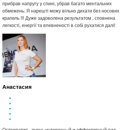
прибрав напругу у спині, убрав багато ментальних
обмежень. Я нарешті можу вільно дихати без носових
крапель !!! Дуже задоволена результатом , сповнена
легкості, енергії та впевненості в собі рухатися далі!
Анастасия
Остеопатия - очень интересный и эффективный вид