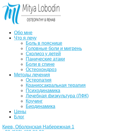
Обо мне
Что я лечу
Боль в пояснице
Головные боли и мигрень
Сколиоз у детей
Панические атаки
Боли в спине
Остеохондроз
Методы лечения
Остеопатия
Краниосакральная терапия
Психодинамика
Лечебная физкультура (ЛФК)
Коучинг
Биодинамика
Цены
Блог
Киев, Оболонская Набережная 1