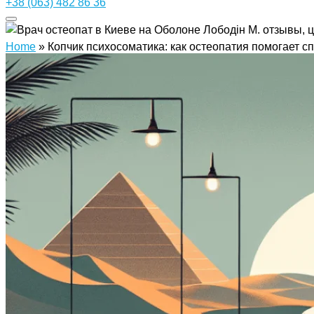
+38 (063) 482 86 36
Home
»
Копчик психосоматика: как остеопатия помогает с