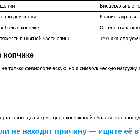
идении
Висцеральные те
т при движении
Краниосакральна
я боль в копчике
Остеопатическая
яжести в нижней части спины
Техники для улу
в копчике
 не только физиологическую, но и символическую нагрузку. 
азового дна и крестцово-копчиковой области, что привод
чи не находят причину — ищите её 