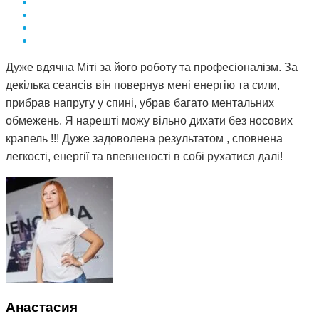
Дуже вдячна Міті за його роботу та професіоналізм. За
декілька сеансів він повернув мені енергію та сили,
прибрав напругу у спині, убрав багато ментальних
обмежень. Я нарешті можу вільно дихати без носових
крапель !!! Дуже задоволена результатом , сповнена
легкості, енергії та впевненості в собі рухатися далі!
Анастасия