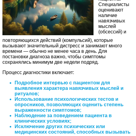
Специалисты
оценивают
наличие
навязчивых
мыслей
(обсессий) и
повторяющихся действий (компульсий), которые
вызывают значительный дистресс и занимают много
времени — обычно не менее часа в день. Для
постановки диагноза важно, чтобы симптомы
сохранялись минимум две недели подряд.
Процесс диагностики включает:
Подробное интервью с пациентом для
выявления характера навязчивых мыслей и
ритуалов;
Использование психологических тестов и
опросников, позволяющих оценить степень
выраженности симптомов;
Наблюдение за поведением пациента в
клинических условиях;
Исключение других психических или
медицинских состояний, способных вызывать