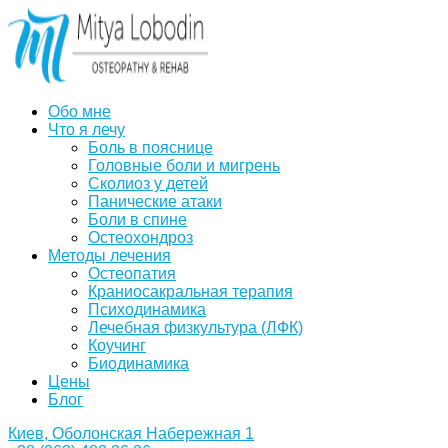
Обо мне
Что я лечу
Боль в пояснице
Головные боли и мигрень
Сколиоз у детей
Панические атаки
Боли в спине
Остеохондроз
Методы лечения
Остеопатия
Краниосакральная терапия
Психодинамика
Лечебная физкультура (ЛФК)
Коучинг
Биодинамика
Цены
Блог
Киев, Оболонская Набережная 1