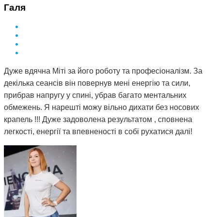
Галя
Дуже вдячна Міті за його роботу та професіоналізм. За
декілька сеансів він повернув мені енергію та сили,
прибрав напругу у спині, убрав багато ментальних
обмежень. Я нарешті можу вільно дихати без носових
крапель !!! Дуже задоволена результатом , сповнена
легкості, енергії та впевненості в собі рухатися далі!