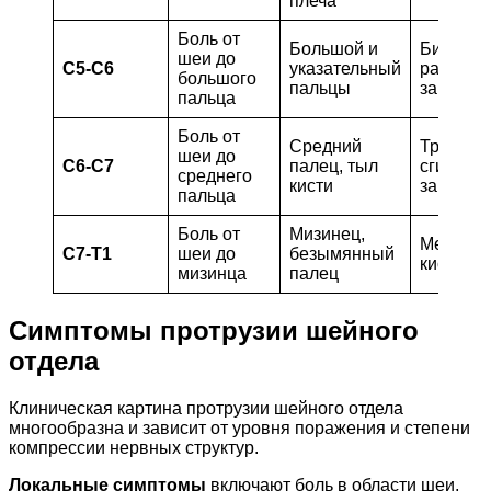
плеча
Боль от
Большой и
Бицепс,
шеи до
C5-C6
указательный
разгиба
большого
пальцы
запясть
пальца
Боль от
Средний
Трицепс
шеи до
C6-C7
палец, тыл
сгибате
среднего
кисти
запясть
пальца
Боль от
Мизинец,
Мелкие
C7-T1
шеи до
безымянный
кисти
мизинца
палец
Симптомы протрузии шейного
отдела
Клиническая картина протрузии шейного отдела
многообразна и зависит от уровня поражения и степени
компрессии нервных структур.
Локальные симптомы
включают боль в области шеи,