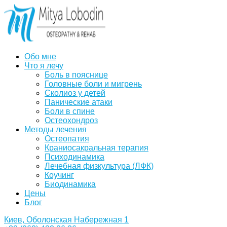
Обо мне
Что я лечу
Боль в пояснице
Головные боли и мигрень
Сколиоз у детей
Панические атаки
Боли в спине
Остеохондроз
Методы лечения
Остеопатия
Краниосакральная терапия
Психодинамика
Лечебная физкультура (ЛФК)
Коучинг
Биодинамика
Цены
Блог
Киев, Оболонская Набережная 1