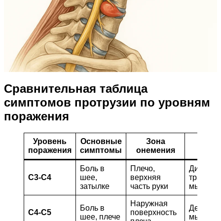
Сравнительная таблица
симптомов протрузии по уровням
поражения
Уровень
Основные
Зона
Слаб
поражения
симптомы
онемения
мы
Боль в
Плечо,
Диафраг
C3-C4
шее,
верхняя
трапеци
затылке
часть руки
мышца
Наружная
Боль в
Дельтов
C4-C5
поверхность
шее, плече
мышца, 