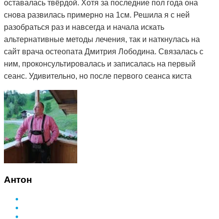
оставалась твёрдой. Хотя за последние пол года она
снова развилась примерно на 1см. Решила я с ней
разобраться раз и навсегда и начала искать
альтернативные методы лечения, так и наткнулась на
сайт врача остеопата Дмитрия Лободина. Связалась с
ним, проконсультировалась и записалась на первый
сеанс. Удивительно, но после первого сеанса киста
стала мягкой. Я стала посещать сеансы по назначению
Дмитрия и спустя 3 месяца она полностью рассосалась.
Как это работает, вообще не понимаю. То чего
лекарства не смогли седлать за полтора года, смог
сделать Дмитрий и за такой небольшой срок. Врач в
поликлинике сказал, что мне просто повезло и я на
опытного специалиста наткнулась. А ещё говорят, что
здоровье за деньги не купишь. Я вот купила и спасибо
Антон
за это вам Дмитрий.