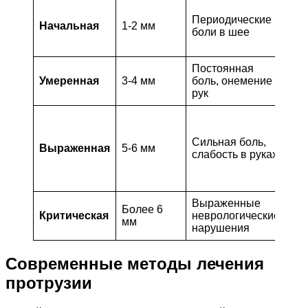
Ле
Периодические
фи
Начальная
1-2 мм
боли в шее
ма
пс
Постоянная
Ме
Умеренная
3-4 мм
боль, онемение
фи
рук
ос
Ко
ко
Сильная боль,
ле
Выраженная
5-6 мм
слабость в руках
ос
кр
те
Выраженные
Во
Более 6
Критическая
неврологические
хи
мм
нарушения
ле
Современные методы лечения
протрузии