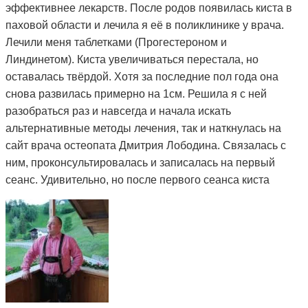
эффективнее лекарств. После родов появилась киста в
паховой области и лечила я её в поликлинике у врача.
Лечили меня таблетками (Прогестероном и
Линдинетом). Киста увеличиваться перестала, но
оставалась твёрдой. Хотя за последние пол года она
снова развилась примерно на 1см. Решила я с ней
разобраться раз и навсегда и начала искать
альтернативные методы лечения, так и наткнулась на
сайт врача остеопата Дмитрия Лободина. Связалась с
ним, проконсультировалась и записалась на первый
сеанс. Удивительно, но после первого сеанса киста
стала мягкой. Я стала посещать сеансы по назначению
Дмитрия и спустя 3 месяца она полностью рассосалась.
Как это работает, вообще не понимаю. То чего
лекарства не смогли седлать за полтора года, смог
сделать Дмитрий и за такой небольшой срок. Врач в
поликлинике сказал, что мне просто повезло и я на
опытного специалиста наткнулась. А ещё говорят, что