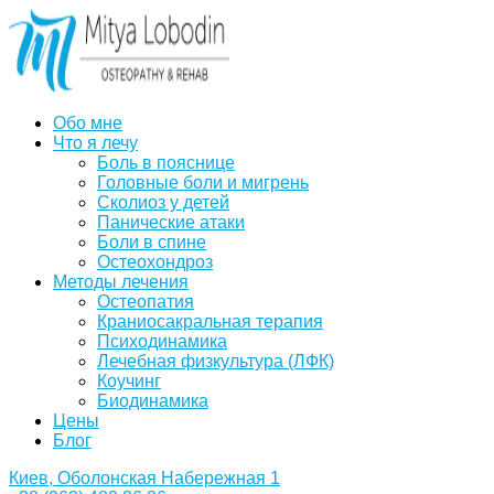
Обо мне
Что я лечу
Боль в пояснице
Головные боли и мигрень
Сколиоз у детей
Панические атаки
Боли в спине
Остеохондроз
Методы лечения
Остеопатия
Краниосакральная терапия
Психодинамика
Лечебная физкультура (ЛФК)
Коучинг
Биодинамика
Цены
Блог
Киев, Оболонская Набережная 1