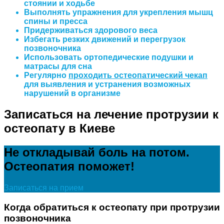
стоянии и ходьбе
Выполнять упражнения для укрепления мышц
спины и пресса
Придерживаться здорового веса
Избегать резких движений и перегрузок
позвоночника
Использовать ортопедические подушки и
матрасы для сна
Регулярно
проходить остеопатический чекап
для выявления и устранения возможных
нарушений в организме
Записаться на лечение протрузии к
остеопату в Киеве
Не откладывай боль на потом.
Остеопатия поможет!
Записаться на прием
Когда обратиться к остеопату при протрузии
позвоночника