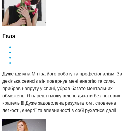
Галя
Дуже вдячна Міті за його роботу та професіоналізм. За
декілька сеансів він повернув мені енергію та сили,
прибрав напругу у спині, убрав багато ментальних
обмежень. Я нарешті можу вільно дихати без носових
крапель !!! Дуже задоволена результатом , сповнена
легкості, енергії та впевненості в собі рухатися далі!