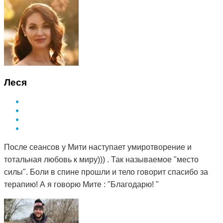
Леся
После сеансов у Мити наступает умиротворение и
тотальная любовь к миру))) . Так называемое "место
силы". Боли в спине прошли и тело говорит спасибо за
терапию! А я говорю Мите : "Благодарю! "