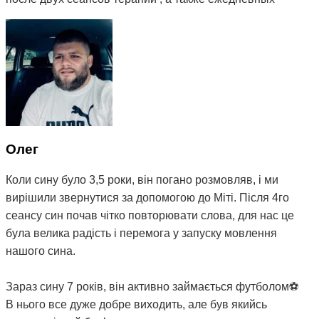
упражнений, назначеных мне Митей, моё состояние
улучшилось, пропала боль в шее и плечах и самое
главное - звон стал гораздо тише, а иногда стихает
вовсе. Поэтому я могу рекомендовать остеопата Митю
ибо из всей цепочки людей к которым я обращался с
моей проблемой - это первый и единственный человек
который мне реально помогает) Огромное вам спасибо
😌
Олег
Коли сину було 3,5 роки, він погано розмовляв, і ми
вирішили звернутися за допомогою до Міті. Після 4го
сеансу син почав чітко повторювати слова, для нас це
була велика радість і перемога у запуску мовлення
нашого сина.
Зараз сину 7 років, він активно займається футболом⚽️
В нього все дуже добре виходить, але був якийсь