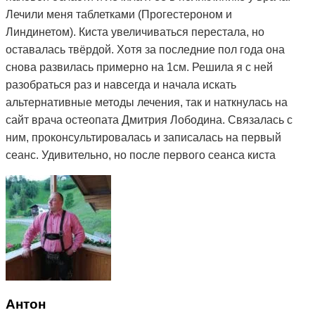
Лечили меня таблетками (Прогестероном и
Линдинетом). Киста увеличиваться перестала, но
оставалась твёрдой. Хотя за последние пол года она
снова развилась примерно на 1см. Решила я с ней
разобраться раз и навсегда и начала искать
альтернативные методы лечения, так и наткнулась на
сайт врача остеопата Дмитрия Лободина. Связалась с
ним, проконсультировалась и записалась на первый
сеанс. Удивительно, но после первого сеанса киста
стала мягкой. Я стала посещать сеансы по назначению
Дмитрия и спустя 3 месяца она полностью рассосалась.
Как это работает, вообще не понимаю. То чего
лекарства не смогли седлать за полтора года, смог
сделать Дмитрий и за такой небольшой срок. Врач в
поликлинике сказал, что мне просто повезло и я на
опытного специалиста наткнулась. А ещё говорят, что
здоровье за деньги не купишь. Я вот купила и спасибо
Антон
за это вам Дмитрий.