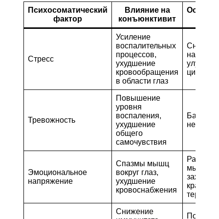
Психосоматический
Влияние на
Остеопа
фактор
конъюнктивит
по
Усиление
воспалительных
Снижен
процессов,
напряже
Стресс
ухудшение
улучшен
кровообращения
циркуля
в области глаз
Повышение
уровня
воспаления,
Баланси
Тревожность
ухудшение
нервной
общего
самочувствия
Работа с
Спазмы мышц
мышечн
Эмоциональное
вокруг глаз,
зажимам
напряжение
ухудшение
краниос
кровоснабжения
терапия
Снижение
Поддерж