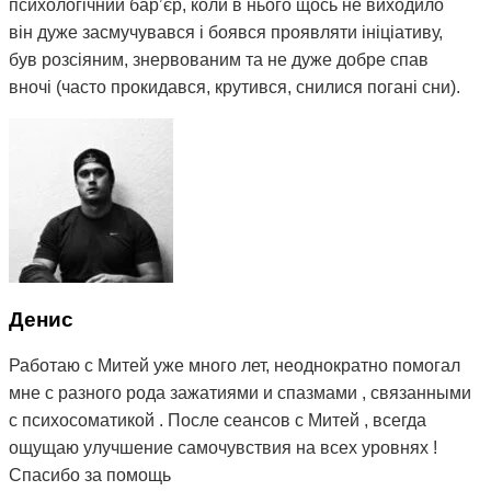
психологічний барʼєр, коли в нього щось не виходило
він дуже засмучувався і боявся проявляти ініціативу,
був розсіяним, знервованим та не дуже добре спав
вночі (часто прокидався, крутився, снилися погані сни).
Вирішили знов звернутися до Міті. Після пройдених 5
сеансів та протягом місяця, ми бачили зміни з поведінці
сина, він почав менше засмучуватися при невдачах,
почав проявляти ініціативу, гарно навчатися, більш
уважнішим та дисциплінованим і набагато краще почав
спати вночі.
Разом з сином записали до Міті молодшу дочку 5 років,
так як в неї були проблеми зі сном, нервозність, капризи
Денис
та залежність від планшету. Після сеансів Міті, дочка
почала менше капризувати, сон покращився, і
Работаю с Митей уже много лет, неоднократно помогал
позбулася залежності від планшету 🙌🏻
мне с разного рода зажатиями и спазмами , связанными
с психосоматикой . После сеансов с Митей , всегда
Дуже дякую Міті за допомогу, професіоналізм, підхід до
ощущаю улучшение самочувствия на всех уровнях !
дітей та людяність 🤝
Спасибо за помощь