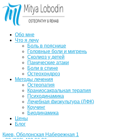
Обо мне
Что я лечу
Боль в пояснице
Головные боли и мигрень
Сколиоз у детей
Панические атаки
Боли в спине
Остеохондроз
Методы лечения
Остеопатия
Краниосакральная терапия
Психодинамика
Лечебная физкультура (ЛФК)
Коучинг
Биодинамика
Цены
Блог
Киев, Оболонская Набережная 1