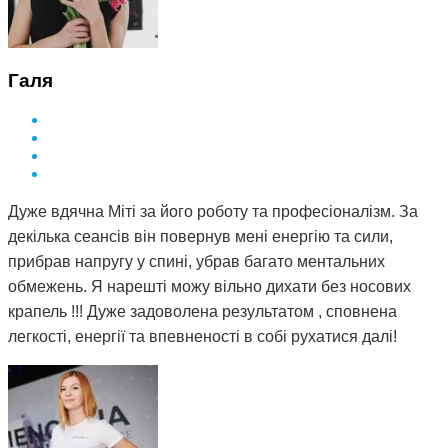
Галя
Дуже вдячна Міті за його роботу та професіоналізм. За
декілька сеансів він повернув мені енергію та сили,
прибрав напругу у спині, убрав багато ментальних
обмежень. Я нарешті можу вільно дихати без носових
крапель !!! Дуже задоволена результатом , сповнена
легкості, енергії та впевненості в собі рухатися далі!