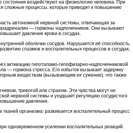
ые состояния воздействуют на физиологию человека. При
тся сложные процессы, которые приводят к повышению
 часть автономной нервной системы, отвечающая за
и норадреналин — гормоны надпочечников. Они вызывают
повышает давление крови в сосудах.
внутренней оболочки сосудов. Нарушается её способность
развитию спазмов и воспалительных процессов в сосудах,
рез активацию гипоталамо-гипофизарно-надпочечниковой
ола — гормона стресса. Его избыток вызывает задержку
икторным веществам (вызывающим их сужение), что также
евом, тревогой или страхом. Эти чувства могут не
ской нервной системы и ухудшает регуляцию сосудистого
з повышение давления.
в тканей организма: развивается воспалительный процесс
 при одновременном усилении воспалительных реакций.