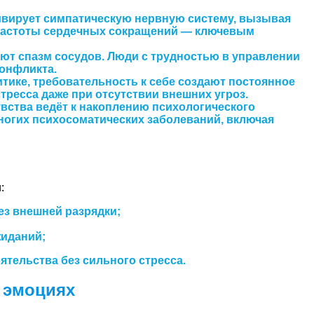
ивирует симпатическую нервную систему, вызывая
 частоты сердечных сокращений — ключевым
т спазм сосудов. Люди с трудностью в управлении
конфликта.
тике, требовательность к себе создают постоянное
тресса даже при отсутствии внешних угроз.
вства ведёт к накоплению психологического
ногих психосоматических заболеваний, включая
:
ез внешней разрядки;
жиданий;
тельства без сильного стресса.
в эмоциях