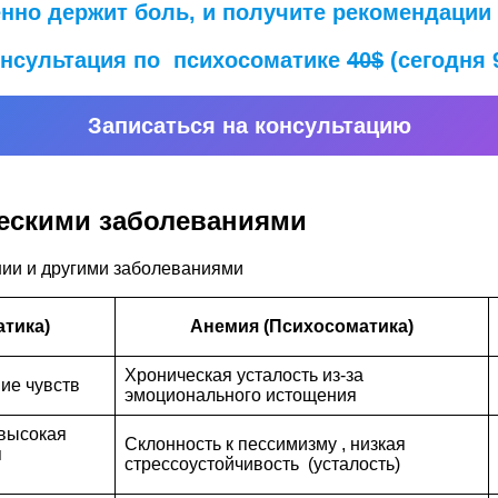
менно держит боль, и получите рекомендации
нсультация по психосоматике
40$
(сегодня 
Записаться на консультацию
ческими заболеваниями
ии и другими заболеваниями
тика)
Анемия (Психосоматика)
Хроническая усталость из-за
ние чувств
эмоционального истощения
 высокая
Склонность к пессимизму , низкая
я
стрессоустойчивость (усталость)