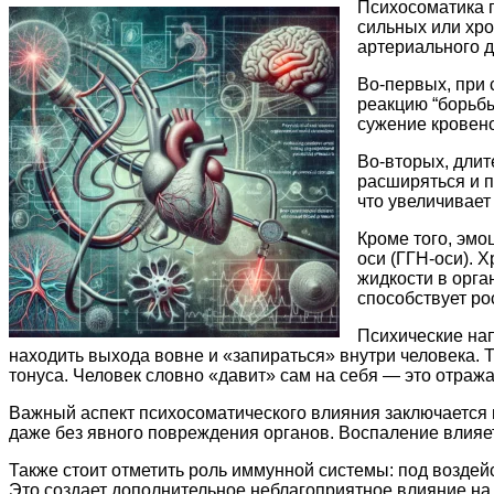
Психосоматика г
сильных или хр
артериального 
Во-первых, при 
реакцию “борьбы
сужение кровено
Во-вторых, длит
расширяться и п
что увеличивает
Кроме того, эм
оси (ГГН-оси). 
жидкости в орга
способствует ро
Психические нап
находить выхода вовне и «запираться» внутри человека. 
тонуса. Человек словно «давит» сам на себя — это отраж
Важный аспект психосоматического влияния заключается 
даже без явного повреждения органов. Воспаление влияет
Также стоит отметить роль иммунной системы: под возде
Это создает дополнительное неблагоприятное влияние на 