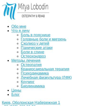
Обо мне
Что я лечу
Боль в пояснице
Головные боли и мигрень
Сколиоз у детей
Панические атаки
Боли в спине
Остеохондроз
Методы лечения
Остеопатия
Краниосакральная терапия
Психодинамика
Лечебная физкультура (ЛФК)
Коучинг
Биодинамика
Цены
Блог
Киев, Оболонская Набережная 1