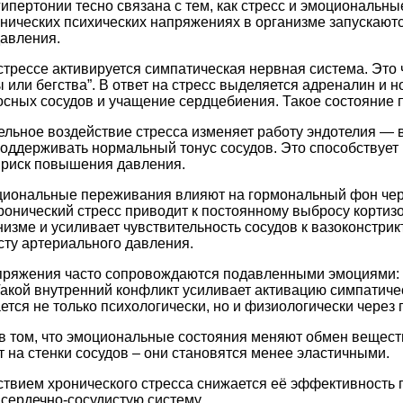
ипертонии тесно связана с тем, как стресс и эмоциональн
онических психических напряжениях в организме запускаю
давления.
стрессе активируется симпатическая нервная система. Это
 или бегства”. В ответ на стресс выделяется адреналин 
сных сосудов и учащение сердцебиения. Такое состояние 
ельное воздействие стресса изменяет работу эндотелия — 
оддерживать нормальный тонус сосудов. Это способствует 
 риск повышения давления.
оциональные переживания влияют на гормональный фон че
Хронический стресс приводит к постоянному выбросу кортиз
низме и усиливает чувствительность сосудов к вазоконстр
сту артериального давления.
ряжения часто сопровождаются подавленными эмоциями: гн
Такой внутренний конфликт усиливает активацию симпатиче
ается не только психологически, но и физиологически чере
в том, что эмоциональные состояния меняют обмен вещест
 на стенки сосудов – они становятся менее эластичными.
йствием хронического стресса снижается её эффективность
сердечно-сосудистую систему.