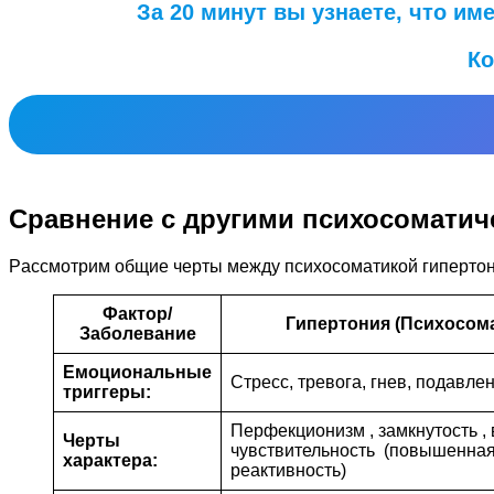
За 20 минут вы узнаете, что и
Ко
Cравнение с другими психосомати
Pассмотрим общие черты между психосоматикой гипертон
Фактор/
Гипертония (Психосома
Заболевание
Eмоциональные
Стресс, тревога, гнев, подавле
триггеры:
Перфекционизм , замкнутость ,
Черты
чувствительность (повышенна
характера:
реактивность)