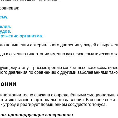
ровневая:
ему.
елия.
удов.
ряжение организма.
вого повышения артериального давления у людей с выраже
а к лечению гипертонии именно как психосоматического за
едующему этапу – рассмотрению конкретных психосоматичес
кого давления по сравнению с другими заболеваниями тако
тонии
гипертонии тесно связана с определёнными эмоциональным
звитию высокого артериального давления. В основе лежит
к угрозу и реагирует повышением сосудистого тонуса.
ции, провоцирующие гипертонию