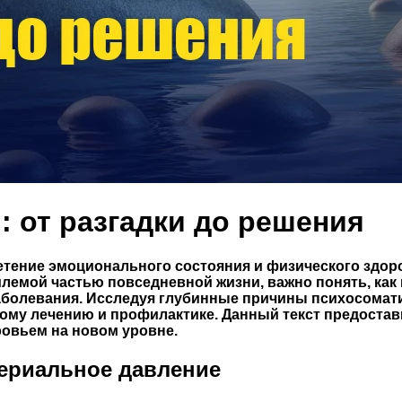
: от разгадки до решения
етение эмоционального состояния и физического здо
емлемой частью повседневной жизни, важно понять, ка
заболевания. Исследуя глубинные причины психосомат
ному лечению и профилактике. Данный текст предостав
ровьем на новом уровне.
ериальное давление