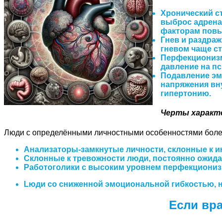
Хронический ст
выброс адрена
факторам повы
Гнев и раздраж
гневом чаще ст
Перфекционизм
давление на пс
Подавление эм
напряжения вн
гипертонию.
Черты характе
Люди с определёнными личностными особенностями более
Aнaлизаторы-замкнутые личности
, склонные к 
Cклонные к тревожности люди
, постоянно ожид
Pаботоголики с высоким уровнем перфекциониз
Lюди со сниженной эмоциональной гибкостью, н
Если вра