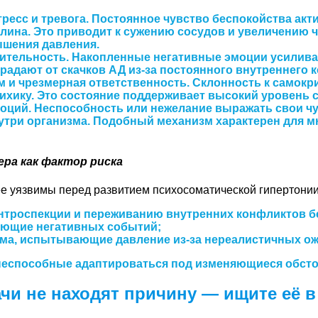
ресс и тревога.
Постоянное чувство беспокойства акт
лина. Это приводит к сужению сосудов и увеличению
шения давления.
ительность.
Накопленные негативные эмоции усиливаю
радают от скачков АД из-за постоянного внутреннего 
 и чрезмерная ответственность.
Склонность к самокри
ихику. Это состояние поддерживает высокий уровень с
оций.
Неспособность или нежелание выражать свои чу
утри организма. Подобный механизм характерен для м
ра как фактор риска
 уязвимы перед развитием психосоматической гипертонии
интроспекции и переживанию внутренних конфликтов б
ающие негативных событий;
ма, испытывающие давление из-за нереалистичных о
еспособные адаптироваться под изменяющиеся обстоя
чи не находят причину — ищите её 