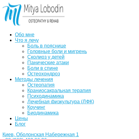
Обо мне
Что я лечу
Боль в пояснице
Головные боли и мигрень
Сколиоз у детей
Панические атаки
Боли в спине
Остеохондроз
Методы лечения
Остеопатия
Краниосакральная терапия
Психодинамика
Лечебная физкультура (ЛФК)
Коучинг
Биодинамика
Цены
Блог
Киев, Оболонская Набережная 1