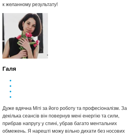
к желанному результату!
Галя
Дуже вдячна Міті за його роботу та професіоналізм. За
декілька сеансів він повернув мені енергію та сили,
прибрав напругу у спині, убрав багато ментальних
обмежень. Я нарешті можу вільно дихати без носових