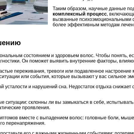
Таким образом, научные данные по
комплексный процесс
, включающ
вызванные психоэмоциональными фа
более эффективным методам лечени
ешению
нальным состоянием и здоровьем волос. Чтобы понять, ес
агностики. Он поможет выявить внутренние факторы, влияю
астые переживания, тревоги или подавленное настроение 
ситуации или события, которые вызывают у вас сильное э
й усталости и нарушений сна. Недостаток отдыха снижает 
е ситуации: склонны ли вы замыкаться в себе, испытывать
тические проявления.
мптомов вместе с выпадением волос: головные боли, мыш
ого перенапряжения.
поставьте его с важными жизненными событиями: потерями