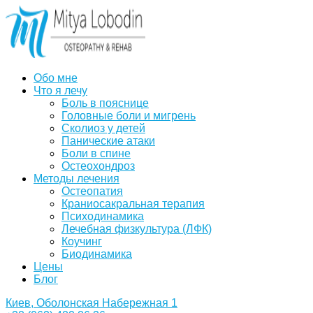
Обо мне
Что я лечу
Боль в пояснице
Головные боли и мигрень
Сколиоз у детей
Панические атаки
Боли в спине
Остеохондроз
Методы лечения
Остеопатия
Краниосакральная терапия
Психодинамика
Лечебная физкультура (ЛФК)
Коучинг
Биодинамика
Цены
Блог
Киев, Оболонская Набережная 1