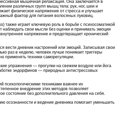
рессивная мышечная релаксация. Она заключается в
ении различных групп мышц тела: рук, ног, шеи и
нижает физическое напряжение от стресса и улучшает
ажный фактор для питания волосяных луковиц.
s) также играет ключевую роль в борьбе с психосоматикой
т наблюдать свои мысли без оценки и принимать эмоции
ет внутреннее напряжение и предотвращает хронический
ся вести дневник настроений или эмоций. Записывая свои
ко раз в неделю, человек лучше понимает триггеры
но применять техники саморегуляции.
ские упражнения — прогулки на свежем воздухе или йога
аботке эндорфинов — природных антистрессовых
ий психологическими техниками важнее их
степенное внедрение этих методов позволяет
е состояние без дополнительного давления на себя.
ию осознанности и ведение дневника помогает уменьшить