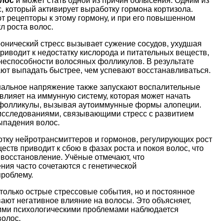
олос
и может стать одной из причин облысения. Одним из
, который активирует выработку гормона кортизола.
т рецепторы к этому гормону, и при его повышенном
л роста волос.
онический стресс вызывает сужение сосудов, ухудшая
риводит к недостатку кислорода и питательных веществ,
еспособности волосяных фолликулов. В результате
ют выпадать быстрее, чем успевают восстанавливаться.
альное напряжение также запускают воспалительные
влияет на иммунную систему, которая может начать
 фолликулы, вызывая аутоиммунные формы алопеции.
исследованиями, связывающими стресс с развитием
ыпадения волос.
ботку нейротрансмиттеров и гормонов, регулирующих рост
ств приводит к сбою в фазах роста и покоя волос, что
 восстановление. Учёные отмечают, что
ия часто сочетаются с генетической
проблему.
 только острые стрессовые события, но и постоянное
ют негативное влияние на волосы. Это объясняет,
кими психологическими проблемами наблюдается
волос.