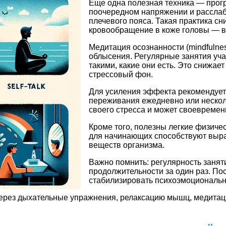
Еще одна полезная техника — прог
поочередном напряжении и расслабл
плечевого пояса. Такая практика с
кровообращение в коже головы — в
Медитация осознанности (mindfulnes
облысения. Регулярные занятия уча
такими, какие они есть. Это снижа
стрессовый фон.
Для усиления эффекта рекомендует
переживания ежедневно или несколь
своего стресса и может своевремен
Кроме того, полезны легкие физиче
для начинающих способствуют выр
веществ организма.
Важно помнить: регулярность занят
продолжительности за один раз. По
стабилизировать психоэмоционально
через дыхательные упражнения, релаксацию мышц, медитац