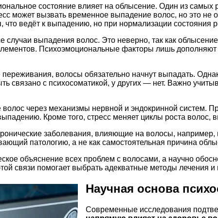
иональное состояние влияет на облысение. Один из самых 
сс может вызвать временное выпадение волос, но это не оз
 что ведёт к выпадению, но при нормализации состояния р
 случаи выпадения волос. Это неверно, так как облысение
ементов. Психоэмоциональные факторы лишь дополняют кар
е переживания, волосы обязательно начнут выпадать. Одна
ть связано с психосоматикой, у других — нет. Важно учиты
е волос через механизмы нервной и эндокринной систем. П
 выпадению. Кроме того, стресс меняет циклы роста волос
ь хронические заболевания, влияющие на волосы, например
ивающий патологию, а не как самостоятельная причина облы
еское объяснение всех проблем с волосами, а научно обос
той связи помогает выбрать адекватные методы лечения и
Научная основа псих
Современные исследования подтве