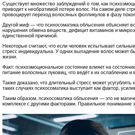
Существует множество заблуждений о том, как психоэмоц
приводит к необратимой потере волос. На самом деле стре
провоцирует переход волосяных фолликулов в фазу покоя,
Другой миф — что психосоматика облысения объясняет все
нарушения обмена веществ, дефицит витаминов и микроэл
единственной причиной.
Некоторые считают, что если человек испытывает сильны
стресс индивидуальна. У одних выпадение волос может бы
жизни.
Факт: психоэмоциональное состояние влияет на состояни
питание волосяных луковиц, что ведёт к их ослаблению и
Также доказано, что длительный стресс может усугублят
таких случаях психосоматика выступает как фактор, усил
Таким образом, психосоматика облысения — это не магич
комплексе с другими факторами. Правильное понимание э