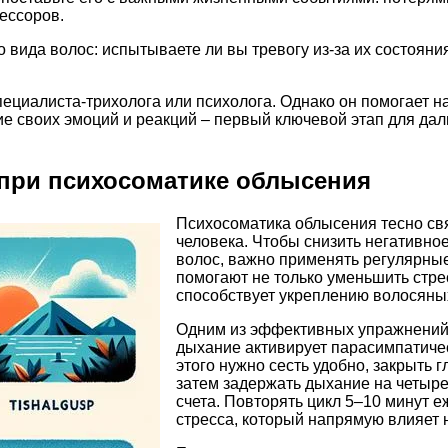
ессоров.
вида волос: испытываете ли вы тревогу из-за их состояни
специалиста-трихолога или психолога. Однако он помогает 
ние своих эмоций и реакций – первый ключевой этап для д
при психосоматике облысения
Психосоматика облысения тесно св
человека. Чтобы снизить негативн
волос, важно применять регулярны
помогают не только уменьшить стрес
способствует укреплению волосяны
Одним из эффективных упражнений 
дыхание активирует парасимпатиче
этого нужно сесть удобно, закрыть г
затем задержать дыхание на четыре
счета. Повторять цикл 5–10 минут 
стресса, который напрямую влияет 