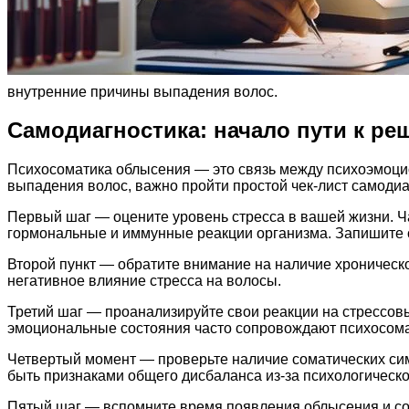
внутренние причины выпадения волос.
Самодиагностика: начало пути к р
Психосоматика облысения — это связь между психоэмоцио
выпадения волос, важно пройти простой чек-лист самоди
Первый шаг — оцените уровень стресса в вашей жизни. Ч
гормональные и иммунные реакции организма. Запишите 
Второй пункт — обратите внимание на наличие хроническо
негативное влияние стресса на волосы.
Третий шаг — проанализируйте свои реакции на стрессовы
эмоциональные состояния часто сопровождают психосома
Четвертый момент — проверьте наличие соматических си
быть признаками общего дисбаланса из-за психологическ
Пятый шаг — вспомните время появления облысения и со