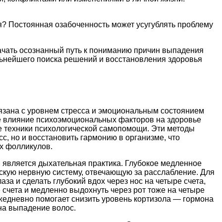
я? Постоянная озабоченность может усугублять проблему
начать осознанный путь к пониманию причин выпадения
альнейшего поиска решений и восстановления здоровья
язана с уровнем стресса и эмоциональным состоянием
ое влияние психоэмоциональных факторов на здоровье
е техники психологической самопомощи. Эти методы
с, но и восстановить гармонию в организме, что
х фолликулов.
является дыхательная практика. Глубокое медленное
скую нервную систему, отвечающую за расслабление. Для
лаза и сделать глубокий вдох через нос на четыре счета,
 счета и медленно выдохнуть через рот тоже на четыре
ежедневно помогает снизить уровень кортизола — гормона
на выпадение волос.