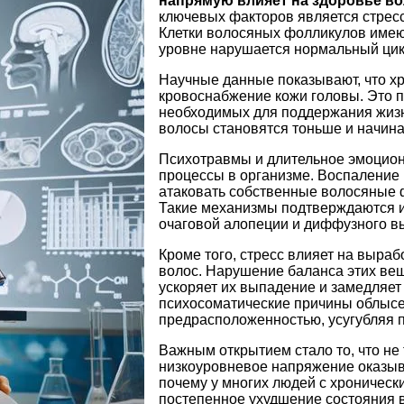
напрямую влияет на здоровье в
ключевых факторов является стресс
Клетки волосяных фолликулов имею
уровне нарушается нормальный цик
Научные данные показывают, что хр
кровоснабжение кожи головы. Это п
необходимых для поддержания жизн
волосы становятся тоньше и начина
Психотравмы и длительное эмоцион
процессы в организме. Воспаление 
атаковать собственные волосяные
Такие механизмы подтверждаются 
очаговой алопеции и диффузного в
Кроме того, стресс влияет на выра
волос. Нарушение баланса этих веще
ускоряет их выпадение и замедляет
психосоматические причины облысен
предрасположенностью, усугубляя 
Важным открытием стало то, что не
низкоуровневое напряжение оказыва
почему у многих людей с хроничес
постепенное ухудшение состояния 