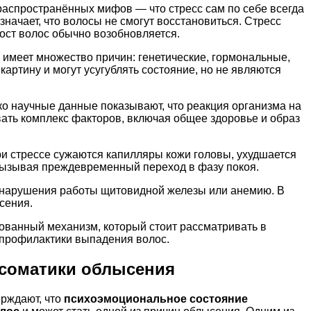
распространённых мифов — что стресс сам по себе всегда
начает, что волосы не смогут восстановиться. Стресс
ост волос обычно возобновляется.
 имеет множество причин: генетические, гормональные,
тину и могут усугублять состояние, но не являются
ко научные данные показывают, что реакция организма на
вать комплекс факторов, включая общее здоровье и образ
ри стрессе сужаются капилляры кожи головы, ухудшается
, вызывая преждевременный переход в фазу покоя.
, нарушения работы щитовидной железы или анемию. В
сения.
нованный механизм, который стоит рассматривать в
 профилактики выпадения волос.
осоматики облысения
рждают, что
психоэмоциональное состояние