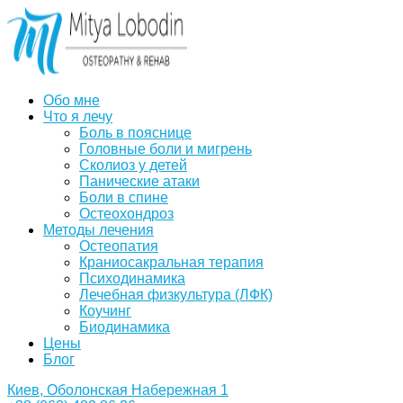
Обо мне
Что я лечу
Боль в пояснице
Головные боли и мигрень
Сколиоз у детей
Панические атаки
Боли в спине
Остеохондроз
Методы лечения
Остеопатия
Краниосакральная терапия
Психодинамика
Лечебная физкультура (ЛФК)
Коучинг
Биодинамика
Цены
Блог
Киев, Оболонская Набережная 1