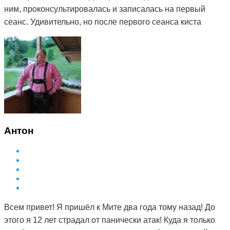
ним, проконсультировалась и записалась на первый
сеанс. Удивительно, но после первого сеанса киста
стала мягкой. Я стала посещать сеансы по назначению
Дмитрия и спустя 3 месяца она полностью рассосалась.
Как это работает, вообще не понимаю. То чего
лекарства не смогли седлать за полтора года, смог
сделать Дмитрий и за такой небольшой срок. Врач в
поликлинике сказал, что мне просто повезло и я на
опытного специалиста наткнулась. А ещё говорят, что
здоровье за деньги не купишь. Я вот купила и спасибо
Антон
за это вам Дмитрий.
Всем привет! Я пришёл к Мите два года тому назад! До
этого я 12 лет страдал от панически атак! Куда я только