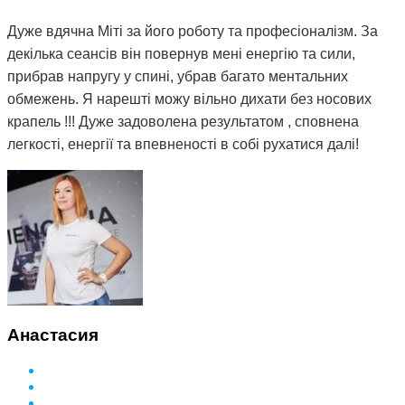
Дуже вдячна Міті за його роботу та професіоналізм. За
декілька сеансів він повернув мені енергію та сили,
прибрав напругу у спині, убрав багато ментальних
обмежень. Я нарешті можу вільно дихати без носових
крапель !!! Дуже задоволена результатом , сповнена
легкості, енергії та впевненості в собі рухатися далі!
Анастасия