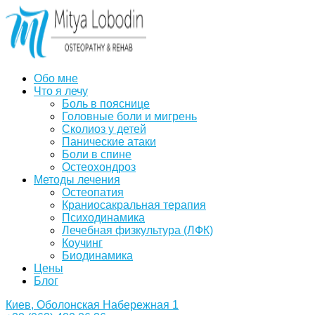
Обо мне
Что я лечу
Боль в пояснице
Головные боли и мигрень
Сколиоз у детей
Панические атаки
Боли в спине
Остеохондроз
Методы лечения
Остеопатия
Краниосакральная терапия
Психодинамика
Лечебная физкультура (ЛФК)
Коучинг
Биодинамика
Цены
Блог
Киев, Оболонская Набережная 1