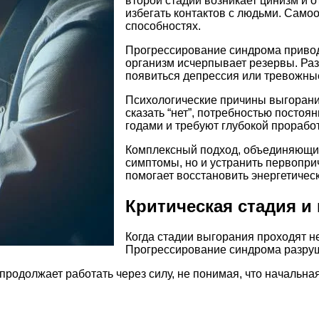
второй стадии возникает цинизм и 
избегать контактов с людьми. Само
способностях.
Прогрессирование синдрома приводи
организм исчерпывает резервы. Ра
появиться депрессия или тревожны
Психологические причины выгорани
сказать “нет”, потребностью посто
годами и требуют глубокой проработ
Комплексный подход, объединяющий 
симптомы, но и устранить первопр
помогает восстановить энергетическ
Критическая стадия и
Когда стадии выгорания проходят н
Прогрессирование синдрома разруша
продолжает работать через силу, не понимая, что начальн