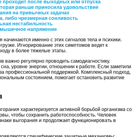
не проходит после выходных или отпуска
оторая раньше приносила удовольствие
мания на привычных задачах
а, либо чрезмерная сонливость
ьная нестабильность
 мышечное напряжение
начинаются именно с этих сигналов тела и психики.
грузке. Игнорирование этих симптомов ведет к
ходу в более тяжелые этапы.
в важно регулярно проводить самодиагностику.
сна, уровне энергии, отношении к работе. Если заметили
 за профессиональной поддержкой. Комплексный подход,
иональным состоянием, помогает остановить развитие
я
горания характеризуется активной борьбой организма со
ервы, чтобы сохранить работоспособность. Человек
знаки выгорания и продолжает функционировать в
 появляются специфические защитные механизмы: