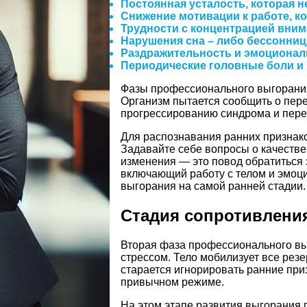
Постоянная усталость, которая 
Снижение мотивации к работе, к
Трудности с концентрацией вни
Нарушения сна – либо бессонниц
Раздражительность и эмоционал
Периодические головные боли и
Фазы профессионального выгорания 
Организм пытается сообщить о пере
прогрессированию синдрома и пере
Для распознавания ранних признако
Задавайте себе вопросы о качестве 
изменения — это повод обратиться
включающий работу с телом и эмоц
выгорания на самой ранней стадии.
Стадия сопротивлени
Вторая фаза профессионального вы
стрессом. Тело мобилизует все рез
старается игнорировать ранние при
привычном режиме.
На этом этапе развития выгорания