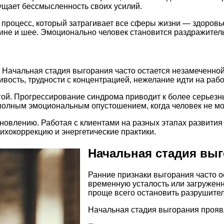
щущает бессмысленность своих усилий.
й процесс, который затрагивает все сферы жизни — здоровь
пине и шее. Эмоционально человек становится раздражите
 Начальная стадия выгорания часто остается незамеченной.
вость, трудности с концентрацией, нежелание идти на рабо
гой. Прогрессирование синдрома приводит к более серьез
 полным эмоциональным опустошением, когда человек не м
новлению. Работая с клиентами на разных этапах развития 
ихокоррекцию и энергетические практики.
Начальная стадия вы
Ранние признаки выгорания часто о
временную усталость или загруженн
проще всего остановить разрушите
Начальная стадия выгорания прояв