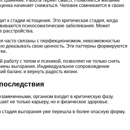
отстранение. Работа теряет смысл. Появляется желание
оценка начинает снижаться. Человек сомневается в своих
т к стадии истощения. Это критическая стадия, когда
звиваются психосоматические заболевания. Может
е расстройства.
я часто связаны с перфекционизмом, невозможностью
янно доказывать свою ценность. Эти паттерны формируются
ки.
работу с телом и психикой, позволяет не только снять
ичины выгорания. Индивидуальное сопровождение
ий баланс и вернуть радость жизни.
 последствия
езамеченными, организм входит в критическую фазу.
ет не только карьеру, но и физическое здоровье.
ая стадия выгорания уже перешла в более опасную форму.