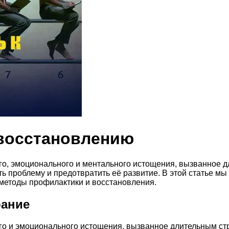
 восстановлению
о, эмоционального и ментального истощения, вызванное д
ь проблему и предотвратить её развитие. В этой статье м
м методы профилактики и восстановления.
рание
о и эмоционального истощения, вызванное длительным стре