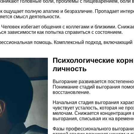
озникают головные боли, проблемы с пищеварением, боли 
 ощущает полную апатию и безразличие. Пропадает интерес
яется смысл деятельности.
Человек избегает общения с коллегами и близкими. Снижае
ься зависимости как попытка справиться с состоянием.
фессиональная помощь. Комплексный подход, включающий ра
Психологические корн
личность
Выгорание развивается постепенно,
Понимание стадий выгорания помог
восстановление.
Начальная стадия выгорания харак
чувствует усталость, которая не пр
мелочам. Снижается концентрация 
выгорания, списывая их на временн
Фазы профессионального выгорани