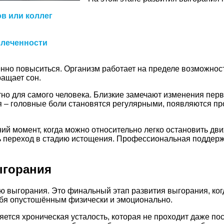
в или коллег
влеченности
нно повыситься. Организм работает на пределе возможност
ращает сон.
но для самого человека. Близкие замечают изменения перв
я – головные боли становятся регулярными, появляются п
ий момент, когда можно относительно легко остановить дви
ть переход в стадию истощения. Профессиональная поддерж
ыгорания
ю выгорания. Это финальный этап развития выгорания, ког
ебя опустошённым физически и эмоционально.
ется хроническая усталость, которая не проходит даже по