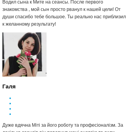
Водил сына к Мите на сеансы. После первого
знакомства , мой сын просто рванул к нашей цели! От
души спасибо тебе большое. Ты реально нас приблизил
к желанному результату!
Галя
Дуже вдячна Міті за його роботу та професіоналізм. За