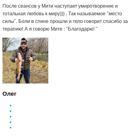
После сеансов у Мити наступает умиротворение и
тотальная любовь к миру))) . Так называемое "место
силы". Боли в спине прошли и тело говорит спасибо за
терапию! А я говорю Мите : "Благодарю! "
Олег