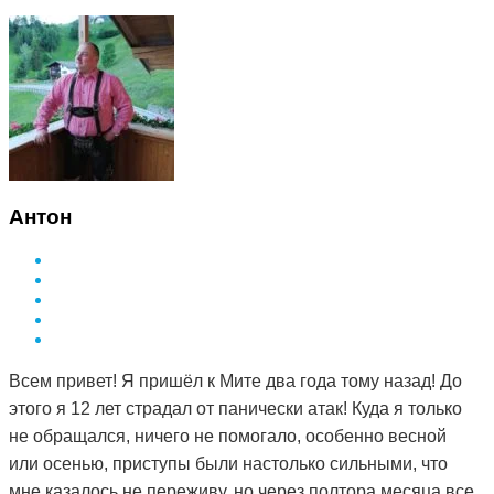
стала мягкой. Я стала посещать сеансы по назначению
Дмитрия и спустя 3 месяца она полностью рассосалась.
Как это работает, вообще не понимаю. То чего
лекарства не смогли седлать за полтора года, смог
сделать Дмитрий и за такой небольшой срок. Врач в
поликлинике сказал, что мне просто повезло и я на
опытного специалиста наткнулась. А ещё говорят, что
здоровье за деньги не купишь. Я вот купила и спасибо
Антон
за это вам Дмитрий.
Всем привет! Я пришёл к Мите два года тому назад! До
этого я 12 лет страдал от панически атак! Куда я только
не обращался, ничего не помогало, особенно весной
или осенью, приступы были настолько сильными, что
мне казалось не переживу, но через полтора месяца все