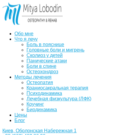
Обо мне
Что я лечу
Боль в пояснице
Головные боли и мигрень
Сколиоз у детей
Панические атаки
Боли в спине
Остеохондроз
Методы лечения
Остеопатия
Краниосакральная терапия
Психодинамика
Лечебная физкультура (ЛФК)
Коучинг
Биодинамика
Цены
Блог
Киев, Оболонская Набережная 1