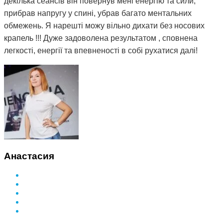
декілька сеансів він повернув мені енергію та сили,
прибрав напругу у спині, убрав багато ментальних
обмежень. Я нарешті можу вільно дихати без носових
крапель !!! Дуже задоволена результатом , сповнена
легкості, енергії та впевненості в собі рухатися далі!
Анастасия