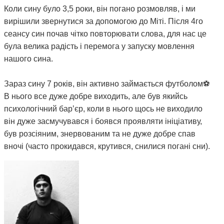
Коли сину було 3,5 роки, він погано розмовляв, і ми
вирішили звернутися за допомогою до Міті. Після 4го
сеансу син почав чітко повторювати слова, для нас це
була велика радість і перемога у запуску мовлення
нашого сина.
Зараз сину 7 років, він активно займається футболом⚽️
В нього все дуже добре виходить, але був якийсь
психологічний барʼєр, коли в нього щось не виходило
він дуже засмучувався і боявся проявляти ініціативу,
був розсіяним, знервованим та не дуже добре спав
вночі (часто прокидався, крутився, снилися погані сни).
Вирішили знов звернутися до Міті. Після пройдених 5
сеансів та протягом місяця, ми бачили зміни з поведінці
сина, він почав менше засмучуватися при невдачах,
почав проявляти ініціативу, гарно навчатися, більш
уважнішим та дисциплінованим і набагато краще почав
спати вночі.