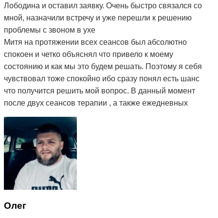
Лободина и оставил заявку. Очень быстро связался со
мной, назначили встречу и уже перешли к решению
проблемы с звоном в ухе
Митя на протяжении всех сеансов был абсолютно
спокоен и четко объяснял что привело к моему
состоянию и как мы это будем решать. Поэтому я себя
чувствовал тоже спокойно ибо сразу понял есть шанс
что получится решить мой вопрос. В данный момент
после двух сеансов терапии , а также ежедневных
упражнений, назначеных мне Митей, моё состояние
улучшилось, пропала боль в шее и плечах и самое
главное - звон стал гораздо тише, а иногда стихает
вовсе. Поэтому я могу рекомендовать остеопата Митю
ибо из всей цепочки людей к которым я обращался с
моей проблемой - это первый и единственный человек
который мне реально помогает) Огромное вам спасибо
😌
Олег