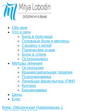
Обо мне
Что я лечу
Боль в пояснице
Головные боли и мигрень
Сколиоз у детей
Панические атаки
Боли в спине
Остеохондроз
Методы лечения
Остеопатия
Краниосакральная терапия
Психодинамика
Лечебная физкультура (ЛФК)
Коучинг
Биодинамика
Цены
Блог
Киев, Оболонская Набережная 1