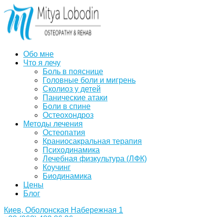
Обо мне
Что я лечу
Боль в пояснице
Головные боли и мигрень
Сколиоз у детей
Панические атаки
Боли в спине
Остеохондроз
Методы лечения
Остеопатия
Краниосакральная терапия
Психодинамика
Лечебная физкультура (ЛФК)
Коучинг
Биодинамика
Цены
Блог
Киев, Оболонская Набережная 1