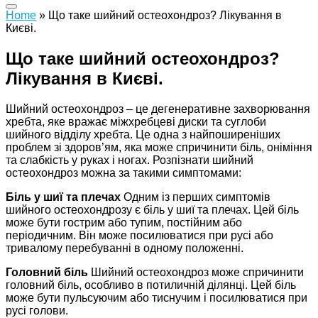
Home
»
Що таке шийний остеохондроз? Лікування в
Києві.
Що таке шийний остеохондроз?
Лікування в Києві.
Шийний остеохондроз – це дегенеративне захворювання
хребта, яке вражає міжхребцеві диски та суглоби
шийного відділу хребта. Це одна з найпоширеніших
проблем зі здоров’ям, яка може спричинити біль, оніміння
та слабкість у руках і ногах. Розпізнати шийний
остеохондроз можна за такими симптомами:
Біль у шиї та плечах
Одним із перших симптомів
шийного остеохондрозу є біль у шиї та плечах. Цей біль
може бути гострим або тупим, постійним або
періодичним. Він може посилюватися при русі або
тривалому перебуванні в одному положенні.
Головний біль
Шийний остеохондроз може спричинити
головний біль, особливо в потиличній ділянці. Цей біль
може бути пульсуючим або тиснучим і посилюватися при
русі голови.