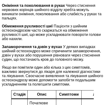
Оніміння та поколювання в руках
Через стиснення
нервових корінців шийного відділу хребта можуть
виникати оніміння, поколювання або слабкість у руках та
пальцях.
Обмеження рухливості шиї
Пацієнти з шийним
остеохондрозом часто скаржаться на обмеження
рухливості шиї, що може ускладнювати повороти голови
або нахили.
Запаморочення та дзвін у вухах
У деяких випадках
шийний остеохондроз може спричинити запаморочення,
дзвін у вухах або порушення рівноваги через стиснення
судин, що постачають кров до головного мозку.
Якщо ви помітили один або кілька з цих симптомів,
важливо звернутися до лікаря для належної діагностики
та лікування. Своєчасне виявлення та лікування шийного
остеохондрозу може допомогти запобігти подальшим
ускладненням та полегшити симптоми.
Стадія
Опис
Симптоми
Лікув
Початкове