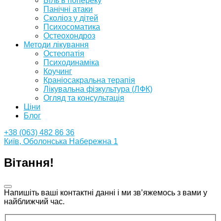
Біль в попереку
Панічні атаки
Сколіоз у дітей
Психосоматика
Остеохондроз
Методи лікування
Остеопатія
Психодинаміка
Коучинг
Краніосакральна терапія
Лікувальна фізкультура (ЛФК)
Огляд та консультація
Ціни
Блог
+38 (063) 482 86 36
Київ, Оболонська Набережна 1
Вітання!
Напишіть ваші контактні данні і ми звʼяжемось з вами у
найближчий час.