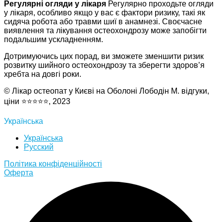
Регулярні огляди у лікаря
Регулярно проходьте огляди
у лікаря, особливо якщо у вас є фактори ризику, такі як
сидяча робота або травми шиї в анамнезі. Своєчасне
виявлення та лікування остеохондрозу може запобігти
подальшим ускладненням.
Дотримуючись цих порад, ви зможете зменшити ризик
розвитку шийного остеохондрозу та зберегти здоров’я
хребта на довгі роки.
© Лікар остеопат у Києві на Оболоні Лободін М. відгуки,
ціни ⭐⭐⭐⭐⭐, 2023
Українська
Українська
Русский
Полiтика конфiденцiйностi
Оферта