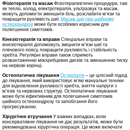
Фізіотерапія та масаж
Фізіотерапевтичні процедури, такі
як тепло, холод, електротерапія, ультразвук та масаж,
можуть допомогти зменшити біль, розслабити м’язи та
покращити рухливість шиї.
Масаж шиї при шийному
остеохондрозі
може бути особливо корисним для
полегшення симптомів.
Кінезіотерапія та вправи
Спеціальні вправи та
кінезіотерапія допоможуть зміцнити м’язи шиї та
плечового поясу, покращити рухливість і стабільність
хребта. Регулярні вправи також сприяють
розвантаженню міжхребцевих дисків та зменшенню тиску
на нервові корінці.
Остеопатичне лікування
Остеопатія
– це цілісний підхід
до лікування, який використовує м’які мануальні техніки
для відновлення рухливості хребта, зняття напруги з
м’язів та нервових структур. Остеопатичне лікування
може бути ефективним для полегшення симптомів
шийного остеохондрозу та запобігання його
прогресуванню.
Хірургічне втручання
У важких випадках, коли
консервативне лікування не дає результатів, може бути
рекомендована хірургічна операція. Це може включати