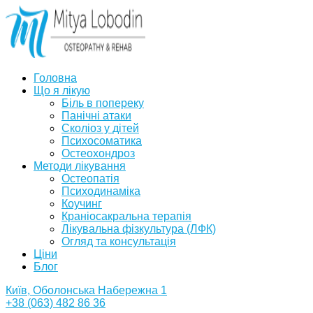
Головна
Що я лікую
Біль в попереку
Панічні атаки
Сколіоз у дітей
Психосоматика
Остеохондроз
Методи лікування
Остеопатія
Психодинаміка
Коучинг
Краніосакральна терапія
Лікувальна фізкультура (ЛФК)
Огляд та консультація
Ціни
Блог
Київ, Оболонська Набережна 1
+38 (063) 482 86 36