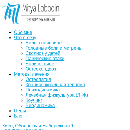
Обо мне
Что я лечу
Боль в пояснице
Головные боли и мигрень
Сколиоз у детей
Панические атаки
Боли в спине
Остеохондроз
Методы лечения
Остеопатия
Краниосакральная терапия
Психодинамика
Лечебная физкультура (ЛФК)
Коучинг
Биодинамика
Цены
Блог
Киев, Оболонская Набережная 1