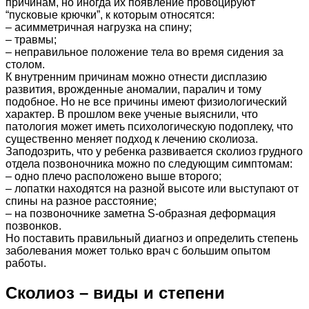
причинам, но иногда их появление провоцируют
“пусковые крючки”, к которым относятся:
– асимметричная нагрузка на спину;
– травмы;
– неправильное положение тела во время сидения за
столом.
К внутренним причинам можно отнести дисплазию
развития, врожденные аномалии, паралич и тому
подобное. Но не все причины имеют физиологический
характер. В прошлом веке ученые выяснили, что
патология может иметь психологическую подоплеку, что
существенно меняет подход к лечению сколиоза.
Заподозрить, что у ребенка развивается сколиоз грудного
отдела позвоночника можно по следующим симптомам:
– одно плечо расположено выше второго;
– лопатки находятся на разной высоте или выступают от
спины на разное расстояние;
– на позвоночнике заметна S-образная деформация
позвонков.
Но поставить правильный диагноз и определить степень
заболевания может только врач с большим опытом
работы.
Сколиоз – виды и степени