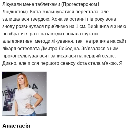
Лікували мене таблетками (Прогестероном і
Ліндінетом). Кіста збільшуватися перестала, але
залишалася твердою. Хоча за останні пів року вона
знову розвинулася приблизно на 1 см. Вирішила я з нею
розібратися раз і назавжди і почала шукати
альтернативні методи лікування, так і натрапила на сайт
лікаря остеопата Дмитра Лободіна. Зв'язалася з ним,
проконсультувалася і записалася на перший сеанс.
Дивно, але після першого сеансу кіста стала м'якою. Я
почала відвідувати сеанси за призначенням Дмитра і
через 3 місяці вона повністю розсмокталася. Як це
працює, взагалі не розумію. Те, чого ліки не змогли
зробити за півтора року, зміг зробити Дмитро і за такий
невеликий термін. Лікар у поліклініці сказав, що мені
просто пощастило і я на досвідченого фахівця
натрапила. А ще кажуть, що здоров'я за гроші не купиш.
Я ось купила і спасибі за це вам Дмитро.
Анастасія