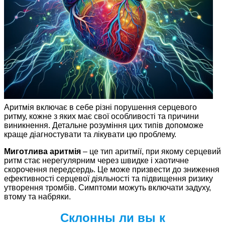
Аритмія включає в себе різні порушення серцевого
ритму, кожне з яких має свої особливості та причини
виникнення. Детальне розуміння цих типів допоможе
краще діагностувати та лікувати цю проблему.
Миготлива аритмія
– це тип аритмії, при якому серцевий
ритм стає нерегулярним через швидке і хаотичне
скорочення передсердь. Це може призвести до зниження
ефективності серцевої діяльності та підвищення ризику
утворення тромбів. Симптоми можуть включати задуху,
втому та набряки.
Склонны ли вы к