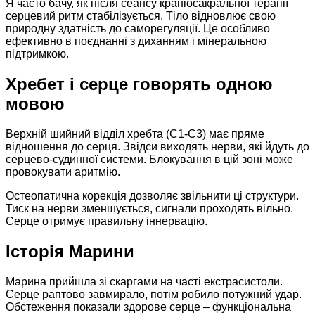
Я часто бачу, як після сеансу краніосакральної терапії
серцевий ритм стабілізується. Тіло відновлює свою
природну здатність до саморегуляції. Це особливо
ефективно в поєднанні з диханням і мінеральною
підтримкою.
Хребет і серце говорять одною
мовою
Верхній шийний відділ хребта (C1-C3) має пряме
відношення до серця. Звідси виходять нерви, які йдуть до
серцево-судинної системи. Блокування в цій зоні може
провокувати аритмію.
Остеопатична корекція дозволяє звільнити ці структури.
Тиск на нерви зменшується, сигнали проходять вільно.
Серце отримує правильну іннервацію.
Історія Марини
Марина прийшла зі скаргами на часті екстрасистоли.
Серце раптово завмирало, потім робило потужний удар.
Обстеження показали здорове серце – функціональна