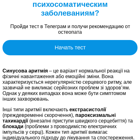
психосоматическим
заболеваниям?
Пройди тест в Телеграм и получи рекомендацию от
остеопата
Начать тест
Синусова аритмія
– це варіант нормальної реакції на
фізичні навантаження або емоційні зміни. Вона
характеризується нерегулярністю серцевого ритму, але
зазвичай не викликає серйозних проблем зі здоров’ям.
Однак у деяких випадках вона може бути симптомом
інших захворювань.
Інші типи аритмії включають
екстрасистолії
(преждевременні скорочення),
пароксизмальні
тахикардії
(внезапні приступи швидкого серцебиття) та
блокади
(проблеми з проводимістю електричних
імпульсів у серці). Кожен тип аритмії вимагає
індивідуального підходу до лікування та спостереження.