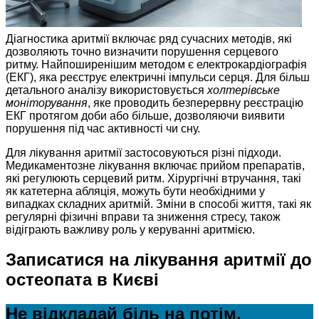
Діагностика аритмії включає ряд сучасних методів, які
дозволяють точно визначити порушення серцевого
ритму. Найпоширенішим методом є електрокардіографія
(ЕКГ), яка реєструє електричні імпульси серця. Для більш
детального аналізу використовується
холтерівське
моніторування
, яке проводить безперервну реєстрацію
ЕКГ протягом доби або більше, дозволяючи виявити
порушення під час активності чи сну.
Для лікування аритмії застосовуються різні підходи.
Медикаментозне лікування включає прийом препаратів,
які регулюють серцевий ритм. Хірургічні втручання, такі
як катетерна абляція, можуть бути необхідними у
випадках складних аритмій. Зміни в способі життя, такі як
регулярні фізичні вправи та зниження стресу, також
відіграють важливу роль у керуванні аритмією.
Записатися на лікування аритмії до
остеопата в Києві
Не відкладай біль на потім.