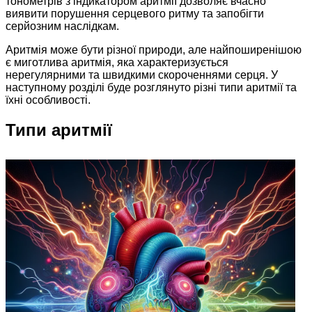
тонометрів з індикатором аритмії дозволяє вчасно
виявити порушення серцевого ритму та запобігти
серйозним наслідкам.
Аритмія може бути різної природи, але найпоширенішою
є миготлива аритмія, яка характеризується
нерегулярними та швидкими скороченнями серця. У
наступному розділі буде розглянуто різні типи аритмії та
їхні особливості.
Типи аритмії