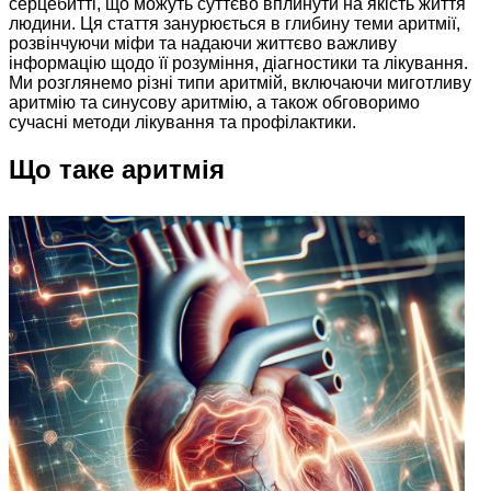
серцебитті, що можуть суттєво вплинути на якість життя
людини. Ця стаття занурюється в глибину теми аритмії,
розвінчуючи міфи та надаючи життєво важливу
інформацію щодо її розуміння, діагностики та лікування.
Ми розглянемо різні типи аритмій, включаючи миготливу
аритмію та синусову аритмію, а також обговоримо
сучасні методи лікування та профілактики.
Що таке аритмія