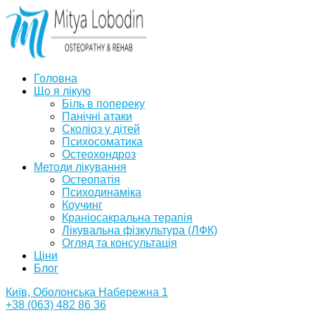
Головна
Що я лікую
Біль в попереку
Панічні атаки
Сколіоз у дітей
Психосоматика
Остеохондроз
Методи лікування
Остеопатія
Психодинаміка
Коучинг
Краніосакральна терапія
Лікувальна фізкультура (ЛФК)
Огляд та консультація
Ціни
Блог
Київ, Оболонська Набережна 1
+38 (063) 482 86 36