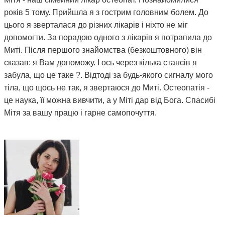
років 5 тому. Прийшла я з гострим головним болем. До
цього я зверталася до різних лікарів і ніхто не міг
допомогти. За порадою одного з лікарів я потрапила до
Миті. Після першого знайомства (безкоштовного) він
сказав: я Вам допоможу. І ось через кілька стансів я
забула, що це таке ?. Відтоді за будь-якого сигналу мого
тіла, що щось не так, я звертаюся до Миті. Остеопатія -
це наука, її можна вивчити, а у Міті дар від Бога. Спасибі
Мітя за вашу працю і гарне самопочуття.