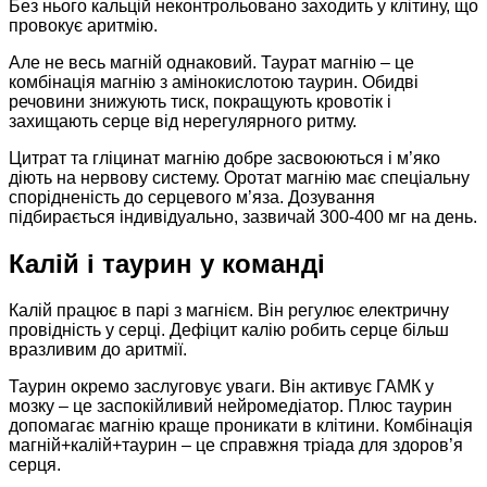
Без нього кальцій неконтрольовано заходить у клітину, що
провокує аритмію.
Але не весь магній однаковий. Таурат магнію – це
комбінація магнію з амінокислотою таурин. Обидві
речовини знижують тиск, покращують кровотік і
захищають серце від нерегулярного ритму.
Цитрат та гліцинат магнію добре засвоюються і м’яко
діють на нервову систему. Оротат магнію має спеціальну
спорідненість до серцевого м’яза. Дозування
підбирається індивідуально, зазвичай 300-400 мг на день.
Калій і таурин у команді
Калій працює в парі з магнієм. Він регулює електричну
провідність у серці. Дефіцит калію робить серце більш
вразливим до аритмії.
Таурин окремо заслуговує уваги. Він активує ГАМК у
мозку – це заспокійливий нейромедіатор. Плюс таурин
допомагає магнію краще проникати в клітини. Комбінація
магній+калій+таурин – це справжня тріада для здоров’я
серця.