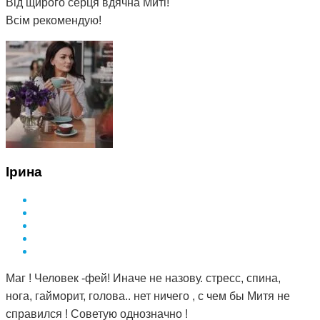
Від щирого серця вдячна Миті!
Всім рекомендую!
Ірина
Маг ! Человек -фей! Иначе не назову. стресс, спина,
нога, гайморит, голова.. нет ничего , с чем бы Митя не
справился ! Советую однозначно !