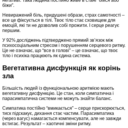
негативі. Така людина постійно живе в стані “бійся або
біжи”.
Невиражений біль, придушені образи, страх самотності –
все це фіксується в тілі. Твоє тіло стає сховищем для
емоцій, які ти не дозволив собі прожити. І серце реагує
першим.
У 92% досліджень підтверджено прямий зв’язок між
психосоціальним стресом і порушенням серцевого ритму.
Це не означає, що “все в голові” – це означає, що твоє
тіло і психіка працюють як єдина система.
Вегетативна дисфункція як корінь
зла
Більшість людей із функціональною аритмією мають
вегетативну дисфункцію. Це стан, коли симпатична і
парасимпатична системи не можуть знайти баланс.
Симпатика постійно “вмикається” – серце прискорюється,
тиск підскакує, дихання стає частим. Парасимпатика
(через вагус) намагається компенсувати, але не завжди
встигає. Результат – хаотичні зміни ритму.