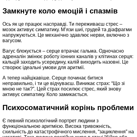
Замкнуте коло емоцій і спазмів
Ось як це працює насправді. Ти переживаєш стрес –
мозок активує симпатику. М’язи шиї, грудей та діафрагми
напружуються. Це механічно здавлює нерви, включно з
вагусом.
Вагус блокується – серце втрачає гальма. Одночасно
адреналін змінює роботу іонних каналів у клітинах серця:
кальцій заходить усередину, калій виходить назовні. Це
створює ідеальні умови для аритмії.
А тепер найцікавіше. Серце починає битися
неправильно, і ти це відчуваєш. Виникає страх: “Що зі
мною не так?”. Цей страх посилює стрес, який знову
активує симпатику. Коло замикається.
Психосоматичний корінь проблеми
Є певний психологічний портрет людини з
функціональною аритмією. Висока тривожність,
схильність до катастрофічного мислення, “зациклення” на