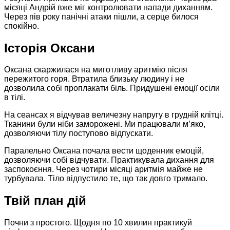
місяці Андрій вже міг контролювати напади диханням.
Через пів року панічні атаки пішли, а серце билося
спокійно.​
Історія Оксани
Оксана скаржилася на миготливу аритмію після
пережитого горя. Втратила близьку людину і не
дозволила собі проплакати біль. Придушені емоції осіли
в тілі.
На сеансах я відчував величезну напругу в грудній клітці.
Тканини були ніби заморожені. Ми працювали м’яко,
дозволяючи тілу поступово відпускати.
Паралельно Оксана почала вести щоденник емоцій,
дозволяючи собі відчувати. Практикувала дихання для
заспокоєння. Через чотири місяці аритмія майже не
турбувала. Тіло відпустило те, що так довго тримало.​
Твій план дій
Почни з простого. Щодня по 10 хвилин практикуй