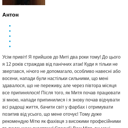
Антон
Усім привіт! Я прийшов до Миті два роки тому! До цього
я 12 років страждав від панічних атак! Куди я тільки не
звертався, нічого не допомагало, особливо навесні або
восени, напади були настільки сильними, що мені
здавалося, що не переживу, але через півтора місяця
все припинялося! Після того, як Митя почав працювати
зі мною, напади припинилися і я знову почав відчувати
всі радощі життя, бачити світ у фарбах і отримувати
позитив від усього, що мене оточує! Тому дуже
рекомендую Мітю як фахівця з високими професійними