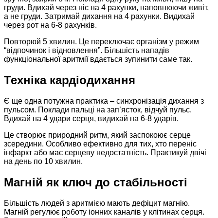
груди. Вдихай через ніс на 4 рахунки, наповнюючи живіт,
а не груди. Затримай дихання на 4 рахунки. Видихай
через рот на 6-8 рахунків.​
Повторюй 5 хвилин. Це переключає організм у режим
“відпочинок і відновлення”. Більшість нападів
функціональної аритмії вдається зупинити саме так.​
Техніка кардіодихання
Є ще одна потужна практика – синхронізація дихання з
пульсом. Поклади пальці на зап’ясток, відчуй пульс.
Вдихай на 4 удари серця, видихай на 6-8 ударів.​
Це створює природний ритм, який заспокоює серце
зсередини. Особливо ефективно для тих, хто переніс
інфаркт або має серцеву недостатність. Практикуй двічі
на день по 10 хвилин.​
Магній як ключ до стабільності
Більшість людей з аритмією мають дефіцит магнію.
Магній регулює роботу іонних каналів у клітинах серця.