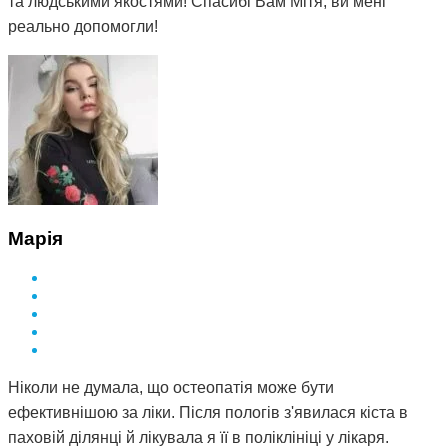
та людськими якостями! Спасибі Вам Мітя, ви мені
реально допомогли!
Марія
Ніколи не думала, що остеопатія може бути
ефективнішою за ліки. Після пологів з'явилася кіста в
паховій ділянці й лікувала я її в поліклініці у лікаря.