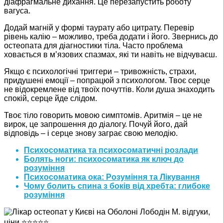
діафрагмальне дихання. Це перезапустить роботу
вагуса.
Додай магній у формі таурату або цитрату. Перевір
рівень калію – можливо, треба додати і його. Звернись до
остеопата для діагностики тіла. Часто проблема
ховається в м’язових спазмах, які ти навіть не відчуваєш.
Якщо є психологічні триггери – тривожність, страхи,
придушені емоції – попрацюй з психологом. Твоє серце
не відокремлене від твоїх почуттів. Коли душа знаходить
спокій, серце йде слідом.
Твоє тіло говорить мовою симптомів. Аритмія – це не
вирок, це запрошення до діалогу. Почуй його, дай
відповідь – і серце знову заграє свою мелодію.
Психосоматика та психосоматичні розлади
Болять ноги: психосоматика як ключ до
розуміння
Психосоматика ока: Розуміння та Лікування
Чому болить спина з боків від хребта: глибоке
розуміння