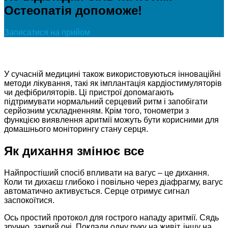
Остеопатія допоможе!
Записатися на прийом
У сучасній медицині також використовуються інноваційні
методи лікування, такі як імплантація кардіостимуляторів
чи дефібриляторів. Ці пристрої допомагають
підтримувати нормальний серцевий ритм і запобігати
серйозним ускладненням. Крім того, тонометри з
функцією виявлення аритмії можуть бути корисними для
домашнього моніторингу стану серця.
Як дихання змінює все
Найпростіший спосіб впливати на вагус – це дихання.
Коли ти дихаєш глибоко і повільно через діафрагму, вагус
автоматично активується. Серце отримує сигнал
заспокоїтися.​
Ось простий протокол для гострого нападу аритмії. Сядь
зручно, закрий очі. Поклади одну руку на живіт, іншу на