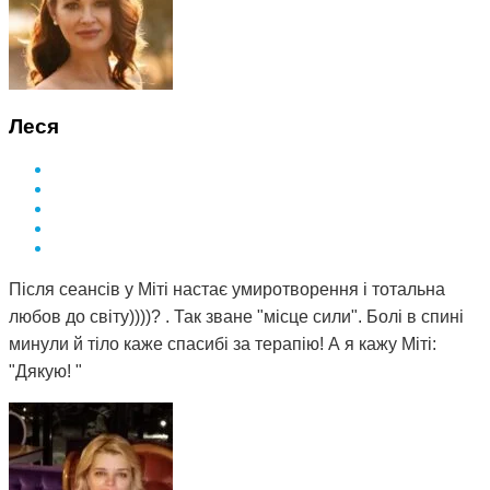
Леся
Після сеансів у Міті настає умиротворення і тотальна
любов до світу))))? . Так зване "місце сили". Болі в спині
минули й тіло каже спасибі за терапію! А я кажу Міті:
"Дякую! "