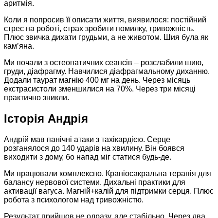
аритмія.
Коли я попросив її описати життя, виявилося: постійний
стрес на роботі, страх зробити помилку, тривожність.
Плюс звичка дихати грудьми, а не животом. Шия була як
кам’яна.
Ми почали з остеопатичних сеансів – розслабили шию,
груди, діафрагму. Навчилися діафрагмальному диханню.
Додали таурат магнію 400 мг на день. Через місяць
екстрасистоли зменшилися на 70%. Через три місяці
практично зникли.
Історія Андрія
Андрій мав панічні атаки з тахікардією. Серце
розганялося до 140 ударів на хвилину. Він боявся
виходити з дому, бо напад міг статися будь-де.
Ми працювали комплексно. Краніосакральна терапія для
балансу нервової системи. Дихальні практики для
активації вагуса. Магній+калій для підтримки серця. Плюс
робота з психологом над тривожністю.
Результат прийшов не одразу, але стабільно. Через два