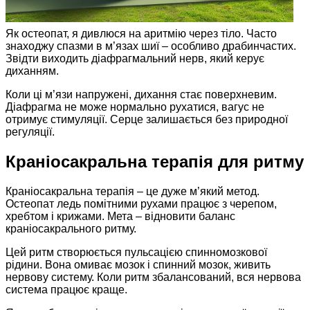
Як остеопат, я дивлюся на аритмію через тіло. Часто
знаходжу спазми в м’язах шиї – особливо драбинчастих.
Звідти виходить діафрагмальний нерв, який керує
диханням.
Коли ці м’язи напружені, дихання стає поверхневим.
Діафрагма не може нормально рухатися, вагус не
отримує стимуляції. Серце залишається без природної
регуляції.
Краніосакральна терапія для ритму
Краніосакральна терапія – це дуже м’який метод.
Остеопат ледь помітними рухами працює з черепом,
хребтом і крижами. Мета – відновити баланс
краніосакрального ритму.
Цей ритм створюється пульсацією спинномозкової
рідини. Вона омиває мозок і спинний мозок, живить
нервову систему. Коли ритм збалансований, вся нервова
система працює краще.