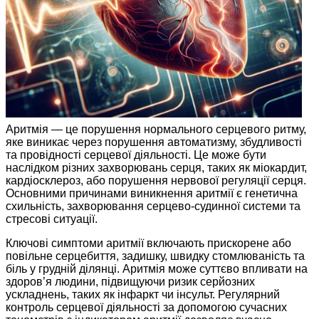
Аритмія — це порушення нормального серцевого ритму,
яке виникає через порушення автоматизму, збудливості
та провідності серцевої діяльності. Це може бути
наслідком різних захворювань серця, таких як міокардит,
кардіосклероз, або порушення нервової регуляції серця.
Основними причинами виникнення аритмії є генетична
схильність, захворювання серцево-судинної системи та
стресові ситуації.
Ключові симптоми аритмії включають прискорене або
повільне серцебиття, задишку, швидку стомлюваність та
біль у грудній ділянці. Аритмія може суттєво впливати на
здоров’я людини, підвищуючи ризик серйозних
ускладнень, таких як інфаркт чи інсульт. Регулярний
контроль серцевої діяльності за допомогою сучасних