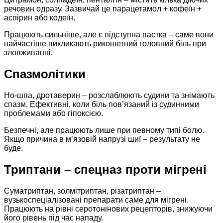
речовин одразу. Зазвичай це парацетамол + кофеїн +
аспірин або кодеїн.
Працюють сильніше, але є підступна пастка – саме вони
найчастіше викликають рикошетний головний біль при
зловживанні.
Спазмолітики
Но-шпа, дротаверин – розслаблюють судини та знімають
спазм. Ефективні, коли біль пов’язаний із судинними
проблемами або гіпоксією.
Безпечні, але працюють лише при певному типі болю.
Якщо причина в м’язовій напрузі шиї – результату не
буде.
Триптани – спецназ проти мігрені
Суматриптан, золмітриптан, різатриптан –
вузькоспеціалізовані препарати саме для мігрені.
Працюють на рівні серотонінових рецепторів, знижуючи
його рівень під час нападу.