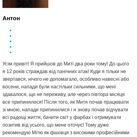
Антон
Усім привіт! Я прийшов до Миті два роки тому! До цього
я 12 років страждав від панічних атак! Куди я тільки не
звертався, нічого не допомагало, особливо навесні або
восени, напади були настільки сильними, що мені
здавалося, що не переживу, але через півтора місяця
все припинялося! Після того, як Митя почав працювати
зі мною, напади припинилися і я знову почав відчувати
всі радощі життя, бачити світ у фарбах і отримувати
позитив від усього, що мене оточує! Тому дуже
рекомендую Мітю як фахівця з високими професійними