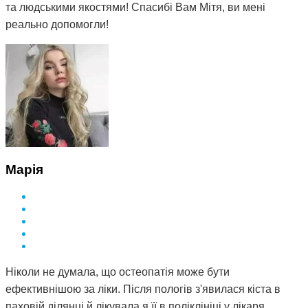
та людськими якостями! Спасибі Вам Мітя, ви мені
реально допомогли!
Марія
Ніколи не думала, що остеопатія може бути
ефективнішою за ліки. Після пологів з'явилася кіста в
паховій ділянці й лікувала я її в поліклініці у лікаря.