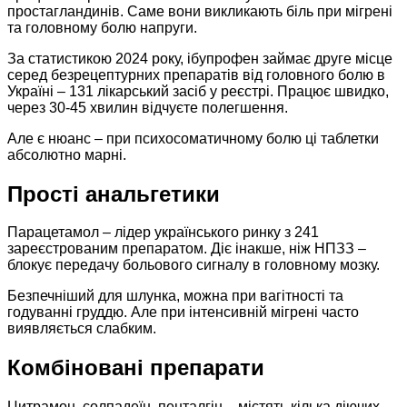
простагландинів. Саме вони викликають біль при мігрені
та головному болю напруги.
За статистикою 2024 року, ібупрофен займає друге місце
серед безрецептурних препаратів від головного болю в
Україні – 131 лікарський засіб у реєстрі. Працює швидко,
через 30-45 хвилин відчуєте полегшення.
Але є нюанс – при психосоматичному болю ці таблетки
абсолютно марні.
Прості анальгетики
Парацетамол – лідер українського ринку з 241
зареєстрованим препаратом. Діє інакше, ніж НПЗЗ –
блокує передачу больового сигналу в головному мозку.
Безпечніший для шлунка, можна при вагітності та
годуванні груддю. Але при інтенсивній мігрені часто
виявляється слабким.
Комбіновані препарати
Цитрамон, солпадеїн, пенталгін – містять кілька діючих