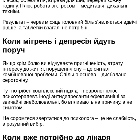
Масаж, остеопатія, вправи для шиї, перерви кожну
годину. Плюс робота зі стресом – медитація, дихальні
техніки.
Результат – через місяць головний біль з’являється вдвічі
рідше, а таблетки взагалі не потрібні.
Коли мігрень і депресія йдуть
поруч
Якщо крім болю ви відчуваєте пригніченість, втрату
інтересу до життя, порушення сну – це сигнал
комбінованої проблеми. Спільна основа – дисбаланс
серотоніну.
Тут потрібен комплексний підхід – невролог плюс
психотерапевт. Іноді антидепресанти ефективніші за
звичайні знеболювальні, бо впливають на причину, а не
симптом.
Не соромтеся звертатися до психолога – це не слабкість,
а розумний вибір.
Коли вже потрібно до лікаря