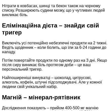
Нітрати в ковбасах, шинці та бекон також на чорному
списку. Розширюють судини мозку, що у чутливих людей
викликає біль.
Елімінаційна дієта – знайди свій
тригер
Виключіть усі потенційно небезпечні продукти на 2 тижні.
Ведіть щоденник – коли болить, що їли за 6-24 години до
нападу.
Потім повертайте продукти по одному раз на 3 дні. Якщо
після сиру виникає біль протягом доби – це ваш
персональний тригер.
Найпоширеніші винуватці – шоколад, цитрусові,
алкоголь, кофеїн, штучні підсолоджувачі. Але у кожної
людини свій унікальний набір.
Магній – мінерал-рятівник
Дослідження показують – прийом 400-500 мг магнію