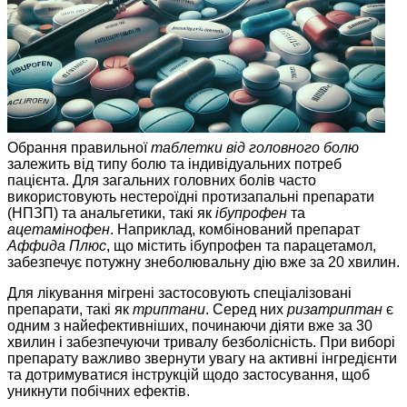
Обрання правильної
таблетки від головного болю
залежить від типу болю та індивідуальних потреб
пацієнта. Для загальних головних болів часто
використовують нестероїдні протизапальні препарати
(НПЗП) та анальгетики, такі як
ібупрофен
та
ацетамінофен
. Наприклад, комбінований препарат
Аффида Плюс
, що містить ібупрофен та парацетамол,
забезпечує потужну знеболювальну дію вже за 20 хвилин.
Для лікування мігрені застосовують спеціалізовані
препарати, такі як
триптани
. Серед них
ризатриптан
є
одним з найефективніших, починаючи діяти вже за 30
хвилин і забезпечуючи тривалу безболісність. При виборі
препарату важливо звернути увагу на активні інгредієнти
та дотримуватися інструкцій щодо застосування, щоб
уникнути побічних ефектів.