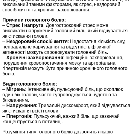
викликаний такими факторами, як стрес, нездоровий
спосіб життя та хронічні захворювання.
Причини головного болю:
–
Стрес і напруга
: Довгостроковий стрес може
викликати напружений головний біль, який відчувається
як стискання голови.
–
Нездоровий спосіб життя
: Недостатня кількість сну,
неправильне харчування та відсутність фізичної
активності можуть спровокувати головний біль.
–
Хронічні захворювання
: Інфекційні захворювання,
порушення кровопостачання мозку та артеріальна
гіпертензія можуть бути причиною хронічного головного
болю.
Види головного болю:
–
Мігрень
: Інтенсивний, пульсуючий біль, що охоплює
один бік голови, часто супроводжується нудотою та
блюванням.
–
Напруження
: Тривалий дискомфорт, який відчувається
як стискання всієї голови.
–
Гіпертонія
: Пульсуючий, важкий біль, що зазвичай
концентрується в потилиці.
Розуміння типу головного болю дозволить лікарю