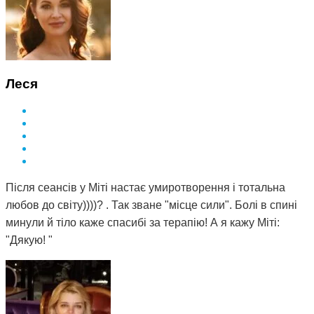
Леся
Після сеансів у Міті настає умиротворення і тотальна
любов до світу))))? . Так зване "місце сили". Болі в спині
минули й тіло каже спасибі за терапію! А я кажу Міті:
"Дякую! "