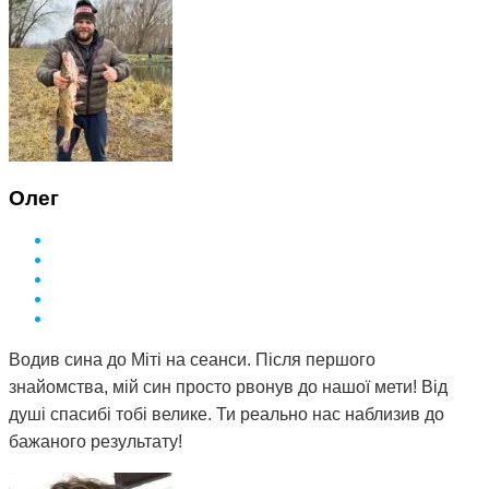
Олег
Водив сина до Міті на сеанси. Після першого
знайомства, мій син просто рвонув до нашої мети! Від
душі спасибі тобі велике. Ти реально нас наблизив до
бажаного результату!