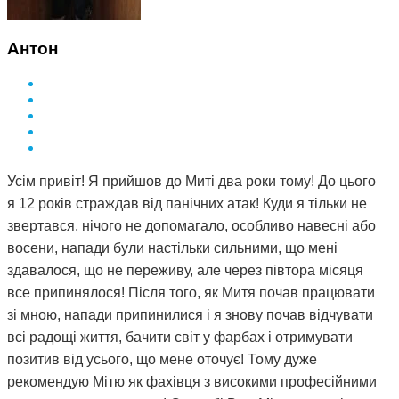
Антон
Усім привіт! Я прийшов до Миті два роки тому! До цього
я 12 років страждав від панічних атак! Куди я тільки не
звертався, нічого не допомагало, особливо навесні або
восени, напади були настільки сильними, що мені
здавалося, що не переживу, але через півтора місяця
все припинялося! Після того, як Митя почав працювати
зі мною, напади припинилися і я знову почав відчувати
всі радощі життя, бачити світ у фарбах і отримувати
позитив від усього, що мене оточує! Тому дуже
рекомендую Мітю як фахівця з високими професійними