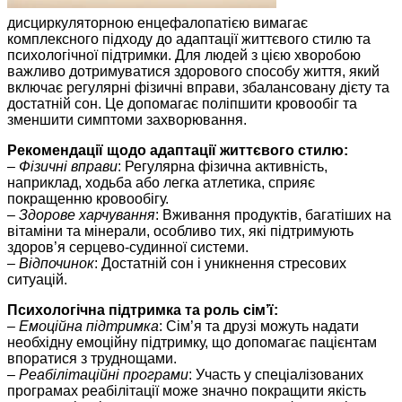
дисциркуляторною енцефалопатією вимагає
комплексного підходу до адаптації життєвого стилю та
психологічної підтримки. Для людей з цією хворобою
важливо дотримуватися здорового способу життя, який
включає регулярні фізичні вправи, збалансовану дієту та
достатній сон. Це допомагає поліпшити кровообіг та
зменшити симптоми захворювання.
Рекомендації щодо адаптації життєвого стилю:
–
Фізичні вправи
: Регулярна фізична активність,
наприклад, ходьба або легка атлетика, сприяє
покращенню кровообігу.
–
Здорове харчування
: Вживання продуктів, багатіших на
вітаміни та мінерали, особливо тих, які підтримують
здоров’я серцево-судинної системи.
–
Відпочинок
: Достатній сон і уникнення стресових
ситуацій.
Психологічна підтримка та роль сім’ї:
–
Емоційна підтримка
: Сім’я та друзі можуть надати
необхідну емоційну підтримку, що допомагає пацієнтам
впоратися з труднощами.
–
Реабілітаційні програми
: Участь у спеціалізованих
програмах реабілітації може значно покращити якість