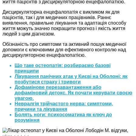
життя пацієнтів з дисциркуляторною енцефалопатією.
Дисциркуляторна енцефалопатія є викликом як для
пацієнтів, так і для медичних працівників. Раннє
виявлення, правильне лікування та адаптація способу
життя можуть значно покращити прогноз і якість життя
людей з цим діагнозом.
Обізнаність про симптоми та активний пошук медичної
допомоги є ключовими для ефективного контролю над
дисциркуляторною енцефалопатією.
Що таке остеопатія: розбираємо базові
принципи
Лікування панічних атак у Києві на Оболоні: як
позбутися страху і тривоги
Дофамінове перезавантаження або
дофаміновий детокс. Як почати керувати своєю
увагою.
Невралгія трійчастого нерва: симптоми,
причини та лікування
Болять ноги: психосоматика як ключ до
розуміння