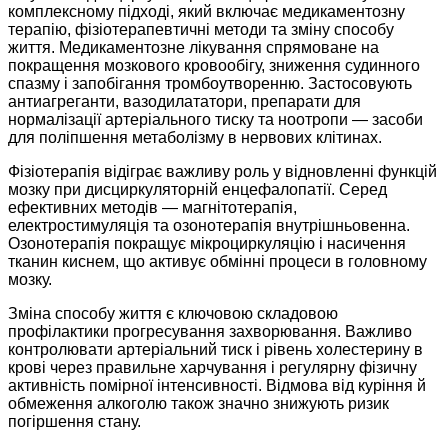
комплексному підході, який включає медикаментозну
терапію, фізіотерапевтичні методи та зміну способу
життя. Медикаментозне лікування спрямоване на
покращення мозкового кровообігу, зниження судинного
спазму і запобігання тромбоутворенню. Застосовують
антиагреганти, вазодилататори, препарати для
нормалізації артеріального тиску та ноотропи — засоби
для поліпшення метаболізму в нервових клітинах.
Фізіотерапія відіграє важливу роль у відновленні функцій
мозку при дисциркуляторній енцефалопатії. Серед
ефективних методів — магнітотерапія,
електростимуляція та озонотерапія внутрішньовенна.
Озонотерапія покращує мікроциркуляцію і насичення
тканин киснем, що активує обмінні процеси в головному
мозку.
Зміна способу життя є ключовою складовою
профілактики прогресування захворювання. Важливо
контролювати артеріальний тиск і рівень холестерину в
крові через правильне харчування і регулярну фізичну
активність помірної інтенсивності. Відмова від куріння й
обмеження алкоголю також значно знижують ризик
погіршення стану.