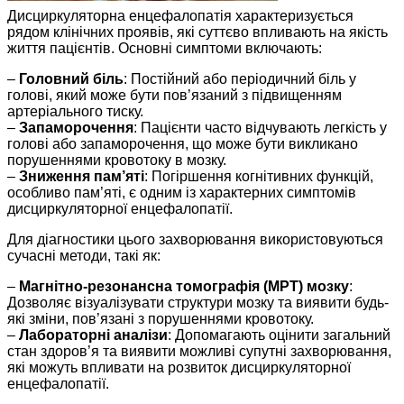
Дисциркуляторна енцефалопатія характеризується
рядом клінічних проявів, які суттєво впливають на якість
життя пацієнтів. Основні симптоми включають:
–
Головний біль
: Постійний або періодичний біль у
голові, який може бути пов’язаний з підвищенням
артеріального тиску.
–
Запаморочення
: Пацієнти часто відчувають легкість у
голові або запаморочення, що може бути викликано
порушеннями кровотоку в мозку.
–
Зниження пам’яті
: Погіршення когнітивних функцій,
особливо пам’яті, є одним із характерних симптомів
дисциркуляторної енцефалопатії.
Для діагностики цього захворювання використовуються
сучасні методи, такі як:
–
Магнітно-резонансна томографія (МРТ) мозку
:
Дозволяє візуалізувати структури мозку та виявити будь-
які зміни, пов’язані з порушеннями кровотоку.
–
Лабораторні аналізи
: Допомагають оцінити загальний
стан здоров’я та виявити можливі супутні захворювання,
які можуть впливати на розвиток дисциркуляторної
енцефалопатії.