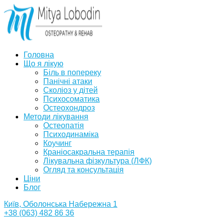
Головна
Що я лікую
Біль в попереку
Панічні атаки
Сколіоз у дітей
Психосоматика
Остеохондроз
Методи лікування
Остеопатія
Психодинаміка
Коучинг
Краніосакральна терапія
Лікувальна фізкультура (ЛФК)
Огляд та консультація
Ціни
Блог
Київ, Оболонська Набережна 1
+38 (063) 482 86 36