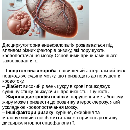
Дисциркуляторна енцефалопатія розвивається під
впливом різних факторів ризику, які порушують
кровопостачання мозку. Основними причинами цього
захворювання є:
–
Гіпертонічна хвороба
: підвищений артеріальний тиск
пошкоджує судини мозку, що призводить до порушення
кровотоку.
–
Діабет
: високий рівень цукру в крові пошкоджує
судинну стінку, знижуючи її проникність і гнучкість.
–
Жирова дистрофія печінки
: порушення метаболізму
жиру може призвести до розвитку атеросклерозу, який
ускладнює кровопостачання мозку.
–
Інші фактори ризику
: куріння, ожиріння та
малорухливий спосіб життя також сприяють розвитку
дисциркуляторної енцефалопатії.