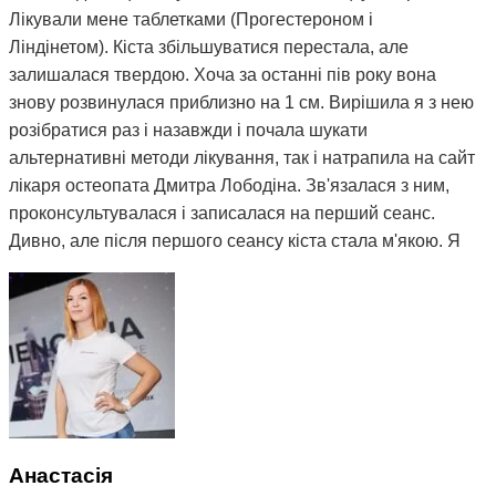
Лікували мене таблетками (Прогестероном і
Ліндінетом). Кіста збільшуватися перестала, але
залишалася твердою. Хоча за останні пів року вона
знову розвинулася приблизно на 1 см. Вирішила я з нею
розібратися раз і назавжди і почала шукати
альтернативні методи лікування, так і натрапила на сайт
лікаря остеопата Дмитра Лободіна. Зв'язалася з ним,
проконсультувалася і записалася на перший сеанс.
Дивно, але після першого сеансу кіста стала м'якою. Я
почала відвідувати сеанси за призначенням Дмитра і
через 3 місяці вона повністю розсмокталася. Як це
працює, взагалі не розумію. Те, чого ліки не змогли
зробити за півтора року, зміг зробити Дмитро і за такий
невеликий термін. Лікар у поліклініці сказав, що мені
просто пощастило і я на досвідченого фахівця
натрапила. А ще кажуть, що здоров'я за гроші не купиш.
Я ось купила і спасибі за це вам Дмитро.
Анастасія