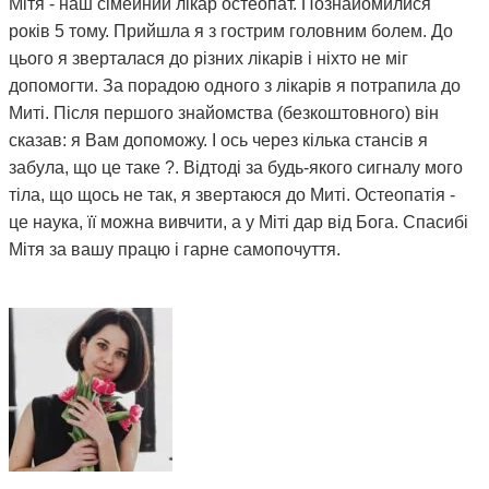
Мітя - наш сімейний лікар остеопат. Познайомилися
років 5 тому. Прийшла я з гострим головним болем. До
цього я зверталася до різних лікарів і ніхто не міг
допомогти. За порадою одного з лікарів я потрапила до
Миті. Після першого знайомства (безкоштовного) він
сказав: я Вам допоможу. І ось через кілька стансів я
забула, що це таке ?. Відтоді за будь-якого сигналу мого
тіла, що щось не так, я звертаюся до Миті. Остеопатія -
це наука, її можна вивчити, а у Міті дар від Бога. Спасибі
Мітя за вашу працю і гарне самопочуття.