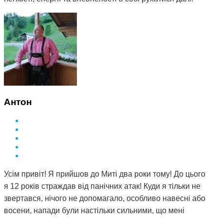
Антон
Усім привіт! Я прийшов до Миті два роки тому! До цього
я 12 років страждав від панічних атак! Куди я тільки не
звертався, нічого не допомагало, особливо навесні або
восени, напади були настільки сильними, що мені