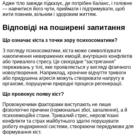
Адже тіло завжди підказує, де потрібен баланс, і головне
— навчитися його чути, приймати і підтримувати, щоб
жити повним, вільним і здоровим життям.
Відповіді на поширені запитання
Що означає кіста з точки зору психосоматики?
З погляду психосоматики, кіста може символізувати
накопичення невиражених емоцій, внутрішніх конфліктів
або тривалого стресу. Це своєрідне “застрягання”
переживань у тілі, яке проявляється у вигляді фізичного
новоутворення. Наприклад, хронічне відчуття тривоги
або придушена агресія можуть створювати напругу в
організмі, порушуючи природні процеси регенерації.
Що провокує появу кіст?
Провокуючими факторами виступають не лише
фізіологічні причини (гормональні збої, запалення), а й
психоемоційні стани. Тривалий стрес, нерозв’язані
конфлікти та страх майбутнього здатні порушувати
роботу ендокринної системи, створюючи передумови для
формування кіст.