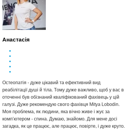
зробити за півтора року, зміг зробити Дмитро і за такий
невеликий термін. Лікар у поліклініці сказав, що мені
просто пощастило і я на досвідченого фахівця
натрапила. А ще кажуть, що здоров'я за гроші не купиш.
Я ось купила і спасибі за це вам Дмитро.
Анастасія
Остеопатія - дуже цікавий та ефективний вид
реабілітації душі й тіла. Тому дуже важливо, щоб у вас в
оточенні був обізнаний кваліфікований фахівець у цій
галузі. Дуже рекомендую свого фахівця Mitya Lobodin.
Моя проблема, як людини, яка вічно живе і жує за
комп'ютером - спина. Думаю, знайомо. Для мене досі
загадка, як це працює, але працює, повірте, і дуже круто.