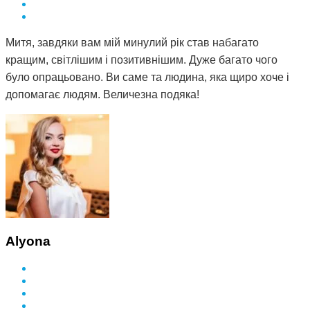
Митя, завдяки вам мій минулий рік став набагато
кращим, світлішим і позитивнішим. Дуже багато чого
було опрацьовано. Ви саме та людина, яка щиро хоче і
допомагає людям. Величезна подяка!
Alyona