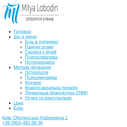
Головна
Що я лікую
Біль в попереку
Панічні атаки
Сколіоз у дітей
Психосоматика
Остеохондроз
Методи лікування
Остеопатія
Психодинаміка
Коучинг
Краніосакральна терапія
Лікувальна фізкультура (ЛФК)
Огляд та консультація
Ціни
Блог
Київ, Оболонська Набережна 1
+38 (063) 482 86 36