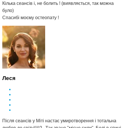
Кілька сеансів і, не болить ! (виявляється, так можна
було)
Спасибі моєму остеопату !
Леся
Після сеансів у Міті настає умиротворення і тотальна
любов до світу))))? . Так зване "місце сили". Болі в спині