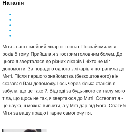
Наталія
Мітя - наш сімейний лікар остеопат. Познайомилися
років 5 тому. Прийшла я з гострим головним болем. До
цього я зверталася до різних лікарів і ніхто не міг
допомогти. За порадою одного з лікарів я потрапила до
Миті. Після першого знайомства (безкоштовного) він
сказав: я Вам допоможу. І ось через кілька стансів я
забула, що це таке ?. Відтоді за будь-якого сигналу мого
тіла, що щось не так, я звертаюся до Миті. Остеопатія -
це наука, її можна вивчити, а у Міті дар від Бога. Спасибі
Мітя за вашу працю і гарне самопочуття.