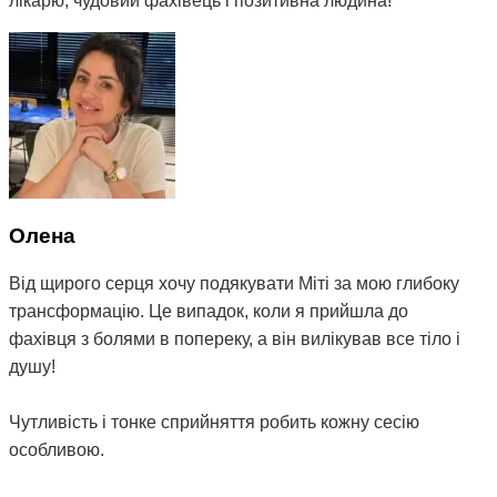
лікарю, чудовий фахівець і позитивна людина!
Олена
Від щирого серця хочу подякувати Міті за мою глибоку
трансформацію. Це випадок, коли я прийшла до
фахівця з болями в попереку, а він вилікував все тіло і
душу!
Чутливість і тонке сприйняття робить кожну сесію
особливою.