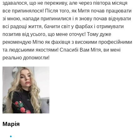
здавалося, що не переживу, але через півтора місяця
все припинялося! Після того, як Митя почав працювати
зі мною, напади припинилися і я знову почав відчувати
всі радощі життя, бачити світ у фарбах і отримувати
позитив від усього, що мене оточує! Тому дуже
рекомендую Мітю як фахівця з високими професійними
та людськими якостями! Спасибі Вам Мітя, ви мені
реально допомогли!
Марія