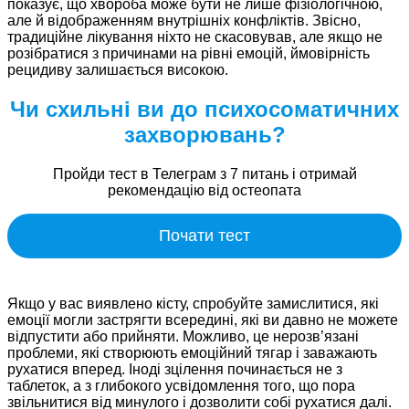
показує, що хвороба може бути не лише фізіологічною,
але й відображенням внутрішніх конфліктів. Звісно,
традиційне лікування ніхто не скасовував, але якщо не
розібратися з причинами на рівні емоцій, ймовірність
рецидиву залишається високою.
Чи схильні ви до психосоматичних
захворювань?
Пройди тест в Телеграм з 7 питань і отримай
рекомендацію від остеопата
Почати тест
Якщо у вас виявлено кісту, спробуйте замислитися, які
емоції могли застрягти всередині, які ви давно не можете
відпустити або прийняти. Можливо, це нерозв’язані
проблеми, які створюють емоційний тягар і заважають
рухатися вперед. Іноді зцілення починається не з
таблеток, а з глибокого усвідомлення того, що пора
звільнитися від минулого і дозволити собі рухатися далі.