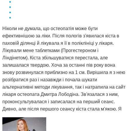
Ніколи не думала, що остеопатія може бути
ефективнішою за ліки. Після пологів з'явилася кіста в
паховій ділянці й лікувала я її в поліклініці у лікаря.
Лікували мене таблетками (Прогестероном і
Ліндінетом). Кіста збільшуватися перестала, але
залишалася твердою. Хоча за останні пів року вона
знову розвинулася приблизно на 1 см. Вирішила я з нею
розібратися раз і назавжди і почала шукати
альтернативні методи лікування, так і натрапила на сайт
лікаря остеопата Дмитра Лободіна. Зв'язалася з ним,
проконсультувалася і записалася на перший сеанс.
Дивно, але після першого сеансу кіста стала м'якою. Я
почала відвідувати сеанси за призначенням Дмитра і
через 3 місяці вона повністю розсмокталася. Як це
працює, взагалі не розумію. Те, чого ліки не змогли