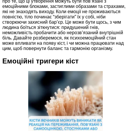
про те, що ці утворення можуть бути пов’язані з
емоційними блоками, застиглими образами та страхами,
які не знаходять виходу. Коли емоції не проживаються
повністю, тіло починає “зберігати” їх у собі, ніби
створюючи захисний бар’єр. Це може бути щось, з чим
людина боїться зіткнутися: придушений гнів,
неможливість пробачити або нерозв’язаний внутрішній
біль. Давайте розберемося, як психоемоційний стан
може впливати на появу кіст, і чи можна працювати над
цим, щоб повернути баланс та гармонію організму.
Емоційні тригери кіст