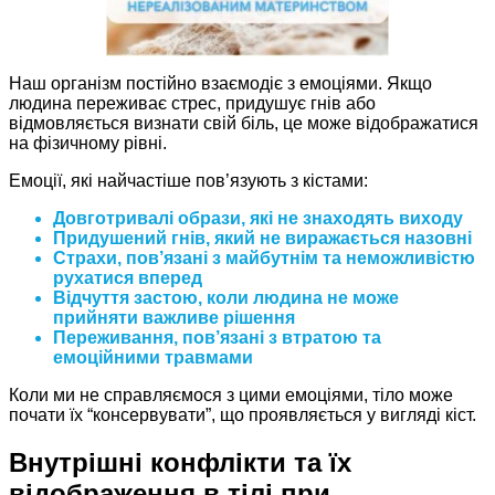
Наш організм постійно взаємодіє з емоціями. Якщо
людина переживає стрес, придушує гнів або
відмовляється визнати свій біль, це може відображатися
на фізичному рівні.
Емоції, які найчастіше пов’язують з кістами:
Довготривалі образи, які не знаходять виходу
Придушений гнів, який не виражається назовні
Страхи, пов’язані з майбутнім та неможливістю
рухатися вперед
Відчуття застою, коли людина не може
прийняти важливе рішення
Переживання, пов’язані з втратою та
емоційними травмами
Коли ми не справляємося з цими емоціями, тіло може
почати їх “консервувати”, що проявляється у вигляді кіст.
Внутрішні конфлікти та їх
відображення в тілі при