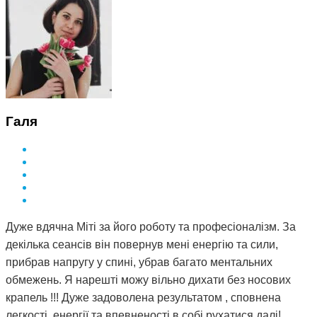
Галя
Дуже вдячна Міті за його роботу та професіоналізм. За
декілька сеансів він повернув мені енергію та сили,
прибрав напругу у спині, убрав багато ментальних
обмежень. Я нарешті можу вільно дихати без носових
крапель !!! Дуже задоволена результатом , сповнена
легкості, енергії та впевненості в собі рухатися далі!