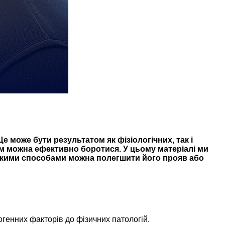
е може бути результатом як фізіологічних, так і
ним можна ефективно боротися. У цьому матеріалі ми
а якими способами можна полегшити його прояв або
огенних факторів до фізичних патологій.