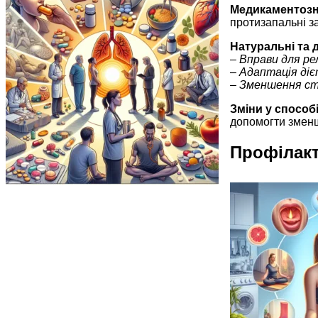
Медикаментозн
протизапальні з
Натуральні та 
–
Вправи для рел
–
Адаптація ді
–
Зменшення ст
Зміни у способ
допомогти зменши
Профілакт