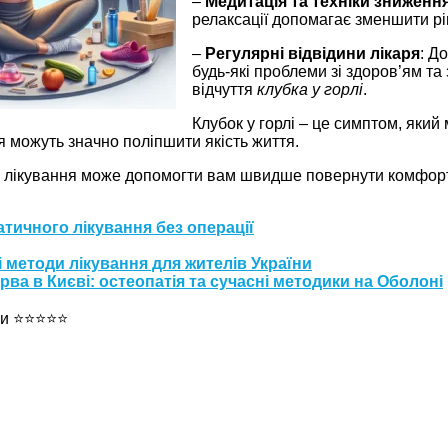
–
Медитація та техніки зниженн
релаксації допомагає зменшити рі
–
Регулярні відвідини лікаря
: Д
будь-які проблеми зі здоров’ям та
відчуття
клубка у горлі
.
Клубок у горлі – це симптом, який
я можуть значно поліпшити якість життя.
дів лікування може допомогти вам швидше повернути комфорт
тичного лікування без операції
 методи лікування для жителів України
ва в Києві: остеопатія та сучасні методики на Оболоні