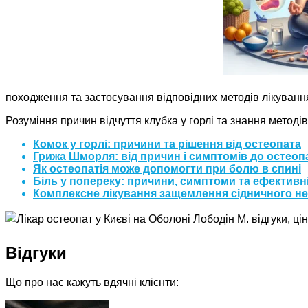
походження та застосування відповідних методів лікуванн
Розуміння причин відчуття клубка у горлі та знання мето
Комок у горлі: причини та рішення від остеопата
Грижа Шморля: від причин і симптомів до остеопа
Як остеопатія може допомогти при болю в спині
Біль у попереку: причини, симптоми та ефективні
Комплексне лікування защемлення сідничного нер
Відгуки
Що про нас кажуть вдячні клієнти: