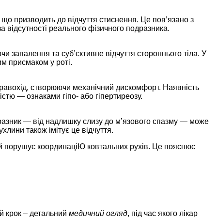
 що призводить до відчуття стиснення. Це пов’язано з
за відсутності реального фізичного подразника.
чи запалення та суб’єктивне відчуття стороннього тіла. У
им присмаком у роті.
стравохід, створюючи механічний дискомфорт. Наявність
істю — ознаками гіпо- або гіпертиреозу.
дразник — від надлишку слизу до м’язового спазму — може
хлини також імітує це відчуття.
й порушує координаціЮ ковтальних рухів. Це пояснює
ий крок – детальний
медичний огляд
, під час якого лікар