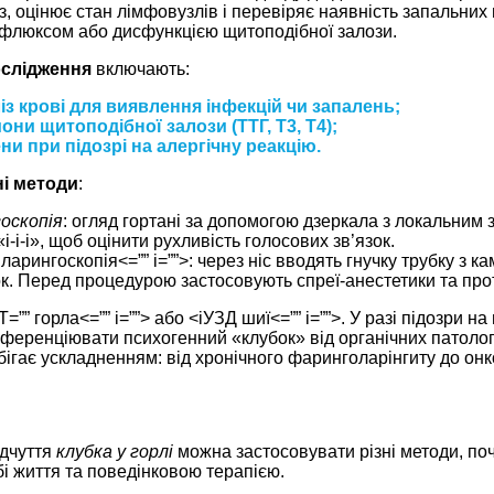
з, оцінює стан лімфовузлів і перевіряє наявність запальни
ефлюксом або дисфункцією щитоподібної залози.
ослідження
включають:
із крові для виявлення інфекцій чи запалень;
они щитоподібної залози (ТТГ, Т3, Т4);
ни при підозрі на алергічну реакцію.
ні методи
:
оскопія
: огляд гортані за допомогою дзеркала з локальним 
і-і-і», щоб оцінити рухливість голосових зв’язок.
арингоскопія<=”” i=””>: через ніс вводять гнучку трубку з к
ок. Перед процедурою застосовують спреї-анестетики та пр
” горла<=”” i=””> або <iУЗД шиї<=”” i=””>. У разі підозри
ференціювати психогенний «клубок» від органічних патологій
ігає ускладненням: від хронічного фаринголарінгиту до онк
ідчуття
клубка у горлі
можна застосовувати різні методи, по
бі життя та поведінковою терапією.