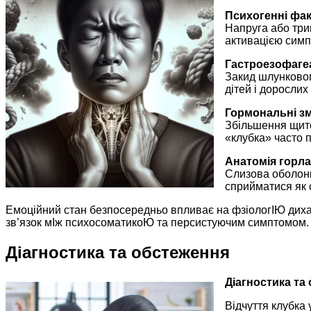
Психогенні фак
Напруга або трив
активацією симпа
Гастроезофаге
Закид шлункового
дітей і доросли
Гормональні зм
Збільшення щито
«клубка» часто п
Анатомія горла
Слизова оболонк
сприйматися як с
Емоційний стан безпосередньо впливає на фзіологІЮ диха
зв’язок мІж психосоматикоЮ та персистуючим симптомом.
Діагностика та обстеження
Діагностика та
Відчуття клубка