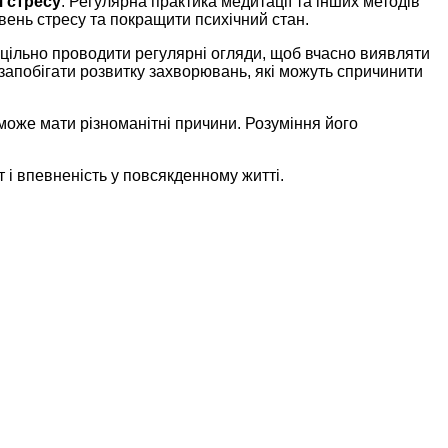
я стресу
: Регулярна практика медитації та інших методів
вень стресу та покращити психічний стан.
оцільно проводити регулярні огляди, щоб вчасно виявляти
 запобігати розвитку захворювань, які можуть спричинити
 може мати різноманітні причини. Розуміння його
 і впевненість у повсякденному житті.