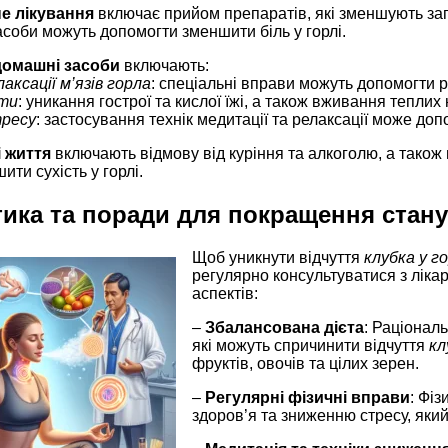
е лікування
включає прийом препаратів, які зменшують за
асоби можуть допомогти зменшити біль у горлі.
домашні засоби
включають:
аксації м’язів горла
: спеціальні вправи можуть допомогти р
єти
: уникання гострої та кислої їжі, а також вживання тепли
ресу
: застосування технік медитації та релаксації може доп
і життя
включають відмову від куріння та алкоголю, а також 
ти сухість у горлі.
ика та поради для покращення стану
Щоб уникнути відчуття
клубка у го
регулярно консультуватися з ліка
аспектів:
–
Збалансована дієта
: Раціонал
які можуть спричинити відчуття
кл
фруктів, овочів та цілих зерен.
–
Регулярні фізичні вправи
: Фі
здоров’я та зниженню стресу, яки