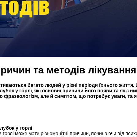
причин та методів лікування
тикаються багато людей у різні періоди їхнього життя. Ц
лубок у горлі, які основні причини його появи та як з 
то фразеологізм, але й симптом, що потребує уваги, т
лубок у горлі
в горлі може мати різноманітні причини, починаючи від псих