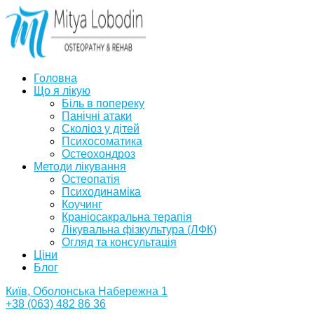
Головна
Що я лікую
Біль в попереку
Панічні атаки
Сколіоз у дітей
Психосоматика
Остеохондроз
Методи лікування
Остеопатія
Психодинаміка
Коучинг
Краніосакральна терапія
Лікувальна фізкультура (ЛФК)
Огляд та консультація
Ціни
Блог
Київ, Оболонська Набережна 1
+38 (063) 482 86 36