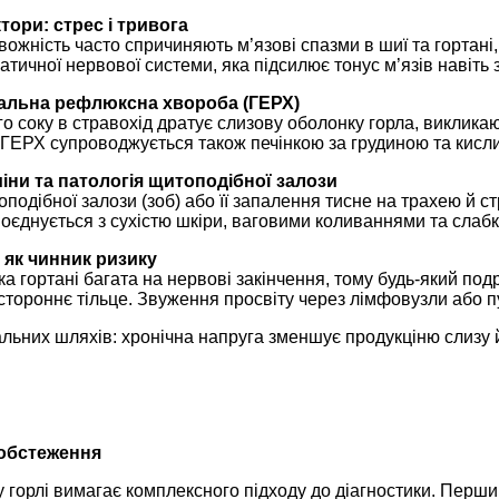
тори: стрес і тривога
ожність часто спричиняють м’язові спазми в шиї та гортані,
тичної нервової системи, яка підсилює тонус м’язів навіть 
альна рефлюксна хвороба (ГЕРХ)
 соку в стравохід дратує слизову оболонку горла, викликаю
х ГЕРХ супроводжується також печінкою за грудиною та кисл
іни та патологія щитоподібної залози
подібної залози (зоб) або її запалення тисне на трахею й 
оєднується з сухістю шкіри, ваговими коливаннями та слабк
 як чинник ризику
а гортані багата на нервові закінчення, тому будь-який по
тороннє тільце. Звуження просвіту через лімфовузли або пу
льних шляхів: хронічна напруга зменшує продукціню слизу 
 обстеження
 у горлі вимагає комплексного підходу до діагностики. Перш