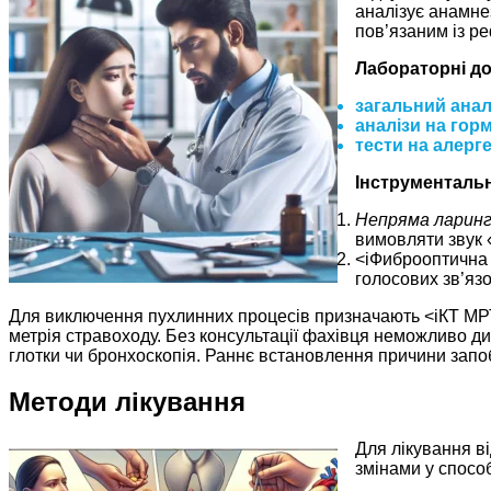
аналізує анамне
пов’язаним із р
Лабораторні д
загальний анал
аналізи на горм
тести на алерге
Інструменталь
Непряма ларинг
вимовляти звук «
<iФиброоптична л
голосових зв’яз
Для виключення пухлинних процесів призначають <iКТ МРТ=”
метрія стравоходу. Без консультації фахівця неможливо ди
глотки чи бронхоскопія. Раннє встановлення причини запоб
Методи лікування
Для лікування в
змінами у спосо