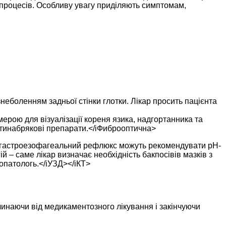
х процесів. Особливу увагу приділяють симптомам,
знеболенням задньої стінки глотки. Лікар просить пацієнта
амерою для візуалізації кореня язика, надгортанника та
отинабрякові препарати.</iФиброоптична>
 на гастроезофагеальний рефлюкс можуть рекомендувати pH-
 – саме лікар визначає необхідність бакпосівів мазків з
опатологь.</iУЗД></iКТ>
чинаючи від медикаментозного лікування і закінчуючи