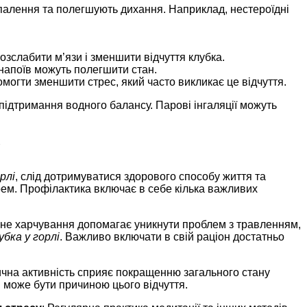
палення та полегшують дихання. Наприклад, нестероїдні
озслабити м’язи і зменшити відчуття клубка.
х напоїв можуть полегшити стан.
омогти зменшити стрес, який часто викликає це відчуття.
підтримання водного балансу. Парові інгаляції можуть
рлі
, слід дотримуватися здорового способу життя та
рем. Профілактика включає в себе кілька важливих
ьне харчування допомагає уникнути проблем з травленням,
убка у горлі
. Важливо включати в свій раціон достатньо
зична активність сприяє покращенню загального стану
й може бути причиною цього відчуття.