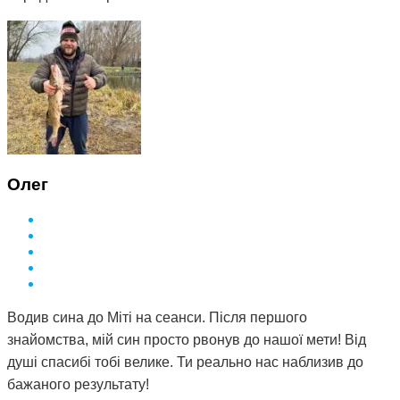
Олег
Водив сина до Міті на сеанси. Після першого
знайомства, мій син просто рвонув до нашої мети! Від
душі спасибі тобі велике. Ти реально нас наблизив до
бажаного результату!