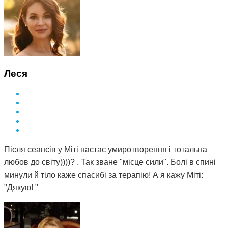
Леся
Після сеансів у Міті настає умиротворення і тотальна
любов до світу))))? . Так зване "місце сили". Болі в спині
минули й тіло каже спасибі за терапію! А я кажу Міті:
"Дякую! "