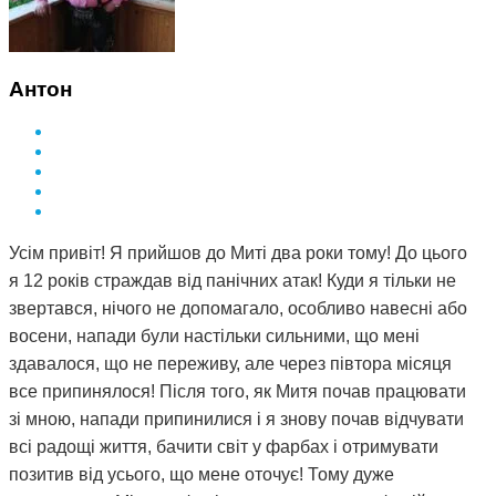
Антон
Усім привіт! Я прийшов до Миті два роки тому! До цього
я 12 років страждав від панічних атак! Куди я тільки не
звертався, нічого не допомагало, особливо навесні або
восени, напади були настільки сильними, що мені
здавалося, що не переживу, але через півтора місяця
все припинялося! Після того, як Митя почав працювати
зі мною, напади припинилися і я знову почав відчувати
всі радощі життя, бачити світ у фарбах і отримувати
позитив від усього, що мене оточує! Тому дуже