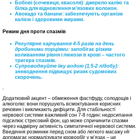
Бобові (сочевиця, квасоля)
: джерело калію та
білка для відновлення м’язових волокон.
Авокадо та банани
: забезпечують організм
калієм і здоровими жирами.
Режим дня проти спазмів
Регулярне харчування 4-5 разів на день
дробиними порціями:
запобігає різким
коливанням рівня глюкози в крові – частого
тригера спазмів.
Cупроводжуйте їжу водою (1.5-2 л/добу):
зневоднення підвищує ризик судомових
скорочень.
.
Додатковий акцент – обмеження фастфуду, солодощів і
алкоголю: вони порушують всмоктування корисних
речовин і викликають дефіцити. Для стабільностí
нервової системи важливий сон 7-8 годин: недосипання
підсилює стресовий фон, що може спричинити спазми
через надмірну активність симпатичної нервової системи.
Введення розминки перед сном або легкого масажу нІг
допомагає нормалізувати кровообІг у м’язах – це