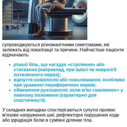
супроводжуються різноманітними симптомами, які
залежать від локалізації та причини. Найчастіше пацієнти
відзначають:
різкий біль
, що нагадує «стріляння» або
стискання (наприклад, при ішіасі чи невралгії
потиличного нерва);
відчуття
онімілості або поколювання
, особливо
при ураженні периферичних нервів;
обмеження рухливості
, коли м’яз «заклинює» у
певному положенні (характерно для
спастичності).
У складних випадках спостерігаються супутні прояви:
м’язове напруження шиї, рефлекторні порушення ходи
або іррадіація болю в суміжні ділянки тіла.