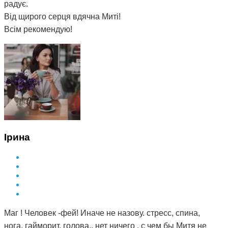
радує.
Від щирого серця вдячна Миті!
Всім рекомендую!
Ірина
Маг ! Человек -фей! Иначе не назову. стресс, спина,
нога, гайморит, голова.. нет ничего , с чем бы Митя не