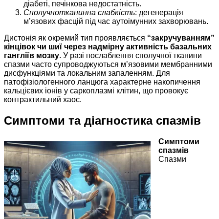
діабеті, печінкова недостатність.
Cполучнотканинна слабкість
: дегенерація
м’язових фасцій під час аутоімунних захворювань.
Дистонія як окремий тип проявляється
“закручуванням”
кінцівок чи шиї через надмірну активність базальних
гангліїв мозку
. У разі послаблення сполучної тканини
спазми часто супроводжуються м’язовими мембранними
дисфункціями та локальним запаленням. Для
патофізіологенного ланцюга характерне накопичення
кальцієвих іонів у саркоплазмі клітин, що провокує
контрактильний хаос.
Симптоми та діагностика спазмів
Симптоми
спазмів
Спазми