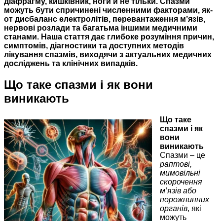
діафрагму, кишківник, ноги й не тільки. Спазми
можуть бути спричинені численними факторами, як-
от дисбаланс електролітів, перевантаження м’язів,
нервові розлади та багатьма іншими медичними
станами. Наша стаття дає глибоке розуміння причин,
симптомів, діагностики та доступних методів
лікування спазмів, виходячи з актуальних медичних
досліджень та клінічних випадків.
Що таке спазми і як вони
виникають
Що таке
спазми і як
вони
виникають
Спазми – це
раптові,
мимовільні
скорочення
м’язів або
порожнинних
органів
, які
можуть