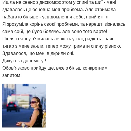
Йшла на сеанс з дискомфортом у спині та шиї - мені
здавалась це основна моя проблема. Але отримала
набагато більше - усвідомлення себе, прийняття.
Я зрозуміла корінь своєї проблеми, та нарешті зізналась
сама собі, це було боляче.. але воно того варте!
Після сеансу з’явилась легкість у тілі, радість , наче
тягар з мене зняли, тепер можу тримати спину рівною.
Здавалося, що мені відкрили очі.
Дякую за допомогу !
Обов’язково прийду ще, вже з більш конкретним
запитом !