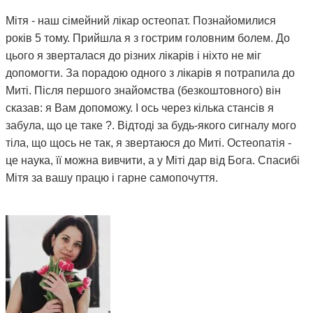
Мітя - наш сімейний лікар остеопат. Познайомилися
років 5 тому. Прийшла я з гострим головним болем. До
цього я зверталася до різних лікарів і ніхто не міг
допомогти. За порадою одного з лікарів я потрапила до
Миті. Після першого знайомства (безкоштовного) він
сказав: я Вам допоможу. І ось через кілька стансів я
забула, що це таке ?. Відтоді за будь-якого сигналу мого
тіла, що щось не так, я звертаюся до Миті. Остеопатія -
це наука, її можна вивчити, а у Міті дар від Бога. Спасибі
Мітя за вашу працю і гарне самопочуття.