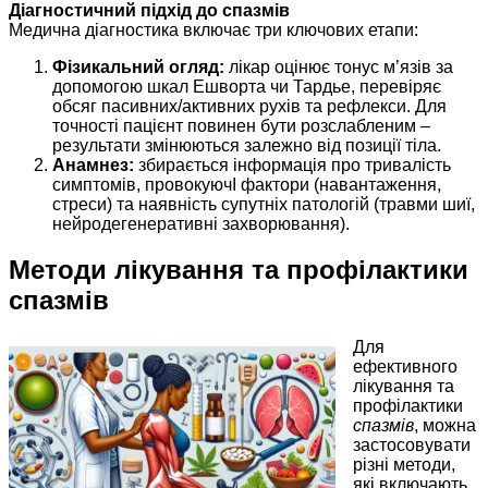
Діагностичний підхід до спазмів
Медична діагностика включає три ключових етапи:
Фізикальний огляд:
лікар оцінює тонус м’язів за
допомогою шкал Ешворта чи Тардье, перевіряє
обсяг пасивних/активних рухів та рефлекси. Для
точності пацієнт повинен бути розслабленим –
результати змінюються залежно від позиції тіла.
Анамнез:
збирається інформація про тривалість
симптомів, провокуючІ фактори (навантаження,
стреси) та наявність супутніх патологій (травми шиї,
нейродегенеративні захворювання).
Методи лікування та профілактики
спазмів
Для
ефективного
лікування та
профілактики
спазмів
, можна
застосовувати
різні методи,
які включають