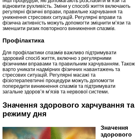
інші процедури, які допомагають розслабити м’язи та
відновити рухливість. Зміни у способі життя включають
регулярні фізичні вправи, правильне харчування та
уникнення стресових ситуацій. Регулярні вправи та
фізична активність можуть допомогти зміцнити м’язи та
зменшити ризик повторного виникнення
спазмів
.
Профілактика
Для профілактики
спазмів
важливо підтримувати
здоровий спосіб життя, включно з регулярними
фізичними вправами та правильним харчуванням. Також
варто уникати надмірних фізичних навантажень та
стресових ситуацій. Регулярні масажі та
фізіотерапевтичні процедури можуть допомогти
попередити виникнення
спазмів
та підтримувати
загальне здоров’я м’язів та нервової системи.
Значення здорового харчування та
режиму дня
Значення
здорового