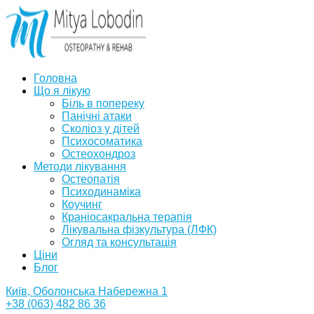
Головна
Що я лікую
Біль в попереку
Панічні атаки
Сколіоз у дітей
Психосоматика
Остеохондроз
Методи лікування
Остеопатія
Психодинаміка
Коучинг
Краніосакральна терапія
Лікувальна фізкультура (ЛФК)
Огляд та консультація
Ціни
Блог
Київ, Оболонська Набережна 1
+38 (063) 482 86 36