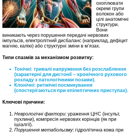
охоплювати
окремі групи
волокон або
цілі анатомічні
структури.
Вони
виникають через порушення передачі нервових
імпульсів, електролітний дисбаланс (наприклад, дефіцит
магнію, калію) або структурні зміни в м’язах.
Типи спазмів за механізмом розвитку:
Тонічні
: тривалі напруження без розслаблення
(характерні для дистонії – хронічного рухового
розладу з патологічними позами).
Клонічні
: ритмічні посмикування
(спостерігаються при епілептичних приступах).
Ключові причини:
Неврологічні фактори
: ураження ЦНС (інсульт,
пухлини), компресія нервових корінців (як при
ішіалгії).
Порушення метаболызму
: гідролітична кома при