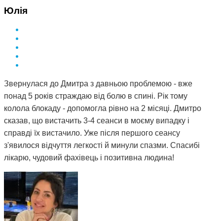
Юлія
Звернулася до Дмитра з давньою проблемою - вже
понад 5 років страждаю від болю в спині. Рік тому
колола блокаду - допомогла рівно на 2 місяці. Дмитро
сказав, що вистачить 3-4 сеанси в моєму випадку і
справді їх вистачило. Уже після першого сеансу
з'явилося відчуття легкості й минули спазми. Спасибі
лікарю, чудовий фахівець і позитивна людина!