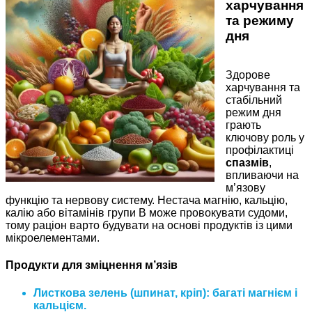
харчування
та режиму
дня
Здорове
харчування та
стабільний
режим дня
грають
ключову роль у
профілактиці
спазмів
,
впливаючи на
м’язову
функцію та нервову систему. Нестача магнію, кальцію,
калію або вітамінів групи B може провокувати судоми,
тому раціон варто будувати на основі продуктів із цими
мікроелементами.
Продукти для зміцнення м’язів
Листкова зелень (шпинат, кріп)
: багаті магнієм і
кальцієм.