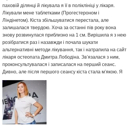
паховій ділянці й лікувала я її в поліклініці у лікаря.
Лікували мене таблетками (Прогестероном і
Ліндінетом). Кіста збільшуватися перестала, але
залишалася твердою. Хоча за останні пів року вона
знову розвинулася приблизно на 1 см. Вирішила я з нею
розібратися раз і назавжди і почала шукати
альтернативні методи лікування, так і натрапила на сайт
лікаря остеопата Дмитра Лободіна. Зв'язалася з ним,
проконсультувалася і записалася на перший сеанс.
Дивно, але після першого сеансу кіста стала м'якою. Я
почала відвідувати сеанси за призначенням Дмитра і
через 3 місяці вона повністю розсмокталася. Як це
працює, взагалі не розумію. Те, чого ліки не змогли
зробити за півтора року, зміг зробити Дмитро і за такий
невеликий термін. Лікар у поліклініці сказав, що мені
просто пощастило і я на досвідченого фахівця
натрапила. А ще кажуть, що здоров'я за гроші не купиш.
Я ось купила і спасибі за це вам Дмитро.