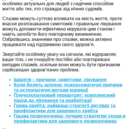
особливо актуально для людей з сидячим способом
життя або тих, хто страждає від нІчних судомІв.
Спазми можуть суттєво впливати на якість життя, проте
вчасне розпізнавання симптомів і правильне лікування
можуть допомогти ефективно керувати цим станом і
навіть запобігти його повторному виникненню.
Озброївшись знаннями про спазми, можна активно
працювати над підтримкою свого здоров’я.
Звертайте особливу увагу на сигнали, які відправляє
ваше тіло, і не ігноруйте постійні або повторювані
випадки спазмів, оскільки вони можуть бути признаком
серйозніших здоров’язних проблем.
Ішіалгія – причини, симптоми, лікування
Коли болить шлунок: психосоматичні причини
та остеопатичні методи корекції
Плечолопатковий періартрит: комплексний
підхід до лікування та реабілітації
Грижа хребта: найкращі стратегії догляду та
профілактики для здорового хребта
Грыжа позвоночника: лучшие стратегии ухода и
профилактики для здорового позвоночника