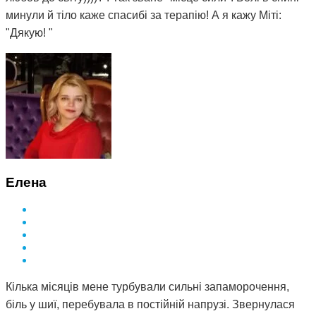
минули й тіло каже спасибі за терапію! А я кажу Міті:
"Дякую! "
Елена
Кілька місяців мене турбували сильні запаморочення,
біль у шиї, перебувала в постійній напрузі. Звернулася