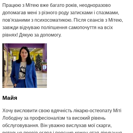
лучше спать по ночам.
Працюю з Мітею вже багато років, неодноразово
допомагав мені з різного роду затисками і спазмами,
Вместе с сыном записали к Мите младшую дочь 5 лет,
пов'язаними з психосоматикою. Після сеансів з Мітею,
так как у нее были проблемы со сном, нервозность,
завжди відчуваю поліпшення самопочуття на всіх
капризы и зависимость от планшета. После сеансов
рівнях! Дякую за допомогу.
Мити, дочь стала меньше капризничать, сон улучшился,
и избавилась от зависимости от планшета 🙌🏻
Большое спасибо Мите за помощь, профессионализм,
подход к детям и человечность 🤝
Майя
Хочу висловити свою вдячність лікарю-остеопату Міті
Рекомендую Митю как профессионала своего дела 💪
Лободіну за професіоналізм та високий рівень
обслуговування. Він уважно вислухав мої скарги,
ретельно провів огляд і пояснив кожен етап лікування.