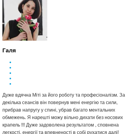
Галя
Дуже вдячна Міті за його роботу та професіоналізм. За
декілька сеансів він повернув мені енергію та сили,
прибрав напругу у спині, убрав багато ментальних
обмежень. Я нарешті можу вільно дихати без носових
крапель !!! Дуже задоволена результатом , сповнена
легкості, енергії та впевненості в собі рухатися далі!