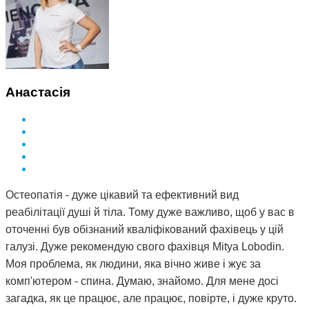
зробити за півтора року, зміг зробити Дмитро і за такий
невеликий термін. Лікар у поліклініці сказав, що мені
просто пощастило і я на досвідченого фахівця
натрапила. А ще кажуть, що здоров'я за гроші не купиш.
Я ось купила і спасибі за це вам Дмитро.
Анастасія
Остеопатія - дуже цікавий та ефективний вид
реабілітації душі й тіла. Тому дуже важливо, щоб у вас в
оточенні був обізнаний кваліфікований фахівець у цій
галузі. Дуже рекомендую свого фахівця Mitya Lobodin.
Моя проблема, як людини, яка вічно живе і жує за
комп'ютером - спина. Думаю, знайомо. Для мене досі
загадка, як це працює, але працює, повірте, і дуже круто.