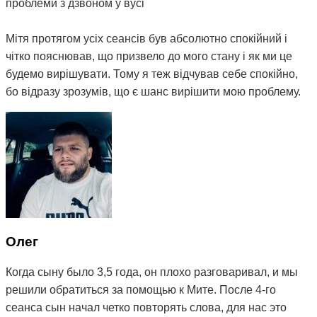
проблеми з дзвоном у вусі
Мітя протягом усіх сеансів був абсолютно спокійний і
чітко пояснював, що призвело до мого стану і як ми це
будемо вирішувати. Тому я теж відчував себе спокійно,
бо відразу зрозумів, що є шанс вирішити мою проблему.
На даний момент після двох сеансів терапії, а також
щоденних вправ, призначених мені Мітею, мій стан
покращився, зник біль у шиї та плечах, і найголовніше -
дзвін став набагато тихішим, а іноді зовсім стихає. Тому
я можу рекомендувати остеопата Мітю, бо з усього
ланцюжка людей, до яких я звертався з моєю
проблемою, це перша і єдина людина, яка мені реально
допомагає) Величезне вам спасибі 😌
Олег
Когда сыну было 3,5 года, он плохо разговаривал, и мы
решили обратиться за помощью к Мите. После 4-го
сеанса сын начал четко повторять слова, для нас это