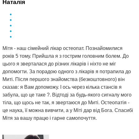
Наталія
Мітя - наш сімейний лікар остеопат. Познайомилися
років 5 тому. Прийшла я з гострим головним болем. До
цього я зверталася до різних лікарів і ніхто не міг
допомогти. За порадою одного з лікарів я потрапила до
Миті. Після першого знайомства (безкоштовного) він
сказав: я Вам допоможу. І ось через кілька стансів я
забула, що це таке ?. Відтоді за будь-якого сигналу мого
тіла, що щось не так, я звертаюся до Миті. Остеопатія -
це наука, її можна вивчити, а у Міті дар від Бога. Спасибі
Мітя за вашу працю і гарне самопочуття.