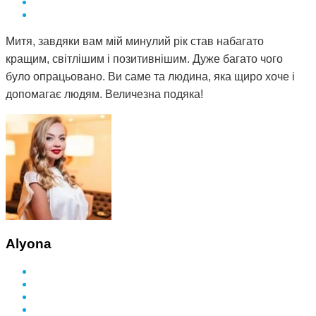
Митя, завдяки вам мій минулий рік став набагато
кращим, світлішим і позитивнішим. Дуже багато чого
було опрацьовано. Ви саме та людина, яка щиро хоче і
допомагає людям. Величезна подяка!
Alyona