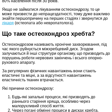
80% населення після 30 років.
Якщо не займатися лікуванням остеохондрозу, то це
може призвести до непрацездатності, тому дуже важливо
знайти першопричину на перших стадіях і звернутися до
лікаря
(остеопата або невропатолога).
Що таке остеохондроз хребта?
Остеохондрозом називають хронічне захворювання, під
час якого руйнується міжхребцевий диск. Згодом
залучаються й інші структури організму, що призводить до
порушень роботи нервових закінчень і всього опорно-
рухового апарату.
За регулярних фізичних навантажень вони стають
еластичні та міцні, а за відсутності навантажень
еластичність тканин втрачається.
Які причини остеохондрозу:
Будь-які запальні процеси, які призводять до
раннього старіння хряща, особливо через
малорухливий спосіб життя.
Через погані обмінні процеси в дисках хребта.