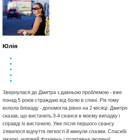
Юлія
Звернулася до Дмитра з давньою проблемою - вже
понад 5 років страждаю від болю в спині. Рік тому
колола блокаду - допомогла рівно на 2 місяці. Дмитро
сказав, що вистачить 3-4 сеанси в моєму випадку і
справді їх вистачило. Уже після першого сеансу
з'явилося відчуття легкості й минули спазми. Спасибі
лікарю, чудовий фахівець і позитивна людина!