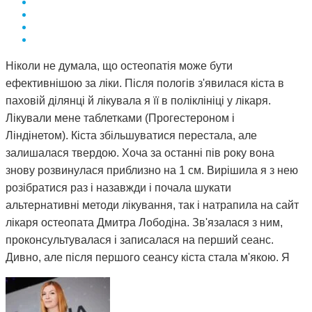
Ніколи не думала, що остеопатія може бути
ефективнішою за ліки. Після пологів з'явилася кіста в
паховій ділянці й лікувала я її в поліклініці у лікаря.
Лікували мене таблетками (Прогестероном і
Ліндінетом). Кіста збільшуватися перестала, але
залишалася твердою. Хоча за останні пів року вона
знову розвинулася приблизно на 1 см. Вирішила я з нею
розібратися раз і назавжди і почала шукати
альтернативні методи лікування, так і натрапила на сайт
лікаря остеопата Дмитра Лободіна. Зв'язалася з ним,
проконсультувалася і записалася на перший сеанс.
Дивно, але після першого сеансу кіста стала м'якою. Я
почала відвідувати сеанси за призначенням Дмитра і
через 3 місяці вона повністю розсмокталася. Як це
працює, взагалі не розумію. Те, чого ліки не змогли