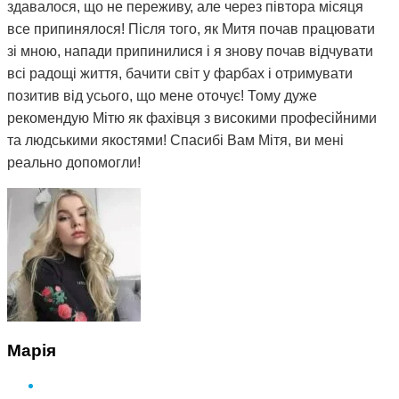
здавалося, що не переживу, але через півтора місяця
все припинялося! Після того, як Митя почав працювати
зі мною, напади припинилися і я знову почав відчувати
всі радощі життя, бачити світ у фарбах і отримувати
позитив від усього, що мене оточує! Тому дуже
рекомендую Мітю як фахівця з високими професійними
та людськими якостями! Спасибі Вам Мітя, ви мені
реально допомогли!
Марія