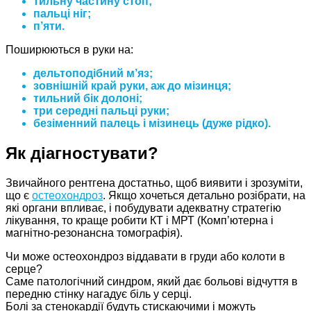
тильну частину стоп;
пальці ніг;
п’яти.
Поширюються в руки на:
дельтоподібний м’яз;
зовнішній край руки, аж до мізинця;
тильний бік долоні;
три середні пальці руки;
безіменний палець і мізинець (дуже рідко).
Як діагностувати?
Звичайного рентгена достатньо, щоб виявити і зрозуміти,
що є
остеохондроз
. Якщо хочеться детально розібрати, на
які органи впливає, і побудувати адекватну стратегію
лікування, то краще робити КТ і МРТ (Комп’ютерна і
магнітно-резонансна томографія).
Чи може остеохондроз віддавати в груди або колоти в
серце?
Саме патологічний синдром, який дає больові відчуття в
передню стінку нагадує біль у серці.
Болі за стенокардії будуть стискаючими і можуть