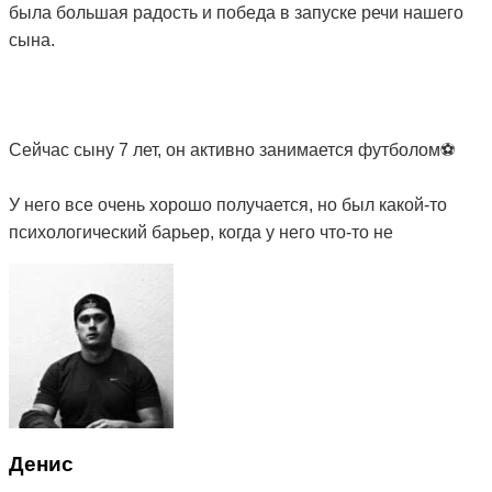
была большая радость и победа в запуске речи нашего
сына.
Сейчас сыну 7 лет, он активно занимается футболом⚽️
У него все очень хорошо получается, но был какой-то
психологический барьер, когда у него что-то не
получалось, он очень расстраивался и боялся
проявлять инициативу, был рассеянным, нервным и не
очень хорошо спал по ночам (часто просыпался,
ворочался, снились плохие сны). Решили снова
обратиться к Мите. После прохождения 5 сеансов и в
течение месяца мы увидели изменения в поведении
сына: он стал меньше расстраиваться при неудачах,
начал проявлять инициативу, хорошо учиться, стал
Денис
более внимательным и дисциплинированным и намного