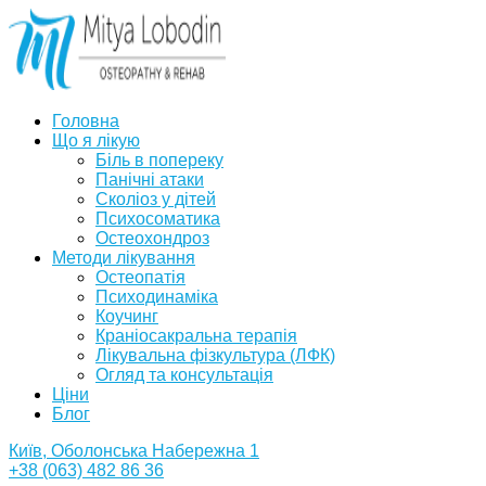
Головна
Що я лікую
Біль в попереку
Панічні атаки
Сколіоз у дітей
Психосоматика
Остеохондроз
Методи лікування
Остеопатія
Психодинаміка
Коучинг
Краніосакральна терапія
Лікувальна фізкультура (ЛФК)
Огляд та консультація
Ціни
Блог
Київ, Оболонська Набережна 1
+38 (063) 482 86 36