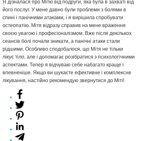
Я дізналася про Мітю від подруги, яка була в захваті від
його послуг. У мене давно були проблеми з болями в
спині і панічними атаками, і я вирішила спробувати
остеопатію. Мітя відразу справив на мене враження
своєю увагою і професіоналізмом. Вже після декількох
сеансів болі почали зникати, а панічні атаки стали
рідшими. Особливо сподобалося, що Мітя не тільки
лікує тіло, але і допомагає розібратися з психологічними
аспектами. Тепер я відчуваю себе набагато краще і
впевненіше. Якщо ви шукаєте ефективне і комплексне
лікування, настійно рекомендую звернутися до Міті!