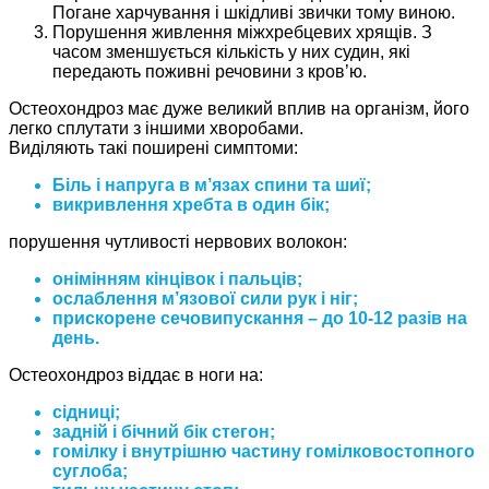
Погане харчування і шкідливі звички тому виною.
Порушення живлення міжхребцевих хрящів. З
часом зменшується кількість у них судин, які
передають поживні речовини з кров’ю.
Остеохондроз має дуже великий вплив на організм, його
легко сплутати з іншими хворобами.
Виділяють такі поширені симптоми:
Біль і напруга в м’язах спини та шиї;
викривлення хребта в один бік;
порушення чутливості нервових волокон:
онімінням кінцівок і пальців;
ослаблення м’язової сили рук і ніг;
прискорене сечовипускання – до 10-12 разів на
день.
Остеохондроз віддає в ноги на:
сідниці;
задній і бічний бік стегон;
гомілку і внутрішню частину гомілковостопного
суглоба;