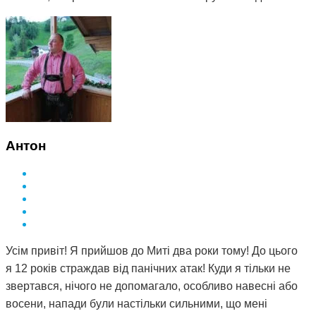
Антон
Усім привіт! Я прийшов до Миті два роки тому! До цього
я 12 років страждав від панічних атак! Куди я тільки не
звертався, нічого не допомагало, особливо навесні або
восени, напади були настільки сильними, що мені