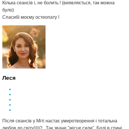
Кілька сеансів і, не болить ! (виявляється, так можна
було)
Спасибі моєму остеопату !
Леся
Після сеансів у Міті настає умиротворення і тотальна
любов до світу))))? . Так зване "місце сили". Болі в спині