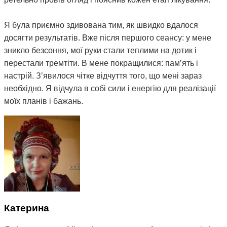
Я була приємно здивована тим, як швидко вдалося
досягти результатів. Вже після першого сеансу: у мене
зникло безсоння, мої руки стали теплими на дотик і
перестали тремтіти. В мене покращилися: памʼять і
настрій. Зʼявилося чітке відчуття того, що мені зараз
необхідно. Я відчула в собі сили і енергію для реалізації
моїх планів і бажань.
Особливо вражає індивідуальний підхід цього лікаря та
увага до всіх деталей. Він не лише допоміг мені з
поточними проблемами, але й надав корисні
рекомендації щодо підтримки здоров'я та
психологічного стану в майбутньому. Я дуже
задоволена результатами і рекомендую цього
спеціаліста всім, хто шукає ефективне та безпечне
Катерина
лікування !