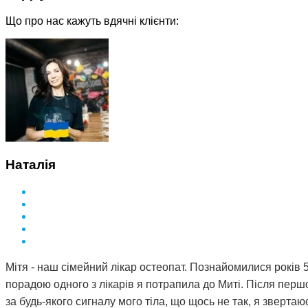
Що про нас кажуть вдячні клієнти:
Наталія
Мітя - наш сімейний лікар остеопат. Познайомилися років 5
порадою одного з лікарів я потрапила до Миті. Після першог
за будь-якого сигналу мого тіла, що щось не так, я звертаюс