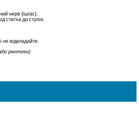
ний нерв (ішіас).
ід стегна до ступні.
і не відкладайте.
або рентген)