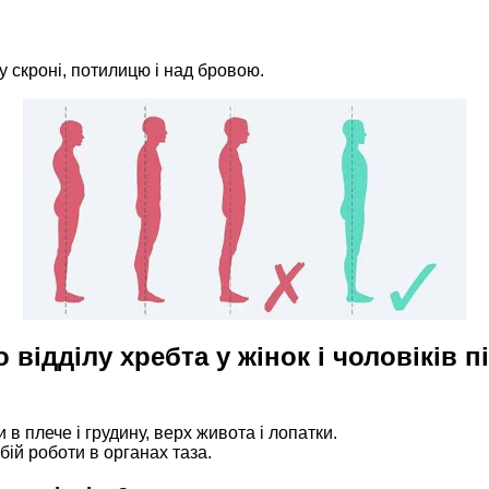
у скроні, потилицю і над бровою.
відділу хребта у жінок і чоловіків п
 в плече і грудину, верх живота і лопатки.
бій роботи в органах таза.