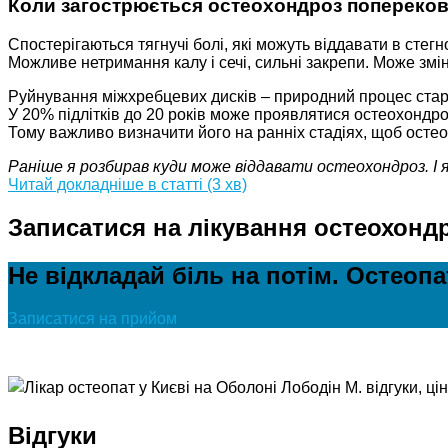
Коли загострюється остеохондроз попереков
Спостерігаються тягнучі болі, які можуть віддавати в стегн
Можливе нетримання калу і сечі, сильні закрепи. Може змінит
Руйнування міжхребцевих дисків – природний процес старі
У 20% підлітків до 20 років може проявлятися остеохондроз.
Тому важливо визначити його на ранніх стадіях, щоб остео
Раніше я розбирав куди може віддавати остеохондроз. І
Читай докладніше в статті (3 хв)
Записатися на лікування остеохондр
Не відкладай біль на потім. Остеоп
Записатися на прийом
Відгуки