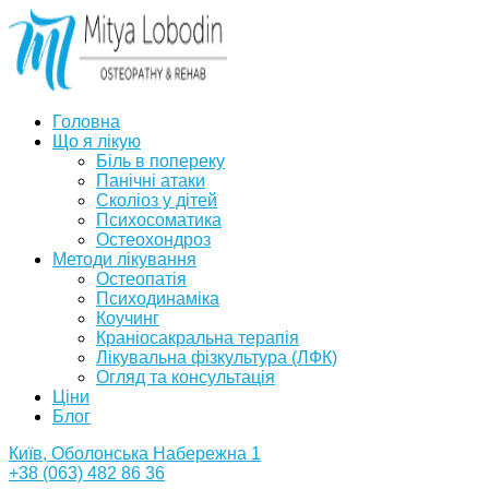
Головна
Що я лікую
Біль в попереку
Панічні атаки
Сколіоз у дітей
Психосоматика
Остеохондроз
Методи лікування
Остеопатія
Психодинаміка
Коучинг
Краніосакральна терапія
Лікувальна фізкультура (ЛФК)
Огляд та консультація
Ціни
Блог
Київ, Оболонська Набережна 1
+38 (063) 482 86 36