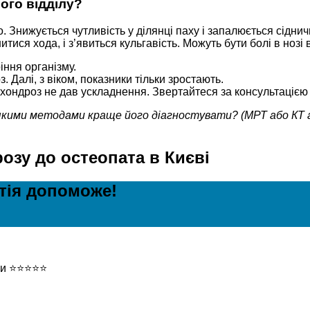
ого відділу?
о. Знижується чутливість у ділянці паху і запалюється сіднич
ися хода, і з’явиться кульгавість. Можуть бути болі в нозі в
ння організму.
 Далі, з віком, показники тільки зростають.
хондроз не дав ускладнення. Звертайтеся за консультацією 
 якими методами краще його діагностувати? (МРТ або КТ 
озу до остеопата в Києві
атія допоможе!