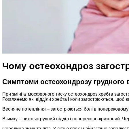
Чому остеохондроз загост
Симптоми остеохондрозу грудного в
При зміні атмосферного тиску остеохондроз хребта загост
Розглянемо які відділи хребта і коли загострюються, щоб 
Весняне потепління – загострюються болі в поперековому в
Взимку – нижньогрудний відділ і попереково-крижовий. Чер
Середина зими та літа. У літню спеку найчастіше запалюєт