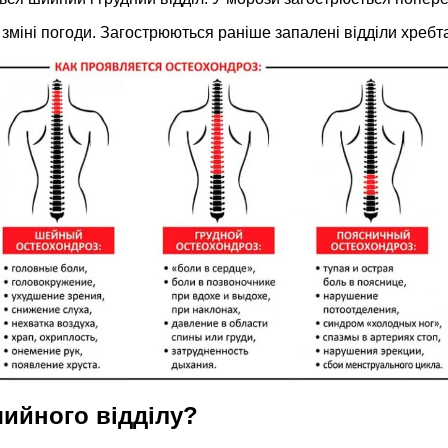
іні погоди. Загострюються раніше запалені відділи хребта
ийного відділу?