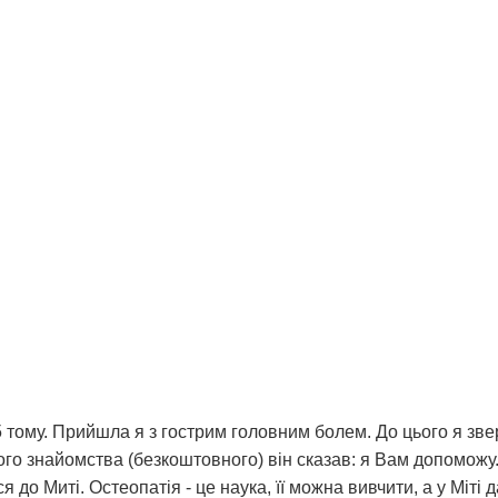
 тому. Прийшла я з гострим головним болем. До цього я зверт
о знайомства (безкоштовного) він сказав: я Вам допоможу. І 
я до Миті. Остеопатія - це наука, її можна вивчити, а у Міті 