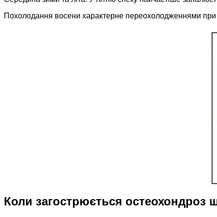
Похолодання восени характерне переохолодженнями при зм
Коли загострюється остеохондроз ш