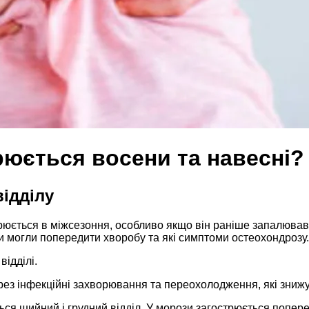
рюється восени та навесні
ідділу
рюється в міжсезоння, особливо якщо він раніше запалював
ви могли попередити хворобу та які симптоми остеохондрозу.
ідділі.
ез інфекційні захворювання та переохолодження, які знижую
ься шийний і грудний відділ. У морози загострюється попере