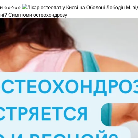
сні? Cимптоми остеохондрозу