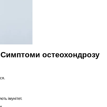
? Cимптоми остеохондрозу
ся.
ть імунітет.
к.