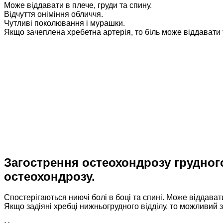
Може віддавати в плече, груди та спину.
Відчуття оніміння обличчя.
Чутливі поколювання і мурашки.
Якщо зачеплена хребетна артерія, то біль може віддавати 
Загострення остеохондрозу грудного 
остеохондрозу.
Спостерігаються ниючі болі в боці та спині. Може віддавати
Якщо задіяні хребці нижньогрудного відділу, то можливий з