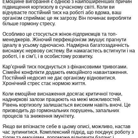
Емоційне вигорання є однією з найпоширеніших причин
підвищення кортизолу в сучасному світі. Коли ви
відчуваєте постійний тиск на роботі або вдома, ваш
організм сприймає це як загрозу. Він починає виробляти
більше гормону стресу.
Особливо це стосується жінок-підприємців та топ-
менеджерів. Жіночий перфекціонізм змушує прагнути
ідеалу в усьому одночасно. Надмірна багатозадачність
виснажує нервову систему. Ви намагаєтесь встигнути і на
роботі, і в сім’ї, і в особистому розвитку.
Кар’єрний тиск поєднується з фінансовими тривогами.
Сімейні конфлікти додають емоційного навантаження.
Постійний недосип не дає організму відновитися.
Хронічний стрес стає нормою життя.
Коли емоційне виснаження досягає критичної точки,
надниркові залози працюють на межі можливостей.
Рівень кортизолу залишається високим навіть вночі. Це
призводить до гормональних порушень, запальних
процесів та зниження імунітету.
Якщо ви впізнаєте себе в цьому описі, можливо, настав
час зупинитися. Комплексний підхід, що поєднує роботу з
тілом та емоціями, допоможе відновити баланс і