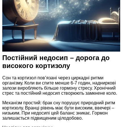
Постійний недосип – дорога до
високого кортизолу
Сон та кортизол пов’язані через циркадні ритми
організму. Коли ви спите менше 6-7 годин, надниркові
залози виробляють більше гормону стресу. Хронічний
стрес та постійний недосип створюють замкнене коло.
Механізм простий: брак сну порушує природний ритм
кортизолу. Вранці рівень має бути високим, ввечері –
низьким. При недосипі цей баланс зникає. Гормон
залишається підвищеним цілодобово.