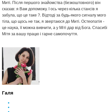
Миті. Після першого знайомства (безкоштовного) він
сказав: я Вам допоможу. І ось через кілька стансів я
забула, що це таке ?. Відтоді за будь-якого сигналу мого
тіла, що щось не так, я звертаюся до Миті. Остеопатія -
це наука, її можна вивчити, а у Міті дар від Бога. Спасибі
Мітя за вашу працю і гарне самопочуття.
Галя