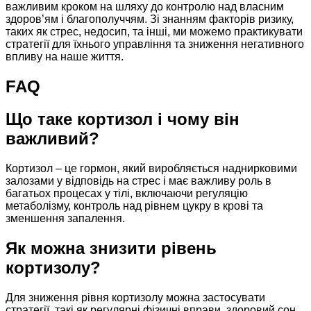
важливим кроком на шляху до контролю над власним
здоров’ям і благополуччям. Зі знанням факторів ризику,
таких як стрес, недосип, та інші, ми можемо практикувати
стратегії для їхнього управління та зниження негативного
впливу на наше життя.
FAQ
Що таке кортизол і чому він
важливий?
Кортизол – це гормон, який виробляється наднирковими
залозами у відповідь на стрес і має важливу роль в
багатьох процесах у тілі, включаючи регуляцію
метаболізму, контроль над рівнем цукру в крові та
зменшення запалення.
Як можна знизити рівень
кортизолу?
Для зниження рівня кортизолу можна застосувати
стратегії, такі як регулярні фізичні вправи, здоровий сон,