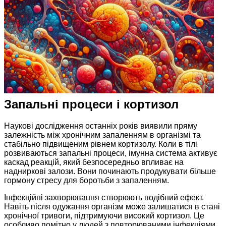
Запальні процеси і кортизол
Наукові дослідження останніх років виявили пряму
залежність між хронічним запаленням в організмі та
стабільно підвищеним рівнем кортизолу. Коли в тілі
розвиваються запальні процеси, імунна система активує
каскад реакцій, який безпосередньо впливає на
надниркові залози. Вони починають продукувати більше
гормону стресу для боротьби з запаленням.
Інфекційні захворювання створюють подібний ефект.
Навіть після одужання організм може залишатися в стані
хронічної тривоги, підтримуючи високий кортизол. Це
особливо помітно у людей з повторюваними інфекціями