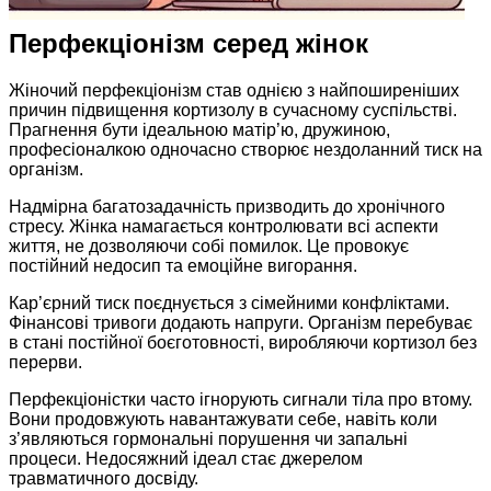
Перфекціонізм серед жінок
Жіночий перфекціонізм став однією з найпоширеніших
причин підвищення кортизолу в сучасному суспільстві.
Прагнення бути ідеальною матір’ю, дружиною,
професіоналкою одночасно створює нездоланний тиск на
організм.
Надмірна багатозадачність призводить до хронічного
стресу. Жінка намагається контролювати всі аспекти
життя, не дозволяючи собі помилок. Це провокує
постійний недосип та емоційне вигорання.
Кар’єрний тиск поєднується з сімейними конфліктами.
Фінансові тривоги додають напруги. Організм перебуває
в стані постійної боєготовності, виробляючи кортизол без
перерви.
Перфекціоністки часто ігнорують сигнали тіла про втому.
Вони продовжують навантажувати себе, навіть коли
з’являються гормональні порушення чи запальні
процеси. Недосяжний ідеал стає джерелом
травматичного досвіду.