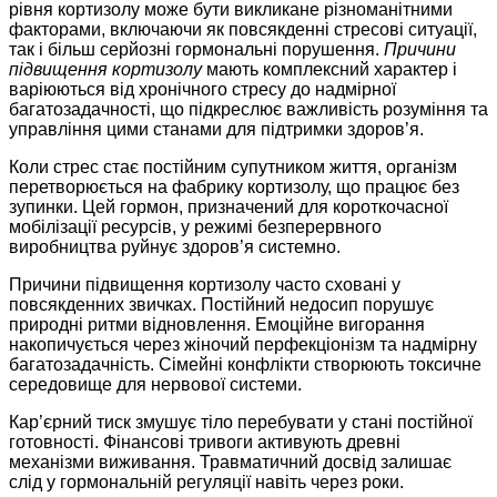
рівня кортизолу може бути викликане різноманітними
факторами, включаючи як повсякденні стресові ситуації,
так і більш серйозні гормональні порушення.
Причини
підвищення кортизолу
мають комплексний характер і
варіюються від хронічного стресу до надмірної
багатозадачності, що підкреслює важливість розуміння та
управління цими станами для підтримки здоров’я.
Коли стрес стає постійним супутником життя, організм
перетворюється на фабрику кортизолу, що працює без
зупинки. Цей гормон, призначений для короткочасної
мобілізації ресурсів, у режимі безперервного
виробництва руйнує здоров’я системно.
Причини підвищення кортизолу часто сховані у
повсякденних звичках. Постійний недосип порушує
природні ритми відновлення. Емоційне вигорання
накопичується через жіночий перфекціонізм та надмірну
багатозадачність. Сімейні конфлікти створюють токсичне
середовище для нервової системи.
Кар’єрний тиск змушує тіло перебувати у стані постійної
готовності. Фінансові тривоги активують древні
механізми виживання. Травматичний досвід залишає
слід у гормональній регуляції навіть через роки.