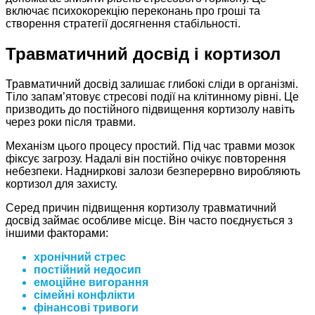
включає психокорекцію переконань про гроші та
створення стратегії досягнення стабільності.
Травматичний досвід і кортизол
Травматичний досвід залишає глибокі сліди в організмі.
Тіло запам’ятовує стресові події на клітинному рівні. Це
призводить до постійного підвищення кортизолу навіть
через роки після травми.
Механізм цього процесу простий. Під час травми мозок
фіксує загрозу. Надалі він постійно очікує повторення
небезпеки. Надниркові залози безперервно виробляють
кортизол для захисту.
Серед причин підвищення кортизолу травматичний
досвід займає особливе місце. Він часто поєднується з
іншими факторами:
хронічний стрес
постійний недосип
емоційне вигорання
сімейні конфлікти
фінансові тривоги