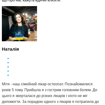
Що про нас кажуть вдячні клієнти:
Наталія
Мітя - наш сімейний лікар остеопат. Познайомилися
років 5 тому. Прийшла я з гострим головним болем. До
цього я зверталася до різних лікарів і ніхто не міг
допомогти. За порадою одного з лікарів я потрапила до