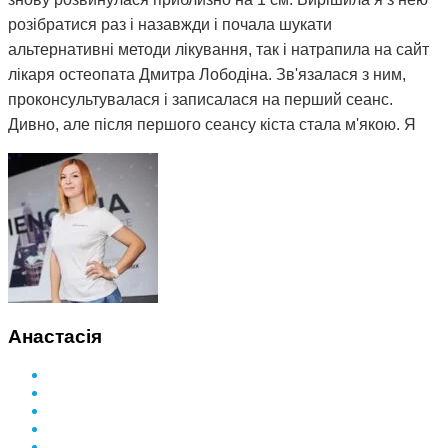
розібратися раз і назавжди і почала шукати
альтернативні методи лікування, так і натрапила на сайт
лікаря остеопата Дмитра Лободіна. Зв'язалася з ним,
проконсультувалася і записалася на перший сеанс.
Дивно, але після першого сеансу кіста стала м'якою. Я
почала відвідувати сеанси за призначенням Дмитра і
через 3 місяці вона повністю розсмокталася. Як це
працює, взагалі не розумію. Те, чого ліки не змогли
зробити за півтора року, зміг зробити Дмитро і за такий
невеликий термін. Лікар у поліклініці сказав, що мені
просто пощастило і я на досвідченого фахівця
натрапила. А ще кажуть, що здоров'я за гроші не купиш.
Я ось купила і спасибі за це вам Дмитро.
Анастасія