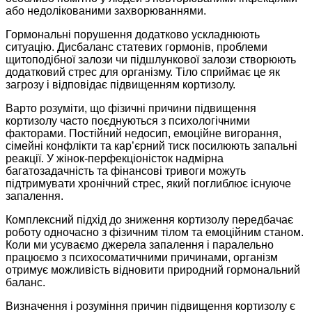
або недолікованими захворюваннями.
Гормональні порушення додатково ускладнюють
ситуацію. Дисбаланс статевих гормонів, проблеми
щитоподібної залози чи підшлункової залози створюють
додатковий стрес для організму. Тіло сприймає це як
загрозу і відповідає підвищенням кортизолу.
Варто розуміти, що фізичні причини підвищення
кортизолу часто поєднуються з психологічними
факторами. Постійний недосип, емоційне вигорання,
сімейні конфлікти та кар’єрний тиск посилюють запальні
реакції. У жінок-перфекціоністок надмірна
багатозадачність та фінансові тривоги можуть
підтримувати хронічний стрес, який поглиблює існуюче
запалення.
Комплексний підхід до зниження кортизолу передбачає
роботу одночасно з фізичним тілом та емоційним станом.
Коли ми усуваємо джерела запалення і паралельно
працюємо з психосоматичними причинами, організм
отримує можливість відновити природний гормональний
баланс.
Визначення і розуміння причин підвищення кортизолу є