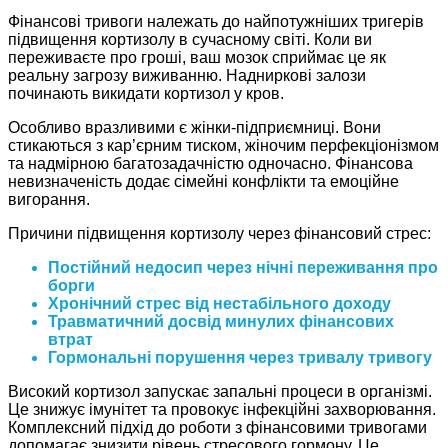
Фінансові тривоги належать до найпотужніших тригерів
підвищення кортизолу в сучасному світі. Коли ви
переживаєте про гроші, ваш мозок сприймає це як
реальну загрозу виживанню. Надниркові залози
починають викидати кортизол у кров.
Особливо вразливими є жінки-підприємниці. Вони
стикаються з кар’єрним тиском, жіночим перфекціонізмом
та надмірною багатозадачністю одночасно. Фінансова
невизначеність додає сімейні конфлікти та емоційне
вигорання.
Причини підвищення кортизолу через фінансовий стрес:
Постійний недосип через нічні переживання про
борги
Хронічний стрес від нестабільного доходу
Травматичний досвід минулих фінансових
втрат
Гормональні порушення через тривалу тривогу
Високий кортизол запускає запальні процеси в організмі.
Це знижує імунітет та провокує інфекційні захворювання.
Комплексний підхід до роботи з фінансовими тривогами
допомагає знизити рівень стресового гормону. Це