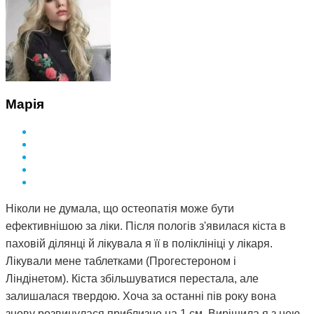
Марія
Ніколи не думала, що остеопатія може бути
ефективнішою за ліки. Після пологів з'явилася кіста в
паховій ділянці й лікувала я її в поліклініці у лікаря.
Лікували мене таблетками (Прогестероном і
Ліндінетом). Кіста збільшуватися перестала, але
залишалася твердою. Хоча за останні пів року вона
знову розвинулася приблизно на 1 см. Вирішила я з нею