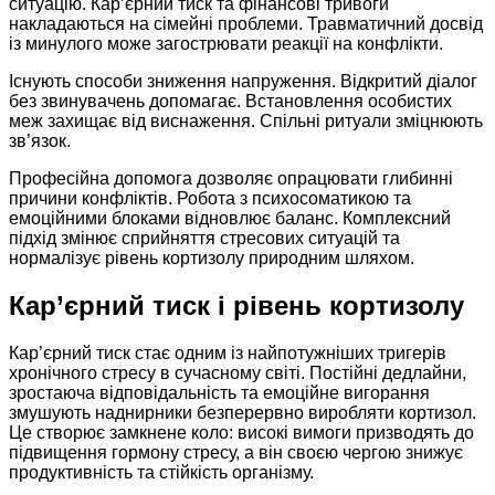
ситуацію. Кар’єрний тиск та фінансові тривоги
накладаються на сімейні проблеми. Травматичний досвід
із минулого може загострювати реакції на конфлікти.
Існують способи зниження напруження. Відкритий діалог
без звинувачень допомагає. Встановлення особистих
меж захищає від виснаження. Спільні ритуали зміцнюють
зв’язок.
Професійна допомога дозволяє опрацювати глибинні
причини конфліктів. Робота з психосоматикою та
емоційними блоками відновлює баланс. Комплексний
підхід змінює сприйняття стресових ситуацій та
нормалізує рівень кортизолу природним шляхом.
Кар’єрний тиск і рівень кортизолу
Кар’єрний тиск стає одним із найпотужніших тригерів
хронічного стресу в сучасному світі. Постійні дедлайни,
зростаюча відповідальність та емоційне вигорання
змушують наднирники безперервно виробляти кортизол.
Це створює замкнене коло: високі вимоги призводять до
підвищення гормону стресу, а він своєю чергою знижує
продуктивність та стійкість організму.