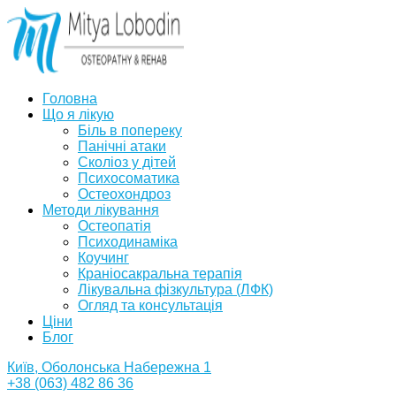
Головна
Що я лікую
Біль в попереку
Панічні атаки
Сколіоз у дітей
Психосоматика
Остеохондроз
Методи лікування
Остеопатія
Психодинаміка
Коучинг
Краніосакральна терапія
Лікувальна фізкультура (ЛФК)
Огляд та консультація
Ціни
Блог
Київ, Оболонська Набережна 1
+38 (063) 482 86 36