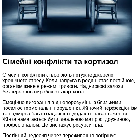
Сімейні конфлікти та кортизол
Сімейні конфлікти створюють потужне джерело
хронічного стресу. Коли напруга в родині стає постійною,
організм живе в режимі тривоги. Надниркові залози
безперервно виробляють кортизол.
Емоційне вигорання від непорозумінь із близькими
посилює гормональні порушення. Жіночий перфекціонізм
та надмірна багатозадачність додають навантаження.
Жінка намагається бути ідеальною матір’ю, дружиною,
професіоналом. Це виснажує ресурси тіла.
Постійний недосип через переживання погіршує