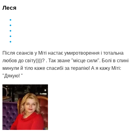
Леся
Після сеансів у Міті настає умиротворення і тотальна
любов до світу))))? . Так зване "місце сили". Болі в спині
минули й тіло каже спасибі за терапію! А я кажу Міті:
"Дякую! "