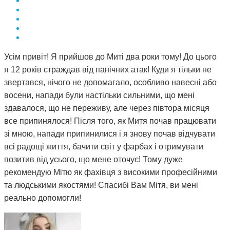
Усім привіт! Я прийшов до Миті два роки тому! До цього
я 12 років страждав від панічних атак! Куди я тільки не
звертався, нічого не допомагало, особливо навесні або
восени, напади були настільки сильними, що мені
здавалося, що не переживу, але через півтора місяця
все припинялося! Після того, як Митя почав працювати
зі мною, напади припинилися і я знову почав відчувати
всі радощі життя, бачити світ у фарбах і отримувати
позитив від усього, що мене оточує! Тому дуже
рекомендую Мітю як фахівця з високими професійними
та людськими якостями! Спасибі Вам Мітя, ви мені
реально допомогли!