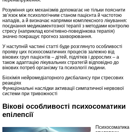
Розуміння цих механізмів допомагає не тільки пояснити
зв’язок між психологічним станом пацієнта й частотою
нападів, а й визначає напрямки комплексного лікування:
поєднання медикаментозної терапії з методами контролю
стресу (наприклад когнітивно-поведінкова терапія)
значно покращує прогноз захворювання.
У наступній частині статті буде розглянуто особливості
прояву цих психосоматичних процесів залежно від
вікових груп пацієнтів – дітей, підлітків і дорослих – а
також адаптацію лікувальних стратегій відповідно до
вікових потреб організму та психології людини.
Біохімія нейромедіаторного дисбалансу при стресових
реакціях
Функціональні наслідки активації симпатичної нервової
системи при тривожності
Вікові особливості психосоматики
епілепсії
Психосоматика