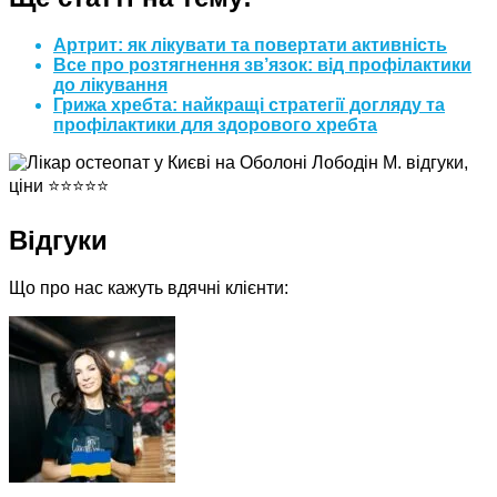
Артрит: як лікувати та повертати активність
Все про розтягнення зв’язок: від профілактики
до лікування
Грижа хребта: найкращі стратегії догляду та
профілактики для здорового хребта
Відгуки
Що про нас кажуть вдячні клієнти: