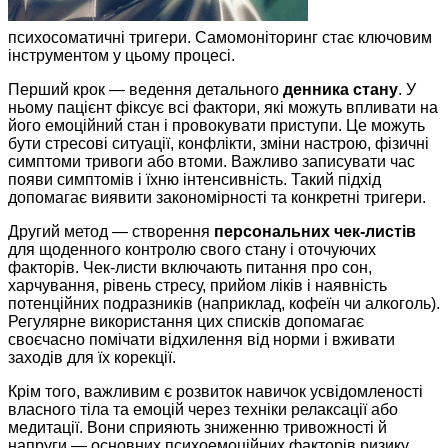
психосоматичні тригери. Самомоніторинг стає ключовим
інструментом у цьому процесі.
Перший крок — ведення детального
денника стану
. У
ньому пацієнт фіксує всі фактори, які можуть впливати на
його емоційний стан і провокувати приступи. Це можуть
бути стресові ситуації, конфлікти, зміни настрою, фізичні
симптоми тривоги або втоми. Важливо записувати час
появи симптомів і їхню інтенсивність. Такий підхід
допомагає виявити закономірності та конкретні тригери.
Другий метод — створення
персональних чек-листів
для щоденного контролю свого стану і оточуючих
факторів. Чек-листи включають питання про сон,
харчування, рівень стресу, прийом ліків і наявність
потенційних подразників (наприклад, кофеїн чи алкоголь).
Регулярне використання цих списків допомагає
своєчасно помічати відхилення від норми і вживати
заходів для їх корекції.
Крім того, важливим є розвиток навичок усвідомленості
власного тіла та емоцій через техніки релаксації або
медитації. Вони сприяють зниженню тривожності й
напруги — основних психоемоційних факторів ризику