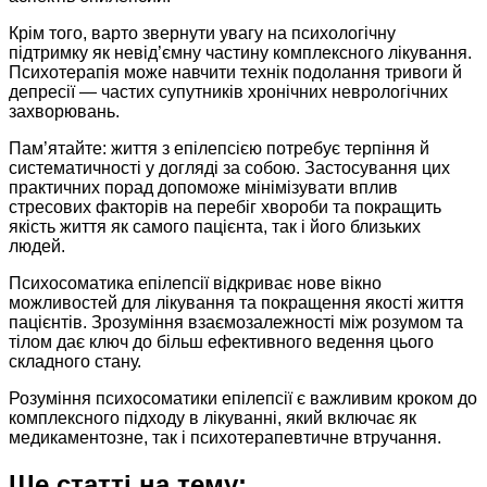
Крім того, варто звернути увагу на психологічну
підтримку як невід’ємну частину комплексного лікування.
Психотерапія може навчити технік подолання тривоги й
депресії — частих супутників хронічних неврологічних
захворювань.
Пам’ятайте: життя з епілепсією потребує терпіння й
систематичності у догляді за собою. Застосування цих
практичних порад допоможе мінімізувати вплив
стресових факторів на перебіг хвороби та покращить
якість життя як самого пацієнта, так і його близьких
людей.
Психосоматика епілепсії відкриває нове вікно
можливостей для лікування та покращення якості життя
пацієнтів. Зрозуміння взаємозалежності між розумом та
тілом дає ключ до більш ефективного ведення цього
складного стану.
Розуміння психосоматики епілепсії є важливим кроком до
комплексного підходу в лікуванні, який включає як
медикаментозне, так і психотерапевтичне втручання.
Ще статті на тему: