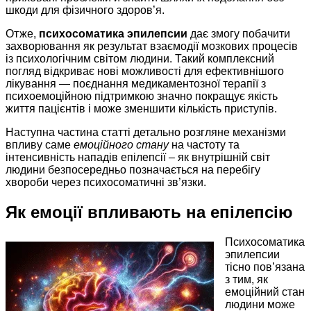
шкоди для фізичного здоров’я.
Отже,
психосоматика эпилепсии
дає змогу побачити
захворювання як результат взаємодії мозкових процесів
із психологічним світом людини. Такий комплексний
погляд відкриває нові можливості для ефективнішого
лікування — поєднання медикаментозної терапії з
психоемоційною підтримкою значно покращує якість
життя пацієнтів і може зменшити кількість приступів.
Наступна частина статті детально розгляне механізми
впливу саме
емоційного стану
на частоту та
інтенсивність нападів епілепсії – як внутрішній світ
людини безпосередньо позначається на перебігу
хвороби через психосоматичні зв’язки.
Як емоції впливають на епілепсію
Психосоматика
эпилепсии
тісно пов’язана
з тим, як
емоційний стан
людини може