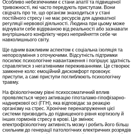
Особливо небезпечними є стани апатії та підвищеної
тривожності, які часто передують приступам. Вони
свідчать про те, що організм знаходиться у стані
постійного стресу і не має ресурсів для адекватної
регуляції нервової діяльності. Людина при цьому може
відчувати себе відірваною від реальності або зазнавати
внутрішнього конфлікту через неприйняття себе чи
навколишнього світу.
Ще одним важливим аспектом є соціальна ізоляція та
непорозуміння з оточуючими. Відсутність підтримки
посилює психологічне навантаження і погіршує здатність
справлятися з негативними переживаннями. Це створює
замкнене коло: емоційний дискомфорт провокує
приступи, а самі приступи поглиблюють психологічну
травму.
На фізіологічному рівні психосоматичний вплив
проявляється через активацію гіпоталамо-гіпофізарно-
надниркової осі (ГГН), яка відповідає за реакцію
організму на стрес. Хронічне перенапруження цієї
системи призводить до підвищеного рівня кортизолу й
інших гормонів стресу в крові. Це змінює
електрофізіологічну активність мозку і робить його більш
схильним до генерації патологічних електричних розрядів