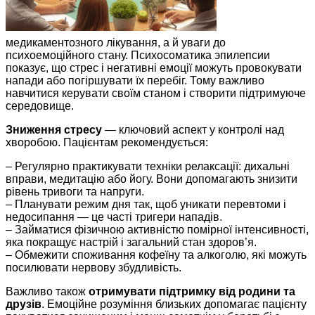
медикаментозного лікування, а й уваги до
психоемоційного стану. Психосоматика эпилепсии
показує, що стрес і негативні емоції можуть провокувати
напади або погіршувати їх перебіг. Тому важливо
навчитися керувати своїм станом і створити підтримуюче
середовище.
Зниження стресу
— ключовий аспект у контролі над
хворобою. Пацієнтам рекомендується:
– Регулярно практикувати техніки релаксації: дихальні
вправи, медитацію або йогу. Вони допомагають знизити
рівень тривоги та напруги.
– Планувати режим дня так, щоб уникати перевтоми і
недосипання — це часті тригери нападів.
– Займатися фізичною активністю помірної інтенсивності,
яка покращує настрій і загальний стан здоров’я.
– Обмежити споживання кофеїну та алкоголю, які можуть
посилювати нервову збудливість.
Важливо також
отримувати підтримку від родини та
друзів
. Емоційне розуміння близьких допомагає пацієнту