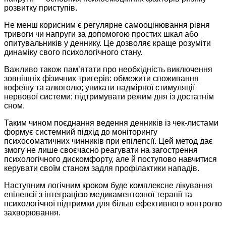
розвитку приступів.
Не менш корисним є регулярне самооцінювання рівня
тривоги чи напруги за допомогою простих шкал або
опитувальників у деннику. Це дозволяє краще розуміти
динаміку свого психологічного стану.
Важливо також пам’ятати про необхідність виключення
зовнішніх фізичних тригерів: обмежити споживання
кофеїну та алкоголю; уникати надмірної стимуляції
нервової системи; підтримувати режим дня із достатнім
сном.
Таким чином поєднання ведення денників із чек-листами
формує системний підхід до моніторингу
психосоматичних чинників при епілепсії. Цей метод дає
змогу не лише своєчасно реагувати на загострення
психологічного дискомфорту, але й поступово навчитися
керувати своїм станом задля профілактики нападів.
Наступним логічним кроком буде комплексне лікування
епілепсії з інтеграцією медикаментозної терапії та
психологічної підтримки для більш ефективного контролю
захворювання.