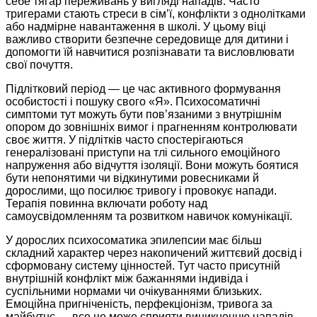
себе тягар переживань у вигляді нападів. Часто
тригерами стають стреси в сім’ї, конфлікти з однолітками
або надмірне навантаження в школі. У цьому віці
важливо створити безпечне середовище для дитини і
допомогти їй навчитися розпізнавати та висловлювати
свої почуття.
Підлітковий період — це час активного формування
особистості і пошуку свого «Я». Психосоматичні
симптоми тут можуть бути пов’язаними з внутрішнім
опором до зовнішніх вимог і прагненням контролювати
своє життя. У підлітків часто спостерігаються
генералізовані приступи на тлі сильного емоційного
напруження або відчуття ізоляції. Вони можуть боятися
бути непонятими чи відкинутими ровесниками й
дорослими, що посилює тривогу і провокує напади.
Терапія повинна включати роботу над
самоусвідомленням та розвитком навичок комунікації.
У дорослих психосоматика эпилепсии має більш
складний характер через накопичений життєвий досвід і
сформовану систему цінностей. Тут часто присутній
внутрішній конфлікт між бажаннями індивіда і
суспільними нормами чи очікуваннями близьких.
Емоційна пригніченість, перфекціонізм, тривога за
майбутнє — все це може сприяти виникненню нападів.