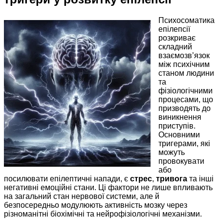
Психосоматика
епілепсії
розкриває
складний
взаємозв’язок
між психічним
станом людини
та
фізіологічними
процесами, що
призводять до
виникнення
приступів.
Основними
тригерами, які
можуть
провокувати
або
посилювати епілептичні напади, є
стрес
,
тривога
та інші
негативні емоційні стани. Ці фактори не лише впливають
на загальний стан нервової системи, але й
безпосередньо модулюють активність мозку через
різноманітні біохімічні та нейрофізіологічні механізми.