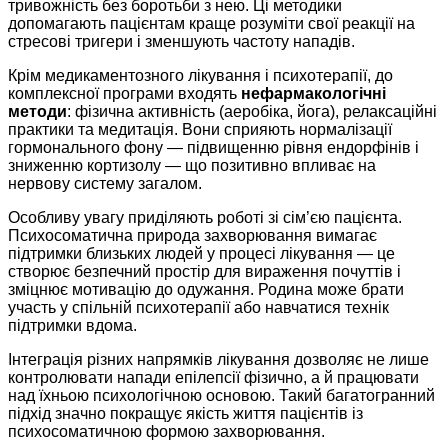
тривожність без боротьби з нею. Ці методики
допомагають пацієнтам краще розуміти свої реакції на
стресові тригери і зменшують частоту нападів.
Крім медикаментозного лікування і психотерапії, до
комплексної програми входять
нефармакологічні
методи
: фізична активність (аеробіка, йога), релаксаційні
практики та медитація. Вони сприяють нормалізації
гормонального фону — підвищенню рівня ендорфінів і
зниженню кортизолу — що позитивно впливає на
нервову систему загалом.
Особливу увагу приділяють роботі зі сім’єю пацієнта.
Психосоматична природа захворювання вимагає
підтримки близьких людей у процесі лікування — це
створює безпечний простір для вираження почуттів і
зміцнює мотивацію до одужання. Родина може брати
участь у спільній психотерапії або навчатися технік
підтримки вдома.
Інтеграція різних напрямків лікування дозволяє не лише
контролювати напади епілепсії фізично, а й працювати
над їхньою психологічною основою. Такий багатогранний
підхід значно покращує якість життя пацієнтів із
психосоматичною формою захворювання.