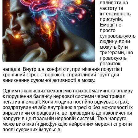
впливати на
частоту та
інтенсивність
приступів.
Емоції не
просто
супроводжують
людину, вони
можуть бути
тригерами, що
провокують
розвиток
нападів. Внутрішні конфлікти, пригнічення почуттів і
хронічний стрес створюють сприятливий ґрунт для
виникнення судомної активності в мозку.
Одним із ключових механізмів психосоматичного впливу
є порушення балансу нервової системи через тривалі
негативні емоції. Коли людина постійно відчуває страх,
роздратування або внутрішню агресію без можливості їх
виразити чи опрацювати, це призводить до накопичення
напруги в центральній нервовій системі. Така напруга
може викликати дисфункцію нейронних мереж і сприяти
появі судомних імпульсів.