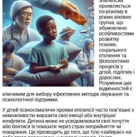
эпилепсии
проявляється
по-різному в
різних вікових
групах, що
обумовлено
особливостями
розвитку
психіки,
соціального
оточення та
фізіологічних
процесів у
дітей, підлітків і
дорослих.
Розуміння цих
відмінностей є
ключовим для вибору ефективних методів лікування та
психологічної підтримки.
У дітей психосоматичні прояви епілепсії часто пов’язані з
неможливістю виразити свої емоції або внутрішні
конфлікти. Дитина може не усвідомлювати свої почуття
або боятися їх показати через страх неприйняття чи
покарання. Це призводить до того, що тіло «забирає» на