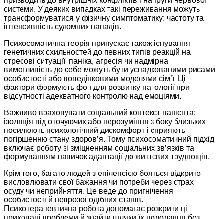
призводить до внутрішніх конфліктів і напруги нервової
системи. У деяких випадках такі переживання можуть
трансформуватися у фізичну симптоматику: частоту та
інтенсивність судомних нападів.
Психосоматична теорія припускає також існування
генетичних схильностей до певних типів реакцій на
стресові ситуації: паніка, агресія чи надмірна
вимогливість до себе можуть бути успадкованими рисами
особистості або поведінковими моделями сім’ї. Ці
фактори формують фон для розвитку патології при
відсутності адекватного контролю над емоціями.
Важливо враховувати соціальний контекст пацієнта:
ізоляція від оточуючих або нерозуміння з боку близьких
посилюють психологічний дискомфорт і сприяють
погіршенню стану здоров’я. Тому психосоматичний підхід
включає роботу зі зміцненням соціальних зв’язків та
формуванням навичок адаптації до життєвих труднощів.
Крім того, багато людей з епілепсією бояться відкрито
висловлювати свої бажання чи потреби через страх
осуду чи неприйняття. Це веде до пригнічення
особистості й неврозоподібних станів.
Психотерапевтична робота допомагає розкрити ці
приховані проблеми й знайти шляхи їх подолання без