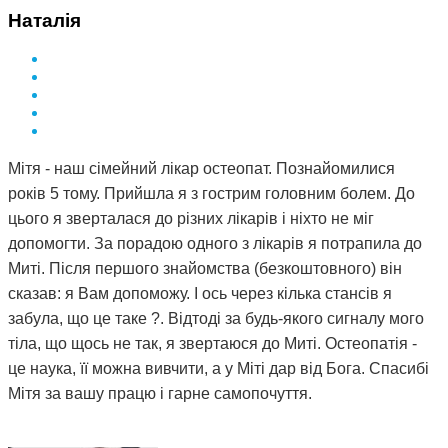
Наталія
Мітя - наш сімейний лікар остеопат. Познайомилися
років 5 тому. Прийшла я з гострим головним болем. До
цього я зверталася до різних лікарів і ніхто не міг
допомогти. За порадою одного з лікарів я потрапила до
Миті. Після першого знайомства (безкоштовного) він
сказав: я Вам допоможу. І ось через кілька стансів я
забула, що це таке ?. Відтоді за будь-якого сигналу мого
тіла, що щось не так, я звертаюся до Миті. Остеопатія -
це наука, її можна вивчити, а у Міті дар від Бога. Спасибі
Мітя за вашу працю і гарне самопочуття.