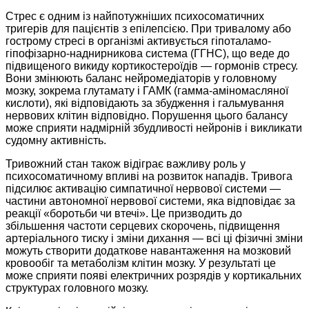
Стрес є одним із найпотужніших психосоматичних
тригерів для пацієнтів з епілепсією. При тривалому або
гострому стресі в організмі активується гіпоталамо-
гіпофізарно-наднирникова система (ГГНС), що веде до
підвищеного викиду кортикостероїдів — гормонів стресу.
Вони змінюють баланс нейромедіаторів у головному
мозку, зокрема глутамату і ГАМК (гамма-аміномасляної
кислоти), які відповідають за збудження і гальмування
нервових клітин відповідно. Порушення цього балансу
може сприяти надмірній збудливості нейронів і викликати
судомну активність.
Тривожний стан також відіграє важливу роль у
психосоматичному впливі на розвиток нападів. Тривога
підсилює активацію симпатичної нервової системи —
частини автономної нервової системи, яка відповідає за
реакції «боротьби чи втечі». Це призводить до
збільшення частоти серцевих скорочень, підвищення
артеріального тиску і зміни дихання — всі ці фізичні зміни
можуть створити додаткове навантаження на мозковий
кровообіг та метаболізм клітин мозку. У результаті це
може сприяти появі електричних розрядів у кортикальних
структурах головного мозку.