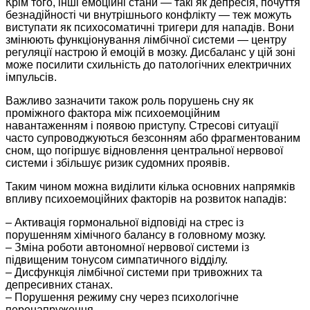
Крім того, інші емоційні стани — такі як депресія, почуття
безнадійності чи внутрішнього конфлікту — теж можуть
виступати як психосоматичні тригери для нападів. Вони
змінюють функціонування лімбічної системи — центру
регуляції настрою й емоцій в мозку. Дисбаланс у цій зоні
може посилити схильність до патологічних електричних
імпульсів.
Важливо зазначити також роль порушень сну як
проміжного фактора між психоемоційним
навантаженням і появою приступу. Стресові ситуації
часто супроводжуються безсонням або фрагментованим
сном, що погіршує відновлення центральної нервової
системи і збільшує ризик судомних проявів.
Таким чином можна виділити кілька основних напрямків
впливу психоемоційних факторів на розвиток нападів:
– Активація гормональної відповіді на стрес із
порушенням хімічного балансу в головному мозку.
– Зміна роботи автономної нервової системи із
підвищеним тонусом симпатичного відділу.
– Дисфункція лімбічної системи при тривожних та
депресивних станах.
– Порушення режиму сну через психологічне
перенапруження.