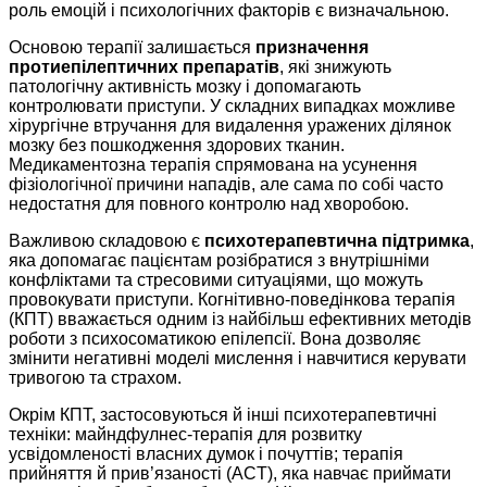
роль емоцій і психологічних факторів є визначальною.
Основою терапії залишається
призначення
протиепілептичних препаратів
, які знижують
патологічну активність мозку і допомагають
контролювати приступи. У складних випадках можливе
хірургічне втручання для видалення уражених ділянок
мозку без пошкодження здорових тканин.
Медикаментозна терапія спрямована на усунення
фізіологічної причини нападів, але сама по собі часто
недостатня для повного контролю над хворобою.
Важливою складовою є
психотерапевтична підтримка
,
яка допомагає пацієнтам розібратися з внутрішніми
конфліктами та стресовими ситуаціями, що можуть
провокувати приступи. Когнітивно-поведінкова терапія
(КПТ) вважається одним із найбільш ефективних методів
роботи з психосоматикою епілепсії. Вона дозволяє
змінити негативні моделі мислення і навчитися керувати
тривогою та страхом.
Окрім КПТ, застосовуються й інші психотерапевтичні
техніки: майндфулнес-терапія для розвитку
усвідомленості власних думок і почуттів; терапія
прийняття й прив’язаності (ACT), яка навчає приймати