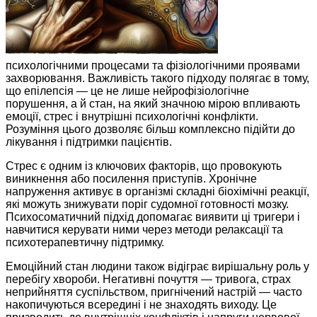
психологічними процесами та фізіологічними проявами
захворювання. Важливість такого підходу полягає в тому,
що епілепсія — це не лише нейрофізіологічне
порушення, а й стан, на який значною мірою впливають
емоції, стрес і внутрішні психологічні конфлікти.
Розуміння цього дозволяє більш комплексно підійти до
лікування і підтримки пацієнтів.
Стрес є одним із ключових факторів, що провокують
виникнення або посилення приступів. Хронічне
напруження активує в організмі складні біохімічні реакції,
які можуть знижувати поріг судомної готовності мозку.
Психосоматичний підхід допомагає виявити ці тригери і
навчитися керувати ними через методи релаксації та
психотерапевтичну підтримку.
Емоційний стан людини також відіграє вирішальну роль у
перебігу хвороби. Негативні почуття — тривога, страх
неприйняття суспільством, пригнічений настрій — часто
накопичуються всередині і не знаходять виходу. Це