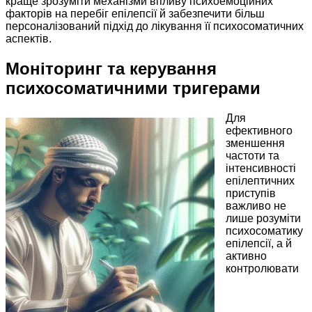
краще зрозуміти механізми впливу психоемоційних
факторів на перебіг епілепсії й забезпечити більш
персоналізований підхід до лікування її психосоматичних
аспектів.
Моніторинг та керування
психосоматичними тригерами
Для
ефективного
зменшення
частоти та
інтенсивності
епілептичних
приступів
важливо не
лише розуміти
психосоматику
епілепсії, а й
активно
контролювати