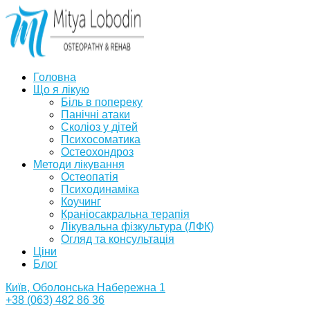
Головна
Що я лікую
Біль в попереку
Панічні атаки
Сколіоз у дітей
Психосоматика
Остеохондроз
Методи лікування
Остеопатія
Психодинаміка
Коучинг
Краніосакральна терапія
Лікувальна фізкультура (ЛФК)
Огляд та консультація
Ціни
Блог
Київ, Оболонська Набережна 1
+38 (063) 482 86 36