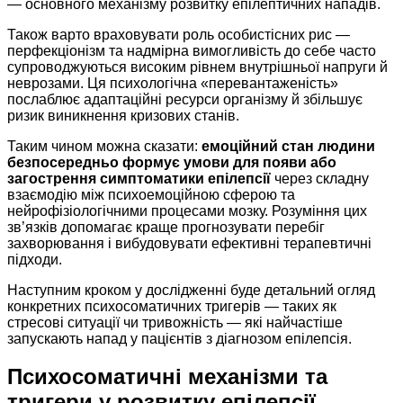
— основного механізму розвитку епілептичних нападів.
Також варто враховувати роль особистісних рис —
перфекціонізм та надмірна вимогливість до себе часто
супроводжуються високим рівнем внутрішньої напруги й
неврозами. Ця психологічна «перевантаженість»
послаблює адаптаційні ресурси організму й збільшує
ризик виникнення кризових станів.
Таким чином можна сказати:
емоційний стан людини
безпосередньо формує умови для появи або
загострення симптоматики епілепсії
через складну
взаємодію між психоемоційною сферою та
нейрофізіологічними процесами мозку. Розуміння цих
зв’язків допомагає краще прогнозувати перебіг
захворювання і вибудовувати ефективні терапевтичні
підходи.
Наступним кроком у дослідженні буде детальний огляд
конкретних психосоматичних тригерів — таких як
стресові ситуації чи тривожність — які найчастіше
запускають напад у пацієнтів з діагнозом епілепсія.
Психосоматичні механізми та
тригери у розвитку епілепсії