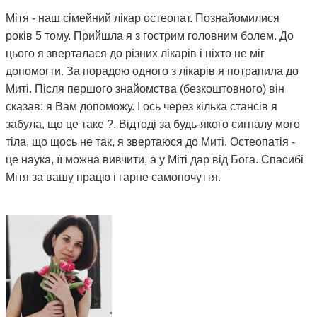
Мітя - наш сімейний лікар остеопат. Познайомилися
років 5 тому. Прийшла я з гострим головним болем. До
цього я зверталася до різних лікарів і ніхто не міг
допомогти. За порадою одного з лікарів я потрапила до
Миті. Після першого знайомства (безкоштовного) він
сказав: я Вам допоможу. І ось через кілька стансів я
забула, що це таке ?. Відтоді за будь-якого сигналу мого
тіла, що щось не так, я звертаюся до Миті. Остеопатія -
це наука, її можна вивчити, а у Міті дар від Бога. Спасибі
Мітя за вашу працю і гарне самопочуття.