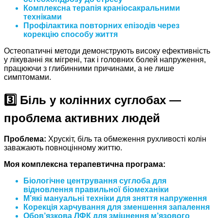
Комплексна терапія
краніосакральними
техніками
Профілактика
повторних епізодів через
корекцію способу життя
Остеопатичні методи демонструють високу ефективність
у лікуванні як мігрені, так і головних болей напруження,
працюючи з глибинними причинами, а не лише
симптомами.
3️⃣ Біль у колінних суглобах —
проблема активних людей
Проблема:
Хрускіт, біль та обмеження рухливості колін
заважають повноцінному життю.
Моя комплексна терапевтична програма:
Біологічне центрування
суглоба для
відновлення правильної біомеханіки
М’які мануальні техніки
для зняття напруження
Корекція харчування
для зменшення запалення
Обов’язкова ЛФК
для зміцнення м’язового