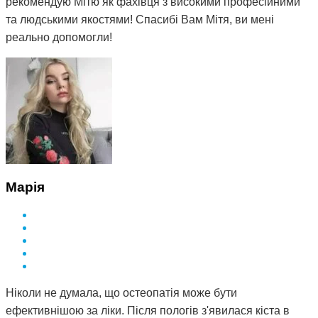
рекомендую Мітю як фахівця з високими професійними
та людськими якостями! Спасибі Вам Мітя, ви мені
реально допомогли!
Марія
Ніколи не думала, що остеопатія може бути
ефективнішою за ліки. Після пологів з'явилася кіста в