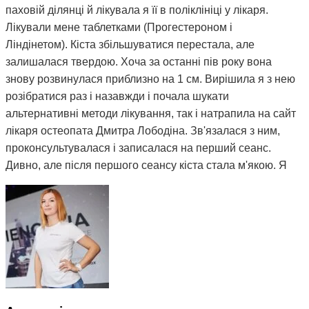
паховій ділянці й лікувала я її в поліклініці у лікаря.
Лікували мене таблетками (Прогестероном і
Ліндінетом). Кіста збільшуватися перестала, але
залишалася твердою. Хоча за останні пів року вона
знову розвинулася приблизно на 1 см. Вирішила я з нею
розібратися раз і назавжди і почала шукати
альтернативні методи лікування, так і натрапила на сайт
лікаря остеопата Дмитра Лободіна. Зв'язалася з ним,
проконсультувалася і записалася на перший сеанс.
Дивно, але після першого сеансу кіста стала м'якою. Я
почала відвідувати сеанси за призначенням Дмитра і
через 3 місяці вона повністю розсмокталася. Як це
працює, взагалі не розумію. Те, чого ліки не змогли
зробити за півтора року, зміг зробити Дмитро і за такий
невеликий термін. Лікар у поліклініці сказав, що мені
просто пощастило і я на досвідченого фахівця
натрапила. А ще кажуть, що здоров'я за гроші не купиш.
Я ось купила і спасибі за це вам Дмитро.