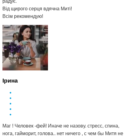
радує.
Від щирого серця вдячна Миті!
Всім рекомендую!
Ірина
Маг ! Человек -фей! Иначе не назову. стресс, спина,
нога, гайморит, голова.. нет ничего , с чем бы Митя не