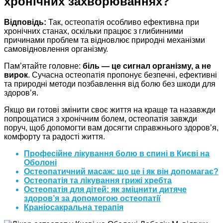
хронічних захворюваннях?
Відповідь:
Так, остеопатія особливо ефективна при
хронічних станах, оскільки працює з глибинними
причинами проблем та відновлює природні механізми
самовідновлення організму.
Пам’ятайте головне:
біль — це сигнал організму, а не
вирок
. Сучасна остеопатія пропонує безпечні, ефективні
та природні методи позбавлення від болю без шкоди для
здоров’я.
Якщо ви готові змінити своє життя на краще та назавжди
попрощатися з хронічним болем, остеопатія завжди
поруч, щоб допомогти вам досягти справжнього здоров’я,
комфорту та радості життя.
Професійне лікування болю в спині в Києві на
Оболоні
Остеопатичний масаж: що це і як він допомагає?
Остеопатія та лікування грижі хребта
Остеопатія для дітей: як зміцнити дитяче
здоров’я за допомогою остеопатії
Краніосакральна терапія