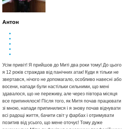
Антон
Усім привіт! Я прийшов до Миті два роки тому! До цього
я 12 років страждав від панічних атак! Куди я тільки не
звертався, нічого не допомагало, особливо навесні або
восени, напади були настільки сильними, що мені
здавалося, що не переживу, але через півтора місяця
все припинялося! Після того, як Митя почав працювати
зі мною, напади припинилися і я знову почав відчувати
всі радощі життя, бачити світ у фарбах і отримувати
позитив від усього, що мене оточує! Тому дуже