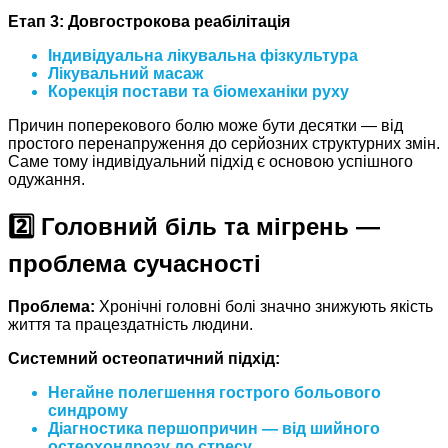
Етап 3: Довгострокова реабілітація
Індивідуальна лікувальна фізкультура
Лікувальний масаж
Корекція постави та біомеханіки руху
Причин поперекового болю може бути десятки — від
простого перенапруження до серйозних структурних змін.
Саме тому індивідуальний підхід є основою успішного
одужання.
2️⃣ Головний біль та мігрень —
проблема сучасності
Проблема:
Хронічні головні болі значно знижують якість
життя та працездатність людини.
Системний остеопатичний підхід:
Негайне полегшення
гострого больового
синдрому
Діагностика першопричин
— від шийного
остеохондрозу до стресу