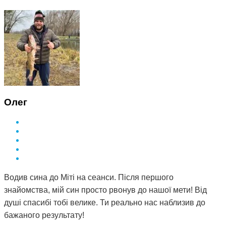
Олег
Водив сина до Міті на сеанси. Після першого
знайомства, мій син просто рвонув до нашої мети! Від
душі спасибі тобі велике. Ти реально нас наблизив до
бажаного результату!