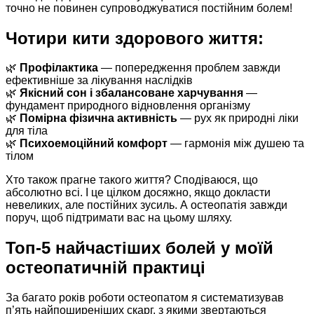
точно не повинен супроводжуватися постійним болем!
Чотири кити здорового життя:
🌿
Профілактика
— попередження проблем завжди
ефективніше за лікування наслідків
🌿
Якісний сон і збалансоване харчування
—
фундамент природного відновлення організму
🌿
Помірна фізична активність
— рух як природні ліки
для тіла
🌿
Психоемоційний комфорт
— гармонія між душею та
тілом
Хто також прагне такого життя? Сподіваюся, що
абсолютно всі. І це цілком досяжно, якщо докласти
невеликих, але постійних зусиль. А остеопатія завжди
поруч, щоб підтримати вас на цьому шляху.
Топ-5 найчастіших болей у моїй
остеопатичній практиці
За багато років роботи остеопатом я систематизував
п’ять найпоширеніших скарг, з якими звертаються