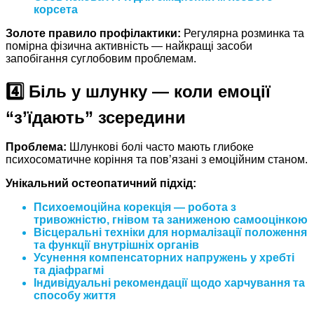
корсета
Золоте правило профілактики:
Регулярна розминка та
помірна фізична активність — найкращі засоби
запобігання суглобовим проблемам.
4️⃣ Біль у шлунку — коли емоції
“з’їдають” зсередини
Проблема:
Шлункові болі часто мають глибоке
психосоматичне коріння та пов’язані з емоційним станом.
Унікальний остеопатичний підхід:
Психоемоційна корекція
— робота з
тривожністю, гнівом та заниженою самооцінкою
Вісцеральні техніки
для нормалізації положення
та функції внутрішніх органів
Усунення компенсаторних напружень
у хребті
та діафрагмі
Індивідуальні рекомендації
щодо харчування та
способу життя