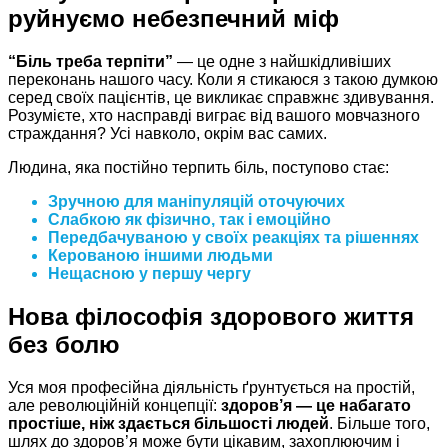
руйнуємо небезпечний міф
“Біль треба терпіти”
— це одне з найшкідливіших
переконань нашого часу. Коли я стикаюся з такою думкою
серед своїх пацієнтів, це викликає справжнє здивування.
Розумієте, хто насправді виграє від вашого мовчазного
страждання? Усі навколо, окрім вас самих.
Людина, яка постійно терпить біль, поступово стає:
Зручною
для маніпуляцій оточуючих
Слабкою
як фізично, так і емоційно
Передбачуваною
у своїх реакціях та рішеннях
Керованою
іншими людьми
Нещасною
у першу чергу
Нова філософія здорового життя
без болю
Уся моя професійна діяльність ґрунтується на простій,
але революційній концепції:
здоров’я — це набагато
простіше, ніж здається більшості людей
. Більше того,
шлях до здоров’я може бути цікавим, захоплюючим і