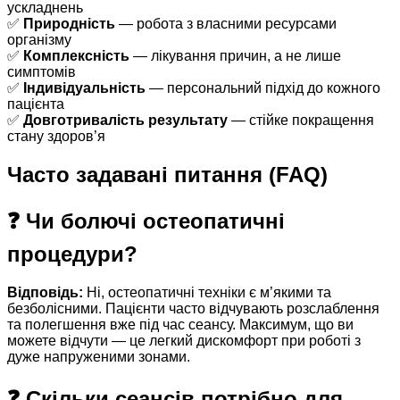
ускладнень
✅
Природність
— робота з власними ресурсами
організму
✅
Комплексність
— лікування причин, а не лише
симптомів
✅
Індивідуальність
— персональний підхід до кожного
пацієнта
✅
Довготривалість результату
— стійке покращення
стану здоров’я
Часто задавані питання (FAQ)
❓ Чи болючі остеопатичні
процедури?
Відповідь:
Ні, остеопатичні техніки є м’якими та
безболісними. Пацієнти часто відчувають розслаблення
та полегшення вже під час сеансу. Максимум, що ви
можете відчути — це легкий дискомфорт при роботі з
дуже напруженими зонами.
❓ Скільки сеансів потрібно для