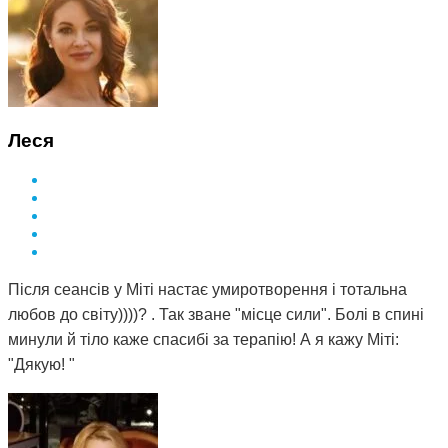
Леся
Після сеансів у Міті настає умиротворення і тотальна
любов до світу))))? . Так зване "місце сили". Болі в спині
минули й тіло каже спасибі за терапію! А я кажу Міті:
"Дякую! "