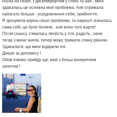
Йшла на сеанс з дискомфортом у спині та шиї - мені
здавалась це основна моя проблема. Але отримала
набагато більше - усвідомлення себе, прийняття.
Я зрозуміла корінь своєї проблеми, та нарешті зізналась
сама собі, це було боляче.. але воно того варте!
Після сеансу з’явилась легкість у тілі, радість , наче
тягар з мене зняли, тепер можу тримати спину рівною.
Здавалося, що мені відкрили очі.
Дякую за допомогу !
Обов’язково прийду ще, вже з більш конкретним
запитом !