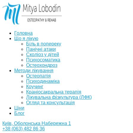
Головна
Що я лікую
Біль в попереку
Панічні атаки
Сколіоз у дітей
Психосоматика
Остеохондроз
Методи лікування
Остеопатія
Психодинаміка
Коучинг
Краніосакральна терапія
Лікувальна фізкультура (ЛФК)
Огляд та консультація
Ціни
Блог
Київ, Оболонська Набережна 1
+38 (063) 482 86 36