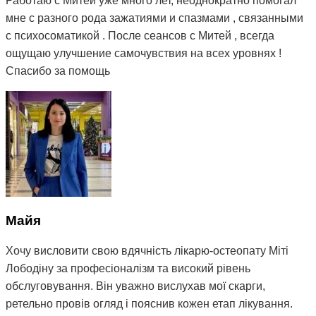
Работаю с Митей уже много лет, неоднократно помогал
позбулася залежності від планшету 🙌🏻
мне с разного рода зажатиями и спазмами , связанными
с психосоматикой . После сеансов с Митей , всегда
Дуже дякую Міті за допомогу, професіоналізм, підхід до
ощущаю улучшение самочувствия на всех уровнях !
дітей та людяність 🤝
Спасибо за помощь
Рекомендую Мітю як професіонала своєї справи 💪
Майя
Хочу висловити свою вдячність лікарю-остеопату Міті
Лободіну за професіоналізм та високий рівень
обслуговування. Він уважно вислухав мої скарги,
ретельно провів огляд і пояснив кожен етап лікування.