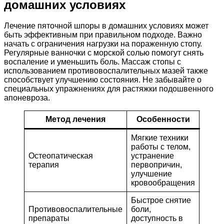
домашних условиях
Лечение пяточной шпоры в домашних условиях может
быть эффективным при правильном подходе. Важно
начать с ограничения нагрузки на пораженную стопу.
Регулярные ванночки с морской солью помогут снять
воспаление и уменьшить боль. Массаж стопы с
использованием противовоспалительных мазей также
способствует улучшению состояния. Не забывайте о
специальных упражнениях для растяжки подошвенного
апоневроза.
Метод лечения
Особенности
Эфф
Мягкие техники
работы с телом,
Долг
Остеопатическая
устранение
эффе
терапия
первопричин,
побо
улучшение
дейс
кровообращения
Быстрое снятие
Врем
Противовоспалительные
боли,
обле
препараты
доступность в
симп