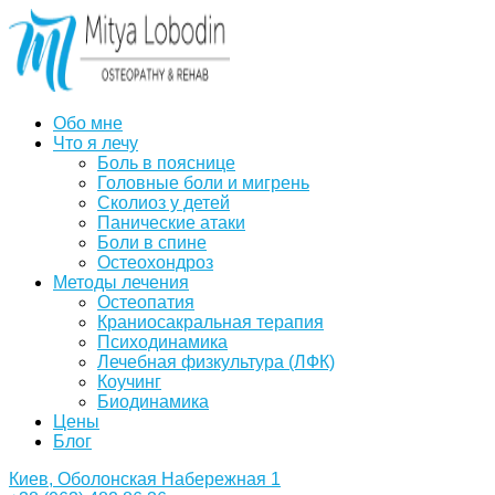
Обо мне
Что я лечу
Боль в пояснице
Головные боли и мигрень
Сколиоз у детей
Панические атаки
Боли в спине
Остеохондроз
Методы лечения
Остеопатия
Краниосакральная терапия
Психодинамика
Лечебная физкультура (ЛФК)
Коучинг
Биодинамика
Цены
Блог
Киев, Оболонская Набережная 1