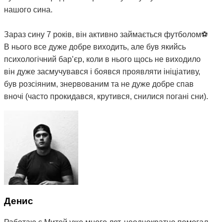
нашого сина.
Зараз сину 7 років, він активно займається футболом⚽️
В нього все дуже добре виходить, але був якийсь
психологічний барʼєр, коли в нього щось не виходило
він дуже засмучувався і боявся проявляти ініціативу,
був розсіяним, знервованим та не дуже добре спав
вночі (часто прокидався, крутився, снилися погані сни).
Вирішили знов звернутися до Міті. Після пройдених 5
сеансів та протягом місяця, ми бачили зміни з поведінці
сина, він почав менше засмучуватися при невдачах,
почав проявляти ініціативу, гарно навчатися, більш
уважнішим та дисциплінованим і набагато краще почав
спати вночі.
Разом з сином записали до Міті молодшу дочку 5 років,
так як в неї були проблеми зі сном, нервозність, капризи
Денис
та залежність від планшету. Після сеансів Міті, дочка
почала менше капризувати, сон покращився, і