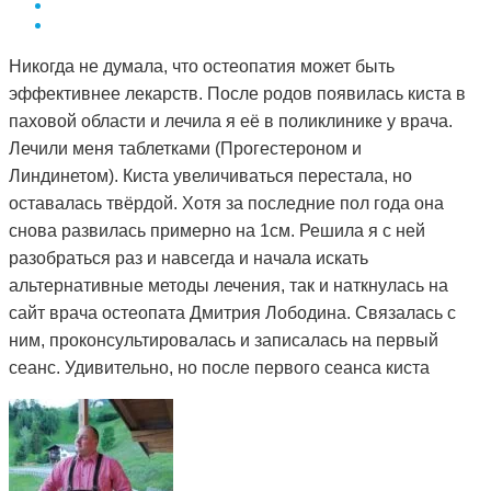
Никогда не думала, что остеопатия может быть
эффективнее лекарств. После родов появилась киста в
паховой области и лечила я её в поликлинике у врача.
Лечили меня таблетками (Прогестероном и
Линдинетом). Киста увеличиваться перестала, но
оставалась твёрдой. Хотя за последние пол года она
снова развилась примерно на 1см. Решила я с ней
разобраться раз и навсегда и начала искать
альтернативные методы лечения, так и наткнулась на
сайт врача остеопата Дмитрия Лободина. Связалась с
ним, проконсультировалась и записалась на первый
сеанс. Удивительно, но после первого сеанса киста
стала мягкой. Я стала посещать сеансы по назначению
Дмитрия и спустя 3 месяца она полностью рассосалась.
Как это работает, вообще не понимаю. То чего
лекарства не смогли седлать за полтора года, смог