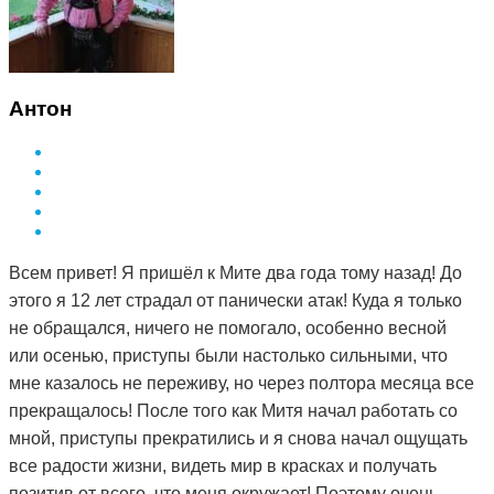
сделать Дмитрий и за такой небольшой срок. Врач в
поликлинике сказал, что мне просто повезло и я на
опытного специалиста наткнулась. А ещё говорят, что
здоровье за деньги не купишь. Я вот купила и спасибо
Антон
за это вам Дмитрий.
Всем привет! Я пришёл к Мите два года тому назад! До
этого я 12 лет страдал от панически атак! Куда я только
не обращался, ничего не помогало, особенно весной
или осенью, приступы были настолько сильными, что
мне казалось не переживу, но через полтора месяца все
прекращалось! После того как Митя начал работать со
мной, приступы прекратились и я снова начал ощущать
все радости жизни, видеть мир в красках и получать
позитив от всего, что меня окружает! Поэтому очень