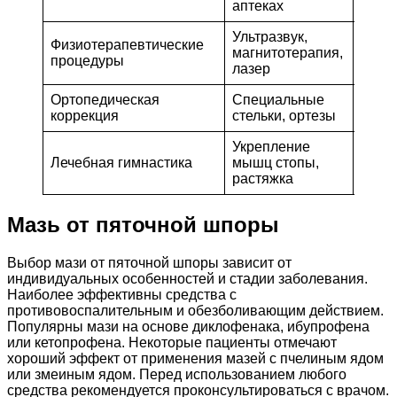
аптеках
Ультразвук,
Хоро
Физиотерапевтические
магнитотерапия,
в ком
процедуры
лазер
друг
Ортопедическая
Специальные
Проф
коррекция
стельки, ортезы
обос
Укрепление
Подд
Лечебная гимнастика
мышц стопы,
эффе
растяжка
Мазь от пяточной шпоры
Выбор мази от пяточной шпоры зависит от
индивидуальных особенностей и стадии заболевания.
Наиболее эффективны средства с
противовоспалительным и обезболивающим действием.
Популярны мази на основе диклофенака, ибупрофена
или кетопрофена. Некоторые пациенты отмечают
хороший эффект от применения мазей с пчелиным ядом
или змеиным ядом. Перед использованием любого
средства рекомендуется проконсультироваться с врачом.