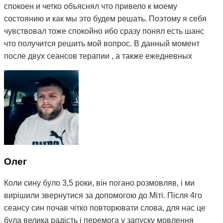
спокоен и четко объяснял что привело к моему
состоянию и как мы это будем решать. Поэтому я себя
чувствовал тоже спокойно ибо сразу понял есть шанс
что получится решить мой вопрос. В данный момент
после двух сеансов терапии , а также ежедневных
упражнений, назначеных мне Митей, моё состояние
улучшилось, пропала боль в шее и плечах и самое
главное - звон стал гораздо тише, а иногда стихает
вовсе. Поэтому я могу рекомендовать остеопата Митю
ибо из всей цепочки людей к которым я обращался с
моей проблемой - это первый и единственный человек
который мне реально помогает) Огромное вам спасибо
😌
Олег
Коли сину було 3,5 роки, він погано розмовляв, і ми
вирішили звернутися за допомогою до Міті. Після 4го
сеансу син почав чітко повторювати слова, для нас це
була велика радість і перемога у запуску мовлення