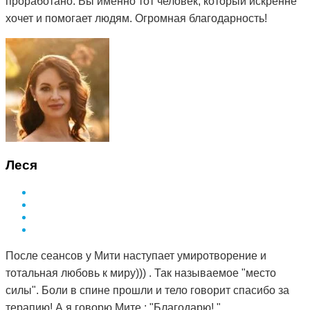
проработано. Вы именно тот человек, который искренне
хочет и помогает людям. Огромная благодарность!
Леся
После сеансов у Мити наступает умиротворение и
тотальная любовь к миру))) . Так называемое "место
силы". Боли в спине прошли и тело говорит спасибо за
терапию! А я говорю Мите : "Благодарю! "