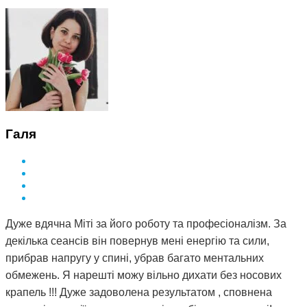
Галя
Дуже вдячна Міті за його роботу та професіоналізм. За
декілька сеансів він повернув мені енергію та сили,
прибрав напругу у спині, убрав багато ментальних
обмежень. Я нарешті можу вільно дихати без носових
крапель !!! Дуже задоволена результатом , сповнена