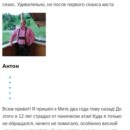
сеанс. Удивительно, но после первого сеанса киста
стала мягкой. Я стала посещать сеансы по назначению
Дмитрия и спустя 3 месяца она полностью рассосалась.
Как это работает, вообще не понимаю. То чего
лекарства не смогли седлать за полтора года, смог
сделать Дмитрий и за такой небольшой срок. Врач в
поликлинике сказал, что мне просто повезло и я на
опытного специалиста наткнулась. А ещё говорят, что
здоровье за деньги не купишь. Я вот купила и спасибо
Антон
за это вам Дмитрий.
Всем привет! Я пришёл к Мите два года тому назад! До
этого я 12 лет страдал от панически атак! Куда я только
не обращался, ничего не помогало, особенно весной