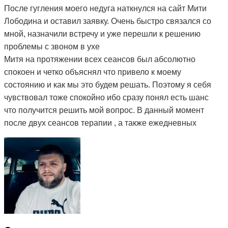
После гугления моего недуга наткнулся на сайт Мити
Лободина и оставил заявку. Очень быстро связался со
мной, назначили встречу и уже перешли к решению
проблемы с звоном в ухе
Митя на протяжении всех сеансов был абсолютно
спокоен и четко объяснял что привело к моему
состоянию и как мы это будем решать. Поэтому я себя
чувствовал тоже спокойно ибо сразу понял есть шанс
что получится решить мой вопрос. В данный момент
после двух сеансов терапии , а также ежедневных
упражнений, назначеных мне Митей, моё состояние
улучшилось, пропала боль в шее и плечах и самое
главное - звон стал гораздо тише, а иногда стихает
вовсе. Поэтому я могу рекомендовать остеопата Митю
ибо из всей цепочки людей к которым я обращался с
моей проблемой - это первый и единственный человек
который мне реально помогает) Огромное вам спасибо
😌