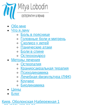
Обо мне
Что я лечу
Боль в пояснице
Головные боли и мигрень
Сколиоз у детей
Панические атаки
Боли в спине
Остеохондроз
Методы лечения
Остеопатия
Краниосакральная терапия
Психодинамика
Лечебная физкультура (ЛФК)
Коучинг
Биодинамика
Цены
Блог
Киев, Оболонская Набережная 1