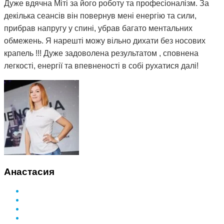
Дуже вдячна Міті за його роботу та професіоналізм. За
декілька сеансів він повернув мені енергію та сили,
прибрав напругу у спині, убрав багато ментальних
обмежень. Я нарешті можу вільно дихати без носових
крапель !!! Дуже задоволена результатом , сповнена
легкості, енергії та впевненості в собі рухатися далі!
Анастасия